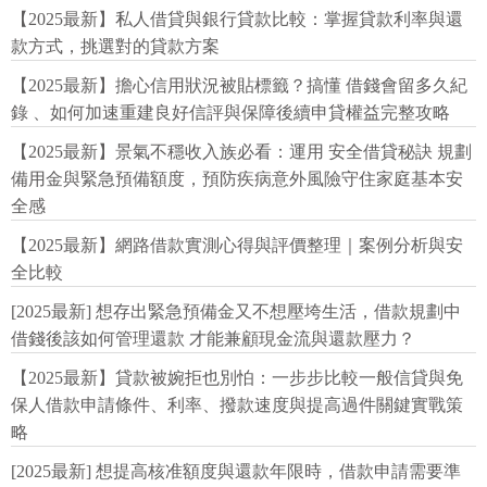
【2025最新】私人借貸與銀行貸款比較：掌握貸款利率與還
款方式，挑選對的貸款方案
【2025最新】擔心信用狀況被貼標籤？搞懂 借錢會留多久紀
錄 、如何加速重建良好信評與保障後續申貸權益完整攻略
【2025最新】景氣不穩收入族必看：運用 安全借貸秘訣 規劃
備用金與緊急預備額度，預防疾病意外風險守住家庭基本安
全感
【2025最新】網路借款實測心得與評價整理｜案例分析與安
全比較
[2025最新] 想存出緊急預備金又不想壓垮生活，借款規劃中
借錢後該如何管理還款 才能兼顧現金流與還款壓力？
【2025最新】貸款被婉拒也別怕：一步步比較一般信貸與免
保人借款申請條件、利率、撥款速度與提高過件關鍵實戰策
略
[2025最新] 想提高核准額度與還款年限時，借款申請需要準