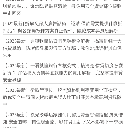
與還款壓力、爆倉臨界點算清楚，教你用安全資金部位撐到
牛市回來
[2025最新] 拆解免保人廣告話術：認清 借款需要提供什麼抵
押品？ 與各類無抵押方案真正條件、隱藏成本與風險解析
【2025最新】通訊軟體借貸暗黑話術全解析：揭露借錢十大
借貸風險、防堵假客服與假官方詐騙，教你辨識話術與自保
SOP
【2025最新】一看就懂銀行審核公式，搞清楚 借貸額度怎麼
計算？ 評估收入負債與還款能力的實用解析，完整掌握申貸
安全界線
【2025最新】從監管單位、牌照資格到利率費用全面檢查，
教你安全申請個人貸款避免誤入地下錢莊與各種高利貸風險
中
【2025最新】觀光淡季店家如何用靈活資金管理搭配 屏東借
錢 安全週轉，穩住現金流、顧好員工薪水又不影響下一季擴