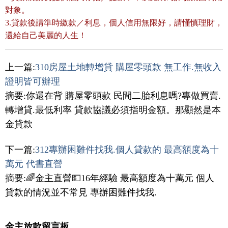
對象。
3.貸款後請準時繳款／利息，個人信用無限好，請慬慎理財，
還給自己美麗的人生！
上一篇:
310房屋土地轉增貸 購屋零頭款 無工作.無收入
證明皆可辦理
摘要:你還在背 購屋零頭款 民間二胎利息嗎?專做買賣.
轉增貸.最低利率 貸款協議必須指明金額。那顯然是本
金貸款
下一篇:
312專辦困難件找我.個人貸款的 最高額度為十
萬元 代書直營
摘要:🌈金主直營💵16年經驗 最高額度為十萬元 個人
貸款的情況並不常見 專辦困難件找我.
金主放款留言板