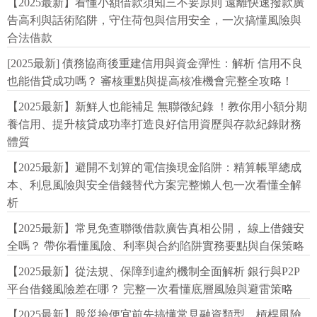
【2025最新】看懂小額借款須知三不要原則 遠離快速撥款廣
告高利與話術陷阱，守住荷包與信用安全，一次搞懂風險與
合法借款
[2025最新] 債務協商後重建信用與資金彈性：解析 信用不良
也能借貸成功嗎？ 審核重點與提高核准機會完整全攻略！
【2025最新】新鮮人也能補足 無聯徵紀錄 ！教你用小額分期
養信用、提升核貸成功率打造良好信用資歷與存款紀錄財務
體質
【2025最新】避開不划算的電信換現金陷阱：精算帳單總成
本、利息風險與安全借錢替代方案完整懶人包一次看懂全解
析
【2025最新】常見免查聯徵借款廣告真相公開， 線上借錢安
全嗎？ 帶你看懂風險、利率與合約陷阱實務要點與自保策略
【2025最新】從法規、保障到違約機制全面解析 銀行與P2P
平台借錢風險差在哪？ 完整一次看懂底層風險與避雷策略
【2025最新】股災撿便宜前先搞懂常見融資類型，槓桿風險