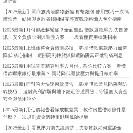
店計畫
【2025最新】電商族跨境購物必備 貨幣錢包 使用技巧一次搞
懂匯差、結帳與退款省錢關鍵完整實戰攻略懶人包全指南
[2025最新] 月付越繳越緊繃？全面盤點 借款還款壓力 失衡警
訊、安全負債比例與調整方案，一表看懂實用檢測指南
[2025最新] 上班族整合負債前必讀：掌握 借款還款壓力如何
降低 核心關鍵，避開高利轉貸與攤還陷阱真正做到省利息
[2025最新] 用試算表精算利率與月付，教你比較方案，看懂
借款哪家銀行最推薦？ 同時降低還款壓力與提升核准率
[2025最新] 面對誇大快速撥款廣告，掌握 借款常見陷阱與防
範技巧 ，遠離高利詐騙與地下錢莊管道風險，守護個人資金
安全與信用評分
[2025最新] 用估價報告看懂成數差異，教你房屋借款條件是
什麼？一次規劃資金週轉重點與風險提醒
【2025最新】看見壓力前先說清楚，夫妻貸款如何重談金