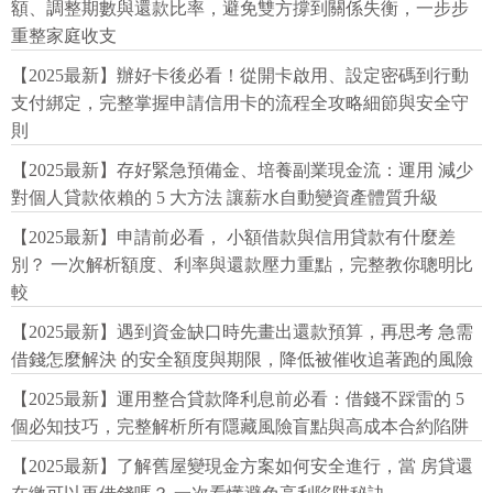
額、調整期數與還款比率，避免雙方撐到關係失衡，一步步
重整家庭收支
【2025最新】辦好卡後必看！從開卡啟用、設定密碼到行動
支付綁定，完整掌握申請信用卡的流程全攻略細節與安全守
則
【2025最新】存好緊急預備金、培養副業現金流：運用 減少
對個人貸款依賴的 5 大方法 讓薪水自動變資產體質升級
【2025最新】申請前必看， 小額借款與信用貸款有什麼差
別？ 一次解析額度、利率與還款壓力重點，完整教你聰明比
較
【2025最新】遇到資金缺口時先畫出還款預算，再思考 急需
借錢怎麼解決 的安全額度與期限，降低被催收追著跑的風險
【2025最新】運用整合貸款降利息前必看：借錢不踩雷的 5
個必知技巧，完整解析所有隱藏風險盲點與高成本合約陷阱
【2025最新】了解舊屋變現金方案如何安全進行，當 房貸還