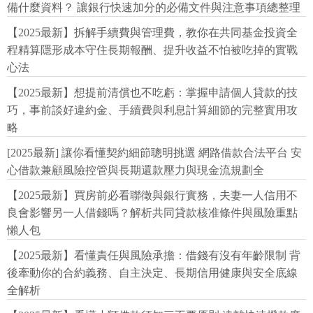
備什麼資料？ 讓銀行快速加分的必備文件與注意事項總整理
【2025最新】拆解手續費與管理費，教你在共同基金投資全
程精算隱形成本守住長期報酬、提升收益不怕被吃掉的實戰
心法
【2025最新】想提前清償也不吃虧：掌握申請個人貸款的技
巧，事前談好違約金、手續費與利息計算細節的完整實用攻
略
[2025最新] 讓你看懂契約細節聰明挑選 網路借款合法平台 安
心借款兼顧風險控管與長期還款壓力與現金流規劃全
【2025最新】買房前必看聯徵與銀行實務，夫妻一人信用不
良會影響另一人借錢嗎？解析共同貸款核准條件與風險重點
懶人包
【2025最新】看懂責任與風險承擔：借錢有沒有年齡限制 背
後牽動你的合約義務、自主決定、長期信用健康與安全底線
全解析