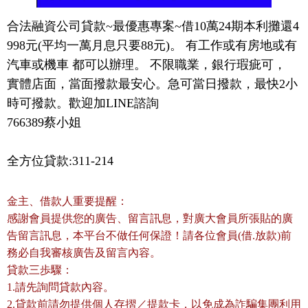
合法融資公司貸款~最優惠專案~借10萬24期本利攤還4
998元(平均一萬月息只要88元)。 有工作或有房地或有
汽車或機車 都可以辦理。 不限職業，銀行瑕疵可， 
實體店面，當面撥款最安心。急可當日撥款，最快2小
時可撥款。歡迎加LINE諮詢

766389蔡小姐
全方位貸款:311-214
金主、借款人重要提醒：
感謝會員提供您的廣告、留言訊息，對廣大會員所張貼的廣
告留言訊息，本平台不做任何保證！請各位會員(借.放款)前
務必自我審核廣告及留言內容。
貸款三歩驟：
1.請先詢問貸款內容。
2.貸款前請勿提供個人存摺／提款卡，以免成為詐騙集團利用