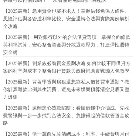
在繳可以再借錢嗎？ 一次看懂避免高利陷阱秘訣
【2025最新】急用資金也能不求人！掌握借錢免保人條件、
風險評估與各管道利率比較、安全週轉心法與實際案例解析
全攻略
【2025最新】 用對銀行以外的合法借貸選項，掌握合約條款
與利率試算，安心整合資金與分散還款壓力，打造彈性週轉
安全網
【2025最新】創業族必看資金規劃攻略 如何比較不同借貸方
案的利率與成本？整合銀行貸款與政府補助實戰懶人包教學
【2025最新】背著學貸與房租還想靠私人借貸買車通勤？教
你計算還款比例與生活費，避免未來娛樂預算清空見底又壓
力爆棚
【2025最新】遠離黑心貸款陷阱：看懂借錢中介抽成、先收
費警訊與一步一步找到合法安全、負擔得起的借款管道全攻
略
【2025最新】借一萬前先算清總成本：利率、手續費與月付