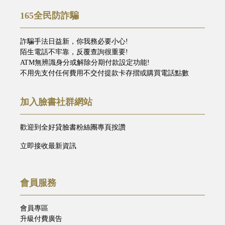
165全民防詐騙
詐騙手法日益新，你我務必要小心!
陌生電話不牢靠，反覆查詢很重要!
ATM無辨識身分或解除分期付款設定功能!
不用先支付任何費用不交付提款卡存摺或購買電話點數
加入臉書社群網站
歡迎到全好貸臉書粉絲團專頁按讚
立即接收最新資訊
會員服務
會員專區
升級付費廣告