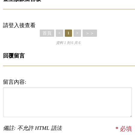
請登入後查看
首頁
＞＞
<
1
>
資料 1 到 6 共 6
回覆留言
留言內容:
備註: 不允許 HTML 語法
*
必填