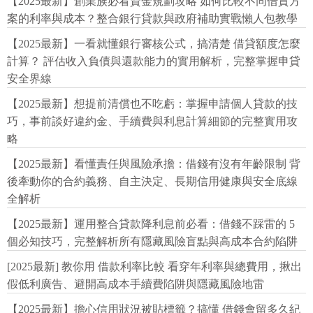
【2025最新】創業族必看資金規劃攻略 如何比較不同借貸方
案的利率與成本？整合銀行貸款與政府補助實戰懶人包教學
【2025最新】一看就懂銀行審核公式，搞清楚 借貸額度怎麼
計算？ 評估收入負債與還款能力的實用解析，完整掌握申貸
安全界線
【2025最新】想提前清償也不吃虧：掌握申請個人貸款的技
巧，事前談好違約金、手續費與利息計算細節的完整實用攻
略
【2025最新】看懂責任與風險承擔：借錢有沒有年齡限制 背
後牽動你的合約義務、自主決定、長期信用健康與安全底線
全解析
【2025最新】運用整合貸款降利息前必看：借錢不踩雷的 5
個必知技巧，完整解析所有隱藏風險盲點與高成本合約陷阱
[2025最新] 教你用 借款利率比較 看穿年利率與總費用，揪出
假低利廣告、避開高成本手續費陷阱與隱藏風險地雷
【2025最新】擔心信用狀況被貼標籤？搞懂 借錢會留多久紀