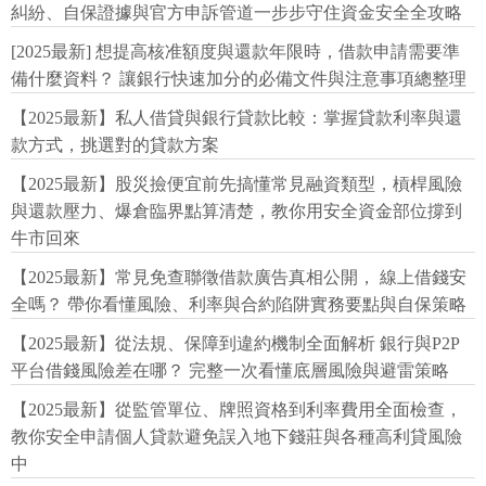
糾紛、自保證據與官方申訴管道一步步守住資金安全全攻略
[2025最新] 想提高核准額度與還款年限時，借款申請需要準
備什麼資料？ 讓銀行快速加分的必備文件與注意事項總整理
【2025最新】私人借貸與銀行貸款比較：掌握貸款利率與還
款方式，挑選對的貸款方案
【2025最新】股災撿便宜前先搞懂常見融資類型，槓桿風險
與還款壓力、爆倉臨界點算清楚，教你用安全資金部位撐到
牛市回來
【2025最新】常見免查聯徵借款廣告真相公開， 線上借錢安
全嗎？ 帶你看懂風險、利率與合約陷阱實務要點與自保策略
【2025最新】從法規、保障到違約機制全面解析 銀行與P2P
平台借錢風險差在哪？ 完整一次看懂底層風險與避雷策略
【2025最新】從監管單位、牌照資格到利率費用全面檢查，
教你安全申請個人貸款避免誤入地下錢莊與各種高利貸風險
中