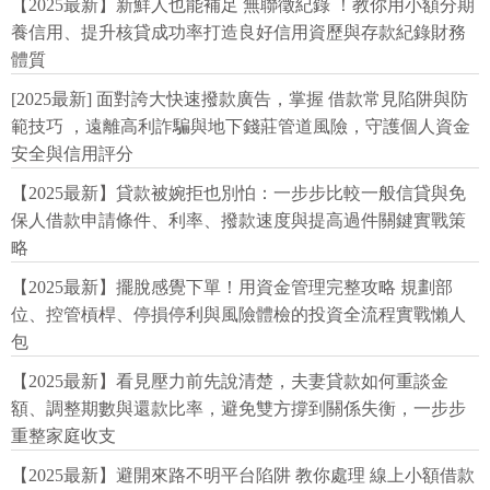
【2025最新】新鮮人也能補足 無聯徵紀錄 ！教你用小額分期
養信用、提升核貸成功率打造良好信用資歷與存款紀錄財務
體質
[2025最新] 面對誇大快速撥款廣告，掌握 借款常見陷阱與防
範技巧 ，遠離高利詐騙與地下錢莊管道風險，守護個人資金
安全與信用評分
【2025最新】貸款被婉拒也別怕：一步步比較一般信貸與免
保人借款申請條件、利率、撥款速度與提高過件關鍵實戰策
略
【2025最新】擺脫感覺下單！用資金管理完整攻略 規劃部
位、控管槓桿、停損停利與風險體檢的投資全流程實戰懶人
包
【2025最新】看見壓力前先說清楚，夫妻貸款如何重談金
額、調整期數與還款比率，避免雙方撐到關係失衡，一步步
重整家庭收支
【2025最新】避開來路不明平台陷阱 教你處理 線上小額借款