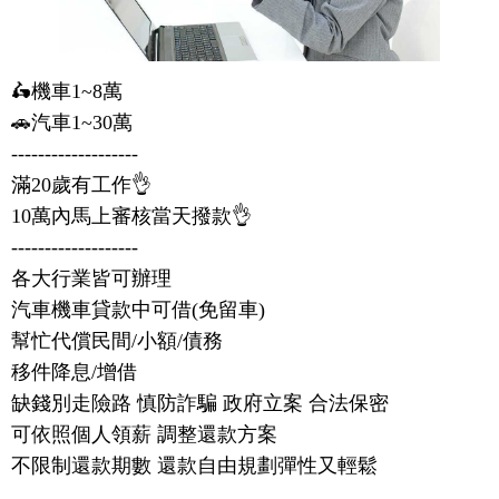
🛵機車1~8萬 

🚗汽車1~30萬 

-------------------

滿20歲有工作👌

10萬內馬上審核當天撥款👌

-------------------

各大行業皆可辦理

汽車機車貸款中可借(免留車)

幫忙代償民間/小額/債務

移件降息/增借 

缺錢別走險路 慎防詐騙 政府立案 合法保密

可依照個人領薪 調整還款方案

不限制還款期數 還款自由規劃彈性又輕鬆