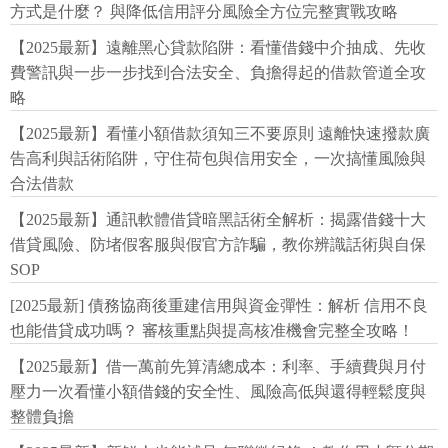
方式是什麼？ 與降低信用評分風險全方位完整實戰攻略
【2025最新】遠離黑心貸款陷阱：看懂借錢中介抽成、先收
費警訊與一步一步找到合法安全、負擔得起的借款管道全攻
略
【2025最新】看懂小額借款須知三不要原則 遠離快速撥款廣
告高利與話術陷阱，守住荷包與信用安全，一次搞懂風險與
合法借款
【2025最新】通訊軟體借貸暗黑話術全解析：揭露借錢十大
借貸風險、防堵假客服與假官方詐騙，教你辨識話術與自保
SOP
[2025最新] 債務協商後重建信用與資金彈性：解析 信用不良
也能借貸成功嗎？ 審核重點與提高核准機會完整全攻略！
【2025最新】借一萬前先算清總成本：利率、手續費與月付
壓力一次看懂小額借錢的安全性、風險高低與還得輕鬆度與
整體負擔