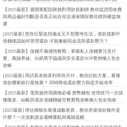
【2025最新】避開業配陷阱挑對理財規劃師 教你從證照收費
與商品偏好判斷是否真正站在你這邊保障財務目標與權益無
虞
[2025最新] 想存出緊急預備金又不想壓垮生活，借款規劃中
借錢後該如何管理還款 才能兼顧現金流與還款壓力？
【2025最新】借錢不傷感情教戰：掌握私人借錢要注意什
麼、風險界線、白紙黑字協議與安全還款SOP實例懶人包全
攻略
[2025最新] 用試算表精算利率與月付，教你比較方案，看懂
借款哪家銀行最推薦？ 同時降低還款壓力與提升核准率
【2025最新】電商族跨境購物必備 貨幣錢包 使用技巧一次搞
懂匯差、結帳與退款省錢關鍵完整實戰攻略懶人包全指南
[2025最新] 用估價報告看懂成數差異，教你房屋借款條件是
什麼？一次規劃資金週轉重點與風險提醒