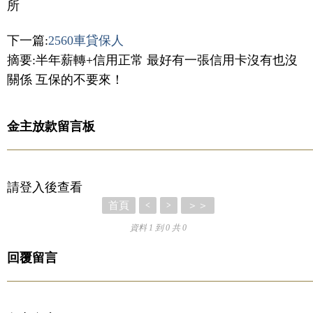
所
下一篇:
2560車貸保人
摘要:半年薪轉+信用正常 最好有一張信用卡沒有也沒
關係 互保的不要來！
金主放款留言板
請登入後查看
首頁
＞＞
<
>
資料 1 到 0 共 0
回覆留言