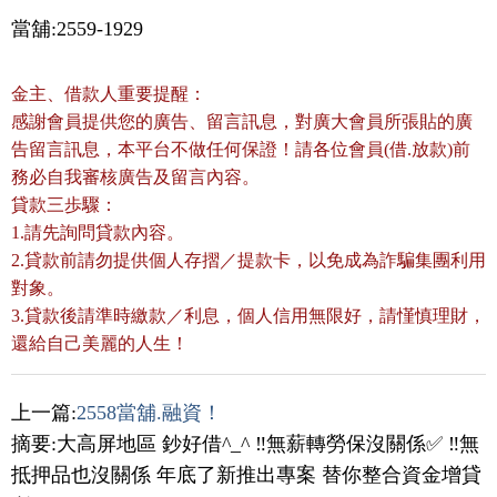
當舖:2559-1929
金主、借款人重要提醒：
感謝會員提供您的廣告、留言訊息，對廣大會員所張貼的廣
告留言訊息，本平台不做任何保證！請各位會員(借.放款)前
務必自我審核廣告及留言內容。
貸款三歩驟：
1.請先詢問貸款內容。
2.貸款前請勿提供個人存摺／提款卡，以免成為詐騙集團利用
對象。
3.貸款後請準時繳款／利息，個人信用無限好，請慬慎理財，
還給自己美麗的人生！
上一篇:
2558當舖.融資！
摘要:大高屏地區 鈔好借^_^ ‼️無薪轉勞保沒關係✅ ‼️無
抵押品也沒關係 年底了新推出專案 替你整合資金增貸