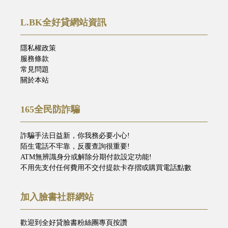
L.BK全好貸網站資訊
隱私權政策
服務條款
常見問題
關於本站
165全民防詐騙
詐騙手法日益新，你我務必要小心!
陌生電話不牢靠，反覆查詢很重要!
ATM無辨識身分或解除分期付款設定功能!
不用先支付任何費用不交付提款卡存摺或購買電話點數
加入臉書社群網站
歡迎到全好貸臉書粉絲團專頁按讚