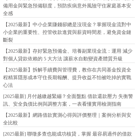
備用金與緊急預備額度，預防疾病意外風險守住家庭基本安
全感
【2025最新】中小企業賺錢卻總是沒現金？掌握現金流對中
小企業的重要性、控管收款進貨與薪資時間差，避免資金鏈
斷裂
【2025最新】存好緊急預備金、培養副業現金流：運用 減少
對個人貸款依賴的 5 大方法 讓薪水自動變資產體質升級
【2025最新】拆解手續費與管理費，教你在共同基金投資全
程精算隱形成本守住長期報酬、提升收益不怕被吃掉的實戰
心法
[2025最新] 月付越繳越緊繃？全面盤點 借款還款壓力 失衡警
訊、安全負債比例與調整方案，一表看懂實用檢測指南
【2025最新】網路借款實測心得與評價整理｜案例分析與安
全比較
[2025最新] 聯徵多查也能成功核貸，掌握 最容易過件的借款