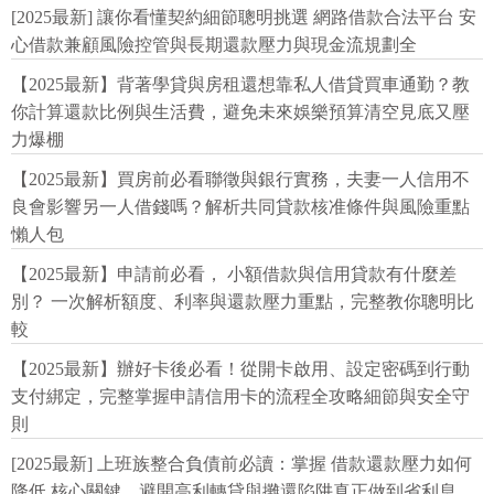
[2025最新] 讓你看懂契約細節聰明挑選 網路借款合法平台 安
心借款兼顧風險控管與長期還款壓力與現金流規劃全
【2025最新】背著學貸與房租還想靠私人借貸買車通勤？教
你計算還款比例與生活費，避免未來娛樂預算清空見底又壓
力爆棚
【2025最新】買房前必看聯徵與銀行實務，夫妻一人信用不
良會影響另一人借錢嗎？解析共同貸款核准條件與風險重點
懶人包
【2025最新】申請前必看， 小額借款與信用貸款有什麼差
別？ 一次解析額度、利率與還款壓力重點，完整教你聰明比
較
【2025最新】辦好卡後必看！從開卡啟用、設定密碼到行動
支付綁定，完整掌握申請信用卡的流程全攻略細節與安全守
則
[2025最新] 上班族整合負債前必讀：掌握 借款還款壓力如何
降低 核心關鍵，避開高利轉貸與攤還陷阱真正做到省利息