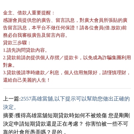
金主、借款人重要提醒：
感謝會員提供您的廣告、留言訊息，對廣大會員所張貼的廣
告留言訊息，本平台不做任何保證！請各位會員(借.放款)前
務必自我審核廣告及留言內容。
貸款三歩驟：
1.請先詢問貸款內容。
2.貸款前請勿提供個人存摺／提款卡，以免成為詐騙集團利用
對象。
3.貸款後請準時繳款／利息，個人信用無限好，請慬慎理財，
還給自己美麗的人生！
上一篇:
2557高雄當舖,以下提示可以幫助您做出正確的
決定。
摘要:獲得高雄當舖短期貸款時如何不被燒傷 您是剛剛
決定申請短期貸款還是正在考慮？ 你害怕被一些不可
靠的社會所愚弄嗎？是的，