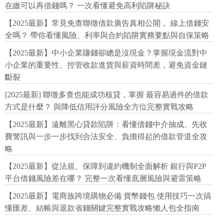
在繳可以再借錢嗎？ 一次看懂避免高利陷阱秘訣
【2025最新】常見免查聯徵借款廣告真相公開， 線上借錢安
全嗎？ 帶你看懂風險、利率與合約陷阱實務要點與自保策略
【2025最新】中小企業賺錢卻總是沒現金？掌握現金流對中
小企業的重要性、控管收款進貨與薪資時間差，避免資金鏈
斷裂
[2025最新] 聯徵多查也能成功核貸，掌握 最容易過件的借款
方式是什麼？ 與降低信用評分風險全方位完整實戰攻略
【2025最新】遠離黑心貸款陷阱：看懂借錢中介抽成、先收
費警訊與一步一步找到合法安全、負擔得起的借款管道全攻
略
【2025最新】從法規、保障到違約機制全面解析 銀行與P2P
平台借錢風險差在哪？ 完整一次看懂底層風險與避雷策略
【2025最新】電商族跨境購物必備 貨幣錢包 使用技巧一次搞
懂匯差、結帳與退款省錢關鍵完整實戰攻略懶人包全指南