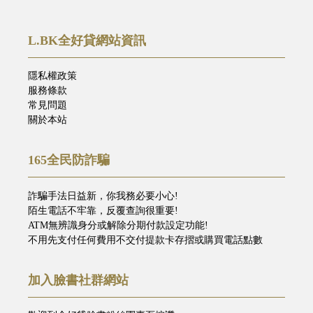
L.BK全好貸網站資訊
隱私權政策
服務條款
常見問題
關於本站
165全民防詐騙
詐騙手法日益新，你我務必要小心!
陌生電話不牢靠，反覆查詢很重要!
ATM無辨識身分或解除分期付款設定功能!
不用先支付任何費用不交付提款卡存摺或購買電話點數
加入臉書社群網站