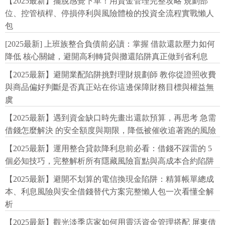
【2025最新】擺脫感覺下單！用資金管理完整攻略 規劃部
位、控管槓桿、停損停利與風險體檢的投資全流程實戰懶人
包
[2025最新] 上班族整合負債前必讀：掌握 借款還款壓力如何
降低 核心關鍵，避開高利轉貸與攤還陷阱真正做到省利息
【2025最新】避開業配陷阱挑對理財規劃師 教你從證照收費
與商品偏好判斷是否真正站在你這邊保障財務目標與權益無
虞
【2025最新】遇到資金缺口時先畫出還款預算，再思考 急需
借錢怎麼解決 的安全額度與期限，降低被催收追著跑的風險
【2025最新】運用整合貸款降利息前必看：借錢不踩雷的 5
個必知技巧，完整解析所有隱藏風險盲點與高成本合約陷阱
【2025最新】避開不划算的電信換現金陷阱：精算帳單總成
本、利息風險與安全借錢替代方案完整懶人包一次看懂全解
析
【2025最新】觀光淡季店家如何用靈活資金管理搭配 屏東借