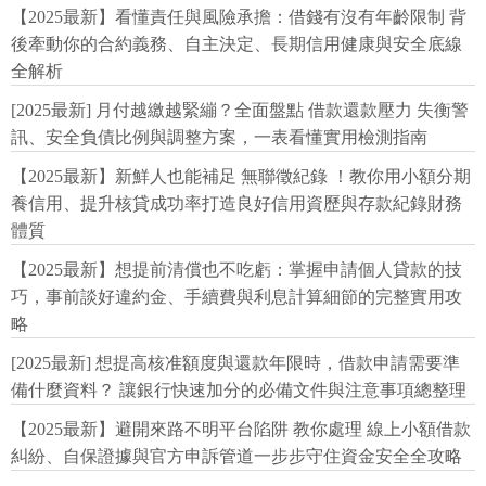
【2025最新】看懂責任與風險承擔：借錢有沒有年齡限制 背
後牽動你的合約義務、自主決定、長期信用健康與安全底線
全解析
[2025最新] 月付越繳越緊繃？全面盤點 借款還款壓力 失衡警
訊、安全負債比例與調整方案，一表看懂實用檢測指南
【2025最新】新鮮人也能補足 無聯徵紀錄 ！教你用小額分期
養信用、提升核貸成功率打造良好信用資歷與存款紀錄財務
體質
【2025最新】想提前清償也不吃虧：掌握申請個人貸款的技
巧，事前談好違約金、手續費與利息計算細節的完整實用攻
略
[2025最新] 想提高核准額度與還款年限時，借款申請需要準
備什麼資料？ 讓銀行快速加分的必備文件與注意事項總整理
【2025最新】避開來路不明平台陷阱 教你處理 線上小額借款
糾紛、自保證據與官方申訴管道一步步守住資金安全全攻略