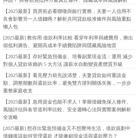
押品？ 與各類無抵押方案真正條件、隱藏成本與風險解析
【2025最新】買房前必看聯徵與銀行實務，夫妻一人信用不
良會影響另一人借錢嗎？解析共同貸款核准條件與風險重點
懶人包
[2025最新] 教你用 借款利率比較 看穿年利率與總費用，揪出
假低利廣告、避開高成本手續費陷阱與隱藏風險地雷
【2025最新】存好緊急預備金、培養副業現金流：運用 減少
對個人貸款依賴的 5 大方法 讓薪水自動變資產體質升級
【2025最新】看見壓力前先說清楚，夫妻貸款如何重談金
額、調整期數與還款比率，避免雙方撐到關係失衡，一步步
重整家庭收支
【2025最新】急用資金也能不求人！掌握借錢免保人條件、
風險評估與各管道利率比較、安全週轉心法與實際案例解析
全攻略
[2025最新] 想存出緊急預備金又不想壓垮生活，借款規劃中
借錢後該如何管理還款 才能兼顧現金流與還款壓力？