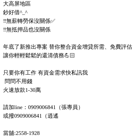
大高屏地區

鈔好借^_^

‼️無薪轉勞保沒關係✅

‼️無抵押品也沒關係

年底了新推出專案 替你整合資金增貸所需、免費評估

讓你輕輕鬆鬆的還清債務💪🏻

只要你有工作 有資金需求快私訊我

 問問不用錢

火速放款1-30萬

請加line：0909006841（張專員）

或撥0909006841（逍遙
當舖:2558-1928