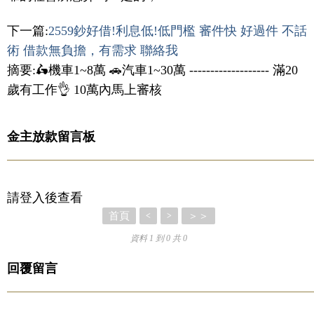
下一篇:
2559鈔好借!利息低!低門檻 審件快 好過件 不話
術 借款無負擔，有需求 聯絡我
摘要:🛵機車1~8萬 🚗汽車1~30萬 ------------------- 滿20
歲有工作👌 10萬內馬上審核
金主放款留言板
請登入後查看
首頁
＞＞
<
>
資料 1 到 0 共 0
回覆留言