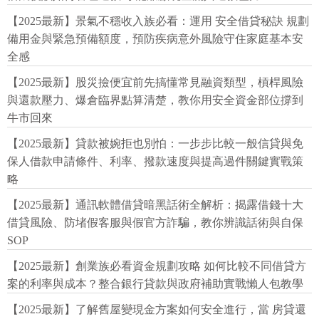
【2025最新】景氣不穩收入族必看：運用 安全借貸秘訣 規劃
備用金與緊急預備額度，預防疾病意外風險守住家庭基本安
全感
【2025最新】股災撿便宜前先搞懂常見融資類型，槓桿風險
與還款壓力、爆倉臨界點算清楚，教你用安全資金部位撐到
牛市回來
【2025最新】貸款被婉拒也別怕：一步步比較一般信貸與免
保人借款申請條件、利率、撥款速度與提高過件關鍵實戰策
略
【2025最新】通訊軟體借貸暗黑話術全解析：揭露借錢十大
借貸風險、防堵假客服與假官方詐騙，教你辨識話術與自保
SOP
【2025最新】創業族必看資金規劃攻略 如何比較不同借貸方
案的利率與成本？整合銀行貸款與政府補助實戰懶人包教學
【2025最新】了解舊屋變現金方案如何安全進行，當 房貸還