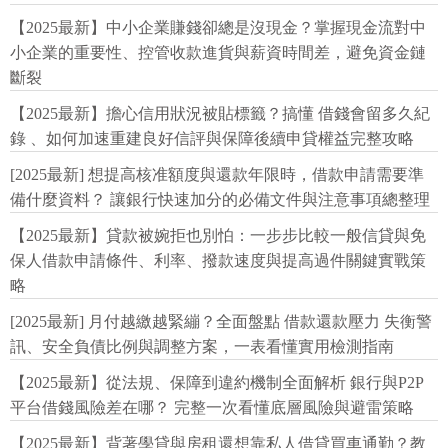
【2025最新】中小企業賺錢卻總是沒現金？掌握現金流對中
小企業的重要性、控管收款進貨與薪資時間差，避免資金鏈
斷裂
【2025最新】擔心信用狀況被貼標籤？搞懂 借錢會留多久紀
錄 、如何加速重建良好信評與保障後續申貸權益完整攻略
[2025最新] 想提高核准額度與還款年限時，借款申請需要準
備什麼資料？ 讓銀行快速加分的必備文件與注意事項總整理
【2025最新】貸款被婉拒也別怕：一步步比較一般信貸與免
保人借款申請條件、利率、撥款速度與提高過件關鍵實戰策
略
[2025最新] 月付越繳越緊繃？全面盤點 借款還款壓力 失衡警
訊、安全負債比例與調整方案，一表看懂實用檢測指南
【2025最新】從法規、保障到違約機制全面解析 銀行與P2P
平台借錢風險差在哪？ 完整一次看懂底層風險與避雷策略
【2025最新】背著學貸與房租還想靠私人借貸買車通勤？教