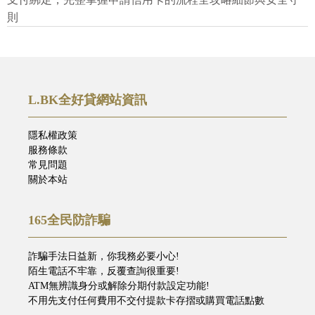
則
L.BK全好貸網站資訊
隱私權政策
服務條款
常見問題
關於本站
165全民防詐騙
詐騙手法日益新，你我務必要小心!
陌生電話不牢靠，反覆查詢很重要!
ATM無辨識身分或解除分期付款設定功能!
不用先支付任何費用不交付提款卡存摺或購買電話點數