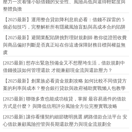
壓力一次看懂小額借錢的安全性、風險高低與還得輕鬆度與
整體負擔
【2025最新】運用整合貸款降利息前必看：借錢不踩雷的 5
個必知技巧，完整解析所有隱藏風險盲點與高成本合約陷阱
【2025最新】避開業配陷阱挑對理財規劃師 教你從證照收費
與商品偏好判斷是否真正站在你這邊保障財務目標與權益無
虞
[2025最新] 想存出緊急預備金又不想壓垮生活，借款規劃中
借錢後該如何管理還款 才能兼顧現金流與還款壓力？
【2025最新】創業族必看資金規劃攻略 如何比較不同借貸方
案的利率與成本？整合銀行貸款與政府補助實戰懶人包教學
[2025最新] 聯徵多查也能成功核貸，掌握 最容易過件的借款
方式是什麼？ 與降低信用評分風險全方位完整實戰攻略
[2025最新] 讓你看懂契約細節聰明挑選 網路借款合法平台 安
心借款兼顧風險控管與長期還款壓力與現金流規劃全