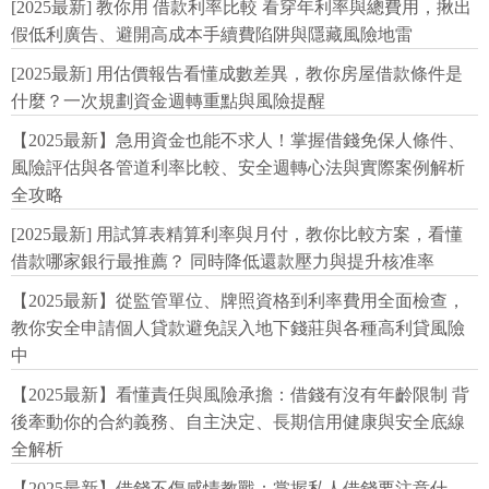
[2025最新] 教你用 借款利率比較 看穿年利率與總費用，揪出
假低利廣告、避開高成本手續費陷阱與隱藏風險地雷
[2025最新] 用估價報告看懂成數差異，教你房屋借款條件是
什麼？一次規劃資金週轉重點與風險提醒
【2025最新】急用資金也能不求人！掌握借錢免保人條件、
風險評估與各管道利率比較、安全週轉心法與實際案例解析
全攻略
[2025最新] 用試算表精算利率與月付，教你比較方案，看懂
借款哪家銀行最推薦？ 同時降低還款壓力與提升核准率
【2025最新】從監管單位、牌照資格到利率費用全面檢查，
教你安全申請個人貸款避免誤入地下錢莊與各種高利貸風險
中
【2025最新】看懂責任與風險承擔：借錢有沒有年齡限制 背
後牽動你的合約義務、自主決定、長期信用健康與安全底線
全解析
【2025最新】借錢不傷感情教戰：掌握私人借錢要注意什