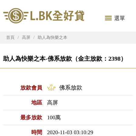
選單
首頁
高屏
助人為快樂之本
助人為快樂之本-佛系放款（金主放款：2398）
佛系放款
放款會員
地區
高屏
最多放款
100萬
時間
2020-11-03 03:10:29