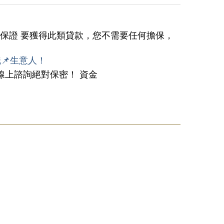
保證 要獲得此類貸款，您不需要任何擔保，
職📌生意人！
、線上諮詢絕對保密！ 資金