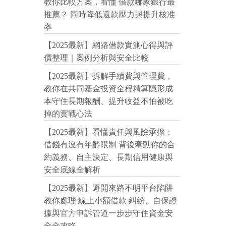
教你比較方案，看懂 借款哪家銀行最
推薦？ 同時降低還款壓力與提升核准
率
【2025最新】網路借款實測心得與評
價整理｜案例分析與安全比較
【2025最新】拆解手續費與管理費，
教你在共同基金投資全程精算隱形成
本守住長期報酬、提升收益不怕被吃
掉的實戰心法
【2025最新】看懂責任與風險承擔：
借錢有沒有年齡限制 背後牽動你的合
約義務、自主決定、長期信用健康與
安全底線全解析
【2025最新】避開來路不明平台陷阱
教你處理 線上小額借款 糾紛、自保證
據與官方申訴管道一步步守住資金安
全全攻略