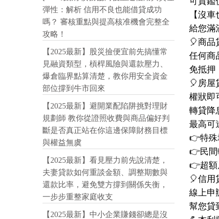
可貸鑑價
彈性：解析 信用不良也能借貸成功
【沒車
嗎？ 審核重點與提高核准機會完整全
給您滿
攻略！
🎈商品
【2025最新】股災撿便宜前先搞懂常
任何商
見融資類型，槓桿風險與還款壓力、
免抵押
爆倉臨界點算清楚，教你用安全資金
🎈房屋
部位撐到牛市回來
權狀即
【2025最新】避開業配陷阱挑對理財
轉貸降
規劃師 教你從證照收費與商品偏好判
最高可
斷是否真正站在你這邊保障財務目標
👉特
與權益無虞
👉民
【2025最新】看見壓力前先說清楚，
👉超
夫妻貸款如何重談金額、調整期數與
🎈信用
還款比率，避免雙方撐到關係失衡，
線上申
一步步重整家庭收支
幫您貸
【2025最新】中小企業賺錢卻總是沒