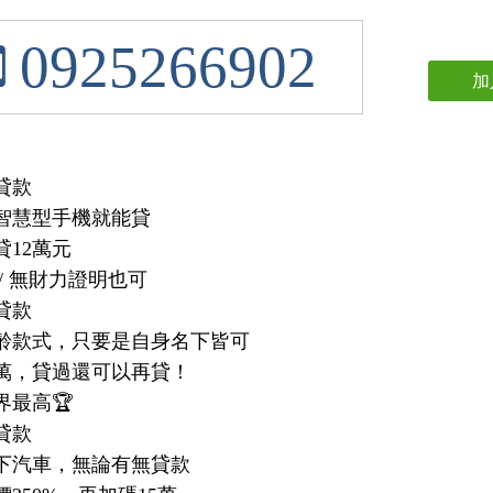
0925266902
加
貸款
智慧型手機就能貸
貸12萬元
/ 無財力證明也可
貸款
齡款式，只要是自身名下皆可
5萬，貸過還可以再貸！
界最高🏆
貸款
下汽車，無論有無貸款