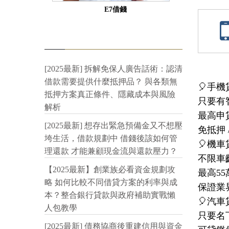
E7借錢
[2025最新] 拆解免保人廣告話術：認清
借款需要提供什麼抵押品？ 與各類無
🎈手機
抵押方案真正條件、隱藏成本與風險
只要有
解析
最高申
[2025最新] 想存出緊急預備金又不想壓
免抵押 
垮生活，借款規劃中 借錢後該如何管
🎈機車
理還款 才能兼顧現金流與還款壓力？
不限車
【2025最新】創業族必看資金規劃攻
最高5
略 如何比較不同借貸方案的利率與成
保證業
本？整合銀行貸款與政府補助實戰懶
🎈汽車
人包教學
只要名
[2025最新] 債務協商後重建信用與資金