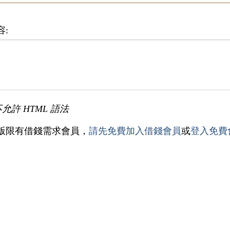
容:
不允許 HTML 語法
版限有借錢需求會員，
請先免費加入借錢會員
或
登入免費