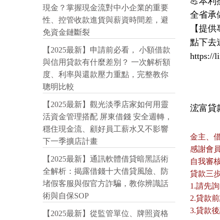
💪本
現金？掌握現金流對中小企業的重要
全省承做
性、控管收款進貨與薪資時間差，避
【提供
免資金鏈斷裂
點下去連
【2025最新】申請前必看， 小額借款
https:/
與信用貸款有什麼差別？ 一次解析額
度、利率與還款壓力重點，完整教你
聰明比較
【2025最新】觀光淡季店家如何用靈
浤富貸款
活資金管理搭配 屏東借錢 安全週轉，
穩住現金流、顧好員工薪水又不影響
金主、
下一季擴店計畫
感謝會
【2025最新】通訊軟體借貸暗黑話術
自我審
全解析：揭露借錢十大借貸風險、防
貸款三
堵假客服與假官方詐騙，教你辨識話
1.請先
術與自保SOP
2.貸
3.貸
【2025最新】從監管單位、牌照資格