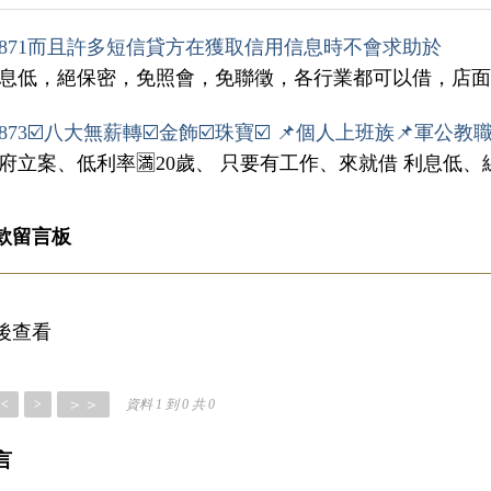
871而且許多短信貸方在獲取信用信息時不會求助於
利息低，絕保密，免照會，免聯徵，各行業都可以借，店面
873☑️八大無薪轉☑️金飾☑️珠寶☑️ 📌個人上班族📌軍公教
政府立案、低利率🈵20歲、 只要有工作、來就借 利息低
款留言板
後查看
＞＞
<
>
資料 1 到 0 共 0
言