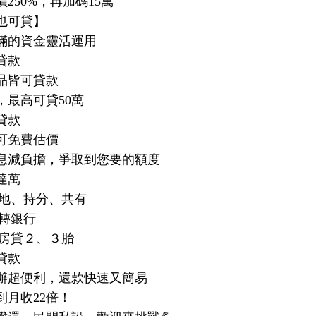
250%，再加碼15萬
也可貸】
滿的資金靈活運用
貸款
品皆可貸款
，最高可貸50萬
貸款
可免費估價
息減負擔，爭取到您要的額度
達萬
殊地、持分、共有
間轉銀行
額房貸２、３胎
貸款
辦超便利，還款快速又簡易
到月收22倍！