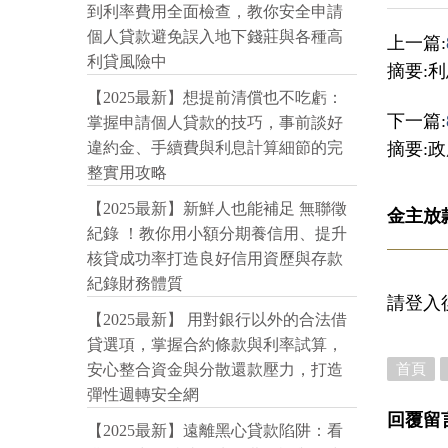
到利率費用全面檢查，教你安全申請
個人貸款避免誤入地下錢莊與各種高
上一篇:
利貸風險中
摘要:
【2025最新】想提前清償也不吃虧：
下一篇:
掌握申請個人貸款的技巧，事前談好
摘要:
違約金、手續費與利息計算細節的完
整實用攻略
【2025最新】新鮮人也能補足 無聯徵
金主放
紀錄 ！教你用小額分期養信用、提升
核貸成功率打造良好信用資歷與存款
紀錄財務體質
請登入
【2025最新】 用對銀行以外的合法借
貸選項，掌握合約條款與利率試算，
首頁
安心整合資金與分散還款壓力，打造
彈性週轉安全網
回覆留
【2025最新】遠離黑心貸款陷阱：看