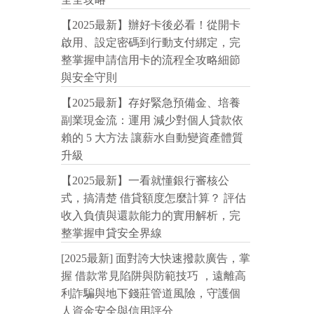
【2025最新】辦好卡後必看！從開卡
啟用、設定密碼到行動支付綁定，完
整掌握申請信用卡的流程全攻略細節
與安全守則
【2025最新】存好緊急預備金、培養
副業現金流：運用 減少對個人貸款依
賴的 5 大方法 讓薪水自動變資產體質
升級
【2025最新】一看就懂銀行審核公
式，搞清楚 借貸額度怎麼計算？ 評估
收入負債與還款能力的實用解析，完
整掌握申貸安全界線
[2025最新] 面對誇大快速撥款廣告，掌
握 借款常見陷阱與防範技巧 ，遠離高
利詐騙與地下錢莊管道風險，守護個
人資金安全與信用評分