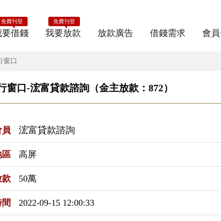
免費刊登
免費刊登
我要借錢
我要放款
放款廣告
借錢需求
會員
行窗口
行窗口-浤富貸款諮詢（金主放款：872）
浤富貸款諮詢
會員
地區
高屏
放款
50萬
時間
2022-09-15 12:00:33