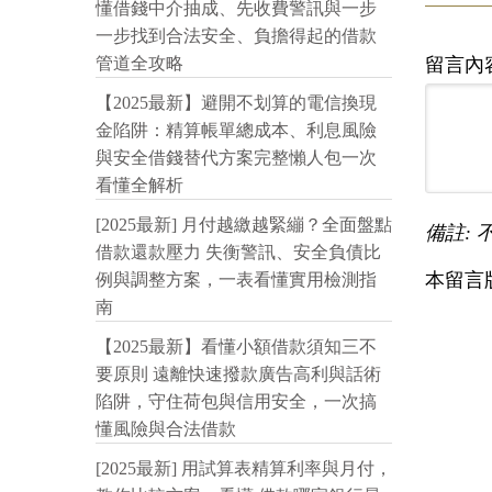
懂借錢中介抽成、先收費警訊與一步
一步找到合法安全、負擔得起的借款
留言內
管道全攻略
【2025最新】避開不划算的電信換現
金陷阱：精算帳單總成本、利息風險
與安全借錢替代方案完整懶人包一次
看懂全解析
[2025最新] 月付越繳越緊繃？全面盤點
備註: 
借款還款壓力 失衡警訊、安全負債比
本留言
例與調整方案，一表看懂實用檢測指
南
【2025最新】看懂小額借款須知三不
要原則 遠離快速撥款廣告高利與話術
陷阱，守住荷包與信用安全，一次搞
懂風險與合法借款
[2025最新] 用試算表精算利率與月付，