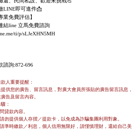
利攤還、民間私設、歡迎來挑戰💪​
LINE即可進件📩
專業免費評估】
結line 立馬免費諮詢
/line.me/ti/p/sLJeXHN5MH
諮詢:872-696
借款人重要提醒：
員提供您的廣告、留言訊息，對廣大會員所張貼的廣告留言訊息，本
核廣告及留言內容。
歩驟：
詢問貸款內容。
款前請勿提供個人存摺／提款卡，以免成為詐騙集團利用對象。
款後請準時繳款／利息，個人信用無限好，請慬慎理財，還給自己