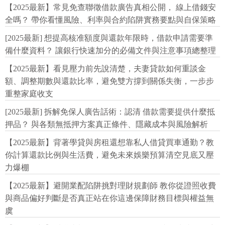
【2025最新】常見免查聯徵借款廣告真相公開， 線上借錢安
全嗎？ 帶你看懂風險、利率與合約陷阱實務要點與自保策略
[2025最新] 想提高核准額度與還款年限時，借款申請需要準
備什麼資料？ 讓銀行快速加分的必備文件與注意事項總整理
【2025最新】看見壓力前先說清楚，夫妻貸款如何重談金
額、調整期數與還款比率，避免雙方撐到關係失衡，一步步
重整家庭收支
[2025最新] 拆解免保人廣告話術：認清 借款需要提供什麼抵
押品？ 與各類無抵押方案真正條件、隱藏成本與風險解析
【2025最新】背著學貸與房租還想靠私人借貸買車通勤？教
你計算還款比例與生活費，避免未來娛樂預算清空見底又壓
力爆棚
【2025最新】避開業配陷阱挑對理財規劃師 教你從證照收費
與商品偏好判斷是否真正站在你這邊保障財務目標與權益無
虞