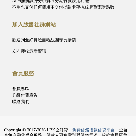
ATM無辨識身分或解除分期付款設定功能!
不用先支付任何費用不交付提款卡存摺或購買電話點數
加入臉書社群網站
歡迎到全好貸臉書粉絲團專頁按讚
立即接收最新資訊
會員服務
會員專區
升級付費廣告
聯絡我們
Copyright © 2017-2026 LBK全好貸｜
免費借錢借款借貸平台
，全台
首創自動化媒合服務，借款人可免費刊登借錢需求，放款會員可發