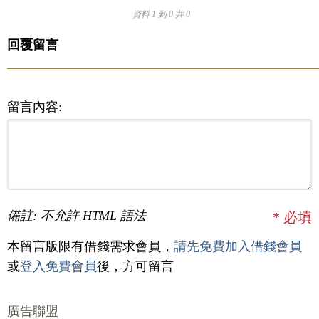
資料 1 到 0 共 0
回覆留言
留言內容:
備註: 不允許 HTML 語法
*
必填
本留言版限有借錢需求會員，
請先免費加入借錢會員
或
登入免費會員
後，方可留言
廣告聯盟