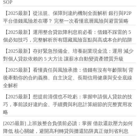
SOP
【2025最新】從法規、保障到違約機制全面解析 銀行與P2P
平台借錢風險差在哪？ 完整一次看懂底層風險與避雷策略
【2025最新】運用整合貸款降利息前必看：借錢不踩雷的 5
個必知技巧，完整解析所有隱藏風險盲點與高成本合約陷阱
【2025最新】存好緊急預備金、培養副業現金流：運用 減少
對個人貸款依賴的 5 大方法 讓薪水自動變資產體質升級
【2025最新】看懂責任與風險承擔：借錢有沒有年齡限制 背
後牽動你的合約義務、自主決定、長期信用健康與安全底線
全解析
【2025最新】想提前清償也不吃虧：掌握申請個人貸款的技
巧，事前談好違約金、手續費與利息計算細節的完整實用攻
略
[2025最新] 上班族整合負債前必讀：掌握 借款還款壓力如何
降低 核心關鍵，避開高利轉貸與攤還陷阱真正做到省利息