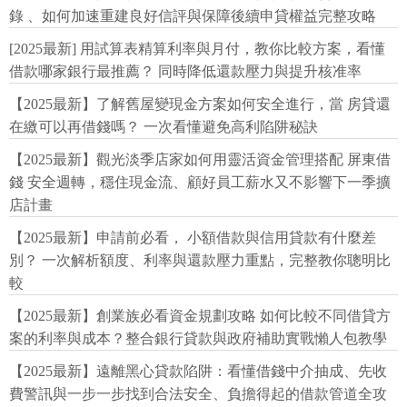
錄 、如何加速重建良好信評與保障後續申貸權益完整攻略
[2025最新] 用試算表精算利率與月付，教你比較方案，看懂
借款哪家銀行最推薦？ 同時降低還款壓力與提升核准率
【2025最新】了解舊屋變現金方案如何安全進行，當 房貸還
在繳可以再借錢嗎？ 一次看懂避免高利陷阱秘訣
【2025最新】觀光淡季店家如何用靈活資金管理搭配 屏東借
錢 安全週轉，穩住現金流、顧好員工薪水又不影響下一季擴
店計畫
【2025最新】申請前必看， 小額借款與信用貸款有什麼差
別？ 一次解析額度、利率與還款壓力重點，完整教你聰明比
較
【2025最新】創業族必看資金規劃攻略 如何比較不同借貸方
案的利率與成本？整合銀行貸款與政府補助實戰懶人包教學
【2025最新】遠離黑心貸款陷阱：看懂借錢中介抽成、先收
費警訊與一步一步找到合法安全、負擔得起的借款管道全攻