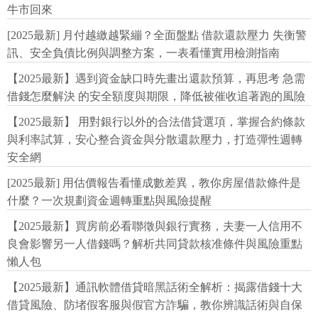
牛市回來
[2025最新] 月付越繳越緊繃？全面盤點 借款還款壓力 失衡警
訊、安全負債比例與調整方案，一表看懂實用檢測指南
【2025最新】遇到資金缺口時先畫出還款預算，再思考 急需
借錢怎麼解決 的安全額度與期限，降低被催收追著跑的風險
【2025最新】 用對銀行以外的合法借貸選項，掌握合約條款
與利率試算，安心整合資金與分散還款壓力，打造彈性週轉
安全網
[2025最新] 用估價報告看懂成數差異，教你房屋借款條件是
什麼？一次規劃資金週轉重點與風險提醒
【2025最新】買房前必看聯徵與銀行實務，夫妻一人信用不
良會影響另一人借錢嗎？解析共同貸款核准條件與風險重點
懶人包
【2025最新】通訊軟體借貸暗黑話術全解析：揭露借錢十大
借貸風險、防堵假客服與假官方詐騙，教你辨識話術與自保