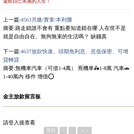
還給自己美麗的人生！
上一篇:
4563月繳/實拿/本利攤
摘要:路走錯誰不會有 重點要知道錯在哪 人在世不是
就是自由自在、無拘無束的生活嗎？ 缺錢真
下一篇:
4637放款快速、頭期免利息、息低保密、可增
貸轉貸
摘要:無機車汽車（可借1-4萬） 🈶️機車🛵1-8萬 汽車🚗
1-40萬內 移件 增借⭕️
金主放款留言板
請登入後查看
首頁
＞＞
<
>