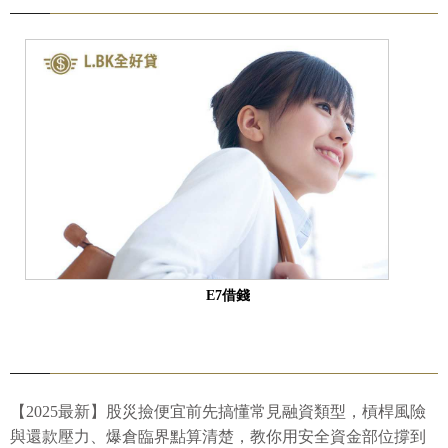
E7借錢
【2025最新】股災撿便宜前先搞懂常見融資類型，槓桿風險
與還款壓力、爆倉臨界點算清楚，教你用安全資金部位撐到