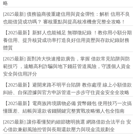
略
[2025最新] 債務協商後重建信用與資金彈性：解析 信用不良
也能借貸成功嗎？ 審核重點與提高核准機會完整全攻略！
【2025最新】新鮮人也能補足 無聯徵紀錄 ！教你用小額分期
養信用、提升核貸成功率打造良好信用資歷與存款紀錄財務
體質
[2025最新] 面對誇大快速撥款廣告，掌握 借款常見陷阱與防
範技巧 ，遠離高利詐騙與地下錢莊管道風險，守護個人資金
安全與信用評分
【2025最新】避開來路不明平台陷阱 教你處理 線上小額借款
糾紛、自保證據與官方申訴管道一步步守住資金安全全攻略
【2025最新】電商族跨境購物必備 貨幣錢包 使用技巧一次搞
懂匯差、結帳與退款省錢關鍵完整實戰攻略懶人包全指南
[2025最新] 讓你看懂契約細節聰明挑選 網路借款合法平台 安
心借款兼顧風險控管與長期還款壓力與現金流規劃全