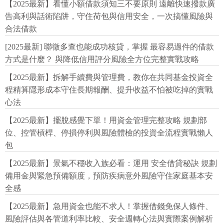
【2025最新】看懂小額借款須知三不要原則 遠離快速撥款廣
告高利與話術陷阱，守住荷包與信用安全，一次搞懂風險與
合法借款
[2025最新] 聯徵多查也能成功核貸，掌握 最容易過件的借款
方式是什麼？ 與降低信用評分風險全方位完整實戰攻略
【2025最新】拆解手續費與管理費，教你在共同基金投資全
程精算隱形成本守住長期報酬、提升收益不怕被吃掉的實戰
心法
【2025最新】擺脫感覺下單！用資金管理完整攻略 規劃部
位、控管槓桿、停損停利與風險體檢的投資全流程實戰懶人
包
【2025最新】景氣不穩收入族必看：運用 安全借貸秘訣 規劃
備用金與緊急預備額度，預防疾病意外風險守住家庭基本安
全感
【2025最新】急用資金也能不求人！掌握借錢免保人條件、
風險評估與各管道利率比較、安全週轉心法與實際案例解析