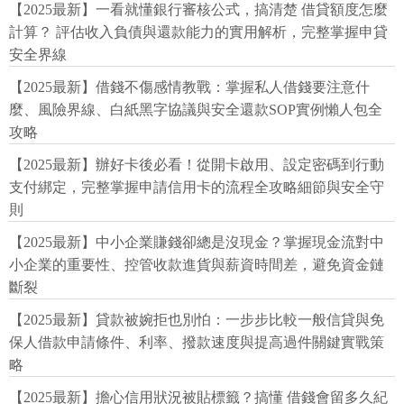
【2025最新】一看就懂銀行審核公式，搞清楚 借貸額度怎麼
計算？ 評估收入負債與還款能力的實用解析，完整掌握申貸
安全界線
【2025最新】借錢不傷感情教戰：掌握私人借錢要注意什
麼、風險界線、白紙黑字協議與安全還款SOP實例懶人包全
攻略
【2025最新】辦好卡後必看！從開卡啟用、設定密碼到行動
支付綁定，完整掌握申請信用卡的流程全攻略細節與安全守
則
【2025最新】中小企業賺錢卻總是沒現金？掌握現金流對中
小企業的重要性、控管收款進貨與薪資時間差，避免資金鏈
斷裂
【2025最新】貸款被婉拒也別怕：一步步比較一般信貸與免
保人借款申請條件、利率、撥款速度與提高過件關鍵實戰策
略
【2025最新】擔心信用狀況被貼標籤？搞懂 借錢會留多久紀