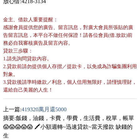
放心借:4218-3134
金主、借款人重要提醒：
感謝會員提供您的廣告、留言訊息，對廣大會員所張貼的廣
告留言訊息，本平台不做任何保證！請各位會員(借.放款)前
務必自我審核廣告及留言內容。
貸款三歩驟：
1.請先詢問貸款內容。
2.貸款前請勿提供個人存摺／提款卡，以免成為詐騙集團利用
對象。
3.貸款後請準時繳款／利息，個人信用無限好，請慬慎理財，
還給自己美麗的人生！
上一篇:
419320萬月還5000
摘要:飯錢，油錢，卡費，學費，生活費，稅單，帳單
😱😱😱😱😱 🖍小額週轉~迅速貸款~當天撥款 缺錢的
生