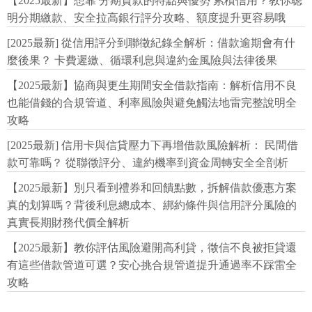
【2025最新】想靠 分期貸款的特點與優勢 累積信用？教你聰
明分期繳款、安全拉高銀行評分攻略、額度提升更容易哦
[2025最新] 從信用評分到聯徵紀錄全解析：借款逾期會有什
麼後果？ 卡費遲繳、循環利息與違約金風險與法律後果
【2025最新】協商與更生期間安全借款指南：解析信用不良
也能借錢的合規管道、利率風險與避免觸法地雷完整說明全
攻略
[2025最新] 信用卡與信貸壓力下再增借款風險解析： 民間借
款可靠嗎？ 從聯徵評分、違約機率到資金周轉安全全剖析
【2025最新】別只看到禮券和回饋點數，拆解借款優惠方案
真的划算嗎？背後利息總成本、綁約條件與信用評分風險的
真實長期財務代價全解析
【2025最新】教你評估風險避開高利貸，徵信不良被拒貸還
有這些借款管道可選？安心挑合規管道提升通過率不踩雷全
攻略