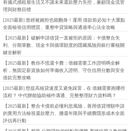
有儀式感租屋生活又不讓未來還款壓力失控，兼顧現金流管
理與財務目標
[2025最新] 曾經被婉拒也能翻身！運用 借款前必知十大重點
全面檢視信用體質、重整申貸策略與通過率心法全攻略
【2025最新】破解申請借貸一直被拒的原因：卡債整合失
利、分期筆數、現金卡與循環額度的隱藏風險與銀行審核關
鍵全解析
【2025最新】教你不慌還卡費：借錢需要工作證明嗎全解
析，無固定薪資族如何準備收入證明、守住信用分數與安全
借款完整攻略
[2025最新] 想提高核貸速度又避免踩雷，在 借錢需要跑哪些
流程？ 中代辦能協助補件溝通、完整整理財力資料嗎？
【2025最新】整合卡債前必懂利息風險，善用借貸增額申請
的實用方法檢視還款壓力、攤還年限與手續費隱形成本全面
評估再行動