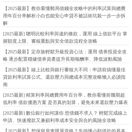
【2025最新】教你看懂郵局借錢全攻略中的利率試算與總費
用年百分率解析小白也能安心申貸不被話術坑殺一步一步拆
解
[2025最新] 聰明比較利率與違約條款，運用 線上借款平台 掌
握額度上限、審核重點與安全借款流程全攻略
【2025最新】定存族輕鬆升級投資心法：運用 債券投資全攻
略 逐步配置穩健債券資產提升長期報酬率、降低波動風險
【2025最新】線上比較與銀行審核大不同：申請前搞懂最佳
貸款利率試算公式、還款壓力與總成本完整攻略懶人必讀指
南
[2025最新] 精算利率與總費用年百分率，教你看懂前幾期超
低利率 借款優惠方案 是否真的划算，避免未來還款壓力爆表
[2025最新] 數位銀行如何讓你 想借錢不求人？ 輕鬆完成線上
申請、快速撥款又兼顧利率成本安全與合約風險全攻略
【2025最新】想保留房車購屋資格？先搞懂小額借款的基本