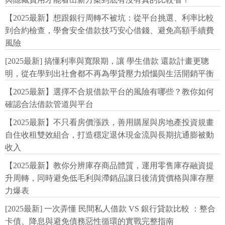
【2025最新】想跟銀行周轉不被坑：從平台挑選、利率比較
到合約檢查，學會安全借款技巧安心借錢、避免高額手續費
風險
[2025最新] 搞懂利率與寬限期，讓 學生借款 還款計畫更聰
明，從在學到出社會都不再為學貸壓力煩惱與生活開銷平衡
【2025最新】選擇不合規借款平台的風險有哪些？教你如何
確認合法借款管道與平台
【2025最新】不只看房價漲跌，善用購屋與房地產投資規畫
自住收租雙效組合，打造穩定退休現金流與長期抗通膨被動
收入
【2025最新】教你分辨庫存商品體質，運用零售庫存融資提
升周轉，同時避免低毛利與滯銷品讓日後清貨價格與庫存壓
力爆表
[2025最新] 一次弄懂 民間私人借款 VS 銀行貸款比較 ：整合
卡債、降息與避免債務惡性循環的實戰完整指南