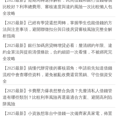
【2025最新】短期周轉選擇解析：民間借錢和銀行借錢哪個
比較好？利率總費用、審核速度與違約風險一次比較懶人包
全攻略
【2025最新】已經有學貸還想周轉，掌握學生也能借錢的方
法與注意事項，避開聯徵扣分與日後房貸審核風險完整全解
析指南
【2025最新】銀行加碼房貸轉增貸必看：釐清綁約年限、違
約金算法與提前清償條款，合約細節一次看懂，不被綁死完
全攻略
【2025最新】搞懂代辦背後的審核眉角：申請前先知道借錢
流程中會查哪些資料，避免被亂收費還背黑鍋、守住個資安
全
【2025最新】卡費壓力爆表想整合負債？先釐清私人借錢管
道有哪些類別？比較利率風險再選最適合方案、避開高利陷
阱風險
【2025最新】小資族想靠台中借錢一次備齊家具家電，佈置