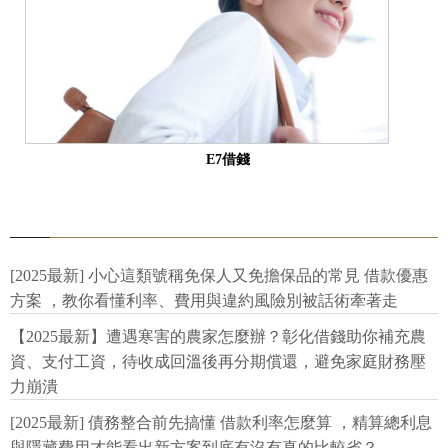
E7借錢
[2025最新] 小心這類號稱免保人又免擔保品的常見 借款優惠
方案 ，教你看懂利率、費用與違約風險別被話術牽著走
【2025最新】遭遇寒害的農家怎麼辦？彰化借錢助你補充農
資、支付工資，待收成回溫後再分期償還，避免家庭財務壓
力崩潰
[2025最新] 債務整合前先搞懂 借款利率怎麼算 ，精算總利息
與隱藏費用才能看出新方案到底有沒有真的比較省？