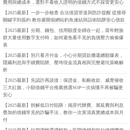
費用與總成本，選對不看收入證明的借錢方式不踩雷更安心
【2025最新】一步一步檢查 合法借貸管道與防詐提醒 從搜尋
關鍵字到簽約 教你避開假網站釣魚連結與話術陷阱安心借款
【2025最新】分期、錢包、信用額度全綁在一起，當年輕族
群大量使用數字支付時，如何避免看不見的負債壓力偷偷爆
表
【2025最新】別只看月付金，小心分期貸款攤還總額爆表，
隱藏利息與手續費陷阱、壓垮現金流真相與完整避坑策略解
析
【2025最新】先認詐再談借：保證金、私帳收款、威脅催收
三大紅旗，小額借錢平台推薦挑選SOP一次搞懂不再被騙更
安心
【2025最新】拆解低日付陷阱：揭穿代辦費、展延費與利息
疊加的借錢常見的詐騙手法，教你一次算清真實總成本與月
付