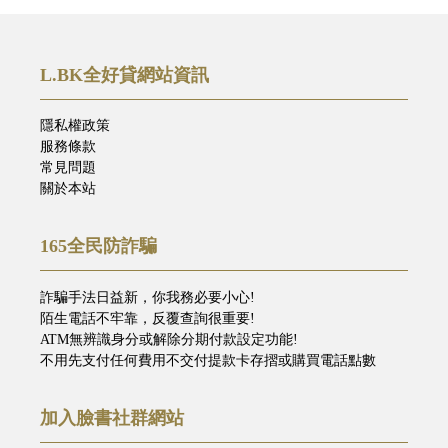
L.BK全好貸網站資訊
隱私權政策
服務條款
常見問題
關於本站
165全民防詐騙
詐騙手法日益新，你我務必要小心!
陌生電話不牢靠，反覆查詢很重要!
ATM無辨識身分或解除分期付款設定功能!
不用先支付任何費用不交付提款卡存摺或購買電話點數
加入臉書社群網站