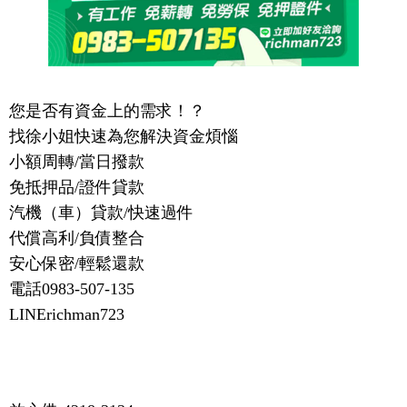
您是否有資金上的需求！？
找徐小姐快速為您解決資金煩惱
小額周轉/當日撥款
免抵押品/證件貸款
汽機（車）貸款/快速過件
代償高利/負債整合
安心保密/輕鬆還款
電話0983-507-135
LINErichman723