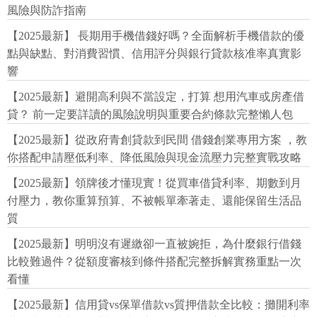
風險與防詐指南
【2025最新】 長期用手機借錢好嗎？全面解析手機借款的優
點與缺點、對消費習慣、信用評分與銀行貸款核准率真實影
響
【2025最新】避開高利與不當設定，打算 想用汽車或房產借
貸？ 前一定要詳讀的風險說明與重要合約條款完整懶人包
【2025最新】從政府青創貸款到民間 借錢創業專用方案 ，教
你搭配申請壓低利率、降低風險與現金流壓力完整實戰攻略
【2025最新】領牌後才懂現實！從買車借貸利率、期數到月
付壓力，教你重算預算、不被帳單牽著走、還能保留生活品
質
【2025最新】明明沒有遲繳卻一直被婉拒，為什麼銀行借錢
比較難過件？從額度審核到條件搭配完整拆解實務重點一次
看懂
【2025最新】信用貸vs保單借款vs質押借款全比較：攤開利率