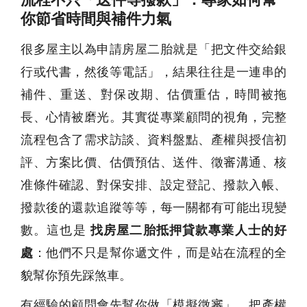
你節省時間與補件力氣
很多屋主以為申請房屋二胎就是「把文件交給銀
行或代書，然後等電話」，結果往往是一連串的
補件、重送、對保改期、估價重估，時間被拖
長、心情被磨光。其實從專業顧問的視角，完整
流程包含了需求訪談、資料盤點、產權與授信初
評、方案比價、估價預估、送件、徵審溝通、核
准條件確認、對保安排、設定登記、撥款入帳、
撥款後的還款追蹤等等，每一關都有可能出現變
數。這也是
找房屋二胎抵押貸款專業人士的好
處
：他們不只是幫你遞文件，而是站在流程的全
貌幫你預先踩煞車。
有經驗的顧問會先幫你做「模擬徵審」，把產權