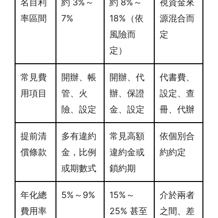
名目利
約 3%～
約 8%～
視資金來
率區間
7%
18%（依
源混合而
風險而
定
定）
常見費
開辦、帳
開辦、代
代書費、
用項目
管、火
辦、保證
設定、查
險、設定
金、設定
冊、代辦
提前清
多有違約
常見高額
依個別合
償條款
金，比例
違約金或
約約定
或期數式
鎖約期
年化總
5%～9%
15%～
介於兩者
費用率
25% 甚至
之間、差