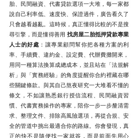
胎、民間融資、代書貸款選項一大堆，每一家都
說自己利率低、速度快、保證過件，廣告看久了
只會越看越亂。這時候，真正懂得比較的不是搜
尋引擎，而是懂得善用
找房屋二胎抵押貸款專業
人士的好處
：讓專業顧問幫你把各種方案的利
率、手續費、違約金、設定費、代辦費攤開來，
用同一種算法換算成總成本，並且站在「法規解
析」與「實務經驗」的角度提醒你合約裡藏在哪
些關鍵條款。與其自己熬夜研究一大堆看不懂的
條文，不如讓熟悉銀行授信流程、民間融資習
慣、代書實務操作的專家，陪你一步一步釐清需
求、整理文件、排除高風險選項，再從合規、安
全的管道中挑出最適合你的路線。你會發現，真
正的快不是隨便找一家就簽，而是前面先用心