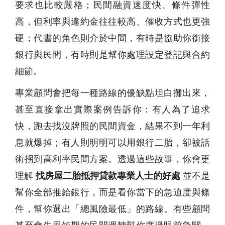
要求也比較嚴格；民間融資速度快、條件彈性
高，但利率與違約金往往較高、催收方式也更強
硬；代書的角色則介於中間，有時是協助你銜接
銀行與民間，有時則是幫你處理設定登記與合約
細節。
專業顧問會把每一種路線的優缺點坦白攤出來，
甚至直接拿出實際案例告訴你：有人為了追求
快，跑去找沒牌照的民間資金，結果不到一年利
息就爆掉；有人則明明可以用銀行二胎，卻被話
術拐到高利率民間方案。透過這些故事，你會更
理解
找房屋二胎抵押貸款專業人士的好處
並不是
幫你全部推給銀行，而是看你當下的急迫度與條
件，幫你選出「總風險最低」的路線。有些顧問