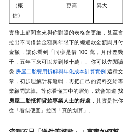
（概
更高
異大
估）
實務上顧問拿來與你對照的表格會更細，甚至會
拉出不同借款金額與年限下的總還款金額與月付
金額，讓你看到「同樣是借 100 萬，月付差幾
千，五年下來可以差到幾十萬」。你可以先閱讀
像
房屋二胎費用拆解與年化成本計算實例
這種文
章，初步理解計算邏輯，再把自己的資料交給專
業顧問試算。等你看懂其中的眉角，就會知道
找
房屋二胎抵押貸款專業人士的好處
，其實是把你
從「看似便宜」拉回「真的划算」。
流程不只「送件等撥款」：專家如何幫