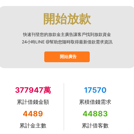
開始放款
快速刊登您的放款金主廣告讓客戶找到放款資金
24小時LINE @幫助您隨時取得最新借款需求資訊
開始廣告
377947萬
17570
累計借錢金額
累積借錢需求
4489
44883
累計金主數
累計借客數