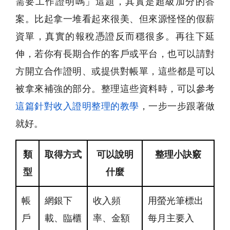
需要工作證明嗎」這題，其實是超級加分的答
案。比起拿一堆看起來很美、但來源怪怪的假薪
資單，真實的報稅憑證反而穩很多。再往下延
伸，若你有長期合作的客戶或平台，也可以請對
方開立合作證明、或提供對帳單，這些都是可以
被拿來補強的部分。整理這些資料時，可以參考
這篇針對收入證明整理的教學
，一步一步跟著做
就好。
類
取得方式
可以說明
整理小訣竅
型
什麼
帳
網銀下
收入頻
用螢光筆標出
戶
載、臨櫃
率、金額
每月主要入