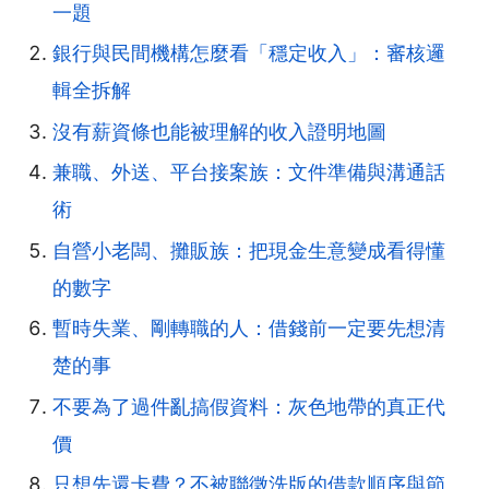
一題
銀行與民間機構怎麼看「穩定收入」：審核邏
輯全拆解
沒有薪資條也能被理解的收入證明地圖
兼職、外送、平台接案族：文件準備與溝通話
術
自營小老闆、攤販族：把現金生意變成看得懂
的數字
暫時失業、剛轉職的人：借錢前一定要先想清
楚的事
不要為了過件亂搞假資料：灰色地帶的真正代
價
只想先還卡費？不被聯徵洗版的借款順序與節