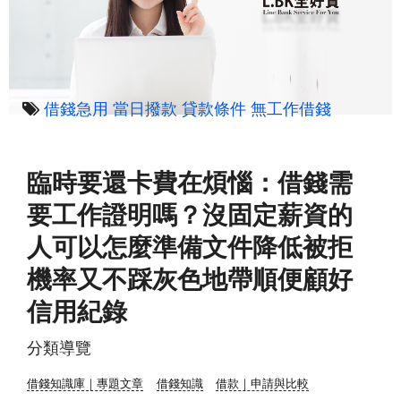
借錢急用
當日撥款
貸款條件
無工作借錢
臨時要還卡費在煩惱：借錢需
要工作證明嗎？沒固定薪資的
人可以怎麼準備文件降低被拒
機率又不踩灰色地帶順便顧好
信用紀錄
分類導覽
借錢知識庫｜專題文章
借錢知識
借款｜申請與比較