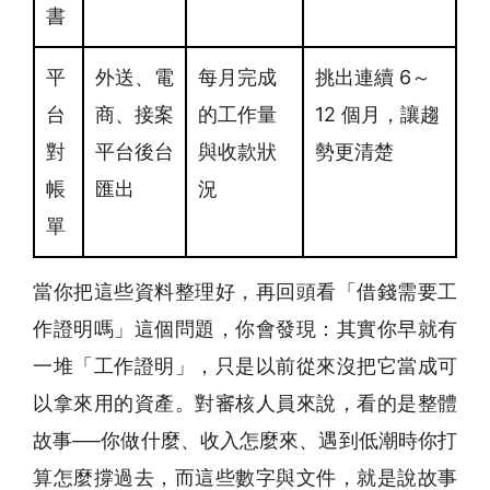
書
平
外送、電
每月完成
挑出連續 6～
台
商、接案
的工作量
12 個月，讓趨
對
平台後台
與收款狀
勢更清楚
帳
匯出
況
單
當你把這些資料整理好，再回頭看「借錢需要工
作證明嗎」這個問題，你會發現：其實你早就有
一堆「工作證明」，只是以前從來沒把它當成可
以拿來用的資產。對審核人員來說，看的是整體
故事──你做什麼、收入怎麼來、遇到低潮時你打
算怎麼撐過去，而這些數字與文件，就是說故事