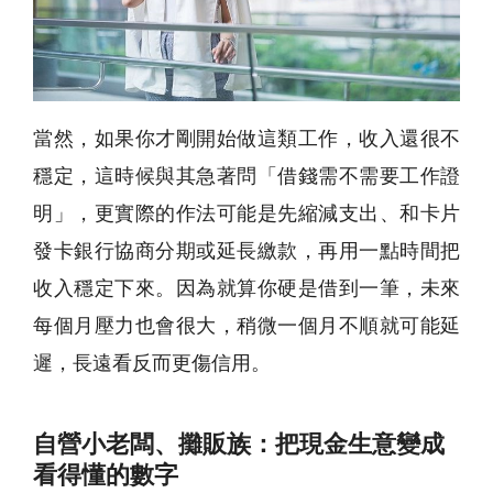
當然，如果你才剛開始做這類工作，收入還很不
穩定，這時候與其急著問「借錢需不需要工作證
明」，更實際的作法可能是先縮減支出、和卡片
發卡銀行協商分期或延長繳款，再用一點時間把
收入穩定下來。因為就算你硬是借到一筆，未來
每個月壓力也會很大，稍微一個月不順就可能延
遲，長遠看反而更傷信用。
自營小老闆、攤販族：把現金生意變成
看得懂的數字