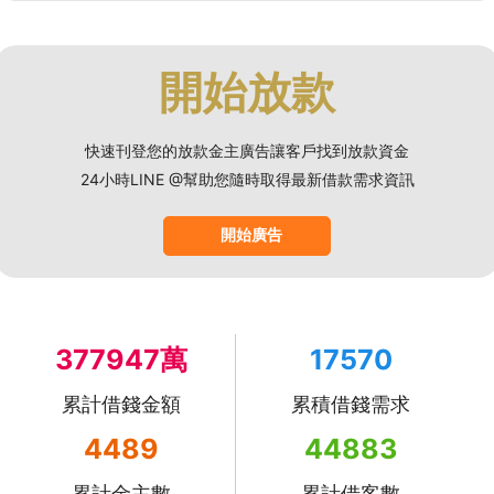
開始放款
快速刊登您的放款金主廣告讓客戶找到放款資金
24小時LINE @幫助您隨時取得最新借款需求資訊
開始廣告
377947萬
17570
累計借錢金額
累積借錢需求
4489
44883
累計金主數
累計借客數