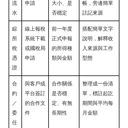
流
申請
大小、是
帳，旁邊簡單
水
否穩定
註記來源
綜
線上報稅
前一年度
搭配簡單文字
所
系統下載
正式申報
說明，解釋收
稅
或國稅局
的所得種
入來源與工作
憑
申請
類與金額
型態
證
合
與客戶或
合作關係
整理成一份清
約
平台簽訂
是否穩
單，標註起訖
／
的合作文
定、有無
期間與平均每
委
件
長期性
月金額
任