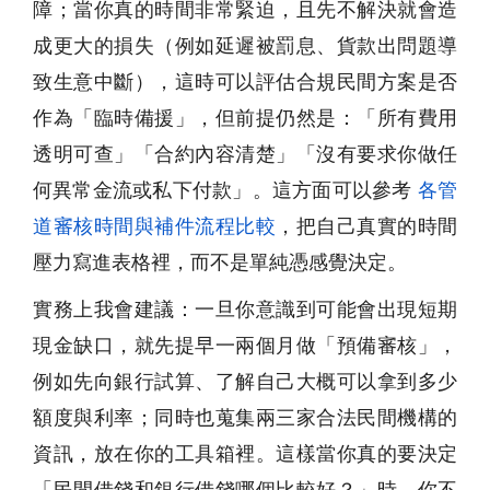
障；當你真的時間非常緊迫，且先不解決就會造
成更大的損失（例如延遲被罰息、貨款出問題導
致生意中斷），這時可以評估合規民間方案是否
作為「臨時備援」，但前提仍然是：「所有費用
透明可查」「合約內容清楚」「沒有要求你做任
何異常金流或私下付款」。這方面可以參考
各管
道審核時間與補件流程比較
，把自己真實的時間
壓力寫進表格裡，而不是單純憑感覺決定。
實務上我會建議：一旦你意識到可能會出現短期
現金缺口，就先提早一兩個月做「預備審核」，
例如先向銀行試算、了解自己大概可以拿到多少
額度與利率；同時也蒐集兩三家合法民間機構的
資訊，放在你的工具箱裡。這樣當你真的要決定
「民間借錢和銀行借錢哪個比較好？」時，你不