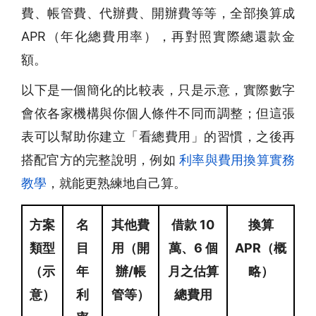
費、帳管費、代辦費、開辦費等等，全部換算成
APR（年化總費用率），再對照實際總還款金
額。
以下是一個簡化的比較表，只是示意，實際數字
會依各家機構與你個人條件不同而調整；但這張
表可以幫助你建立「看總費用」的習慣，之後再
搭配官方的完整說明，例如
利率與費用換算實務
教學
，就能更熟練地自己算。
方案
名
其他費
借款 10
換算
類型
目
用（開
萬、6 個
APR（概
（示
年
辦/帳
月之估算
略）
意）
利
管等）
總費用