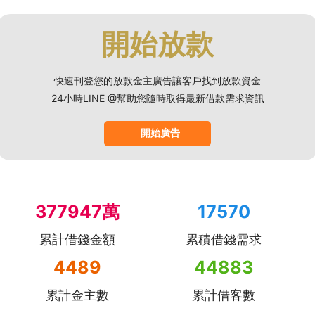
開始放款
快速刊登您的放款金主廣告讓客戶找到放款資金
24小時LINE @幫助您隨時取得最新借款需求資訊
開始廣告
377947萬
17570
累計借錢金額
累積借錢需求
4489
44883
累計金主數
累計借客數