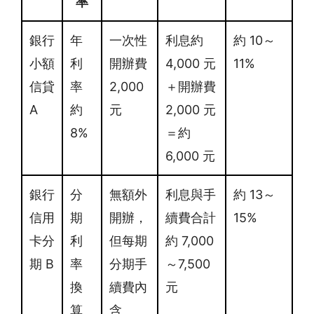
率
銀行
年
一次性
利息約
約 10～
小額
利
開辦費
4,000 元
11%
信貸
率
2,000
＋開辦費
A
約
元
2,000 元
8%
＝約
6,000 元
銀行
分
無額外
利息與手
約 13～
信用
期
開辦，
續費合計
15%
卡分
利
但每期
約 7,000
期 B
率
分期手
～7,500
換
續費內
元
算
含