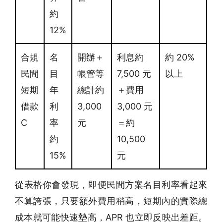
約
12%
合規
名
開辦＋
利息約
約 20%
民間
目
帳管等
7,500 元
以上
短期
年
總計約
＋費用
借款
利
3,000
3,000 元
C
率
元
＝約
約
10,500
15%
元
從表格你會發現，即便民間方案名目利率看起來
不算誇張，只要額外費用稍高，短期內的實際總
成本就可能快速墊高，APR 也立即反映出差距。