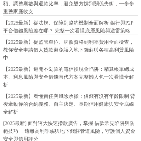
額、調整期數與還款比率，避免雙方撐到關係失衡，一步步
重整家庭收支
【2025最新】從法規、保障到違約機制全面解析 銀行與P2P
平台借錢風險差在哪？ 完整一次看懂底層風險與避雷策略
【2025最新】從監管單位、牌照資格到利率費用全面檢查，
教你安全申請個人貸款避免誤入地下錢莊與各種高利貸風險
中
【2025最新】避開不划算的電信換現金陷阱：精算帳單總成
本、利息風險與安全借錢替代方案完整懶人包一次看懂全解
析
【2025最新】看懂責任與風險承擔：借錢有沒有年齡限制 背
後牽動你的合約義務、自主決定、長期信用健康與安全底線
全解析
[2025最新] 面對誇大快速撥款廣告，掌握 借款常見陷阱與防
範技巧 ，遠離高利詐騙與地下錢莊管道風險，守護個人資金
安全與信用評分