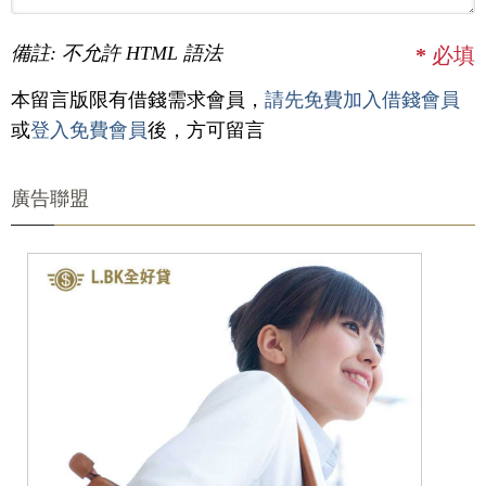
備註: 不允許 HTML 語法
*
必填
本留言版限有借錢需求會員，
請先免費加入借錢會員
或
登入免費會員
後，方可留言
廣告聯盟