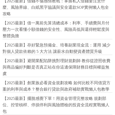
【2025最新】借錢不傷感情教戰：掌握私人借錢要注意什
麼、風險界線、白紙黑字協議與安全還款SOP實例懶人包全
攻略
【2025最新】借一萬前先算清總成本：利率、手續費與月付
壓力一次看懂小額借錢的安全性、風險高低與還得輕鬆度與
整體負擔
【2025最新】存好緊急預備金、培養副業現金流：運用 減少
對個人貸款依賴的 5 大方法 讓薪水自動變資產體質升級
【2025最新】避開業配陷阱挑對理財規劃師 教你從證照收費
與商品偏好判斷是否真正站在你這邊保障財務目標與權益無
虞
【2025最新】創業族必看資金規劃攻略 如何比較不同借貸方
案的利率與成本？整合銀行貸款與政府補助實戰懶人包教學
【2025最新】擺脫感覺下單！用資金管理完整攻略 規劃部
位、控管槓桿、停損停利與風險體檢的投資全流程實戰懶人
包