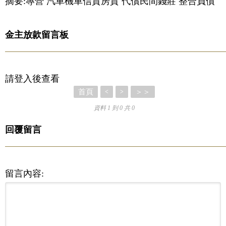
摘要:專營 汽車機車信貸房貸 代償民間錢莊 整合負債
金主放款留言板
請登入後查看
首頁
＞＞
<
>
資料 1 到 0 共 0
回覆留言
留言內容: