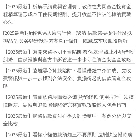
【2025最新】拆解手續費與管理費，教你在共同基金投資全
程精算隱形成本守住長期報酬、提升收益不怕被吃掉的實戰
心法
[2025最新] 拆解免保人廣告話術：認清 借款需要提供什麼抵
押品？ 與各類無抵押方案真正條件、隱藏成本與風險解析
【2025最新】避開來路不明平台陷阱 教你處理 線上小額借款
糾紛、自保證據與官方申訴管道一步步守住資金安全全攻略
【2025最新】遠離黑心貸款陷阱：看懂借錢中介抽成、先收
費警訊與一步一步找到合法安全、負擔得起的借款管道全攻
略
【2025最新】電商族跨境購物必備 貨幣錢包 使用技巧一次搞
懂匯差、結帳與退款省錢關鍵完整實戰攻略懶人包全指南
【2025最新】網路借款實測心得與評價整理｜案例分析與安
全比較
【2025最新】看懂小額借款須知三不要原則 遠離快速撥款廣