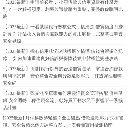
【2025最新】申請前必看， 小額借款與信用貸款有什麼差
別？ 一次解析額度、利率與還款壓力重點，完整教你聰明比
較
【2025最新】一看就懂銀行審核公式，搞清楚 借貸額度怎麼
計算？ 評估收入負債與還款能力的實用解析，完整掌握申貸
安全界線
【2025最新】擔心信用狀況被貼標籤？搞懂 借錢會留多久紀
錄 、如何加速重建良好信評與保障後續申貸權益完整攻略
【2025最新】 用對銀行以外的合法借貸選項，掌握合約條款
與利率試算，安心整合資金與分散還款壓力，打造彈性週轉
安全網
【2025最新】觀光淡季店家如何用靈活資金管理搭配 屏東借
錢 安全週轉，穩住現金流、顧好員工薪水又不影響下一季擴
店計畫
[2025最新] 月付越繳越緊繃？全面盤點 借款還款壓力 失衡警
訊、安全負債比例與調整方案，一表看懂實用檢測指南