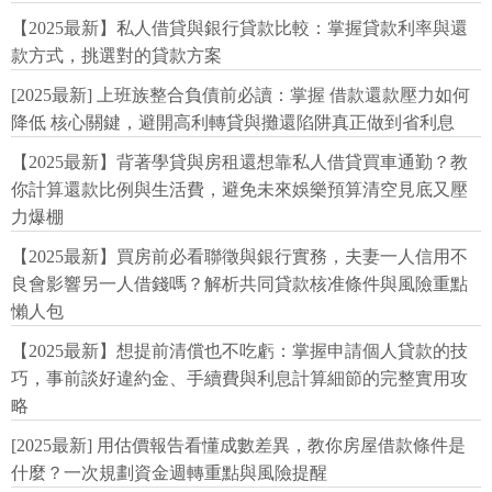
【2025最新】私人借貸與銀行貸款比較：掌握貸款利率與還
款方式，挑選對的貸款方案
[2025最新] 上班族整合負債前必讀：掌握 借款還款壓力如何
降低 核心關鍵，避開高利轉貸與攤還陷阱真正做到省利息
【2025最新】背著學貸與房租還想靠私人借貸買車通勤？教
你計算還款比例與生活費，避免未來娛樂預算清空見底又壓
力爆棚
【2025最新】買房前必看聯徵與銀行實務，夫妻一人信用不
良會影響另一人借錢嗎？解析共同貸款核准條件與風險重點
懶人包
【2025最新】想提前清償也不吃虧：掌握申請個人貸款的技
巧，事前談好違約金、手續費與利息計算細節的完整實用攻
略
[2025最新] 用估價報告看懂成數差異，教你房屋借款條件是
什麼？一次規劃資金週轉重點與風險提醒