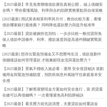
【2025最新】常見免查聯徵借款廣告真相公開， 線上借錢安
全嗎？ 帶你看懂風險、利率與合約陷阱實務要點與自保策略
[2025最新] 用試算表精算利率與月付，教你比較方案，看懂
借款哪家銀行最推薦？ 同時降低還款壓力與提升核准率
【2025最新】貸款被婉拒也別怕：一步步比較一般信貸與免
保人借款申請條件、利率、撥款速度與提高過件關鍵實戰策
略
[2025最新] 想存出緊急預備金又不想壓垮生活，借款規劃中
借錢後該如何管理還款 才能兼顧現金流與還款壓力？
【2025最新】景氣不穩收入族必看：運用 安全借貸秘訣 規劃
備用金與緊急預備額度，預防疾病意外風險守住家庭基本安
全感
【2025最新】了解舊屋變現金方案如何安全進行，當 房貸還
在繳可以再借錢嗎？ 一次看懂避免高利陷阱秘訣
【2025最新】看見壓力前先說清楚，夫妻貸款如何重談金