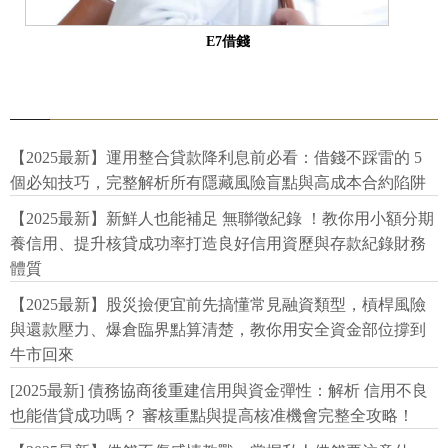
E7借錢
【2025最新】運用整合貸款降利息前必看：借錢不踩雷的 5
個必知技巧，完整解析所有隱藏風險盲點與高成本合約陷阱
【2025最新】新鮮人也能補足 無聯徵紀錄 ！教你用小額分期
養信用、提升核貸成功率打造良好信用資歷與存款紀錄財務
體質
【2025最新】股災撿便宜前先搞懂常見融資類型，槓桿風險
與還款壓力、爆倉臨界點算清楚，教你用安全資金部位撐到
牛市回來
[2025最新] 債務協商後重建信用與資金彈性：解析 信用不良
也能借貸成功嗎？ 審核重點與提高核准機會完整全攻略！