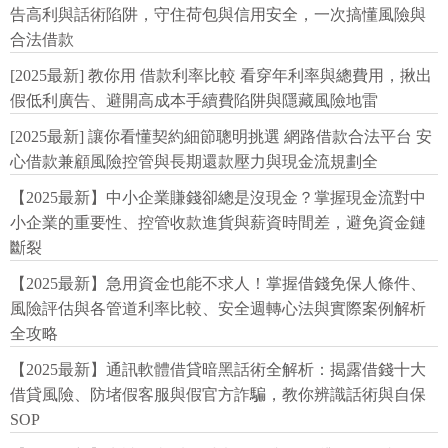
告高利與話術陷阱，守住荷包與信用安全，一次搞懂風險與
合法借款
[2025最新] 教你用 借款利率比較 看穿年利率與總費用，揪出
假低利廣告、避開高成本手續費陷阱與隱藏風險地雷
[2025最新] 讓你看懂契約細節聰明挑選 網路借款合法平台 安
心借款兼顧風險控管與長期還款壓力與現金流規劃全
【2025最新】中小企業賺錢卻總是沒現金？掌握現金流對中
小企業的重要性、控管收款進貨與薪資時間差，避免資金鏈
斷裂
【2025最新】急用資金也能不求人！掌握借錢免保人條件、
風險評估與各管道利率比較、安全週轉心法與實際案例解析
全攻略
【2025最新】通訊軟體借貸暗黑話術全解析：揭露借錢十大
借貸風險、防堵假客服與假官方詐騙，教你辨識話術與自保
SOP