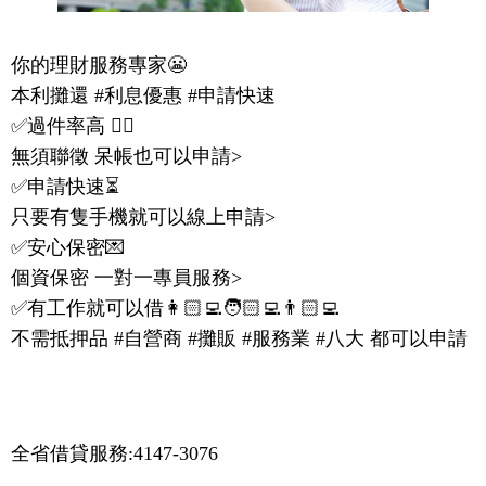
你的理財服務專家😬
本利攤還 #利息優惠 #申請快速
✅過件率高 👍🏻
無須聯徵 呆帳也可以申請>
✅申請快速⏳
只要有隻手機就可以線上申請>
✅安心保密💌
個資保密 一對一專員服務>
✅有工作就可以借👩🏻‍💻🧑🏻‍💻👨🏻‍💻
不需抵押品 #自營商 #攤販 #服務業 #八大 都可以申請
全省借貸服務:4147-3076