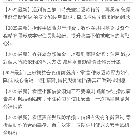
【2025最新】遇到資金缺口時先畫出還款預算，再思考 急需
借錢怎麼解決 的安全額度與期限，降低被催收追著跑的風險
【2025最新】拆解手續費與管理費，教你在共同基金投資全
程精算隱形成本守住長期報酬、提升收益不怕被吃掉的實戰
心法
【2025最新】存好緊急預備金、培養副業現金流：運用 減少
對個人貸款依賴的 5 大方法 讓薪水自動變資產體質升級
[2025最新] 上班族整合負債前必讀：掌握 借款還款壓力如何
降低 核心關鍵，避開高利轉貸與攤還陷阱真正做到省利息
【2025最新】看懂小額借款須知三不要原則 遠離快速撥款廣
告高利與話術陷阱，守住荷包與信用安全，一次搞懂風險與
合法借款
【2025最新】看懂責任與風險承擔：借錢有沒有年齡限制 背
後牽動你的合約義務、自主決定、長期信用健康與安全底線
全解析