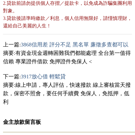
2.貸款前請勿提供個人存摺／提款卡，以免成為詐騙集團利用
對象。
3.貸款後請準時繳款／利息，個人信用無限好，請慬慎理財，
還給自己美麗的人生！
上一篇:
3868信用差 評分不足 黑名單 廉徵多查都可以
摘要:有資金現金週轉困難我們都能處理 全台第一值得
信賴 專業證件借款 免押證件免保人 <
下一篇:
3917放心借 輕鬆貸
摘要:線上申請，專人評估，快速撥款 線上審核當天撥
款，保密不照會，要任何手續費 免保人，免抵押，低
利
金主放款留言板