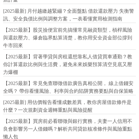
[2025最新] 月付越繳越緊繃？全面盤點 借款還款壓力 失衡警
訊、安全負債比例與調整方案，一表看懂實用檢測指南
【2025最新】股災撿便宜前先搞懂常見融資類型，槓桿風險
與還款壓力、爆倉臨界點算清楚，教你用安全資金部位撐到
牛市回來
【2025最新】背著學貸與房租還想靠私人借貸買車通勤？教
你計算還款比例與生活費，避免未來娛樂預算清空見底又壓
力爆棚
【2025最新】常見免查聯徵借款廣告真相公開， 線上借錢安
全嗎？ 帶你看懂風險、利率與合約陷阱實務要點與自保策略
[2025最新] 用估價報告看懂成數差異，教你房屋借款條件是
什麼？一次規劃資金週轉重點與風險提醒
【2025最新】買房前必看聯徵與銀行實務，夫妻一人信用不
良會影響另一人借錢嗎？解析共同貸款核准條件與風險重點
懶人包