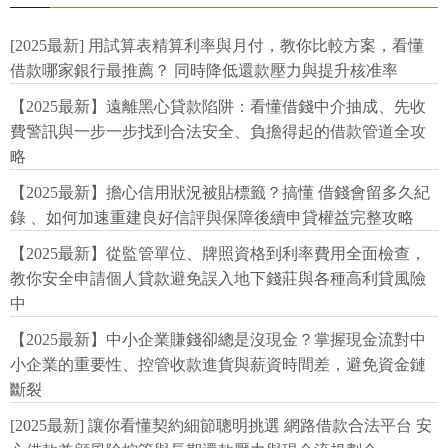
[2025最新] 用試算表精算利率與月付，教你比較方案，看懂
借款哪家銀行最推薦？ 同時降低還款壓力與提升核准率
【2025最新】遠離黑心貸款陷阱：看懂借錢中介抽成、先收
費警訊與一步一步找到合法安全、負擔得起的借款管道全攻
略
【2025最新】擔心信用狀況被貼標籤？搞懂 借錢會留多久紀
錄 、如何加速重建良好信評與保障後續申貸權益完整攻略
【2025最新】從監管單位、牌照資格到利率費用全面檢查，
教你安全申請個人貸款避免誤入地下錢莊與各種高利貸風險
中
【2025最新】中小企業賺錢卻總是沒現金？掌握現金流對中
小企業的重要性、控管收款進貨與薪資時間差，避免資金鏈
斷裂
[2025最新] 讓你看懂契約細節聰明挑選 網路借款合法平台 安