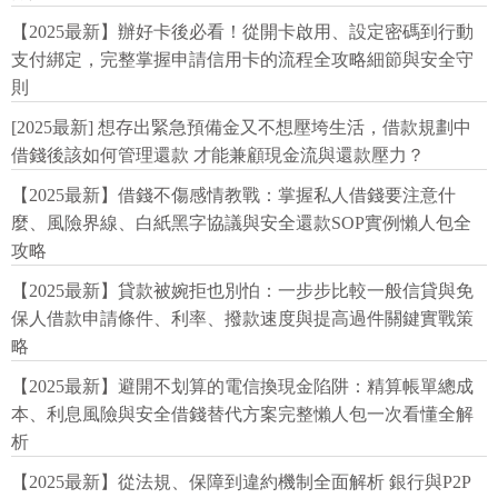
【2025最新】辦好卡後必看！從開卡啟用、設定密碼到行動
支付綁定，完整掌握申請信用卡的流程全攻略細節與安全守
則
[2025最新] 想存出緊急預備金又不想壓垮生活，借款規劃中
借錢後該如何管理還款 才能兼顧現金流與還款壓力？
【2025最新】借錢不傷感情教戰：掌握私人借錢要注意什
麼、風險界線、白紙黑字協議與安全還款SOP實例懶人包全
攻略
【2025最新】貸款被婉拒也別怕：一步步比較一般信貸與免
保人借款申請條件、利率、撥款速度與提高過件關鍵實戰策
略
【2025最新】避開不划算的電信換現金陷阱：精算帳單總成
本、利息風險與安全借錢替代方案完整懶人包一次看懂全解
析
【2025最新】從法規、保障到違約機制全面解析 銀行與P2P