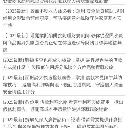
心借款兼顧風險控管與長期還款壓力與現金流規劃全
【2025最新】景氣不穩收入族必看：運用 安全借貸秘訣 規劃
備用金與緊急預備額度，預防疾病意外風險守住家庭基本安
全感
【2025最新】避開業配陷阱挑對理財規劃師 教你從證照收費
與商品偏好判斷是否真正站在你這邊保障財務目標與權益無
虞
[2025最新] 聯徵多查也能成功核貸，掌握 最容易過件的借款
方式是什麼？ 與降低信用評分風險全方位完整實戰攻略
[2025最新] 面對誇大快速撥款廣告，掌握 借款常見陷阱與防
範技巧 ，遠離高利詐騙與地下錢莊管道風險，守護個人資金
安全與信用評分
[2025最新] 教你用 借款利率比較 看穿年利率與總費用，揪出
假低利廣告、避開高成本手續費陷阱與隱藏風險地雷
[2025最新] 拆解免保人廣告話術：認清 借款需要提供什麼抵
押品？ 與各類無抵押方案真正條件、隱藏成本與風險解析