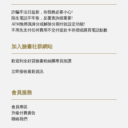
詐騙手法日益新，你我務必要小心!
陌生電話不牢靠，反覆查詢很重要!
ATM無辨識身分或解除分期付款設定功能!
不用先支付任何費用不交付提款卡存摺或購買電話點數
加入臉書社群網站
歡迎到全好貸臉書粉絲團專頁按讚
立即接收最新資訊
會員服務
會員專區
升級付費廣告
聯絡我們