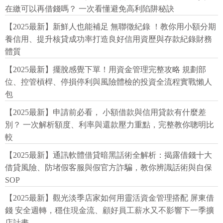
在繳可以再借錢嗎？ 一次看懂避免高利陷阱秘訣
【2025最新】新鮮人也能補足 無聯徵紀錄 ！教你用小額分期
養信用、提升核貸成功率打造良好信用資歷與存款紀錄財務
體質
【2025最新】擺脫感覺下單！用資金管理完整攻略 規劃部
位、控管槓桿、停損停利與風險體檢的投資全流程實戰懶人
包
【2025最新】申請前必看， 小額借款與信用貸款有什麼差
別？ 一次解析額度、利率與還款壓力重點，完整教你聰明比
較
【2025最新】通訊軟體借貸暗黑話術全解析：揭露借錢十大
借貸風險、防堵假客服與假官方詐騙，教你辨識話術與自保
SOP
【2025最新】觀光淡季店家如何用靈活資金管理搭配 屏東借
錢 安全週轉，穩住現金流、顧好員工薪水又不影響下一季擴
店計畫