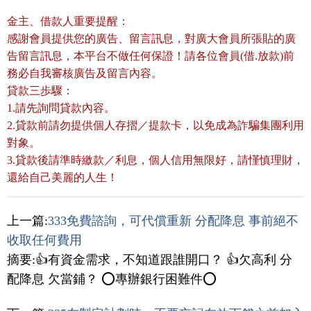
金主、借款人重要提醒：
感謝會員提供您的廣告、留言訊息，對廣大會員所張貼的廣
告留言訊息，本平台不做任何保證！請各位會員(借.放款)前
務必自我審核廣告及留言內容。
貸款三歩驟：
1.請先詢問貸款內容。
2.貸款前請勿提供個人存摺／提款卡，以免成為詐騙集團利用
對象。
3.貸款後請準時繳款／利息，個人信用無限好，請慬慎理財，
還給自己美麗的人生！
上一篇:
333免費諮詢，可代償重新 分配降息 事前絕不
收取任何費用
摘要:👍有資金需求，不知道跟誰開口？ 👍欠高利 分
配降息 欠當鋪？ ⭕️專辦銀行困難件⭕