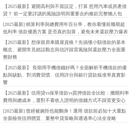
【2025最新】避開高利與不當設定，打算 想用汽車或房產借
貸？ 前一定要詳讀的風險說明與重要合約條款完整懶人包
[2025最新] 精算利率與總費用年百分率，教你看懂前幾期超
低利率 借款優惠方案 是否真的划算，避免未來還款壓力爆表
【2025最新】想保留房車購屋資格？先搞懂小額借款的基本
概念、避開常見錯誤觀念與信評踩雷風險與還款壓力全面重
整財務
【2025最新】 長期用手機借錢好嗎？全面解析手機借款的優
點與缺點、對消費習慣、信用評分與銀行貸款核准率真實影
響
【2025最新】信用貸vs保單借款vs質押借款全比較：攤開利率
費用與總成本，選對不看收入證明的借錢方式不踩雷更安心
[2025最新] 曾經被婉拒也能翻身！運用 借款前必知十大重點
全面檢視信用體質、重整申貸策略與通過率心法全攻略