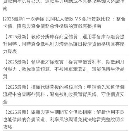
貸款利率試算公式、還款壓力與總成本完整攻略懶人必讀指
南
[2025最新] 一次弄懂 民間私人借款 VS 銀行貸款比較 ：整合
卡債、降息與避免債務惡性循環的實戰完整指南
【2025最新】教你分辨庫存商品體質，運用零售庫存融資提
升周轉，同時避免低毛利與滯銷品讓日後清貨價格與庫存壓
力爆表
【2025最新】領牌後才懂現實！從買車借貸利率、期數到月
付壓力，教你重算預算、不被帳單牽著走、還能保留生活品
質
【2025最新】搞懂代辦背後的審核眉角：申請前先知道借錢
流程中會查哪些資料，避免被亂收費還背黑鍋、守住個資安
全
【2025最新】協商與更生期間安全借款指南：解析信用不良
也能借錢的合規管道、利率風險與避免觸法地雷完整說明全
攻略