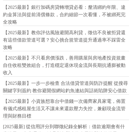
【2025最新】銀行加碼房貸轉增貸必看：釐清綁約年限、違
約金算法與提前清償條款，合約細節一次看懂，不被綁死完
全攻略
【2025最新】教你評估風險避開高利貸，徵信不良被拒貸還
有這些借款管道可選？安心挑合規管道提升通過率不踩雷全
攻略
【2025最新】不只看房價漲跌，善用購屋與房地產投資規畫
自住收租雙效組合，打造穩定退休現金流與長期抗通膨被動
收入
【2025最新】一步一步檢查 合法借貸管道與防詐提醒 從搜尋
關鍵字到簽約 教你避開假網站釣魚連結與話術陷阱安心借款
【2025最新】小資族想靠台中借錢一次備齊家具家電，佈置
有儀式感租屋生活又不讓未來還款壓力失控，兼顧現金流管
理與財務目標
[2025最新] 從信用評分到聯徵紀錄全解析：借款逾期會有什