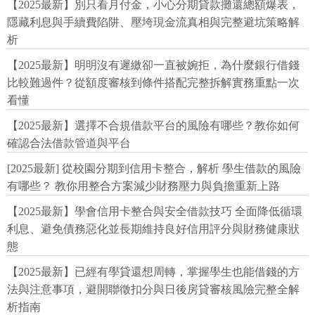
【2025最新】別只看月付金，小心分期貸款攤還總額爆表，
隱藏利息與手續費陷阱、壓垮現金流真相與完整避坑策略解
析
【2025最新】明明沒有遲繳卻一直被婉拒，為什麼銀行借錢
比較難過件？從額度審核到條件搭配完整拆解實務重點一次
看懂
【2025最新】選擇不合規借款平台的風險有哪些？教你如何
確認合法借款管道與平台
[2025最新] 從校園分期到信用卡整合，解析 學生借款的風險
有哪些？ 教你用整合方案減少財務壓力與負擔重新上路
【2025最新】學會信用卡整合與安全借款技巧 全面降低循環
利息、避免債務惡化並長期維持良好信用評分與財務健康狀
態
【2025最新】已經有學貸還想周轉，掌握學生也能借錢的方
法與注意事項，避開聯徵扣分與日後房貸審核風險完整全解
析指南