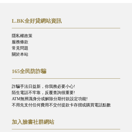
L.BK全好貸網站資訊
隱私權政策
服務條款
常見問題
關於本站
165全民防詐騙
詐騙手法日益新，你我務必要小心!
陌生電話不牢靠，反覆查詢很重要!
ATM無辨識身分或解除分期付款設定功能!
不用先支付任何費用不交付提款卡存摺或購買電話點數
加入臉書社群網站