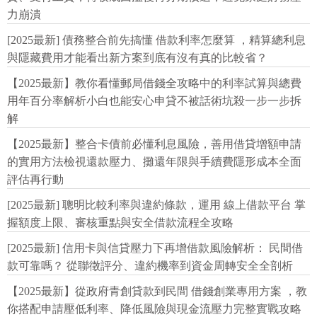
力崩潰
[2025最新] 債務整合前先搞懂 借款利率怎麼算 ，精算總利息
與隱藏費用才能看出新方案到底有沒有真的比較省？
【2025最新】教你看懂郵局借錢全攻略中的利率試算與總費
用年百分率解析小白也能安心申貸不被話術坑殺一步一步拆
解
【2025最新】整合卡債前必懂利息風險，善用借貸增額申請
的實用方法檢視還款壓力、攤還年限與手續費隱形成本全面
評估再行動
[2025最新] 聰明比較利率與違約條款，運用 線上借款平台 掌
握額度上限、審核重點與安全借款流程全攻略
[2025最新] 信用卡與信貸壓力下再增借款風險解析： 民間借
款可靠嗎？ 從聯徵評分、違約機率到資金周轉安全全剖析
【2025最新】從政府青創貸款到民間 借錢創業專用方案 ，教
你搭配申請壓低利率、降低風險與現金流壓力完整實戰攻略