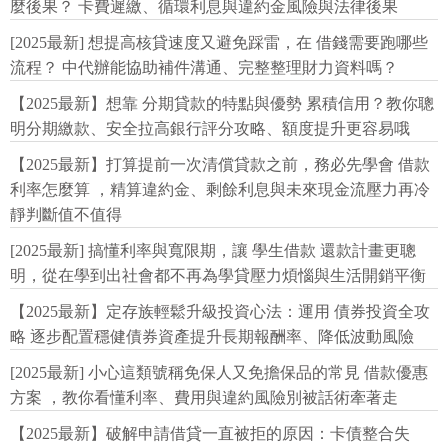
麼後果？ 卡費遲繳、循環利息與違約金風險與法律後果
[2025最新] 想提高核貸速度又避免踩雷，在 借錢需要跑哪些
流程？ 中代辦能協助補件溝通、完整整理財力資料嗎？
【2025最新】想靠 分期貸款的特點與優勢 累積信用？教你聰
明分期繳款、安全拉高銀行評分攻略、額度提升更容易哦
【2025最新】打算提前一次清償貸款之前，務必先學會 借款
利率怎麼算 ，精算違約金、剩餘利息與未來現金流壓力再冷
靜判斷值不值得
[2025最新] 搞懂利率與寬限期，讓 學生借款 還款計畫更聰
明，從在學到出社會都不再為學貸壓力煩惱與生活開銷平衡
【2025最新】定存族輕鬆升級投資心法：運用 債券投資全攻
略 逐步配置穩健債券資產提升長期報酬率、降低波動風險
[2025最新] 小心這類號稱免保人又免擔保品的常見 借款優惠
方案 ，教你看懂利率、費用與違約風險別被話術牽著走
【2025最新】破解申請借貸一直被拒的原因：卡債整合失