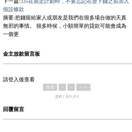
下一篇:
335在製定計劃時，不要忘記在放下錢之前加入
假設條款
摘要:把錢留給家人或朋友是我們在很多場合做的天真
無邪的事情。 很多時候，小額簡單的貸款可能會成為
一個更
金主放款留言板
請登入後查看
首頁
＞＞
<
>
資料 1 到 0 共 0
回覆留言