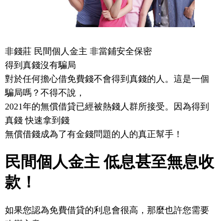
非錢莊 民間個人金主 非當鋪安全保密
得到真錢沒有騙局
對於任何擔心借免費錢不會得到真錢的人。這是一個
騙局嗎？不得不說，
2021年的無償借貸已經被熱錢人群所接受。因為得到
真錢 快速拿到錢
無償借錢成為了有金錢問題的人的真正幫手！
民間個人金主 低息甚至無息收
款！
如果您認為免費借貸的利息會很高，那麼也許您需要