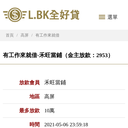
選單
首頁
高屏
有工作來就借
有工作來就借-禾旺當鋪（金主放款：2953）
禾旺當鋪
放款會員
地區
高屏
最多放款
10萬
時間
2021-05-06 23:59:18