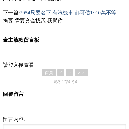
下一篇:
2954只要名下 有汽機車 都可借1~10萬不等
摘要:需要資金找我 我幫你
金主放款留言板
請登入後查看
首頁
＞＞
<
>
資料 1 到 0 共 0
回覆留言
留言內容: