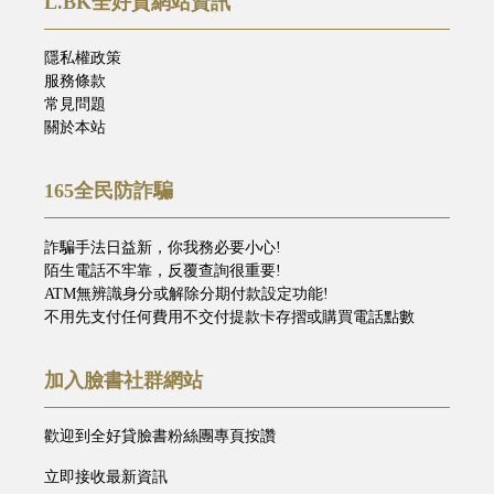
L.BK全好貸網站資訊
隱私權政策
服務條款
常見問題
關於本站
165全民防詐騙
詐騙手法日益新，你我務必要小心!
陌生電話不牢靠，反覆查詢很重要!
ATM無辨識身分或解除分期付款設定功能!
不用先支付任何費用不交付提款卡存摺或購買電話點數
加入臉書社群網站
歡迎到全好貸臉書粉絲團專頁按讚
立即接收最新資訊