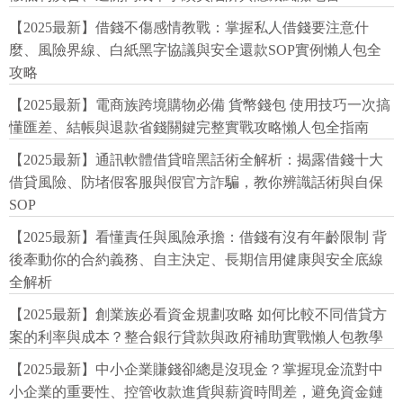
【2025最新】借錢不傷感情教戰：掌握私人借錢要注意什
麼、風險界線、白紙黑字協議與安全還款SOP實例懶人包全
攻略
【2025最新】電商族跨境購物必備 貨幣錢包 使用技巧一次搞
懂匯差、結帳與退款省錢關鍵完整實戰攻略懶人包全指南
【2025最新】通訊軟體借貸暗黑話術全解析：揭露借錢十大
借貸風險、防堵假客服與假官方詐騙，教你辨識話術與自保
SOP
【2025最新】看懂責任與風險承擔：借錢有沒有年齡限制 背
後牽動你的合約義務、自主決定、長期信用健康與安全底線
全解析
【2025最新】創業族必看資金規劃攻略 如何比較不同借貸方
案的利率與成本？整合銀行貸款與政府補助實戰懶人包教學
【2025最新】中小企業賺錢卻總是沒現金？掌握現金流對中
小企業的重要性、控管收款進貨與薪資時間差，避免資金鏈