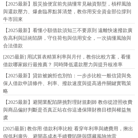
【2025最新】股災撿便宜前先搞懂常見融資類型，槓桿風險
與還款壓力、爆倉臨界點算清楚，教你用安全資金部位撐到
牛市回來
【2025最新】看懂小額借款須知三不要原則 遠離快速撥款廣
告高利與話術陷阱，守住荷包與信用安全，一次搞懂風險與
合法借款
[2025最新] 用試算表精算利率與月付，教你比較方案，看懂
借款哪家銀行最推薦？ 同時降低還款壓力與提升核准率
【2025最新】貸款被婉拒也別怕：一步步比較一般信貸與免
保人借款申請條件、利率、撥款速度與提高過件關鍵實戰策
略
【2025最新】避開業配陷阱挑對理財規劃師 教你從證照收費
與商品偏好判斷是否真正站在你這邊保障財務目標與權益無
虞
[2025最新] 教你用 借款利率比較 看穿年利率與總費用，揪出
假低利廣告、避開高成本手續費陷阱與隱藏風險地雷