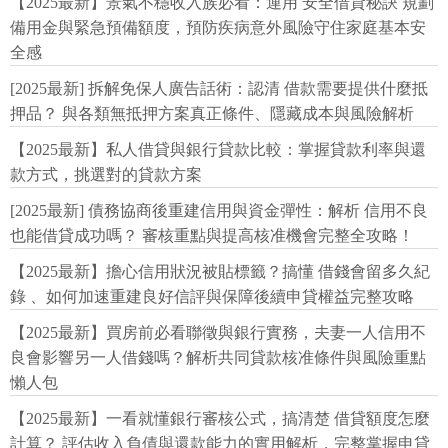
【2025最新】景氣不穩收入族必看：運用 安全借貸秘訣 規劃
備用金與緊急預備額度，預防疾病意外風險守住家庭基本安
全感
[2025最新] 拆解免保人廣告話術：認清 借款需要提供什麼抵
押品？ 與各類無抵押方案真正條件、隱藏成本與風險解析
【2025最新】私人借貸與銀行貸款比較：掌握貸款利率與還
款方式，挑選對的貸款方案
[2025最新] 債務協商後重建信用與資金彈性：解析 信用不良
也能借貸成功嗎？ 審核重點與提高核准機會完整全攻略！
【2025最新】擔心信用狀況被貼標籤？搞懂 借錢會留多久紀
錄 、如何加速重建良好信評與保障後續申貸權益完整攻略
【2025最新】買房前必看聯徵與銀行實務，夫妻一人信用不
良會影響另一人借錢嗎？解析共同貸款核准條件與風險重點
懶人包
【2025最新】一看就懂銀行審核公式，搞清楚 借貸額度怎麼
計算？ 評估收入負債與還款能力的實用解析，完整掌握申貸