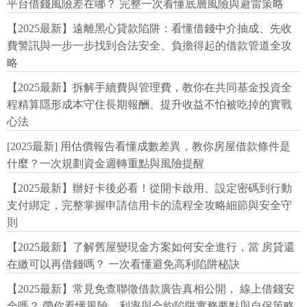
平台借錢風險差在哪？ 完整一次看懂底層風險與避雷策略
【2025最新】遠離黑心貸款陷阱：看懂借錢中介抽成、先收
費警訊與一步一步找到合法安全、負擔得起的借款管道全攻
略
【2025最新】拆解手續費與管理費，教你在共同基金投資全
程精算隱形成本守住長期報酬、提升收益不怕被吃掉的實戰
心法
[2025最新] 用估價報告看懂成數差異，教你房屋借款條件是
什麼？一次規劃資金週轉重點與風險提醒
【2025最新】辦好卡後必看！從開卡啟用、設定密碼到行動
支付綁定，完整掌握申請信用卡的流程全攻略細節與安全守
則
【2025最新】了解舊屋變現金方案如何安全進行，當 房貸還
在繳可以再借錢嗎？ 一次看懂避免高利陷阱秘訣
【2025最新】常見免查聯徵借款廣告真相公開， 線上借錢安
全嗎？ 帶你看懂風險、利率與合約陷阱實務要點與自保策略