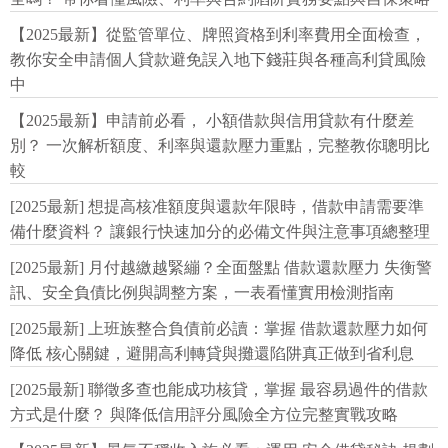
【2025最新】從監管單位、牌照資格到利率費用全面檢查，
教你安全申請個人貸款避免誤入地下錢莊與各種高利貸風險
中
【2025最新】申請前必看， 小額借款與信用貸款有什麼差
別？ 一次解析額度、利率與還款壓力重點，完整教你聰明比
較
[2025最新] 想提高核准額度與還款年限時，借款申請需要準
備什麼資料？ 讓銀行快速加分的必備文件與注意事項總整理
[2025最新] 月付越繳越緊繃？全面盤點 借款還款壓力 失衡警
訊、安全負債比例與調整方案，一表看懂實用檢測指南
[2025最新] 上班族整合負債前必讀：掌握 借款還款壓力如何
降低 核心關鍵，避開高利轉貸與攤還陷阱真正做到省利息
[2025最新] 聯徵多查也能成功核貸，掌握 最容易過件的借款
方式是什麼？ 與降低信用評分風險全方位完整實戰攻略