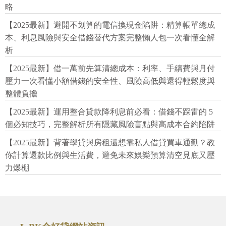
略
【2025最新】避開不划算的電信換現金陷阱：精算帳單總成
本、利息風險與安全借錢替代方案完整懶人包一次看懂全解
析
【2025最新】借一萬前先算清總成本：利率、手續費與月付
壓力一次看懂小額借錢的安全性、風險高低與還得輕鬆度與
整體負擔
【2025最新】運用整合貸款降利息前必看：借錢不踩雷的 5
個必知技巧，完整解析所有隱藏風險盲點與高成本合約陷阱
【2025最新】背著學貸與房租還想靠私人借貸買車通勤？教
你計算還款比例與生活費，避免未來娛樂預算清空見底又壓
力爆棚