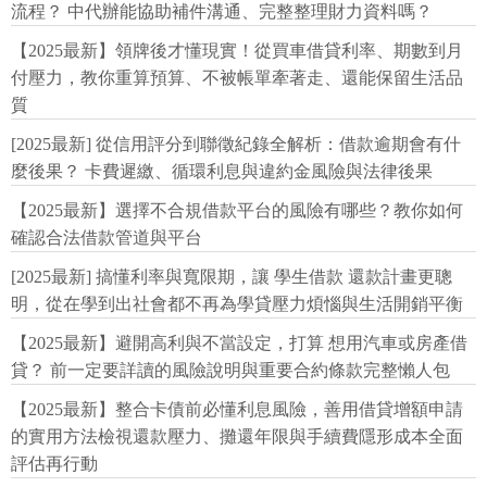
流程？ 中代辦能協助補件溝通、完整整理財力資料嗎？
【2025最新】領牌後才懂現實！從買車借貸利率、期數到月
付壓力，教你重算預算、不被帳單牽著走、還能保留生活品
質
[2025最新] 從信用評分到聯徵紀錄全解析：借款逾期會有什
麼後果？ 卡費遲繳、循環利息與違約金風險與法律後果
【2025最新】選擇不合規借款平台的風險有哪些？教你如何
確認合法借款管道與平台
[2025最新] 搞懂利率與寬限期，讓 學生借款 還款計畫更聰
明，從在學到出社會都不再為學貸壓力煩惱與生活開銷平衡
【2025最新】避開高利與不當設定，打算 想用汽車或房產借
貸？ 前一定要詳讀的風險說明與重要合約條款完整懶人包
【2025最新】整合卡債前必懂利息風險，善用借貸增額申請
的實用方法檢視還款壓力、攤還年限與手續費隱形成本全面
評估再行動