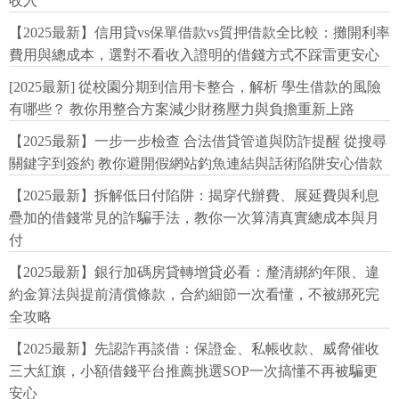
收入
【2025最新】信用貸vs保單借款vs質押借款全比較：攤開利率
費用與總成本，選對不看收入證明的借錢方式不踩雷更安心
[2025最新] 從校園分期到信用卡整合，解析 學生借款的風險
有哪些？ 教你用整合方案減少財務壓力與負擔重新上路
【2025最新】一步一步檢查 合法借貸管道與防詐提醒 從搜尋
關鍵字到簽約 教你避開假網站釣魚連結與話術陷阱安心借款
【2025最新】拆解低日付陷阱：揭穿代辦費、展延費與利息
疊加的借錢常見的詐騙手法，教你一次算清真實總成本與月
付
【2025最新】銀行加碼房貸轉增貸必看：釐清綁約年限、違
約金算法與提前清償條款，合約細節一次看懂，不被綁死完
全攻略
【2025最新】先認詐再談借：保證金、私帳收款、威脅催收
三大紅旗，小額借錢平台推薦挑選SOP一次搞懂不再被騙更
安心