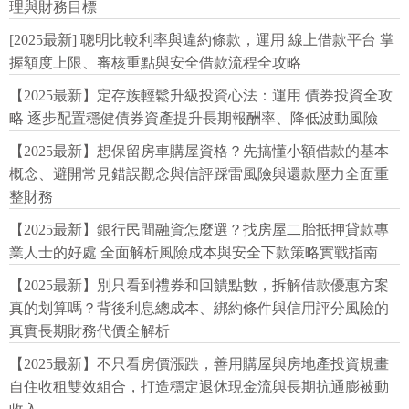
理與財務目標
[2025最新] 聰明比較利率與違約條款，運用 線上借款平台 掌
握額度上限、審核重點與安全借款流程全攻略
【2025最新】定存族輕鬆升級投資心法：運用 債券投資全攻
略 逐步配置穩健債券資產提升長期報酬率、降低波動風險
【2025最新】想保留房車購屋資格？先搞懂小額借款的基本
概念、避開常見錯誤觀念與信評踩雷風險與還款壓力全面重
整財務
【2025最新】銀行民間融資怎麼選？找房屋二胎抵押貸款專
業人士的好處 全面解析風險成本與安全下款策略實戰指南
【2025最新】別只看到禮券和回饋點數，拆解借款優惠方案
真的划算嗎？背後利息總成本、綁約條件與信用評分風險的
真實長期財務代價全解析
【2025最新】不只看房價漲跌，善用購屋與房地產投資規畫
自住收租雙效組合，打造穩定退休現金流與長期抗通膨被動