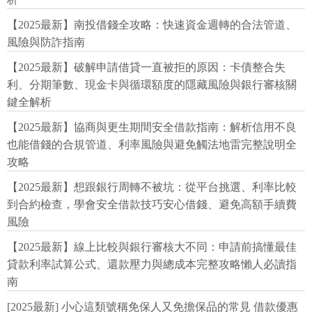
【2025最新】南投借錢全攻略：快速資金週轉的合法管道、
風險與防詐指南
【2025最新】破解申請借貸一直被拒的原因：卡債整合失
利、分期筆數、現金卡與循環額度的隱藏風險與銀行審核關
鍵全解析
【2025最新】協商與更生期間安全借款指南：解析信用不良
也能借錢的合規管道、利率風險與避免觸法地雷完整說明全
攻略
【2025最新】想跟銀行周轉不被坑：從平台挑選、利率比較
到合約檢查，學會安全借款技巧安心借錢、避免高額手續費
風險
【2025最新】線上比較與銀行審核大不同：申請前搞懂最佳
貸款利率試算公式、還款壓力與總成本完整攻略懶人必讀指
南
[2025最新] 小心這類號稱免保人又免擔保品的常見 借款優惠