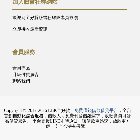
加入臉書社群網站
歡迎到全好貸臉書粉絲團專頁按讚
立即接收最新資訊
會員服務
會員專區
升級付費廣告
聯絡我們
Copyright © 2017-2026 LBK全好貸｜
免費借錢借款借貸平台
，全台
首創自動化媒合服務，借款人可免費刊登借錢需求，放款會員可發
布借貸廣告。 平台支援LINE即時通知，讓借款更迅速，放款更方
便，安全合法有保障。