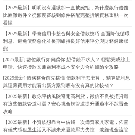
【2025最新】明明沒有遲繳卻一直被婉拒，為什麼銀行借錢
比較難過件？從額度審核到條件搭配完整拆解實務重點一次
看懂
【2025最新】學會信用卡整合與安全借款技巧 全面降低循環
利息、避免債務惡化並長期維持良好信用評分與財務健康狀
態
[2025最新] 數位銀行如何讓你 想借錢不求人？ 輕鬆完成線上
申請、快速撥款又兼顧利率成本安全與合約風險全攻略
[2025最新] 債務整合前先搞懂 借款利率怎麼算 ，精算總利息
與隱藏費用才能看出新方案到底有沒有真的比較省？
【2025最新】教你評估風險避開高利貸，徵信不良被拒貸還
有這些借款管道可選？安心挑合規管道提升通過率不踩雷全
攻略
【2025最新】小資族想靠台中借錢一次備齊家具家電，佈置
有儀式感租屋生活又不讓未來還款壓力失控，兼顧現金流管