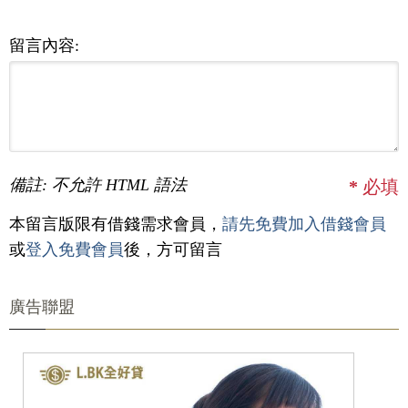
留言內容:
備註: 不允許 HTML 語法
*
必填
本留言版限有借錢需求會員，
請先免費加入借錢會員
或
登入免費會員
後，方可留言
廣告聯盟