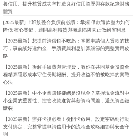
養信用、提升核貸成功率打造良好信用資歷與存款紀錄財務
體質
[2025最新] 上班族整合負債前必讀：掌握 借款還款壓力如何
降低 核心關鍵，避開高利轉貸與攤還陷阱真正做到省利息
【2025最新】想提前清償也不吃虧：掌握申請個人貸款的技
巧，事前談好違約金、手續費與利息計算細節的完整實用攻
略
【2025最新】拆解手續費與管理費，教你在共同基金投資全
程精算隱形成本守住長期報酬、提升收益不怕被吃掉的實戰
心法
【2025最新】中小企業賺錢卻總是沒現金？掌握現金流對中
小企業的重要性、控管收款進貨與薪資時間差，避免資金鏈
斷裂
【2025最新】辦好卡後必看！從開卡啟用、設定密碼到行動
支付綁定，完整掌握申請信用卡的流程全攻略細節與安全守
則