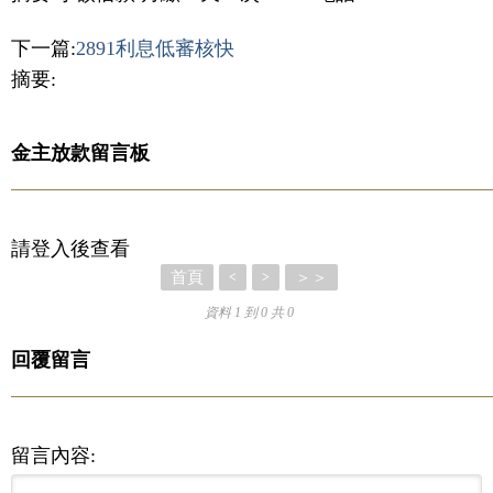
下一篇:
2891利息低審核快
摘要:
金主放款留言板
請登入後查看
首頁
＞＞
<
>
資料 1 到 0 共 0
回覆留言
留言內容: