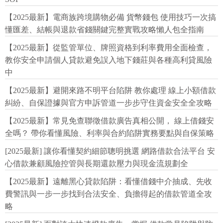
【2025最新】電商族跨境購物必備 貨幣錢包 使用技巧一次搞
懂匯差、結帳與退款省錢關鍵完整實戰攻略懶人包全指南
【2025最新】從監管單位、牌照資格到利率費用全面檢查，
教你安全申請個人貸款避免誤入地下錢莊與各種高利貸風險
中
【2025最新】避開來路不明平台陷阱 教你處理 線上小額借款
糾紛、自保證據與官方申訴管道一步步守住資金安全全攻略
【2025最新】常見免查聯徵借款廣告真相公開， 線上借錢安
全嗎？ 帶你看懂風險、利率與合約陷阱實務要點與自保策略
[2025最新] 讓你看懂契約細節聰明挑選 網路借款合法平台 安
心借款兼顧風險控管與長期還款壓力與現金流規劃全
【2025最新】遠離黑心貸款陷阱：看懂借錢中介抽成、先收
費警訊與一步一步找到合法安全、負擔得起的借款管道全攻
略