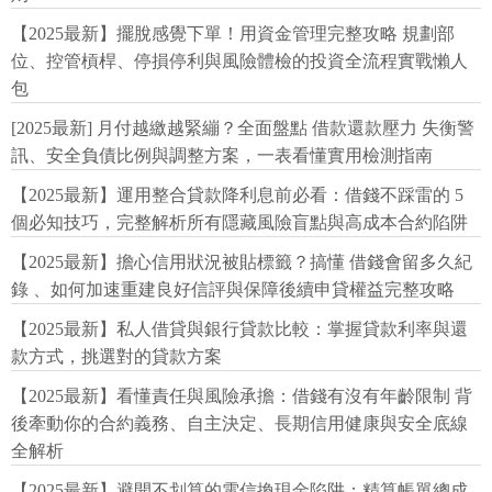
【2025最新】擺脫感覺下單！用資金管理完整攻略 規劃部
位、控管槓桿、停損停利與風險體檢的投資全流程實戰懶人
包
[2025最新] 月付越繳越緊繃？全面盤點 借款還款壓力 失衡警
訊、安全負債比例與調整方案，一表看懂實用檢測指南
【2025最新】運用整合貸款降利息前必看：借錢不踩雷的 5
個必知技巧，完整解析所有隱藏風險盲點與高成本合約陷阱
【2025最新】擔心信用狀況被貼標籤？搞懂 借錢會留多久紀
錄 、如何加速重建良好信評與保障後續申貸權益完整攻略
【2025最新】私人借貸與銀行貸款比較：掌握貸款利率與還
款方式，挑選對的貸款方案
【2025最新】看懂責任與風險承擔：借錢有沒有年齡限制 背
後牽動你的合約義務、自主決定、長期信用健康與安全底線
全解析
【2025最新】避開不划算的電信換現金陷阱：精算帳單總成