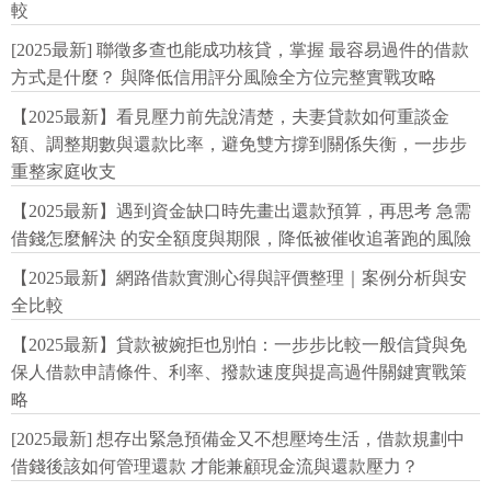
較
[2025最新] 聯徵多查也能成功核貸，掌握 最容易過件的借款
方式是什麼？ 與降低信用評分風險全方位完整實戰攻略
【2025最新】看見壓力前先說清楚，夫妻貸款如何重談金
額、調整期數與還款比率，避免雙方撐到關係失衡，一步步
重整家庭收支
【2025最新】遇到資金缺口時先畫出還款預算，再思考 急需
借錢怎麼解決 的安全額度與期限，降低被催收追著跑的風險
【2025最新】網路借款實測心得與評價整理｜案例分析與安
全比較
【2025最新】貸款被婉拒也別怕：一步步比較一般信貸與免
保人借款申請條件、利率、撥款速度與提高過件關鍵實戰策
略
[2025最新] 想存出緊急預備金又不想壓垮生活，借款規劃中
借錢後該如何管理還款 才能兼顧現金流與還款壓力？