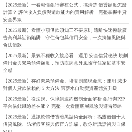
【2025最新】一看就懂銀行審核公式，搞清楚 借貸額度怎麼
計算？ 評估收入負債與還款能力的實用解析，完整掌握申貸
安全界線
【2025最新】看懂小額借款須知三不要原則 遠離快速撥款廣
告高利與話術陷阱，守住荷包與信用安全，一次搞懂風險與
合法借款
【2025最新】景氣不穩收入族必看：運用 安全借貸秘訣 規劃
備用金與緊急預備額度，預防疾病意外風險守住家庭基本安
全感
【2025最新】存好緊急預備金、培養副業現金流：運用 減少
對個人貸款依賴的 5 大方法 讓薪水自動變資產體質升級
【2025最新】從法規、保障到違約機制全面解析 銀行與P2P
平台借錢風險差在哪？ 完整一次看懂底層風險與避雷策略
【2025最新】通訊軟體借貸暗黑話術全解析：揭露借錢十大
借貸風險、防堵假客服與假官方詐騙，教你辨識話術與自保
SOP