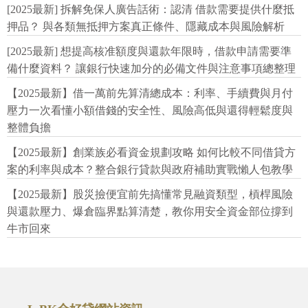
[2025最新] 拆解免保人廣告話術：認清 借款需要提供什麼抵
押品？ 與各類無抵押方案真正條件、隱藏成本與風險解析
[2025最新] 想提高核准額度與還款年限時，借款申請需要準
備什麼資料？ 讓銀行快速加分的必備文件與注意事項總整理
【2025最新】借一萬前先算清總成本：利率、手續費與月付
壓力一次看懂小額借錢的安全性、風險高低與還得輕鬆度與
整體負擔
【2025最新】創業族必看資金規劃攻略 如何比較不同借貸方
案的利率與成本？整合銀行貸款與政府補助實戰懶人包教學
【2025最新】股災撿便宜前先搞懂常見融資類型，槓桿風險
與還款壓力、爆倉臨界點算清楚，教你用安全資金部位撐到
牛市回來