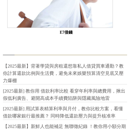
E7借錢
【2025最新】背著學貸與房租還想靠私人借貸買車通勤？教
你計算還款比例與生活費，避免未來娛樂預算清空見底又壓
力爆棚
[2025最新] 教你用 借款利率比較 看穿年利率與總費用，揪出
假低利廣告、避開高成本手續費陷阱與隱藏風險地雷
[2025最新] 用試算表精算利率與月付，教你比較方案，看懂
借款哪家銀行最推薦？ 同時降低還款壓力與提升核准率
【2025最新】新鮮人也能補足 無聯徵紀錄 ！教你用小額分期