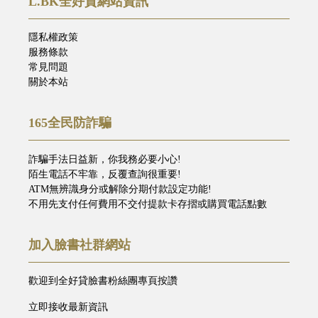
L.BK全好貸網站資訊
隱私權政策
服務條款
常見問題
關於本站
165全民防詐騙
詐騙手法日益新，你我務必要小心!
陌生電話不牢靠，反覆查詢很重要!
ATM無辨識身分或解除分期付款設定功能!
不用先支付任何費用不交付提款卡存摺或購買電話點數
加入臉書社群網站
歡迎到全好貸臉書粉絲團專頁按讚
立即接收最新資訊