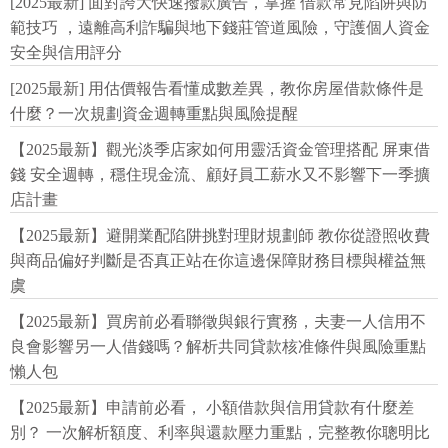
[2025最新] 面對誇大快速撥款廣告，掌握 借款常見陷阱與防
範技巧 ，遠離高利詐騙與地下錢莊管道風險，守護個人資金
安全與信用評分
[2025最新] 用估價報告看懂成數差異，教你房屋借款條件是
什麼？一次規劃資金週轉重點與風險提醒
【2025最新】觀光淡季店家如何用靈活資金管理搭配 屏東借
錢 安全週轉，穩住現金流、顧好員工薪水又不影響下一季擴
店計畫
【2025最新】避開業配陷阱挑對理財規劃師 教你從證照收費
與商品偏好判斷是否真正站在你這邊保障財務目標與權益無
虞
【2025最新】買房前必看聯徵與銀行實務，夫妻一人信用不
良會影響另一人借錢嗎？解析共同貸款核准條件與風險重點
懶人包
【2025最新】申請前必看， 小額借款與信用貸款有什麼差
別？ 一次解析額度、利率與還款壓力重點，完整教你聰明比