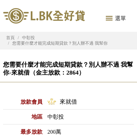
選單
首頁
中彰投
您需要什麼才能完成短期貸款？別人辦不過 我幫你
您需要什麼才能完成短期貸款？別人辦不過 我幫
你-來就借（金主放款：2864）
來就借
放款會員
地區
中彰投
最多放款
200萬