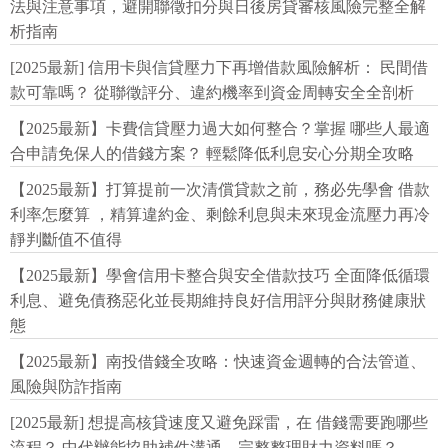
法與注意事項，避開聯徵扣分與日後房貸審核風險完整全解
析指南
[2025最新] 信用卡與信貸壓力下再增借款風險解析： 民間借
款可靠嗎？ 從聯徵評分、違約機率到資金周轉安全全剖析
【2025最新】卡費信貸壓力過大如何整合？掌握 哪些人最適
合申請免保人的借錢方案？ 輕鬆降低利息安心分期全攻略
【2025最新】打算提前一次清償貸款之前，務必先學會 借款
利率怎麼算 ，精算違約金、剩餘利息與未來現金流壓力再冷
靜判斷值不值得
【2025最新】學會信用卡整合與安全借款技巧 全面降低循環
利息、避免債務惡化並長期維持良好信用評分與財務健康狀
態
【2025最新】南投借錢全攻略：快速資金週轉的合法管道、
風險與防詐指南
[2025最新] 想提高核貸速度又避免踩雷，在 借錢需要跑哪些
流程？ 中代辦能協助補件溝通、完整整理財力資料嗎？