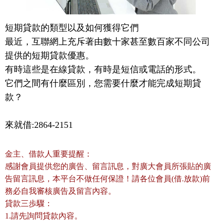
短期貸款的類型以及如何獲得它們

最近，互聯網上充斥著由數十家甚至數百家不同公司
提供的短期貸款優惠。

有時這些是在線貸款，有時是短信或電話的形式。

它們之間有什麼區別，您需要什麼才能完成短期貸
款？
來就借:2864-2151
金主、借款人重要提醒：
感謝會員提供您的廣告、留言訊息，對廣大會員所張貼的廣
告留言訊息，本平台不做任何保證！請各位會員(借.放款)前
務必自我審核廣告及留言內容。
貸款三歩驟：
1.請先詢問貸款內容。