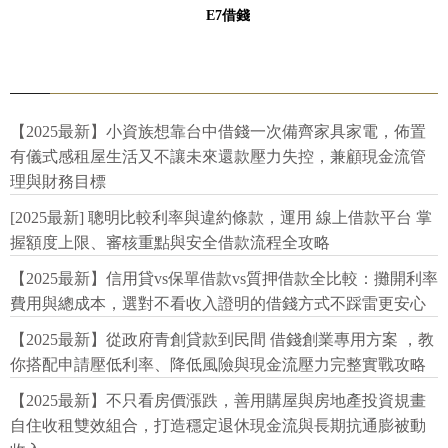
E7借錢
【2025最新】小資族想靠台中借錢一次備齊家具家電，佈置
有儀式感租屋生活又不讓未來還款壓力失控，兼顧現金流管
理與財務目標
[2025最新] 聰明比較利率與違約條款，運用 線上借款平台 掌
握額度上限、審核重點與安全借款流程全攻略
【2025最新】信用貸vs保單借款vs質押借款全比較：攤開利率
費用與總成本，選對不看收入證明的借錢方式不踩雷更安心
【2025最新】從政府青創貸款到民間 借錢創業專用方案 ，教
你搭配申請壓低利率、降低風險與現金流壓力完整實戰攻略
【2025最新】不只看房價漲跌，善用購屋與房地產投資規畫
自住收租雙效組合，打造穩定退休現金流與長期抗通膨被動