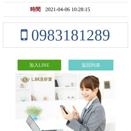
時間
2021-04-06 10:28:15
0983181289
加入LINE
返回列表