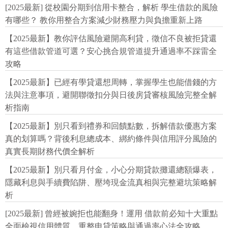
[2025最新] 從校園分期到信用卡整合，解析 學生借款的風險
有哪些？ 教你用整合方案減少財務壓力與負擔重新上路
【2025最新】教你評估風險避開高利貸，徵信不良被拒貸還
有這些借款管道可選？安心挑合規管道提升通過率不踩雷全
攻略
【2025最新】已經有學貸還想周轉，掌握學生也能借錢的方
法與注意事項，避開聯徵扣分與日後房貸審核風險完整全解
析指南
【2025最新】別只看到禮券和回饋點數，拆解借款優惠方案
真的划算嗎？背後利息總成本、綁約條件與信用評分風險的
真實長期財務代價全解析
【2025最新】別只看月付金，小心分期貸款攤還總額爆表，
隱藏利息與手續費陷阱、壓垮現金流真相與完整避坑策略解
析
[2025最新] 曾經被婉拒也能翻身！運用 借款前必知十大重點
全面檢視信用體質、重整申貸策略與通過率心法全攻略