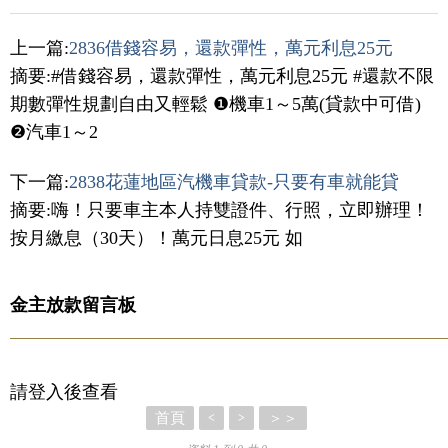
上一篇:
2836借錢容易，還款彈性，萬元利息25元
摘要:#借錢容易，還款彈性，萬元利息25元 #還款不限
期數彈性規劃自由又輕鬆 ❶機車1～5萬(貸款中可借)
❷汽車1～2
下一篇:
2838花蓮地區汽機車貸款-只要有車就能貸
摘要:嗨！只要車主本人持雙證件、行照，立即辦理！
按月繳息（30天）！萬元日息25元 如
金主放款留言板
請登入後查看
首頁
＞＞
<
>