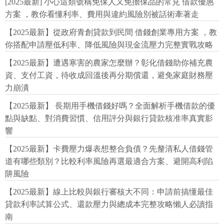
[2025最新] 小心這類號稱免保人又免擔保品的常見 借款優惠
方案 ，教你看懂利率、費用與違約風險別被話術牽著走
【2025最新】從政府青創貸款到民間 借錢創業專用方案 ，教
你搭配申請壓低利率、降低風險與現金流壓力完整實戰攻略
【2025最新】遭遇寒害的農家怎麼辦？彰化借錢助你補充農
資、支付工資，待收成回溫後再分期償還，避免家庭財務壓
力崩潰
【2025最新】 長期用手機借錢好嗎？全面解析手機借款的優
點與缺點、對消費習慣、信用評分與銀行貸款核准率真實影
響
【2025最新】卡費壓力爆表想整合負債？先釐清私人借錢管
道有哪些類別？比較利率風險再選最適合方案、避開高利陷
阱風險
【2025最新】線上比較與銀行審核大不同：申請前搞懂最佳
貸款利率試算公式、還款壓力與總成本完整攻略懶人必讀指
南