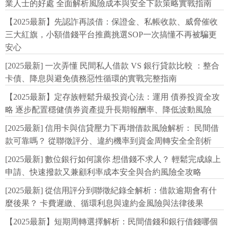
業人士的好處 全面解析風險成本與安全下款策略實戰指南
【2025最新】先認詐再談借：保證金、私帳收款、威脅催收
三大紅旗，小額借錢平台推薦挑選SOP一次搞懂不再被騙更
安心
[2025最新] 一次弄懂 民間私人借款 VS 銀行貸款比較 ：整合
卡債、降息與避免債務惡性循環的實戰完整指南
【2025最新】定存族輕鬆升級投資心法：運用 債券投資全攻
略 逐步配置穩健債券資產提升長期報酬率、降低波動風險
[2025最新] 信用卡與信貸壓力下再增借款風險解析： 民間借
款可靠嗎？ 從聯徵評分、違約機率到資金周轉安全全剖析
[2025最新] 數位銀行如何讓你 想借錢不求人？ 輕鬆完成線上
申請、快速撥款又兼顧利率成本安全與合約風險全攻略
[2025最新] 從信用評分到聯徵紀錄全解析：借款逾期會有什
麼後果？ 卡費遲繳、循環利息與違約金風險與法律後果
【2025最新】短期周轉選擇解析：民間借錢和銀行借錢哪個