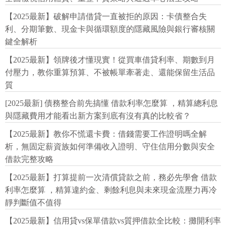
【2025最新】破解申請借貸一直被拒的原因：卡債整合失
利、分期筆數、現金卡與循環額度的隱藏風險與銀行審核關
鍵全解析
【2025最新】領牌後才懂現實！從買車借貸利率、期數到月
付壓力，教你重算預算、不被帳單牽著走、還能保留生活品
質
[2025最新] 債務整合前先搞懂 借款利率怎麼算 ，精算總利息
與隱藏費用才能看出新方案到底有沒有真的比較省？
【2025最新】教你不慌還卡費：借錢需要工作證明嗎全解
析，無固定薪資族如何準備收入證明、守住信用分數與安全
借款完整攻略
【2025最新】打算提前一次清償貸款之前，務必先學會 借款
利率怎麼算 ，精算違約金、剩餘利息與未來現金流壓力再冷
靜判斷值不值得
【2025最新】信用貸vs保單借款vs質押借款全比較：攤開利率