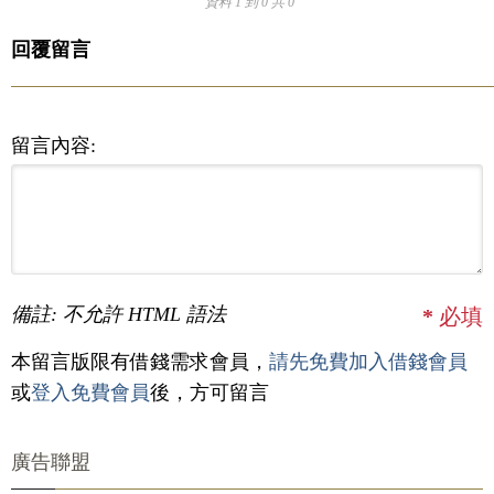
資料 1 到 0 共 0
回覆留言
留言內容:
備註: 不允許 HTML 語法
*
必填
本留言版限有借錢需求會員，
請先免費加入借錢會員
或
登入免費會員
後，方可留言
廣告聯盟