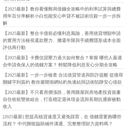
【2025最新】教你看懂郵局借錢全攻略中的利率試算與總費
用年百分率解析小白也能安心申貸不被話術坑殺一步一步拆
解
【2025最新】整合卡債前必懂利息風險，善用借貸增額申請
的實用方法檢視還款壓力、攤還年限與手續費隱形成本全面
評估再行動
【2025最新】卡費信貸壓力過大如何整合？掌握 哪些人最適
合申請免保人的借錢方案？ 輕鬆降低利息安心分期全攻略
【2025最新】一步一步檢查 合法借貸管道與防詐提醒 從搜尋
關鍵字到簽約 教你避開假網站釣魚連結與話術陷阱安心借款
【2025最新】不只看房價漲跌，善用購屋與房地產投資規畫
自住收租雙效組合，打造穩定退休現金流與長期抗通膨被動
收入
[2025最新] 想提高核貸速度又避免踩雷，在 借錢需要跑哪些
流程？ 中代辦能協助補件溝通、完整整理財力資料嗎？