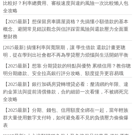
比較好？利率總費用、審核速度與違約風險一次比較懶人包
全攻略
【2025最新】想保留房車購屋資格？先搞懂小額借款的基本
概念、避開常見錯誤觀念與信評踩雷風險與還款壓力全面重
整財務
[2025最新] 搞懂利率與寬限期，讓 學生借款 還款計畫更聰
明，從在學到出社會都不再為學貸壓力煩惱與生活開銷平衡
【2025最新】想靠 分期貸款的特點與優勢 累積信用？教你聰
明分期繳款、安全拉高銀行評分攻略、額度提升更容易哦
【2025最新】銀行加碼房貸轉增貸必看：釐清綁約年限、違
約金算法與提前清償條款，合約細節一次看懂，不被綁死完
全攻略
【2025最新】分期、錢包、信用額度全綁在一起，當年輕族
群大量使用數字支付時，如何避免看不見的負債壓力偷偷爆
表