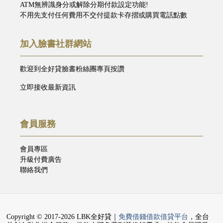
ATM無辨識身分或解除分期付款設定功能!
不用先支付任何費用不交付提款卡存摺或購買電話點數
加入臉書社群網站
歡迎到全好貸臉書粉絲團專頁按讚
立即接收最新資訊
會員服務
會員專區
升級付費廣告
聯絡我們
Copyright © 2017-2026 LBK全好貸｜
免費借錢借款借貸平台
，全台