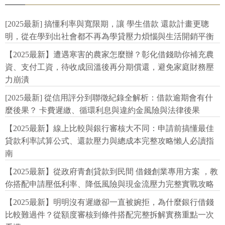
[2025最新] 搞懂利率與寬限期，讓 學生借款 還款計畫更聰
明，從在學到出社會都不再為學貸壓力煩惱與生活開銷平衡
【2025最新】遭遇寒害的農家怎麼辦？彰化借錢助你補充農
資、支付工資，待收成回溫後再分期償還，避免家庭財務壓
力崩潰
[2025最新] 從信用評分到聯徵紀錄全解析：借款逾期會有什
麼後果？ 卡費遲繳、循環利息與違約金風險與法律後果
【2025最新】線上比較與銀行審核大不同：申請前搞懂最佳
貸款利率試算公式、還款壓力與總成本完整攻略懶人必讀指
南
【2025最新】從政府青創貸款到民間 借錢創業專用方案 ，教
你搭配申請壓低利率、降低風險與現金流壓力完整實戰攻略
【2025最新】明明沒有遲繳卻一直被婉拒，為什麼銀行借錢
比較難過件？從額度審核到條件搭配完整拆解實務重點一次