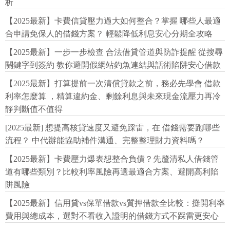
析
【2025最新】卡費信貸壓力過大如何整合？掌握 哪些人最適
合申請免保人的借錢方案？ 輕鬆降低利息安心分期全攻略
【2025最新】一步一步檢查 合法借貸管道與防詐提醒 從搜尋
關鍵字到簽約 教你避開假網站釣魚連結與話術陷阱安心借款
【2025最新】打算提前一次清償貸款之前，務必先學會 借款
利率怎麼算 ，精算違約金、剩餘利息與未來現金流壓力再冷
靜判斷值不值得
[2025最新] 想提高核貸速度又避免踩雷，在 借錢需要跑哪些
流程？ 中代辦能協助補件溝通、完整整理財力資料嗎？
【2025最新】卡費壓力爆表想整合負債？先釐清私人借錢管
道有哪些類別？比較利率風險再選最適合方案、避開高利陷
阱風險
【2025最新】信用貸vs保單借款vs質押借款全比較：攤開利率
費用與總成本，選對不看收入證明的借錢方式不踩雷更安心