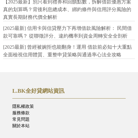
【2025最新】別只看到禮券和回饋點數，拆解借款優惠方案
真的划算嗎？背後利息總成本、綁約條件與信用評分風險的
真實長期財務代價全解析
[2025最新] 信用卡與信貸壓力下再增借款風險解析： 民間借
款可靠嗎？ 從聯徵評分、違約機率到資金周轉安全全剖析
[2025最新] 曾經被婉拒也能翻身！運用 借款前必知十大重點
全面檢視信用體質、重整申貸策略與通過率心法全攻略
L.BK全好貸網站資訊
隱私權政策
服務條款
常見問題
關於本站