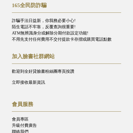
165全民防詐騙
詐騙手法日益新，你我務必要小心!
陌生電話不牢靠，反覆查詢很重要!
ATM無辨識身分或解除分期付款設定功能!
不用先支付任何費用不交付提款卡存摺或購買電話點數
加入臉書社群網站
歡迎到全好貸臉書粉絲團專頁按讚
立即接收最新資訊
會員服務
會員專區
升級付費廣告
聯絡我們