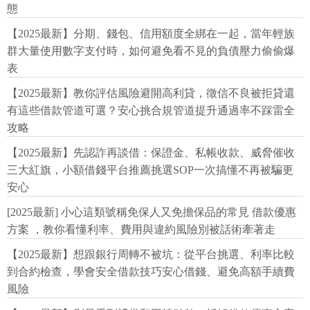
態
【2025最新】分期、錢包、信用額度全綁在一起，當年輕族
群大量使用數字支付時，如何避免看不見的負債壓力偷偷爆
表
【2025最新】教你評估風險避開高利貸，徵信不良被拒貸還
有這些借款管道可選？安心挑合規管道提升通過率不踩雷全
攻略
【2025最新】先認詐再談借：保證金、私帳收款、威脅催收
三大紅旗，小額借錢平台推薦挑選SOP一次搞懂不再被騙更
安心
[2025最新] 小心這類號稱免保人又免擔保品的常見 借款優惠
方案 ，教你看懂利率、費用與違約風險別被話術牽著走
【2025最新】想跟銀行周轉不被坑：從平台挑選、利率比較
到合約檢查，學會安全借款技巧安心借錢、避免高額手續費
風險