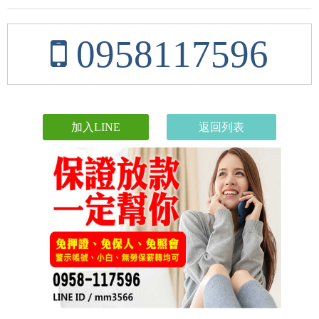
0958117596
加入LINE
返回列表