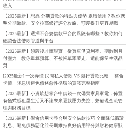
收入
【2025最新】想靠 分期貸款的特點與優勢 累積信用？教你聰
明分期繳款、安全拉高銀行評分攻略、額度提升更容易哦
【2025最新】選擇不合規借款平台的風險有哪些？教你如何
確認合法借款管道與平台
【2025最新】領牌後才懂現實！從買車借貸利率、期數到月
付壓力，教你重算預算、不被帳單牽著走、還能保留生活品
質
[2025最新] 一次弄懂 民間私人借款 VS 銀行貸款比較 ：整合
卡債、降息與避免債務惡性循環的實戰完整指南
【2025最新】小資族想靠台中借錢一次備齊家具家電，佈置
有儀式感租屋生活又不讓未來還款壓力失控，兼顧現金流管
理與財務目標
【2025最新】學會信用卡整合與安全借款技巧 全面降低循環
利息、避免債務惡化並長期維持良好信用評分與財務健康狀