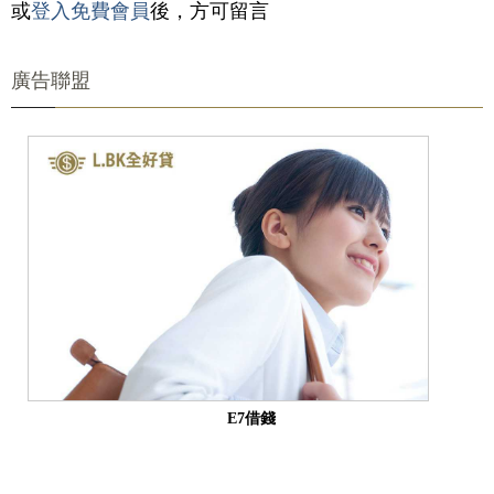
或
登入免費會員
後，方可留言
廣告聯盟
E7借錢