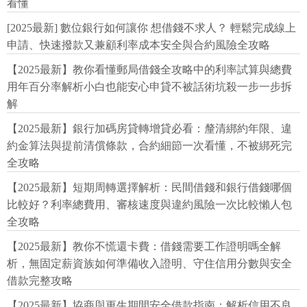
看懂
[2025最新] 數位銀行如何讓你 想借錢不求人？ 輕鬆完成線上
申請、快速撥款又兼顧利率成本安全與合約風險全攻略
【2025最新】教你看懂郵局借錢全攻略中的利率試算與總費
用年百分率解析小白也能安心申貸不被話術坑殺一步一步拆
解
【2025最新】銀行加碼房貸轉增貸必看：釐清綁約年限、違
約金算法與提前清償條款，合約細節一次看懂，不被綁死完
全攻略
【2025最新】短期周轉選擇解析：民間借錢和銀行借錢哪個
比較好？利率總費用、審核速度與違約風險一次比較懶人包
全攻略
【2025最新】教你不慌還卡費：借錢需要工作證明嗎全解
析，無固定薪資族如何準備收入證明、守住信用分數與安全
借款完整攻略
【2025最新】協商與更生期間安全借款指南：解析信用不良