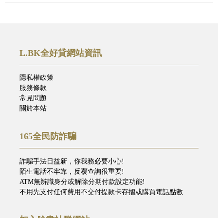
L.BK全好貸網站資訊
隱私權政策
服務條款
常見問題
關於本站
165全民防詐騙
詐騙手法日益新，你我務必要小心!
陌生電話不牢靠，反覆查詢很重要!
ATM無辨識身分或解除分期付款設定功能!
不用先支付任何費用不交付提款卡存摺或購買電話點數