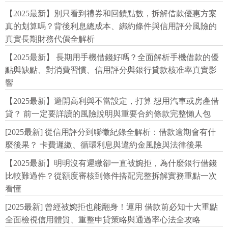
【2025最新】別只看到禮券和回饋點數，拆解借款優惠方案
真的划算嗎？背後利息總成本、綁約條件與信用評分風險的
真實長期財務代價全解析
【2025最新】 長期用手機借錢好嗎？全面解析手機借款的優
點與缺點、對消費習慣、信用評分與銀行貸款核准率真實影
響
【2025最新】避開高利與不當設定，打算 想用汽車或房產借
貸？ 前一定要詳讀的風險說明與重要合約條款完整懶人包
[2025最新] 從信用評分到聯徵紀錄全解析：借款逾期會有什
麼後果？ 卡費遲繳、循環利息與違約金風險與法律後果
【2025最新】明明沒有遲繳卻一直被婉拒，為什麼銀行借錢
比較難過件？從額度審核到條件搭配完整拆解實務重點一次
看懂
[2025最新] 曾經被婉拒也能翻身！運用 借款前必知十大重點
全面檢視信用體質、重整申貸策略與通過率心法全攻略