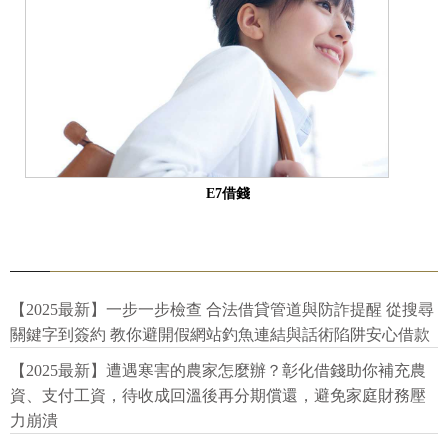
E7借錢
【2025最新】一步一步檢查 合法借貸管道與防詐提醒 從搜尋
關鍵字到簽約 教你避開假網站釣魚連結與話術陷阱安心借款
【2025最新】遭遇寒害的農家怎麼辦？彰化借錢助你補充農
資、支付工資，待收成回溫後再分期償還，避免家庭財務壓
力崩潰