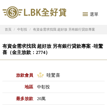
選單
首頁
中彰投
有資金需求找我 超好放 另有銀行貸款專案
有資金需求找我 超好放 另有銀行貸款專案 -哇驚
喜（金主放款：2774）
哇驚喜
放款會員
地區
中彰投
最多放款
20萬