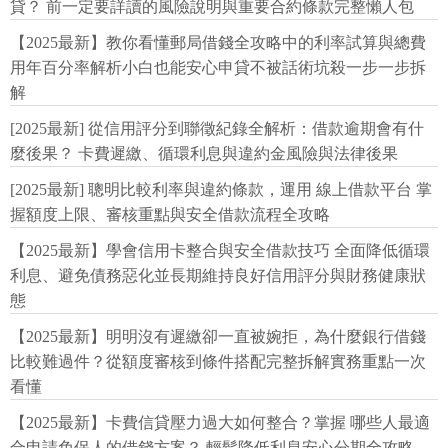
貸？ 前一定要詳讀的風險說明與重要合約條款完整懶人包
【2025最新】教你看懂郵局借錢全攻略中的利率試算與總費
用年百分率解析小白也能安心申貸不被話術坑殺一步一步拆
解
[2025最新] 從信用評分到聯徵紀錄全解析：借款逾期會有什
麼後果？ 卡費遲繳、循環利息與違約金風險與法律後果
[2025最新] 聰明比較利率與違約條款，運用 線上借款平台 掌
握額度上限、審核重點與安全借款流程全攻略
【2025最新】學會信用卡整合與安全借款技巧 全面降低循環
利息、避免債務惡化並長期維持良好信用評分與財務健康狀
態
【2025最新】明明沒有遲繳卻一直被婉拒，為什麼銀行借錢
比較難過件？從額度審核到條件搭配完整拆解實務重點一次
看懂
【2025最新】卡費信貸壓力過大如何整合？掌握 哪些人最適
合申請免保人的借錢方案？ 輕鬆降低利息安心分期全攻略