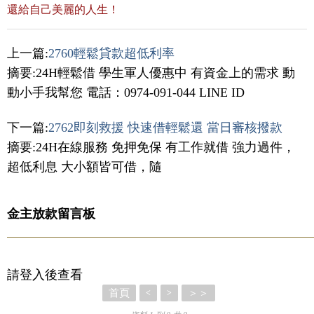
還給自己美麗的人生！
上一篇:
2760輕鬆貸款超低利率
摘要:24H輕鬆借 學生軍人優惠中 有資金上的需求 動
動小手我幫您 電話：0974-091-044 LINE ID
下一篇:
2762即刻救援 快速借輕鬆還 當日審核撥款
摘要:24H在線服務 免押免保 有工作就借 強力過件，
超低利息 大小額皆可借，隨
金主放款留言板
請登入後查看
首頁
＞＞
<
>