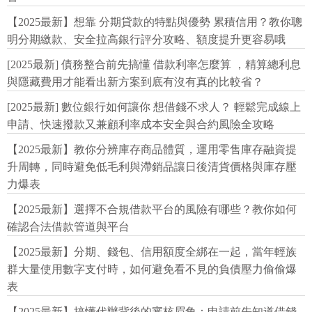
【2025最新】想靠 分期貸款的特點與優勢 累積信用？教你聰
明分期繳款、安全拉高銀行評分攻略、額度提升更容易哦
[2025最新] 債務整合前先搞懂 借款利率怎麼算 ，精算總利息
與隱藏費用才能看出新方案到底有沒有真的比較省？
[2025最新] 數位銀行如何讓你 想借錢不求人？ 輕鬆完成線上
申請、快速撥款又兼顧利率成本安全與合約風險全攻略
【2025最新】教你分辨庫存商品體質，運用零售庫存融資提
升周轉，同時避免低毛利與滯銷品讓日後清貨價格與庫存壓
力爆表
【2025最新】選擇不合規借款平台的風險有哪些？教你如何
確認合法借款管道與平台
【2025最新】分期、錢包、信用額度全綁在一起，當年輕族
群大量使用數字支付時，如何避免看不見的負債壓力偷偷爆
表
【2025最新】搞懂代辦背後的審核眉角：申請前先知道借錢