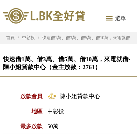
選單
首頁
中彰投
快速借1萬、借3萬、借5萬、借10萬，來電就借
快速借1萬、借3萬、借5萬、借10萬，來電就借-
陳小姐貸款中心（金主放款：2761）
陳小姐貸款中心
放款會員
地區
中彰投
最多放款
50萬