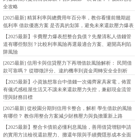
全攻略
[2025最新] 精算利率與總費用年百分率，教你看懂前幾期超
低利率 借款優惠方案 是否真的划算，避免未來還款壓力爆表
【2025最新】卡費壓力爆表想整合負債？先釐清私人借錢管
道有哪些類別？比較利率風險再選最適合方案、避開高利陷
阱風險
[2025最新] 信用卡與信貸壓力下再增借款風險解析： 民間借
款可靠嗎？ 從聯徵評分、違約機率到資金周轉安全全剖析
【2025最新】小資族想靠台中借錢一次備齊家具家電，佈置
有儀式感租屋生活又不讓未來還款壓力失控，兼顧現金流管
理與財務目標
[2025最新] 從校園分期到信用卡整合，解析 學生借款的風險
有哪些？ 教你用整合方案減少財務壓力與負擔重新上路
【2025最新】整合卡債前必懂利息風險，善用借貸增額申請
的實用方法檢視還款壓力、攤還年限與手續費隱形成本全面