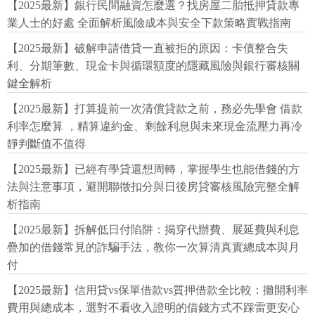
【2025最新】銀行民間融資怎麼選？找房屋二胎抵押貸款專
業人士的好處 全面解析風險成本與安全下款策略實戰指南
【2025最新】破解申請借貸一直被拒的原因：卡債整合失
利、分期筆數、現金卡與循環額度的隱藏風險與銀行審核關
鍵全解析
【2025最新】打算提前一次清償貸款之前，務必先學會 借款
利率怎麼算 ，精算違約金、剩餘利息與未來現金流壓力再冷
靜判斷值不值得
【2025最新】已經有學貸還想周轉，掌握學生也能借錢的方
法與注意事項，避開聯徵扣分與日後房貸審核風險完整全解
析指南
【2025最新】拆解低日付陷阱：揭穿代辦費、展延費與利息
疊加的借錢常見的詐騙手法，教你一次算清真實總成本與月
付
【2025最新】信用貸vs保單借款vs質押借款全比較：攤開利率
費用與總成本，選對不看收入證明的借錢方式不踩雷更安心