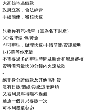
大高雄地區借款

政府立案，合法經營

手續簡便，審核快速

只要你有汽/機車（需為名下財產）

3C/名牌錶.包/黃金

即可辦理，辦理快速/手續簡便/資訊透明

1-15萬等你來借

不需要過多的辦理時間及照會和層層審核

資料備齊最快30分鐘內火速放款

-

絕非身分證借款及其他高利貸

沒有日繳/週繳/期繳這麼麻煩

又被利息壓得喘不過氣

通通一個月只要繳一次

可本利攤還👍👍
