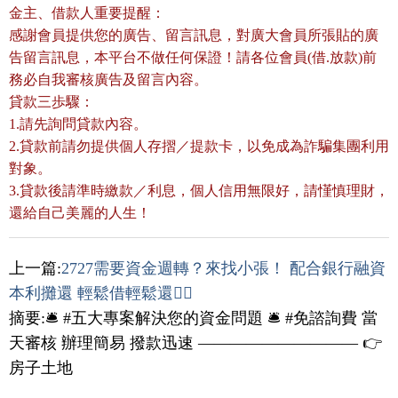
金主、借款人重要提醒：
感謝會員提供您的廣告、留言訊息，對廣大會員所張貼的廣
告留言訊息，本平台不做任何保證！請各位會員(借.放款)前
務必自我審核廣告及留言內容。
貸款三歩驟：
1.請先詢問貸款內容。
2.貸款前請勿提供個人存摺／提款卡，以免成為詐騙集團利用
對象。
3.貸款後請準時繳款／利息，個人信用無限好，請慬慎理財，
還給自己美麗的人生！
上一篇:
2727需要資金週轉？來找小張！ 配合銀行融資
本利攤還 輕鬆借輕鬆還👌🏻
摘要:🛎 #五大專案解決您的資金問題 🛎 #免諮詢費 當
天審核 辦理簡易 撥款迅速 —————————— 👉
房子土地