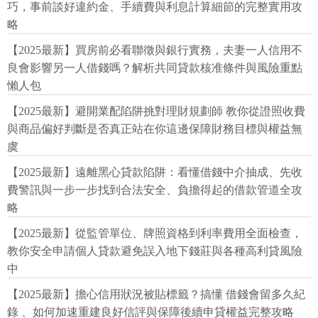
巧，事前談好違約金、手續費與利息計算細節的完整實用攻
略
【2025最新】買房前必看聯徵與銀行實務，夫妻一人信用不
良會影響另一人借錢嗎？解析共同貸款核准條件與風險重點
懶人包
【2025最新】避開業配陷阱挑對理財規劃師 教你從證照收費
與商品偏好判斷是否真正站在你這邊保障財務目標與權益無
虞
【2025最新】遠離黑心貸款陷阱：看懂借錢中介抽成、先收
費警訊與一步一步找到合法安全、負擔得起的借款管道全攻
略
【2025最新】從監管單位、牌照資格到利率費用全面檢查，
教你安全申請個人貸款避免誤入地下錢莊與各種高利貸風險
中
【2025最新】擔心信用狀況被貼標籤？搞懂 借錢會留多久紀
錄 、如何加速重建良好信評與保障後續申貸權益完整攻略