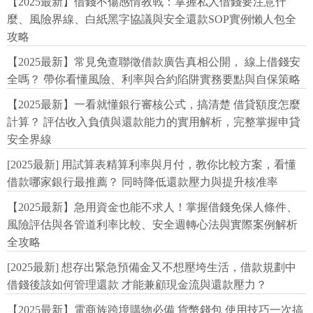
【2025最新】借錢不傷感情教戰：掌握私人借錢要注意什
麼、風險界線、白紙黑字協議與安全還款SOP實例懶人包全
攻略
【2025最新】常見免查聯徵借款廣告真相公開， 線上借錢安
全嗎？ 帶你看懂風險、利率與合約陷阱實務要點與自保策略
【2025最新】一看就懂銀行審核公式，搞清楚 借貸額度怎麼
計算？ 評估收入負債與還款能力的實用解析，完整掌握申貸
安全界線
[2025最新] 用試算表精算利率與月付，教你比較方案，看懂
借款哪家銀行最推薦？ 同時降低還款壓力與提升核准率
【2025最新】急用資金也能不求人！掌握借錢免保人條件、
風險評估與各管道利率比較、安全週轉心法與實際案例解析
全攻略
[2025最新] 想存出緊急預備金又不想壓垮生活，借款規劃中
借錢後該如何管理還款 才能兼顧現金流與還款壓力？
【2025最新】電商族跨境購物必備 貨幣錢包 使用技巧一次搞