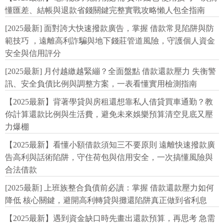
懂匯差、結帳與退款省錢關鍵完整實戰攻略懶人包全指南
[2025最新] 面對誇大快速撥款廣告，掌握 借款常見陷阱與防
範技巧 ，遠離高利詐騙與地下錢莊管道風險，守護個人資金
安全與信用評分
[2025最新] 月付越繳越緊繃？全面盤點 借款還款壓力 失衡警
訊、安全負債比例與調整方案，一表看懂實用檢測指南
【2025最新】背著學貸與房租還想靠私人借貸買車通勤？教
你計算還款比例與生活費，避免未來娛樂預算清空見底又壓
力爆棚
【2025最新】看懂小額借款須知三不要原則 遠離快速撥款廣
告高利與話術陷阱，守住荷包與信用安全，一次搞懂風險與
合法借款
[2025最新] 上班族整合負債前必讀：掌握 借款還款壓力如何
降低 核心關鍵，避開高利轉貸與攤還陷阱真正做到省利息
【2025最新】遇到資金缺口時先畫出還款預算，再思考 急需