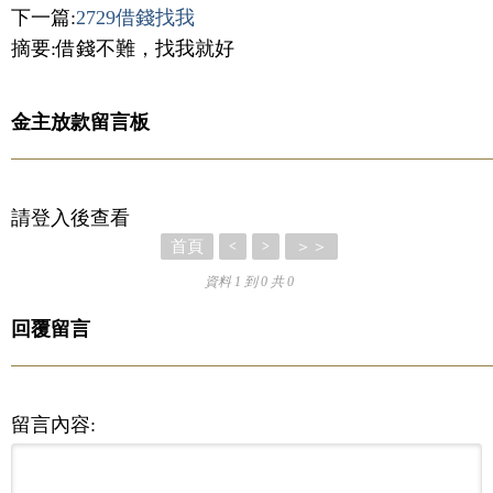
下一篇:
2729借錢找我
摘要:借錢不難，找我就好
金主放款留言板
請登入後查看
首頁
＞＞
<
>
資料 1 到 0 共 0
回覆留言
留言內容: