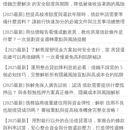
借錢怎麼解決 的安全額度與期限，降低被催收追著跑的風險
[2025最新] 想提高核准額度與還款年限時，借款申請需要準
備什麼資料？ 讓銀行快速加分的必備文件與注意事項總整理
[2025最新] 用估價報告看懂成數差異，教你房屋借款條件是
什麼？一次規劃資金週轉重點與風險提醒
【2025最新】了解舊屋變現金方案如何安全進行，當 房貸還
在繳可以再借錢嗎？ 一次看懂避免高利陷阱秘訣
【2025最新】運用整合貸款降利息前必看：借錢不踩雷的 5
個必知技巧，完整解析所有隱藏風險盲點與高成本合約陷阱
[2025最新] 拆解免保人廣告話術：認清 借款需要提供什麼抵
押品？ 與各類無抵押方案真正條件、隱藏成本與風險解析
[2025最新] 債務協商後重建信用與資金彈性：解析 信用不良
也能借貸成功嗎？ 審核重點與提高核准機會完整全攻略！
【2025最新】 用對銀行以外的合法借貸選項，掌握合約條款
與利率試算，安心整合資金與分散還款壓力，打造彈性週轉