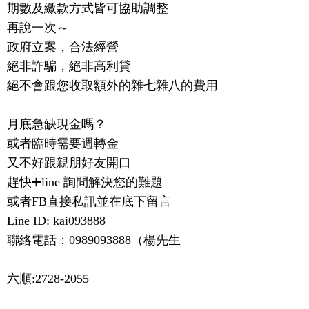
期數及繳款方式皆可協助調整

再說一次～

政府立案，合法經營

絕非詐騙，絕非高利貸

絕不會跟您收取額外的雜七雜八的費用

月底急缺現金嗎？

或者臨時需要週轉金

又不好跟親朋好友開口

趕快➕line 詢問解決您的難題

或者FB直接私訊並在底下留言

Line ID: kai093888

聯絡電話：0989093888（楊先生
六順:2728-2055