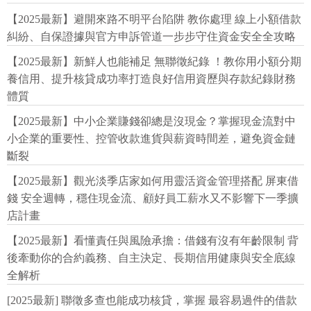
【2025最新】避開來路不明平台陷阱 教你處理 線上小額借款
糾紛、自保證據與官方申訴管道一步步守住資金安全全攻略
【2025最新】新鮮人也能補足 無聯徵紀錄 ！教你用小額分期
養信用、提升核貸成功率打造良好信用資歷與存款紀錄財務
體質
【2025最新】中小企業賺錢卻總是沒現金？掌握現金流對中
小企業的重要性、控管收款進貨與薪資時間差，避免資金鏈
斷裂
【2025最新】觀光淡季店家如何用靈活資金管理搭配 屏東借
錢 安全週轉，穩住現金流、顧好員工薪水又不影響下一季擴
店計畫
【2025最新】看懂責任與風險承擔：借錢有沒有年齡限制 背
後牽動你的合約義務、自主決定、長期信用健康與安全底線
全解析
[2025最新] 聯徵多查也能成功核貸，掌握 最容易過件的借款