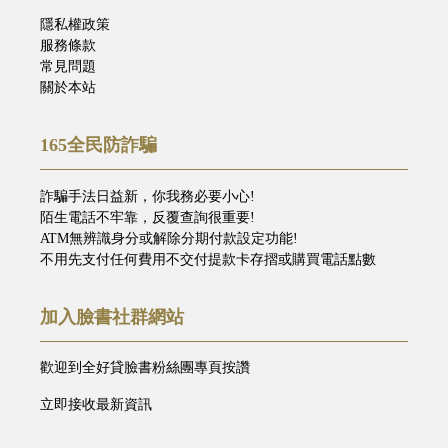
隱私權政策
服務條款
常見問題
關於本站
165全民防詐騙
詐騙手法日益新，你我務必要小心!
陌生電話不牢靠，反覆查詢很重要!
ATM無辨識身分或解除分期付款設定功能!
不用先支付任何費用不交付提款卡存摺或購買電話點數
加入臉書社群網站
歡迎到全好貸臉書粉絲團專頁按讚
立即接收最新資訊