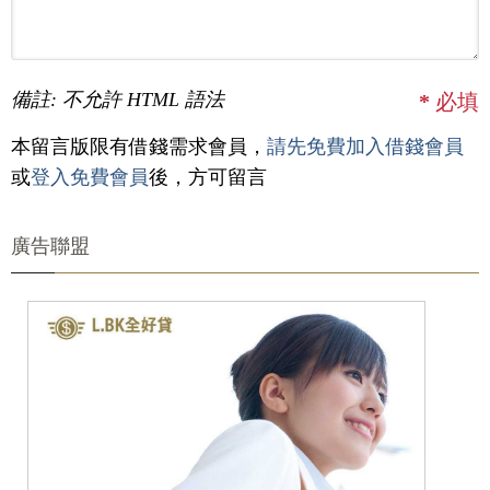
備註: 不允許 HTML 語法
*
必填
本留言版限有借錢需求會員，
請先免費加入借錢會員
或
登入免費會員
後，方可留言
廣告聯盟