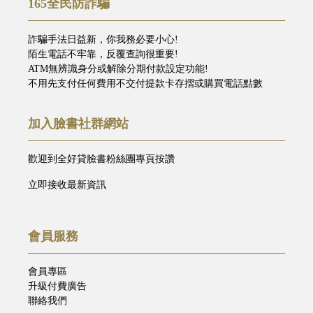
165全民防詐騙
詐騙手法日益新，你我務必要小心!
陌生電話不牢靠，反覆查詢很重要!
ATM無辨識身分或解除分期付款設定功能!
不用先支付任何費用不交付提款卡存摺或購買電話點數
加入臉書社群網站
歡迎到全好貸臉書粉絲團專頁按讚
立即接收最新資訊
會員服務
會員專區
升級付費廣告
聯絡我們