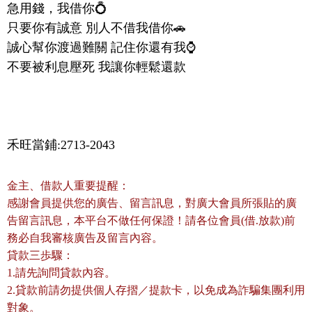
急用錢，我借你💍

只要你有誠意 別人不借我借你🚗

誠心幫你渡過難關 記住你還有我⌚️

不要被利息壓死 我讓你輕鬆還款

禾旺當鋪:2713-2043
金主、借款人重要提醒：
感謝會員提供您的廣告、留言訊息，對廣大會員所張貼的廣
告留言訊息，本平台不做任何保證！請各位會員(借.放款)前
務必自我審核廣告及留言內容。
貸款三歩驟：
1.請先詢問貸款內容。
2.貸款前請勿提供個人存摺／提款卡，以免成為詐騙集團利用
對象。