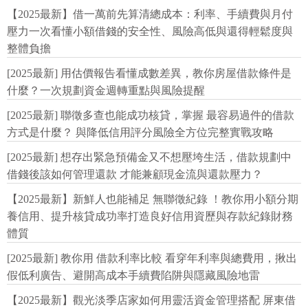
【2025最新】借一萬前先算清總成本：利率、手續費與月付
壓力一次看懂小額借錢的安全性、風險高低與還得輕鬆度與
整體負擔
[2025最新] 用估價報告看懂成數差異，教你房屋借款條件是
什麼？一次規劃資金週轉重點與風險提醒
[2025最新] 聯徵多查也能成功核貸，掌握 最容易過件的借款
方式是什麼？ 與降低信用評分風險全方位完整實戰攻略
[2025最新] 想存出緊急預備金又不想壓垮生活，借款規劃中
借錢後該如何管理還款 才能兼顧現金流與還款壓力？
【2025最新】新鮮人也能補足 無聯徵紀錄 ！教你用小額分期
養信用、提升核貸成功率打造良好信用資歷與存款紀錄財務
體質
[2025最新] 教你用 借款利率比較 看穿年利率與總費用，揪出
假低利廣告、避開高成本手續費陷阱與隱藏風險地雷
【2025最新】觀光淡季店家如何用靈活資金管理搭配 屏東借