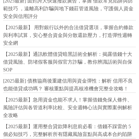
[2025最新] 面對誇大快速撥款廣告，掌握 借款常見陷阱與防
範技巧 ，遠離高利詐騙與地下錢莊管道風險，守護個人資金
安全與信用評分
【2025最新】 用對銀行以外的合法借貸選項，掌握合約條款
與利率試算，安心整合資金與分散還款壓力，打造彈性週轉
安全網
【2025最新】通訊軟體借貸暗黑話術全解析：揭露借錢十大
借貸風險、防堵假客服與假官方詐騙，教你辨識話術與自保
SOP
[2025最新] 債務協商後重建信用與資金彈性：解析 信用不良
也能借貸成功嗎？ 審核重點與提高核准機會完整全攻略！
【2025最新】急用資金也能不求人！掌握借錢免保人條件、
風險評估與各管道利率比較、安全週轉心法與實際案例解析
全攻略
【2025最新】運用整合貸款降利息前必看：借錢不踩雷的 5
個必知技巧，完整解析所有隱藏風險盲點與高成本合約陷阱