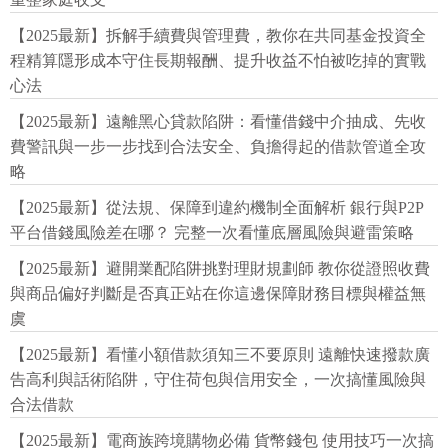
【2025最新】拆解手續費與管理費，教你在共同基金投資全
程精算隱形成本守住長期報酬、提升收益不怕被吃掉的實戰
心法
【2025最新】遠離黑心貸款陷阱：看懂借錢中介抽成、先收
費警訊與一步一步找到合法安全、負擔得起的借款管道全攻
略
【2025最新】從法規、保障到違約機制全面解析 銀行與P2P
平台借錢風險差在哪？ 完整一次看懂底層風險與避雷策略
【2025最新】避開業配陷阱挑對理財規劃師 教你從證照收費
與商品偏好判斷是否真正站在你這邊保障財務目標與權益無
虞
【2025最新】看懂小額借款須知三不要原則 遠離快速撥款廣
告高利與話術陷阱，守住荷包與信用安全，一次搞懂風險與
合法借款
【2025最新】電商族跨境購物必備 貨幣錢包 使用技巧一次搞