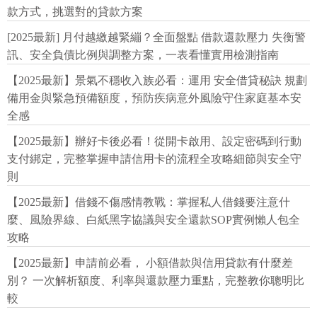
款方式，挑選對的貸款方案
[2025最新] 月付越繳越緊繃？全面盤點 借款還款壓力 失衡警
訊、安全負債比例與調整方案，一表看懂實用檢測指南
【2025最新】景氣不穩收入族必看：運用 安全借貸秘訣 規劃
備用金與緊急預備額度，預防疾病意外風險守住家庭基本安
全感
【2025最新】辦好卡後必看！從開卡啟用、設定密碼到行動
支付綁定，完整掌握申請信用卡的流程全攻略細節與安全守
則
【2025最新】借錢不傷感情教戰：掌握私人借錢要注意什
麼、風險界線、白紙黑字協議與安全還款SOP實例懶人包全
攻略
【2025最新】申請前必看， 小額借款與信用貸款有什麼差
別？ 一次解析額度、利率與還款壓力重點，完整教你聰明比
較