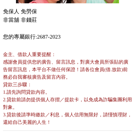
免保人 免勞保

非當舖 非錢莊
您的專屬銀行:2687-2023
金主、借款人重要提醒：
感謝會員提供您的廣告、留言訊息，對廣大會員所張貼的廣
告留言訊息，本平台不做任何保證！請各位會員(借.放款)前
務必自我審核廣告及留言內容。
貸款三歩驟：
1.請先詢問貸款內容。
2.貸款前請勿提供個人存摺／提款卡，以免成為詐騙集團利用
對象。
3.貸款後請準時繳款／利息，個人信用無限好，請慬慎理財，
還給自己美麗的人生！