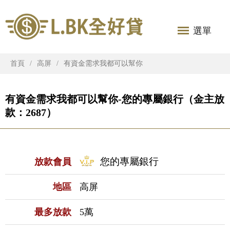
選單
首頁
高屏
有資金需求我都可以幫你
有資金需求我都可以幫你-您的專屬銀行（金主放
款：2687）
您的專屬銀行
放款會員
地區
高屏
最多放款
5萬