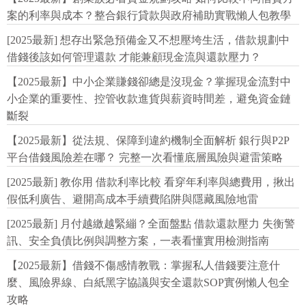
案的利率與成本？整合銀行貸款與政府補助實戰懶人包教學
[2025最新] 想存出緊急預備金又不想壓垮生活，借款規劃中
借錢後該如何管理還款 才能兼顧現金流與還款壓力？
【2025最新】中小企業賺錢卻總是沒現金？掌握現金流對中
小企業的重要性、控管收款進貨與薪資時間差，避免資金鏈
斷裂
【2025最新】從法規、保障到違約機制全面解析 銀行與P2P
平台借錢風險差在哪？ 完整一次看懂底層風險與避雷策略
[2025最新] 教你用 借款利率比較 看穿年利率與總費用，揪出
假低利廣告、避開高成本手續費陷阱與隱藏風險地雷
[2025最新] 月付越繳越緊繃？全面盤點 借款還款壓力 失衡警
訊、安全負債比例與調整方案，一表看懂實用檢測指南
【2025最新】借錢不傷感情教戰：掌握私人借錢要注意什
麼、風險界線、白紙黑字協議與安全還款SOP實例懶人包全
攻略