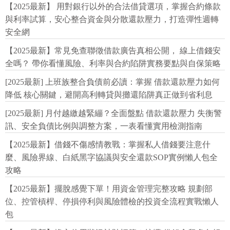
【2025最新】 用對銀行以外的合法借貸選項，掌握合約條款
與利率試算，安心整合資金與分散還款壓力，打造彈性週轉
安全網
【2025最新】常見免查聯徵借款廣告真相公開， 線上借錢安
全嗎？ 帶你看懂風險、利率與合約陷阱實務要點與自保策略
[2025最新] 上班族整合負債前必讀：掌握 借款還款壓力如何
降低 核心關鍵，避開高利轉貸與攤還陷阱真正做到省利息
[2025最新] 月付越繳越緊繃？全面盤點 借款還款壓力 失衡警
訊、安全負債比例與調整方案，一表看懂實用檢測指南
【2025最新】借錢不傷感情教戰：掌握私人借錢要注意什
麼、風險界線、白紙黑字協議與安全還款SOP實例懶人包全
攻略
【2025最新】擺脫感覺下單！用資金管理完整攻略 規劃部
位、控管槓桿、停損停利與風險體檢的投資全流程實戰懶人
包