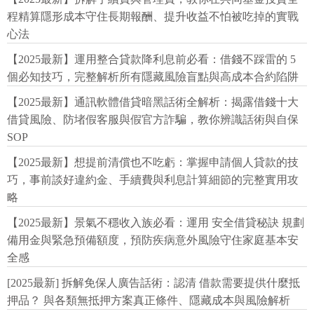
程精算隱形成本守住長期報酬、提升收益不怕被吃掉的實戰
心法
【2025最新】運用整合貸款降利息前必看：借錢不踩雷的 5
個必知技巧，完整解析所有隱藏風險盲點與高成本合約陷阱
【2025最新】通訊軟體借貸暗黑話術全解析：揭露借錢十大
借貸風險、防堵假客服與假官方詐騙，教你辨識話術與自保
SOP
【2025最新】想提前清償也不吃虧：掌握申請個人貸款的技
巧，事前談好違約金、手續費與利息計算細節的完整實用攻
略
【2025最新】景氣不穩收入族必看：運用 安全借貸秘訣 規劃
備用金與緊急預備額度，預防疾病意外風險守住家庭基本安
全感
[2025最新] 拆解免保人廣告話術：認清 借款需要提供什麼抵
押品？ 與各類無抵押方案真正條件、隱藏成本與風險解析