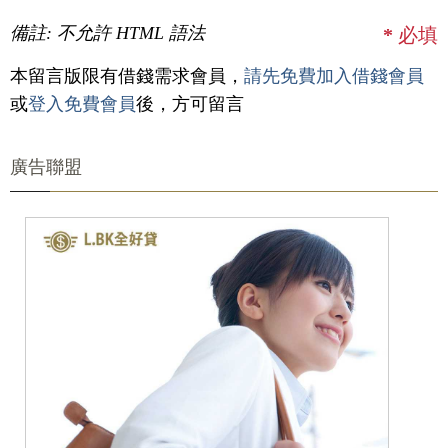
備註: 不允許 HTML 語法
*
必填
本留言版限有借錢需求會員，
請先免費加入借錢會員
或
登入免費會員
後，方可留言
廣告聯盟