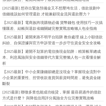
[2025最新] 想存出緊急預備金又不想壓垮生活，借款規劃中
借錢後該如何管理還款 才能兼顧現金流與還款壓力？
【2025最新】電商族跨境購物必備 貨幣錢包 使用技巧一次搞
懂匯差、結帳與退款省錢關鍵完整實戰攻略懶人包全指南
【2025最新】避開來路不明平台陷阱 教你處理 線上小額借款
糾紛、自保證據與官方申訴管道一步步守住資金安全全攻略
【2025最新】避開不划算的電信換現金陷阱：精算帳單總成
本、利息風險與安全借錢替代方案完整懶人包一次看懂全解
析
【2025最新】中小企業賺錢卻總是沒現金？掌握現金流對中
小企業的重要性、控管收款進貨與薪資時間差，避免資金鏈
斷裂
[2025最新] 聯徵多查也能成功核貸，掌握 最容易過件的借款
方式是什麼？ 與降低信用評分風險全方位完整實戰攻略