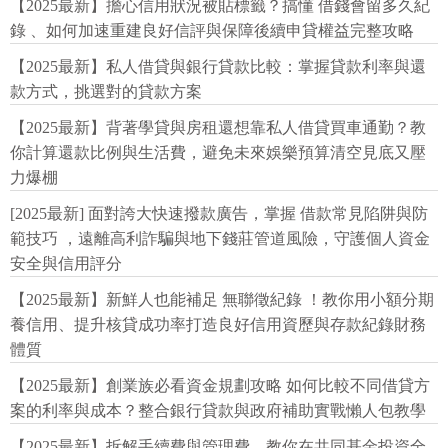
【2025最新】擔心信用狀況被貼標籤？搞懂 借錢會留多久紀
錄 、如何加速重建良好信評與保障後續申貸權益完整攻略
【2025最新】私人借貸與銀行貸款比較：掌握貸款利率與還
款方式，挑選對的貸款方案
【2025最新】背著學貸與房租還想靠私人借貸買車通勤？教
你計算還款比例與生活費，避免未來娛樂預算清空見底又壓
力爆棚
[2025最新] 面對誇大快速撥款廣告，掌握 借款常見陷阱與防
範技巧 ，遠離高利詐騙與地下錢莊管道風險，守護個人資金
安全與信用評分
【2025最新】新鮮人也能補足 無聯徵紀錄 ！教你用小額分期
養信用、提升核貸成功率打造良好信用資歷與存款紀錄財務
體質
【2025最新】創業族必看資金規劃攻略 如何比較不同借貸方
案的利率與成本？整合銀行貸款與政府補助實戰懶人包教學
【2025最新】拆解手續費與管理費，教你在共同基金投資全