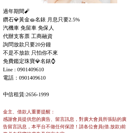
過年期間🧨

鑽石💎黃金🧽名錶 月息只要2.5%

汽機車 免留車 免保人

代辦支客票 工商融資

詢問放款只要20分鐘

不是不放款 只怕你不來

免費鑑定珠寶💎名錶⌚️

Line : 0901409610

電話：0901409610
中信租賃:2656-1999
金主、借款人重要提醒：
感謝會員提供您的廣告、留言訊息，對廣大會員所張貼的廣
告留言訊息，本平台不做任何保證！請各位會員(借.放款)前