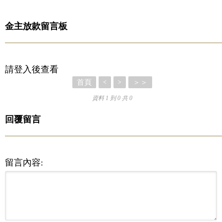
金主放款留言板
請登入後查看
首頁
＞＞
<
>
資料 1 到 0 共 0
回覆留言
留言內容: