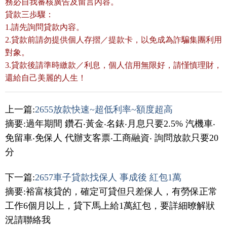
務必自我審核廣告及留言內容。
貸款三歩驟：
1.請先詢問貸款內容。
2.貸款前請勿提供個人存摺／提款卡，以免成為詐騙集團利用
對象。
3.貸款後請準時繳款／利息，個人信用無限好，請慬慎理財，
還給自己美麗的人生！
上一篇:
2655放款快速~超低利率~額度超高
摘要:過年期間 鑽石‧黃金‧名錶‧月息只要2.5% 汽機車‧
免留車‧免保人 代辦支客票‧工商融資‧ 詢問放款只要20
分
下一篇:
2657車子貸款找保人 事成後 紅包1萬
摘要:裕富核貸的，確定可貸但只差保人，有勞保正常
工作6個月以上，貸下馬上給1萬紅包，要詳細暸解狀
況請聯絡我