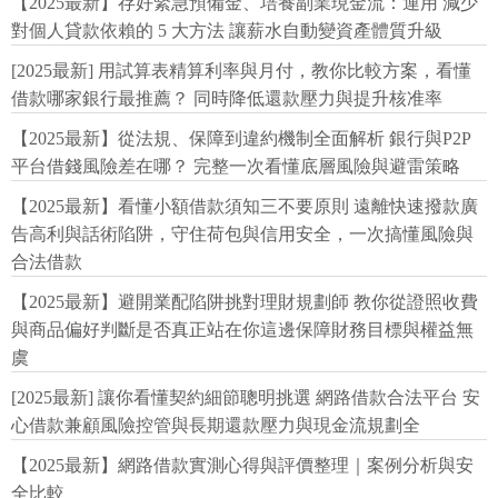
【2025最新】存好緊急預備金、培養副業現金流：運用 減少
對個人貸款依賴的 5 大方法 讓薪水自動變資產體質升級
[2025最新] 用試算表精算利率與月付，教你比較方案，看懂
借款哪家銀行最推薦？ 同時降低還款壓力與提升核准率
【2025最新】從法規、保障到違約機制全面解析 銀行與P2P
平台借錢風險差在哪？ 完整一次看懂底層風險與避雷策略
【2025最新】看懂小額借款須知三不要原則 遠離快速撥款廣
告高利與話術陷阱，守住荷包與信用安全，一次搞懂風險與
合法借款
【2025最新】避開業配陷阱挑對理財規劃師 教你從證照收費
與商品偏好判斷是否真正站在你這邊保障財務目標與權益無
虞
[2025最新] 讓你看懂契約細節聰明挑選 網路借款合法平台 安
心借款兼顧風險控管與長期還款壓力與現金流規劃全
【2025最新】網路借款實測心得與評價整理｜案例分析與安
全比較