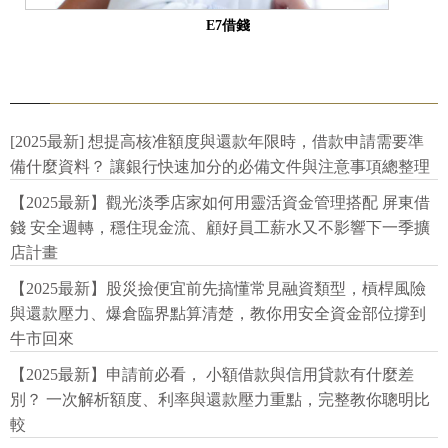
E7借錢
[2025最新] 想提高核准額度與還款年限時，借款申請需要準
備什麼資料？ 讓銀行快速加分的必備文件與注意事項總整理
【2025最新】觀光淡季店家如何用靈活資金管理搭配 屏東借
錢 安全週轉，穩住現金流、顧好員工薪水又不影響下一季擴
店計畫
【2025最新】股災撿便宜前先搞懂常見融資類型，槓桿風險
與還款壓力、爆倉臨界點算清楚，教你用安全資金部位撐到
牛市回來
【2025最新】申請前必看， 小額借款與信用貸款有什麼差
別？ 一次解析額度、利率與還款壓力重點，完整教你聰明比
較