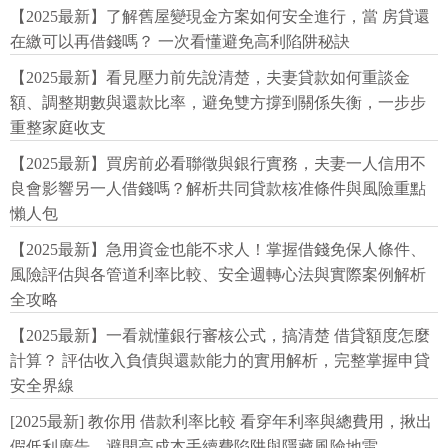
【2025最新】了解舊屋變現金方案如何安全進行，當 房貸還
在繳可以再借錢嗎？ 一次看懂避免高利陷阱秘訣
【2025最新】看見壓力前先說清楚，夫妻貸款如何重談金
額、調整期數與還款比率，避免雙方撐到關係失衡，一步步
重整家庭收支
【2025最新】買房前必看聯徵與銀行實務，夫妻一人信用不
良會影響另一人借錢嗎？解析共同貸款核准條件與風險重點
懶人包
【2025最新】急用資金也能不求人！掌握借錢免保人條件、
風險評估與各管道利率比較、安全週轉心法與實際案例解析
全攻略
【2025最新】一看就懂銀行審核公式，搞清楚 借貸額度怎麼
計算？ 評估收入負債與還款能力的實用解析，完整掌握申貸
安全界線
[2025最新] 教你用 借款利率比較 看穿年利率與總費用，揪出
假低利廣告、避開高成本手續費陷阱與隱藏風險地雷