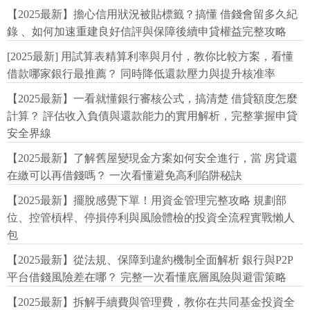
【2025最新】擔心信用狀況被貼標籤？搞懂 借錢會留多久紀
錄 、如何加速重建良好信評與保障後續申貸權益完整攻略
[2025最新] 用試算表精算利率與月付，教你比較方案，看懂
借款哪家銀行最推薦？ 同時降低還款壓力與提升核准率
【2025最新】一看就懂銀行審核公式，搞清楚 借貸額度怎麼
計算？ 評估收入負債與還款能力的實用解析，完整掌握申貸
安全界線
【2025最新】了解舊屋變現金方案如何安全進行，當 房貸還
在繳可以再借錢嗎？ 一次看懂避免高利陷阱秘訣
【2025最新】擺脫感覺下單！用資金管理完整攻略 規劃部
位、控管槓桿、停損停利與風險體檢的投資全流程實戰懶人
包
【2025最新】從法規、保障到違約機制全面解析 銀行與P2P
平台借錢風險差在哪？ 完整一次看懂底層風險與避雷策略
【2025最新】拆解手續費與管理費，教你在共同基金投資全