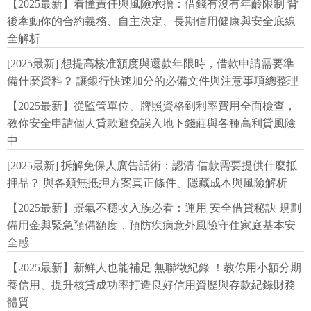
【2025最新】看懂責任與風險承擔：借錢有沒有年齡限制 背
後牽動你的合約義務、自主決定、長期信用健康與安全底線
全解析
[2025最新] 想提高核准額度與還款年限時，借款申請需要準
備什麼資料？ 讓銀行快速加分的必備文件與注意事項總整理
【2025最新】從監管單位、牌照資格到利率費用全面檢查，
教你安全申請個人貸款避免誤入地下錢莊與各種高利貸風險
中
[2025最新] 拆解免保人廣告話術：認清 借款需要提供什麼抵
押品？ 與各類無抵押方案真正條件、隱藏成本與風險解析
【2025最新】景氣不穩收入族必看：運用 安全借貸秘訣 規劃
備用金與緊急預備額度，預防疾病意外風險守住家庭基本安
全感
【2025最新】新鮮人也能補足 無聯徵紀錄 ！教你用小額分期
養信用、提升核貸成功率打造良好信用資歷與存款紀錄財務
體質