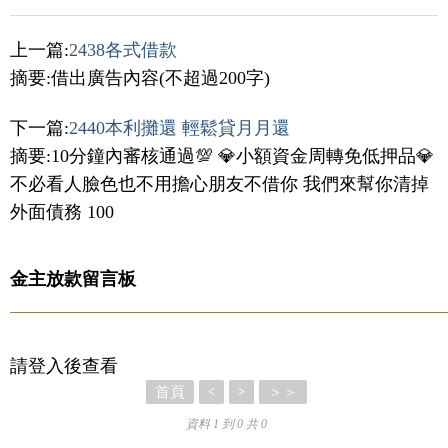
上一篇:
2438各式借款
摘要:借出廣告內容(不超過200字)
下一篇:
2440本利攤還 輕鬆貸月月還
摘要:10分鐘內審核通過💯 💎小額資金周轉免低押品💎
不必看人臉色也不用擔心朋友不借你 我們來幫你清掉
外面債務 100
金主放款留言板
請登入後查看
首頁
＞＞
<
>
資料 1 到 0 共 0