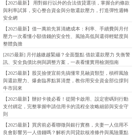
【2025最新】 用對銀行以外的合法借貸選項，掌握合約條款
與利率試算，安心整合資金與分散還款壓力，打造彈性週轉
安全網
【2025最新】借一萬前先算清總成本：利率、手續費與月付
壓力一次看懂小額借錢的安全性、風險高低與還得輕鬆度與
整體負擔
[2025最新] 月付越繳越緊繃？全面盤點 借款還款壓力 失衡警
訊、安全負債比例與調整方案，一表看懂實用檢測指南
【2025最新】股災撿便宜前先搞懂常見融資類型，槓桿風險
與還款壓力、爆倉臨界點算清楚，教你用安全資金部位撐到
牛市回來
【2025最新】辦好卡後必看！從開卡啟用、設定密碼到行動
支付綁定，完整掌握申請信用卡的流程全攻略細節與安全守
則
【2025最新】買房前必看聯徵與銀行實務，夫妻一人信用不
良會影響另一人借錢嗎？解析共同貸款核准條件與風險重點