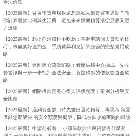
合法借款
【2025最新】背著學貸與房租還想靠私人借貸買車通勤？教
你計算還款比例與生活費，避免未來娛樂預算清空見底又壓
力爆棚
【2025最新】想提前清償也不吃虧：掌握申請個人貸款的技
巧，事前談好違約金、手續費與利息計算細節的完整實用攻
略
【2025最新】遠離黑心貸款陷阱：看懂借錢中介抽成、先收
費警訊與一步一步找到合法安全、負擔得起的借款管道全攻
略
【2025最新】網路借款實測心得與評價整理｜案例分析與安
全比較
【2025最新】遇到資金缺口時先畫出還款預算，再思考 急需
借錢怎麼解決 的安全額度與期限，降低被催收追著跑的風險
【2025最新】申請前必看， 小額借款與信用貸款有什麼差
別？ 一次解析額度、利率與還款壓力重點，完整教你聰明比