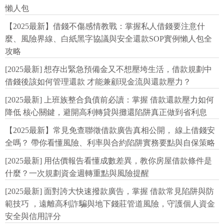
懶人包
【2025最新】借錢不傷感情教戰：掌握私人借錢要注意什
麼、風險界線、白紙黑字協議與安全還款SOP實例懶人包全
攻略
[2025最新] 想存出緊急預備金又不想壓垮生活，借款規劃中
借錢後該如何管理還款 才能兼顧現金流與還款壓力？
[2025最新] 上班族整合負債前必讀：掌握 借款還款壓力如何
降低 核心關鍵，避開高利轉貸與攤還陷阱真正做到省利息
【2025最新】常見免查聯徵借款廣告真相公開， 線上借錢安
全嗎？ 帶你看懂風險、利率與合約陷阱實務要點與自保策略
[2025最新] 用估價報告看懂成數差異，教你房屋借款條件是
什麼？一次規劃資金週轉重點與風險提醒
[2025最新] 面對誇大快速撥款廣告，掌握 借款常見陷阱與防
範技巧 ，遠離高利詐騙與地下錢莊管道風險，守護個人資金
安全與信用評分