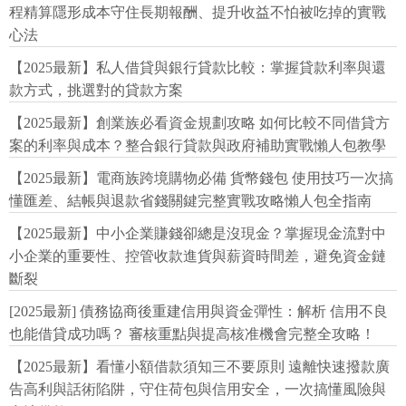
程精算隱形成本守住長期報酬、提升收益不怕被吃掉的實戰
心法
【2025最新】私人借貸與銀行貸款比較：掌握貸款利率與還
款方式，挑選對的貸款方案
【2025最新】創業族必看資金規劃攻略 如何比較不同借貸方
案的利率與成本？整合銀行貸款與政府補助實戰懶人包教學
【2025最新】電商族跨境購物必備 貨幣錢包 使用技巧一次搞
懂匯差、結帳與退款省錢關鍵完整實戰攻略懶人包全指南
【2025最新】中小企業賺錢卻總是沒現金？掌握現金流對中
小企業的重要性、控管收款進貨與薪資時間差，避免資金鏈
斷裂
[2025最新] 債務協商後重建信用與資金彈性：解析 信用不良
也能借貸成功嗎？ 審核重點與提高核准機會完整全攻略！
【2025最新】看懂小額借款須知三不要原則 遠離快速撥款廣
告高利與話術陷阱，守住荷包與信用安全，一次搞懂風險與