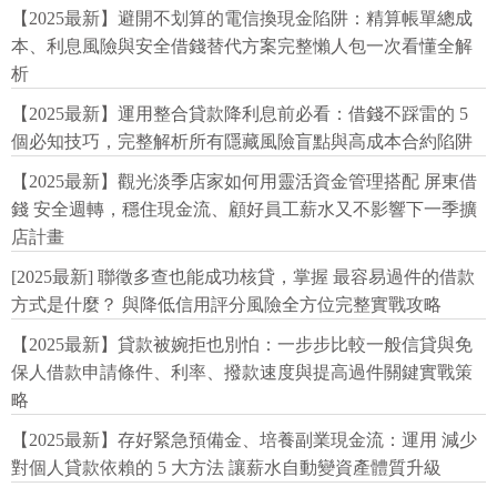
【2025最新】避開不划算的電信換現金陷阱：精算帳單總成
本、利息風險與安全借錢替代方案完整懶人包一次看懂全解
析
【2025最新】運用整合貸款降利息前必看：借錢不踩雷的 5
個必知技巧，完整解析所有隱藏風險盲點與高成本合約陷阱
【2025最新】觀光淡季店家如何用靈活資金管理搭配 屏東借
錢 安全週轉，穩住現金流、顧好員工薪水又不影響下一季擴
店計畫
[2025最新] 聯徵多查也能成功核貸，掌握 最容易過件的借款
方式是什麼？ 與降低信用評分風險全方位完整實戰攻略
【2025最新】貸款被婉拒也別怕：一步步比較一般信貸與免
保人借款申請條件、利率、撥款速度與提高過件關鍵實戰策
略
【2025最新】存好緊急預備金、培養副業現金流：運用 減少
對個人貸款依賴的 5 大方法 讓薪水自動變資產體質升級