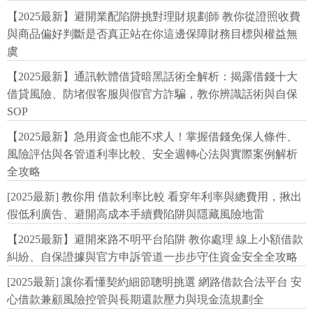
【2025最新】避開業配陷阱挑對理財規劃師 教你從證照收費
與商品偏好判斷是否真正站在你這邊保障財務目標與權益無
虞
【2025最新】通訊軟體借貸暗黑話術全解析：揭露借錢十大
借貸風險、防堵假客服與假官方詐騙，教你辨識話術與自保
SOP
【2025最新】急用資金也能不求人！掌握借錢免保人條件、
風險評估與各管道利率比較、安全週轉心法與實際案例解析
全攻略
[2025最新] 教你用 借款利率比較 看穿年利率與總費用，揪出
假低利廣告、避開高成本手續費陷阱與隱藏風險地雷
【2025最新】避開來路不明平台陷阱 教你處理 線上小額借款
糾紛、自保證據與官方申訴管道一步步守住資金安全全攻略
[2025最新] 讓你看懂契約細節聰明挑選 網路借款合法平台 安
心借款兼顧風險控管與長期還款壓力與現金流規劃全