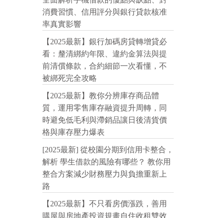
消費習慣、信用評分與銀行貸款核准
率真實影響
【2025最新】銀行加碼房貸轉增貸必
看：釐清綁約年限、違約金算法與提
前清償條款，合約細節一次看懂，不
被綁死完全攻略
【2025最新】教你分辨庫存商品體
質，運用零售庫存融資提升周轉，同
時避免低毛利與滯銷品讓日後清貨價
格與庫存壓力爆表
[2025最新] 從校園分期到信用卡整合，
解析 學生借款的風險有哪些？ 教你用
整合方案減少財務壓力與負擔重新上
路
【2025最新】不只看房價漲跌，善用
購屋與房地產投資規畫自住收租雙效