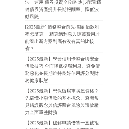
法：運用 債券投資全攻略 逐步配置穩
健債券資產提升長期報酬率、降低波
動風險
[2025最新] 債務整合前先搞懂 借款利
率怎麼算 ，精算總利息與隱藏費用才
能看出新方案到底有沒有真的比較
省？
【2025最新】學會信用卡整合與安全
借款技巧 全面降低循環利息、避免債
務惡化並長期維持良好信用評分與財
務健康狀態
【2025最新】想保留房車購屋資格？
先搞懂小額借款的基本概念、避開常
見錯誤觀念與信評踩雷風險與還款壓
力全面重整財務
【2025最新】破解申請借貸一直被拒