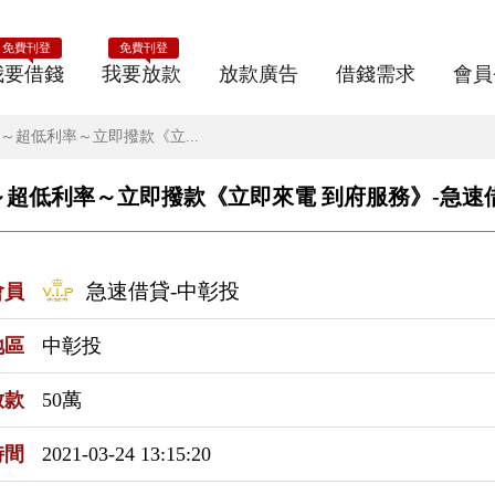
免費刊登
免費刊登
我要借錢
我要放款
放款廣告
借錢需求
會員
～超低利率～立即撥款《立...
超低利率～立即撥款《立即來電 到府服務》-急速借
急速借貸-中彰投
會員
地區
中彰投
放款
50萬
時間
2021-03-24 13:15:20