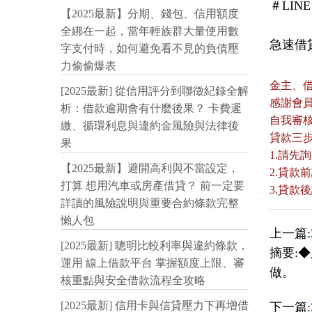
＃LINE 
【2025最新】分期、錢包、信用額度
全綁在一起，當年輕族群大量使用數
急速借貸-
字支付時，如何避免看不見的負債壓
力偷偷爆表
金主、
[2025最新] 從信用評分到聯徵紀錄全解
感謝會
析：借款逾期會有什麼後果？ 卡費遲
自我審
繳、循環利息與違約金風險與法律後
貸款三
果
1.請先
【2025最新】避開高利與不當設定，
2.貸
打算 想用汽車或房產借貸？ 前一定要
3.貸
詳讀的風險說明與重要合約條款完整
懶人包
上一篇:
[2025最新] 聰明比較利率與違約條款，
摘要:
運用 線上借款平台 掌握額度上限、審
做。
核重點與安全借款流程全攻略
[2025最新] 信用卡與信貸壓力下再增借
下一篇: