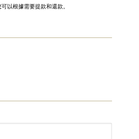
您可以根據需要提款和還款。