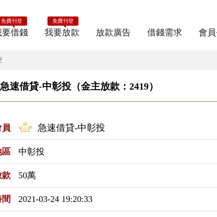
免費刊登
免費刊登
我要借錢
我要放款
放款廣告
借錢需求
會員
便
急速借貸-中彰投（金主放款：2419）
急速借貸-中彰投
會員
地區
中彰投
放款
50萬
時間
2021-03-24 19:20:33