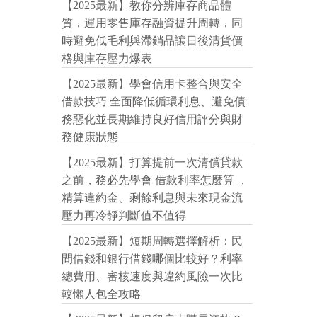
【2025最新】教你分辨庫存商品體
質，運用零售庫存融資提升周轉，同
時避免低毛利與滯銷品讓日後清貨價
格與庫存壓力爆表
【2025最新】學會信用卡整合與安全
借款技巧 全面降低循環利息、避免債
務惡化並長期維持良好信用評分與財
務健康狀態
【2025最新】打算提前一次清償貸款
之前，務必先學會 借款利率怎麼算 ，
精算違約金、剩餘利息與未來現金流
壓力再冷靜判斷值不值得
【2025最新】短期周轉選擇解析：民
間借錢和銀行借錢哪個比較好？利率
總費用、審核速度與違約風險一次比
較懶人包全攻略