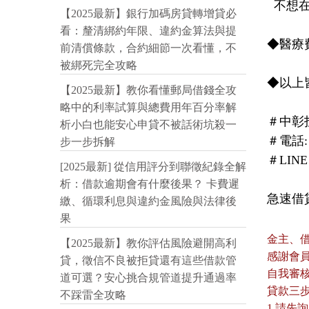
  不想在低身下氣求親朋好友，打給我們來幫您！

【2025最新】銀行加碼房貸轉增貸必
看：釐清綁約年限、違約金算法與提
◆醫療
前清償條款，合約細節一次看懂，不
被綁死完全攻略
◆以上
【2025最新】教你看懂郵局借錢全攻
略中的利率試算與總費用年百分率解
＃中彰投
析小白也能安心申貸不被話術坑殺一
＃電話: 0
步一步拆解
＃LINE 
[2025最新] 從信用評分到聯徵紀錄全解
析：借款逾期會有什麼後果？ 卡費遲
急速借貸-
繳、循環利息與違約金風險與法律後
果
金主、
【2025最新】教你評估風險避開高利
感謝會
貸，徵信不良被拒貸還有這些借款管
自我審
道可選？安心挑合規管道提升通過率
貸款三
不踩雷全攻略
1.請先