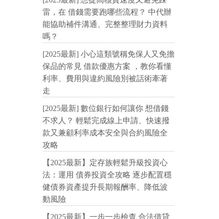
雷，在 借錢需要跑哪些流程？ 中代辦
能協助補件溝通、完整整理財力資料
嗎？
[2025最新] 小心這類號稱免保人又免擔
保品的常見 借款優惠方案 ，教你看懂
利率、費用與違約風險別被話術牽著
走
[2025最新] 數位銀行如何讓你 想借錢
不求人？ 輕鬆完成線上申請、快速撥
款又兼顧利率成本安全與合約風險全
攻略
【2025最新】定存族輕鬆升級投資心
法：運用 債券投資全攻略 逐步配置穩
健債券資產提升長期報酬率、降低波
動風險
【2025最新】一步一步檢查 合法借貸