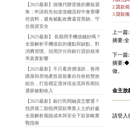
【2025最新】搞懂代辦背後的審核眉
2.貸
角：申請前先知道借錢流程中會查哪
3.貸
些資料，避免被亂收費還背黑鍋、守
住個資安全
上一篇:
【2025最新】 長期用手機借錢好嗎？
摘要:全
全面解析手機借款的優點與缺點、對
消費習慣、信用評分與銀行貸款核准
下一篇:
率真實影響
摘要:
【2025最新】不只看房價漲跌，善用
做。
購屋與房地產投資規畫自住收租雙效
組合，打造穩定退休現金流與長期抗
金主放
通膨被動收入
【2025最新】銀行民間融資怎麼選？
找房屋二胎抵押貸款專業人士的好處
請登入
全面解析風險成本與安全下款策略實
戰指南