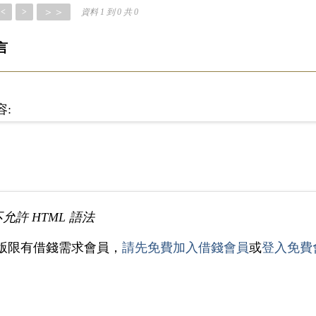
＞＞
<
>
資料 1 到 0 共 0
言
容:
不允許 HTML 語法
版限有借錢需求會員，
請先免費加入借錢會員
或
登入免費