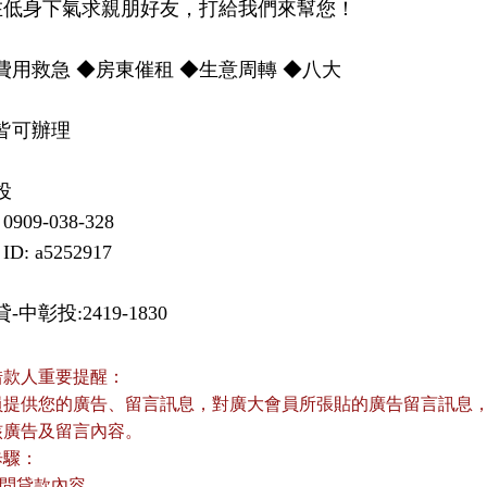
費用救急 ◆房東催租 ◆生意周轉 ◆八大

皆可辦理



909-038-328

ID: a5252917
中彰投:2419-1830
借款人重要提醒：
員提供您的廣告、留言訊息，對廣大會員所張貼的廣告留言訊息，本
核廣告及留言內容。
歩驟：
詢問貸款內容。