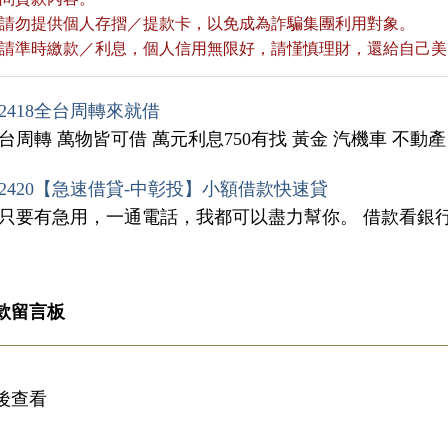
款前請勿提供個人存摺／提款卡，以免成為詐騙集團利用對象。
款後請準時繳款／利息，個人信用無限好，請慬慎理財，還給自己
2418全台周轉來就借
台周轉 萬物皆可借 萬元利息750有找 黃金 汽機車 不動
2420【急速借貸-中彰投】小額借款快速貸
◆只要有急用，一通電話，我都可以盡力幫你。 借款看銀行信
款留言板
後查看