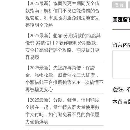
【2025最新】協商與更生期間安全借
首頁
款指南：解析信用不良也能借錢的合
規管道、利率風險與避免觸法地雷完
回覆留
整說明全攻略
【2025最新】想靠 分期貸款的特點與
優勢 累積信用？教你聰明分期繳款、
留言內
安全拉高銀行評分攻略、額度提升更
容易哦
【2025最新】先認詐再談借：保證
金、私帳收款、威脅催收三大紅旗，
小額借錢平台推薦挑選SOP一次搞懂不
備註: 
再被騙更安心
【2025最新】分期、錢包、信用額度
本留言
全綁在一起，當年輕族群大量使用數
字支付時，如何避免看不見的負債壓
力偷偷爆表