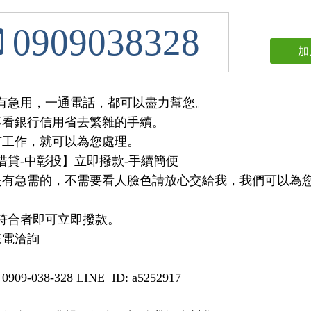
0909038328
加
有急用，一通電話，都可以盡力幫您。

借貸-中彰投】立即撥款-手續簡便

符合者即可立即撥款。

09-038-328 LINE  ID: a5252917
