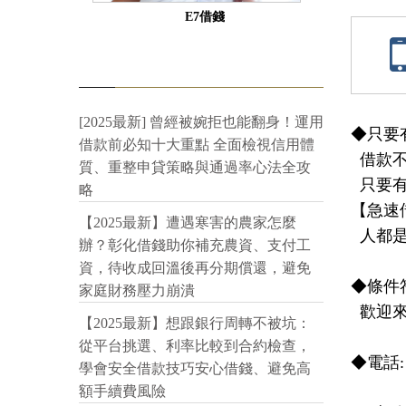
E7借錢
[2025最新] 曾經被婉拒也能翻身！運用
◆只要
借款前必知十大重點 全面檢視信用體
  借款不看銀行信用省去繁雜的手續。

質、重整申貸策略與通過率心法全攻
  只要有工作，就可以為您處理。

略
【急速
【2025最新】遭遇寒害的農家怎麼
  人都是有急需的，不需要看人臉色請放心交給我，我們可以為您處理。

辦？彰化借錢助你補充農資、支付工
資，待收成回溫後再分期償還，避免
◆條件
家庭財務壓力崩潰
  歡迎來電洽詢 

【2025最新】想跟銀行周轉不被坑：
從平台挑選、利率比較到合約檢查，
◆電話: 09
學會安全借款技巧安心借錢、避免高
額手續費風險