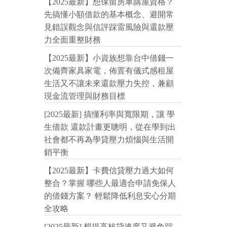
【2025最新】想保留房車購屋資格？
先搞懂小額借款的基本概念、避開常
見錯誤觀念與信評踩雷風險與還款壓
力全面重整財務
【2025最新】小資族想靠台中借錢一
次備齊家具家電，佈置有儀式感租屋
生活又不讓未來還款壓力失控，兼顧
現金流管理與財務目標
[2025最新] 搞懂利率與寬限期，讓 學
生借款 還款計畫更聰明，從在學到出
社會都不再為學貸壓力煩惱與生活開
銷平衡
【2025最新】卡費信貸壓力過大如何
整合？掌握 哪些人最適合申請免保人
的借錢方案？ 輕鬆降低利息安心分期
全攻略
[2025最新] 想提高核貸速度又避免踩