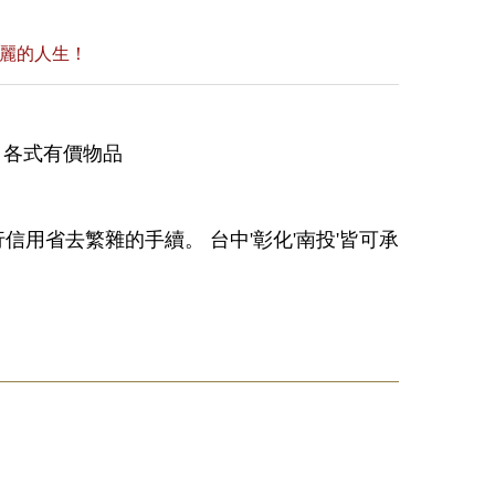
美麗的人生！
產 各式有價物品
用省去繁雜的手續。 台中'彰化'南投'皆可承