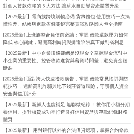
對個人貸款依賴的 5 大方法 讓薪水自動變資產體質升級
【2025最新】電商族跨境購物必備 貨幣錢包 使用技巧一次搞
懂匯差、結帳與退款省錢關鍵完整實戰攻略懶人包全指南
[2025最新] 上班族整合負債前必讀：掌握 借款還款壓力如何
降低 核心關鍵，避開高利轉貸與攤還陷阱真正做到省利息
【2025最新】中小企業賺錢卻總是沒現金？掌握現金流對中
小企業的重要性、控管收款進貨與薪資時間差，避免資金鏈
斷裂
[2025最新] 面對誇大快速撥款廣告，掌握 借款常見陷阱與防
範技巧 ，遠離高利詐騙與地下錢莊管道風險，守護個人資金
安全與信用評分
【2025最新】新鮮人也能補足 無聯徵紀錄 ！教你用小額分期
養信用、提升核貸成功率打造良好信用資歷與存款紀錄財務
體質
【2025最新】 用對銀行以外的合法借貸選項，掌握合約條款