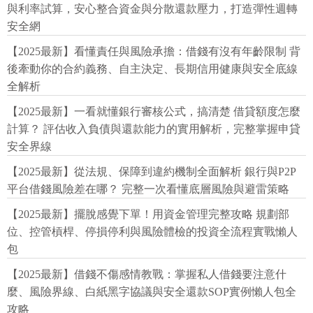
與利率試算，安心整合資金與分散還款壓力，打造彈性週轉
安全網
【2025最新】看懂責任與風險承擔：借錢有沒有年齡限制 背
後牽動你的合約義務、自主決定、長期信用健康與安全底線
全解析
【2025最新】一看就懂銀行審核公式，搞清楚 借貸額度怎麼
計算？ 評估收入負債與還款能力的實用解析，完整掌握申貸
安全界線
【2025最新】從法規、保障到違約機制全面解析 銀行與P2P
平台借錢風險差在哪？ 完整一次看懂底層風險與避雷策略
【2025最新】擺脫感覺下單！用資金管理完整攻略 規劃部
位、控管槓桿、停損停利與風險體檢的投資全流程實戰懶人
包
【2025最新】借錢不傷感情教戰：掌握私人借錢要注意什
麼、風險界線、白紙黑字協議與安全還款SOP實例懶人包全
攻略