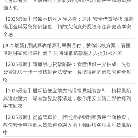
良會影響另一人借錢嗎？解析共同貸款核准條件與風險重點
懶人包
【2025最新】景氣不穩收入族必看：運用 安全借貸秘訣 規劃
備用金與緊急預備額度，預防疾病意外風險守住家庭基本安
全感
[2025最新] 用試算表精算利率與月付，教你比較方案，看懂
借款哪家銀行最推薦？ 同時降低還款壓力與提升核准率
【2025最新】遠離黑心貸款陷阱：看懂借錢中介抽成、先收
費警訊與一步一步找到合法安全、負擔得起的借款管道全攻
略
【2025最新】股災撿便宜前先搞懂常見融資類型，槓桿風險
與還款壓力、爆倉臨界點算清楚，教你用安全資金部位撐到
牛市回來
【2025最新】從監管單位、牌照資格到利率費用全面檢查，
教你安全申請個人貸款避免誤入地下錢莊與各種高利貸風險
中