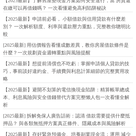
【2025最新】了解舊屋變現金方案如何安全進行，當 房貸還
在繳可以再借錢嗎？ 一次看懂避免高利陷阱秘訣
【2025最新】申請前必看， 小額借款與信用貸款有什麼差
別？ 一次解析額度、利率與還款壓力重點，完整教你聰明比
較
[2025最新] 用估價報告看懂成數差異，教你房屋借款條件是
什麼？一次規劃資金週轉重點與風險提醒
【2025最新】想提前清償也不吃虧：掌握申請個人貸款的技
巧，事前談好違約金、手續費與利息計算細節的完整實用攻
略
【2025最新】避開不划算的電信換現金陷阱：精算帳單總成
本、利息風險與安全借錢替代方案完整懶人包一次看懂全解
析
[2025最新] 拆解免保人廣告話術：認清 借款需要提供什麼抵
押品？ 與各類無抵押方案真正條件、隱藏成本與風險解析
【2025最新】存好緊急預備金、培養副業現金流：運用 減少