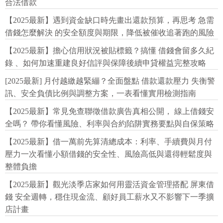
合法借款
【2025最新】遇到資金缺口時先畫出還款預算，再思考 急需
借錢怎麼解決 的安全額度與期限，降低被催收追著跑的風險
【2025最新】擔心信用狀況被貼標籤？搞懂 借錢會留多久紀
錄 、如何加速重建良好信評與保障後續申貸權益完整攻略
[2025最新] 月付越繳越緊繃？全面盤點 借款還款壓力 失衡警
訊、安全負債比例與調整方案，一表看懂實用檢測指南
【2025最新】常見免查聯徵借款廣告真相公開， 線上借錢安
全嗎？ 帶你看懂風險、利率與合約陷阱實務要點與自保策略
【2025最新】借一萬前先算清總成本：利率、手續費與月付
壓力一次看懂小額借錢的安全性、風險高低與還得輕鬆度與
整體負擔
【2025最新】觀光淡季店家如何用靈活資金管理搭配 屏東借
錢 安全週轉，穩住現金流、顧好員工薪水又不影響下一季擴
店計畫