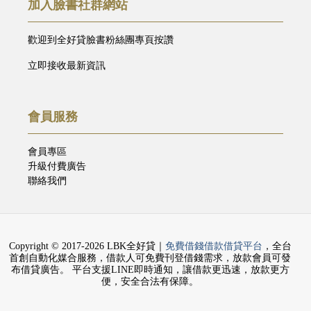
加入臉書社群網站
歡迎到全好貸臉書粉絲團專頁按讚
立即接收最新資訊
會員服務
會員專區
升級付費廣告
聯絡我們
Copyright © 2017-2026 LBK全好貸｜
免費借錢借款借貸平台
，全台
首創自動化媒合服務，借款人可免費刊登借錢需求，放款會員可發
布借貸廣告。 平台支援LINE即時通知，讓借款更迅速，放款更方
便，安全合法有保障。