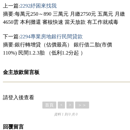
上一篇:
2292紓困來找我
摘要:每萬元250～890 三萬元 月繳2750元 五萬元 月繳
4650雲 本利攤還 審核快速 當天放款 有工作就戒毒
下一篇:
2294專業房地銀行民間貸款
摘要:銀行轉增貸（估價最高） 銀行借二胎(市價
110%) 民間1.2.3胎 （低利1.2分起 ）
金主放款留言板
請登入後查看
首頁
＞＞
<
>
資料 1 到 0 共 0
回覆留言