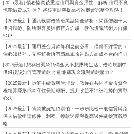
[2025最新] 債務協商後重建信用與資金彈性：解析 信用不良
也能借貸成功嗎？ 審核重點與提高核准機會完整全攻略！
【2025最新】通訊軟體借貸暗黑話術全解析：揭露借錢十大
借貸風險、防堵假客服與假官方詐騙，教你辨識話術與自保
SOP
【2025最新】運用整合貸款降利息前必看：借錢不踩雷的 5
個必知技巧，完整解析所有隱藏風險盲點與高成本合約陷阱
[2025最新] 想存出緊急預備金又不想壓垮生活，借款規劃中
借錢後該如何管理還款 才能兼顧現金流與還款壓力？
【2025最新】拆解手續費與管理費，教你在共同基金投資全
程精算隱形成本守住長期報酬、提升收益不怕被吃掉的實戰
心法
【2025最新】貸款被婉拒也別怕：一步步比較一般信貸與免
保人借款申請條件、利率、撥款速度與提高過件關鍵實戰策
略