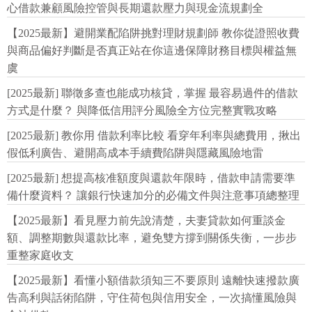
心借款兼顧風險控管與長期還款壓力與現金流規劃全
【2025最新】避開業配陷阱挑對理財規劃師 教你從證照收費
與商品偏好判斷是否真正站在你這邊保障財務目標與權益無
虞
[2025最新] 聯徵多查也能成功核貸，掌握 最容易過件的借款
方式是什麼？ 與降低信用評分風險全方位完整實戰攻略
[2025最新] 教你用 借款利率比較 看穿年利率與總費用，揪出
假低利廣告、避開高成本手續費陷阱與隱藏風險地雷
[2025最新] 想提高核准額度與還款年限時，借款申請需要準
備什麼資料？ 讓銀行快速加分的必備文件與注意事項總整理
【2025最新】看見壓力前先說清楚，夫妻貸款如何重談金
額、調整期數與還款比率，避免雙方撐到關係失衡，一步步
重整家庭收支
【2025最新】看懂小額借款須知三不要原則 遠離快速撥款廣
告高利與話術陷阱，守住荷包與信用安全，一次搞懂風險與