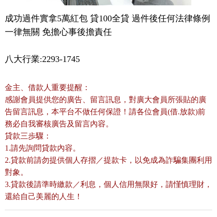
成功過件實拿5萬紅包 貸100全貸 過件後任何法律條例
一律無關 免擔心事後擔責任
八大行業:2293-1745
金主、借款人重要提醒：
感謝會員提供您的廣告、留言訊息，對廣大會員所張貼的廣
告留言訊息，本平台不做任何保證！請各位會員(借.放款)前
務必自我審核廣告及留言內容。
貸款三歩驟：
1.請先詢問貸款內容。
2.貸款前請勿提供個人存摺／提款卡，以免成為詐騙集團利用
對象。
3.貸款後請準時繳款／利息，個人信用無限好，請慬慎理財，
還給自己美麗的人生！