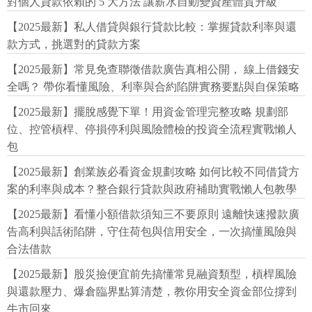
對個人貸款依賴的 5 大方法 讓薪水自動變資產體質升級
【2025最新】私人借貸與銀行貸款比較：掌握貸款利率與還
款方式，挑選對的貸款方案
【2025最新】常見免查聯徵借款廣告真相公開， 線上借錢安
全嗎？ 帶你看懂風險、利率與合約陷阱實務要點與自保策略
【2025最新】擺脫感覺下單！用資金管理完整攻略 規劃部
位、控管槓桿、停損停利與風險體檢的投資全流程實戰懶人
包
【2025最新】創業族必看資金規劃攻略 如何比較不同借貸方
案的利率與成本？整合銀行貸款與政府補助實戰懶人包教學
【2025最新】看懂小額借款須知三不要原則 遠離快速撥款廣
告高利與話術陷阱，守住荷包與信用安全，一次搞懂風險與
合法借款
【2025最新】股災撿便宜前先搞懂常見融資類型，槓桿風險
與還款壓力、爆倉臨界點算清楚，教你用安全資金部位撐到
牛市回來