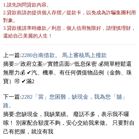
1.請先詢問貸款內容。
2.貸款前請勿提供個人存摺／提款卡，以免成為詐騙集團利用
對象。
3.貸款後請準時繳款／利息，個人信用無限好，請慬慎理財，
還給自己美麗的人生！
上一篇:
2280台南借款。 馬上審核馬上撥款
摘要:✅政府立案✅實體店面✅低息保密 💰簡單輕鬆還
無壓力💰 ✔汽、機車、有任何價值物品例（金飾、珠
寶）🉑 ✔滿2
下一篇:
2282「當」您困難，缺現金，我為您「舖」
路。
摘要:您缺現金，我缺業績。 廢話不多，表示我不囉
嗦！ 別家配合額度不夠，安心交給我來做。 只要對自
己有把握，就沒有我