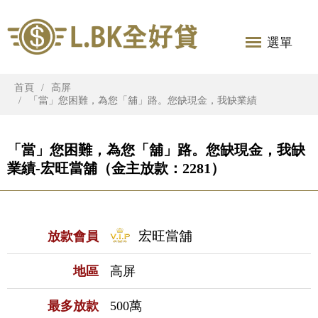
選單
首頁
高屏
「當」您困難，為您「舖」路。您缺現金，我缺業績
「當」您困難，為您「舖」路。您缺現金，我缺
業績-宏旺當舖（金主放款：2281）
宏旺當舖
放款會員
地區
高屏
最多放款
500萬