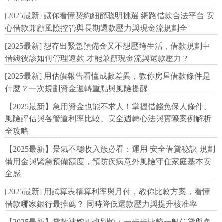
[2025最新] 讓你看懂契約細節聰明挑選 網路借款合法平台 安
心借款兼顧風險控管與長期還款壓力與現金流規劃全
[2025最新] 想存出緊急預備金又不想壓垮生活，借款規劃中
借錢後該如何管理還款 才能兼顧現金流與還款壓力？
[2025最新] 用估價報告看懂成數差異，教你房屋借款條件是
什麼？一次規劃資金週轉重點與風險提醒
【2025最新】急用資金也能不求人！掌握借錢免保人條件、
風險評估與各管道利率比較、安全週轉心法與實際案例解析
全攻略
【2025最新】景氣不穩收入族必看：運用 安全借貸秘訣 規劃
備用金與緊急預備額度，預防疾病意外風險守住家庭基本安
全感
[2025最新] 用試算表精算利率與月付，教你比較方案，看懂
借款哪家銀行最推薦？ 同時降低還款壓力與提升核准率
【2025最新】貸款被婉拒也別怕：一步步比較一般信貸與免