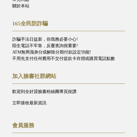
關於本站
165全民防詐騙
詐騙手法日益新，你我務必要小心!
陌生電話不牢靠，反覆查詢很重要!
ATM無辨識身分或解除分期付款設定功能!
不用先支付任何費用不交付提款卡存摺或購買電話點數
加入臉書社群網站
歡迎到全好貸臉書粉絲團專頁按讚
立即接收最新資訊
會員服務