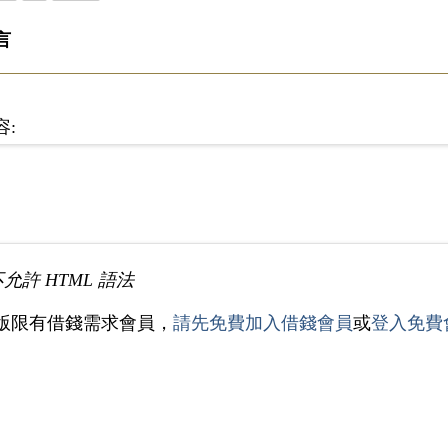
言
容:
不允許 HTML 語法
版限有借錢需求會員，
請先免費加入借錢會員
或
登入免費