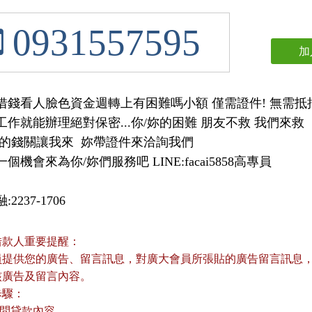
0931557595
加
借錢看人臉色資金週轉上有困難嗎小額 僅需證件! 無需抵
作就能辦理絕對保密...你/妳的困難 朋友不救 我們來救  

的錢關讓我來  妳帶證件來洽詢我們 

個機會來為你/妳們服務吧 LINE:facai5858高專員
2237-1706
借款人重要提醒：
員提供您的廣告、留言訊息，對廣大會員所張貼的廣告留言訊息，本
核廣告及留言內容。
歩驟：
詢問貸款內容。