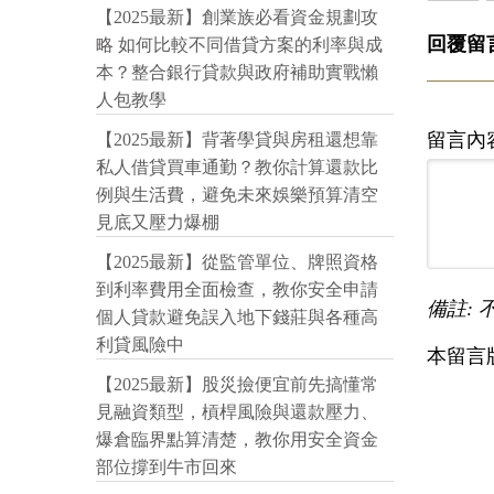
【2025最新】創業族必看資金規劃攻
回覆留
略 如何比較不同借貸方案的利率與成
本？整合銀行貸款與政府補助實戰懶
人包教學
留言內
【2025最新】背著學貸與房租還想靠
私人借貸買車通勤？教你計算還款比
例與生活費，避免未來娛樂預算清空
見底又壓力爆棚
【2025最新】從監管單位、牌照資格
到利率費用全面檢查，教你安全申請
備註: 
個人貸款避免誤入地下錢莊與各種高
利貸風險中
本留言
【2025最新】股災撿便宜前先搞懂常
見融資類型，槓桿風險與還款壓力、
爆倉臨界點算清楚，教你用安全資金
部位撐到牛市回來