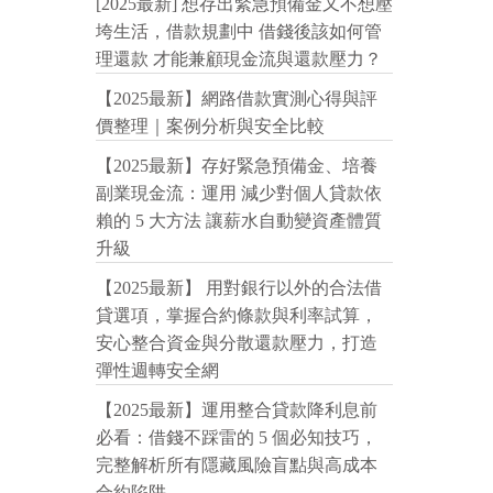
[2025最新] 想存出緊急預備金又不想壓
垮生活，借款規劃中 借錢後該如何管
理還款 才能兼顧現金流與還款壓力？
【2025最新】網路借款實測心得與評
價整理｜案例分析與安全比較
【2025最新】存好緊急預備金、培養
副業現金流：運用 減少對個人貸款依
賴的 5 大方法 讓薪水自動變資產體質
升級
【2025最新】 用對銀行以外的合法借
貸選項，掌握合約條款與利率試算，
安心整合資金與分散還款壓力，打造
彈性週轉安全網
【2025最新】運用整合貸款降利息前
必看：借錢不踩雷的 5 個必知技巧，
完整解析所有隱藏風險盲點與高成本
合約陷阱