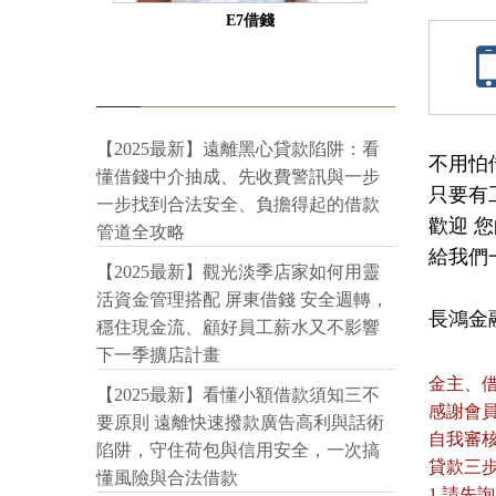
E7借錢
【2025最新】遠離黑心貸款陷阱：看
不用怕
懂借錢中介抽成、先收費警訊與一步
只要有工
一步找到合法安全、負擔得起的借款
歡迎 您
管道全攻略
給我們一
【2025最新】觀光淡季店家如何用靈
活資金管理搭配 屏東借錢 安全週轉，
長鴻金融:
穩住現金流、顧好員工薪水又不影響
下一季擴店計畫
金主、
【2025最新】看懂小額借款須知三不
感謝會
要原則 遠離快速撥款廣告高利與話術
自我審
陷阱，守住荷包與信用安全，一次搞
貸款三
懂風險與合法借款
1.請先