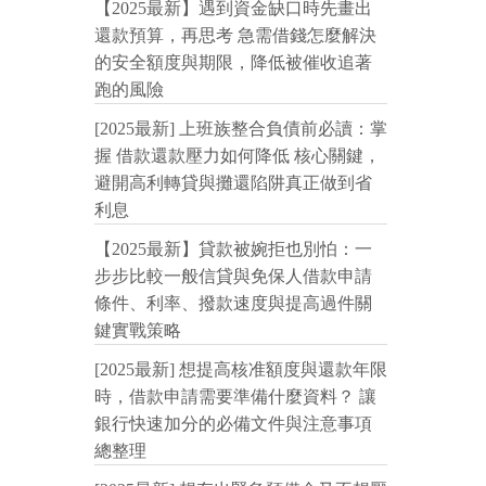
【2025最新】遇到資金缺口時先畫出
還款預算，再思考 急需借錢怎麼解決
的安全額度與期限，降低被催收追著
跑的風險
[2025最新] 上班族整合負債前必讀：掌
握 借款還款壓力如何降低 核心關鍵，
避開高利轉貸與攤還陷阱真正做到省
利息
【2025最新】貸款被婉拒也別怕：一
步步比較一般信貸與免保人借款申請
條件、利率、撥款速度與提高過件關
鍵實戰策略
[2025最新] 想提高核准額度與還款年限
時，借款申請需要準備什麼資料？ 讓
銀行快速加分的必備文件與注意事項
總整理