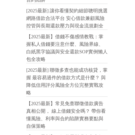
[2025最新] 讓你看懂契約細節聰明挑選
網路借款合法平台 安心借款兼顧風險
控管與長期還款壓力與現金流規劃全
【2025最新】借錢不傷感情教戰：掌
握私人借錢要注意什麼、風險界線、
白紙黑字協議與安全還款SOP實例懶人
包全攻略
[2025最新] 聯徵多查也能成功核貸，掌
握 最容易過件的借款方式是什麼？ 與
降低信用評分風險全方位完整實戰攻
略
【2025最新】常見免查聯徵借款廣告
真相公開， 線上借錢安全嗎？ 帶你看
懂風險、利率與合約陷阱實務要點與
自保策略