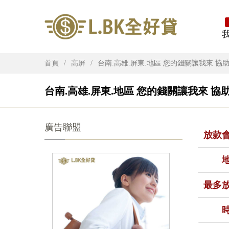
首頁
高屏
台南.高雄.屏東.地區 您的錢關讓我來 協
台南.高雄.屏東.地區 您的錢關讓我來 協
廣告聯盟
放款
最多