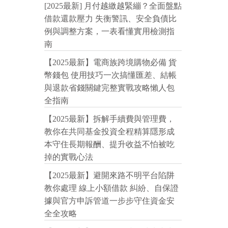
[2025最新] 月付越繳越緊繃？全面盤點
借款還款壓力 失衡警訊、安全負債比
例與調整方案，一表看懂實用檢測指
南
【2025最新】電商族跨境購物必備 貨
幣錢包 使用技巧一次搞懂匯差、結帳
與退款省錢關鍵完整實戰攻略懶人包
全指南
【2025最新】拆解手續費與管理費，
教你在共同基金投資全程精算隱形成
本守住長期報酬、提升收益不怕被吃
掉的實戰心法
【2025最新】避開來路不明平台陷阱
教你處理 線上小額借款 糾紛、自保證
據與官方申訴管道一步步守住資金安
全全攻略