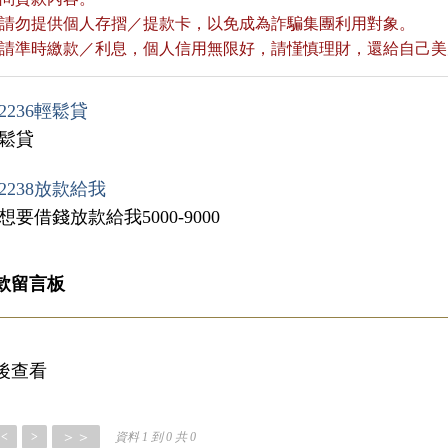
款前請勿提供個人存摺／提款卡，以免成為詐騙集團利用對象。
款後請準時繳款／利息，個人信用無限好，請慬慎理財，還給自己
2236輕鬆貸
輕鬆貸
2238放款給我
想要借錢放款給我5000-9000
款留言板
後查看
＞＞
<
>
資料 1 到 0 共 0