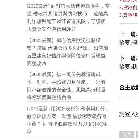
[2025最新] 面對誇大快速撥款廣告，掌
2.貸
握 借款常見陷阱與防範技巧 ，遠離高
3.貸
利詐騙與地下錢莊管道風險，守護個
人資金安全與信用評分
上一篇:
【2025最新】擔心信用狀況被貼標
摘要:
籤？搞懂 借錢會留多久紀錄 、如何加
速重建良好信評與保障後續申貸權益
下一篇:
完整攻略
摘要:我
【2025最新】借一萬前先算清總成
本：利率、手續費與月付壓力一次看
金主放
懂小額借錢的安全性、風險高低與還
得輕鬆度與整體負擔
[2025最新] 用試算表精算利率與月付，
請登入
教你比較方案，看懂 借款哪家銀行最
推薦？ 同時降低還款壓力與提升核准
率
首頁