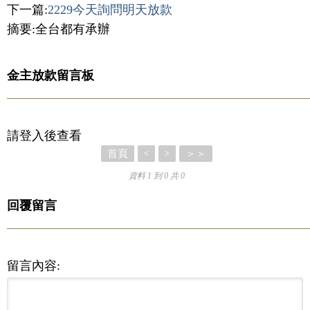
下一篇:
2229今天詢問明天放款
摘要:全台都有承辦
金主放款留言板
請登入後查看
首頁
＞＞
<
>
資料 1 到 0 共 0
回覆留言
留言內容: