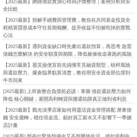
【2025最新】網路借款實測心得與評價整理｜案例分析與安
全比較
【2025最新】拆解手續費與管理費，教你在共同基金投資全
程精算隱形成本守住長期報酬、提升收益不怕被吃掉的實戰
心法
【2025最新】遇到資金缺口時先畫出還款預算，再思考 急需
借錢怎麼解決 的安全額度與期限，降低被催收追著跑的風險
【2025最新】股災撿便宜前先搞懂常見融資類型，槓桿風險
與還款壓力、爆倉臨界點算清楚，教你用安全資金部位撐到
牛市回來
[2025最新] 上班族整合負債前必讀：掌握 借款還款壓力如何
降低 核心關鍵，避開高利轉貸與攤還陷阱真正做到省利息
【2025最新】觀光淡季店家如何用靈活資金管理搭配 屏東借
錢 安全週轉，穩住現金流、顧好員工薪水又不影響下一季擴
店計畫
[2025最新] 想存出緊急預備金又不想壓垮生活，借款規劃中