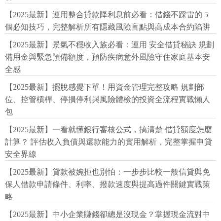
【2025最新】運用整合貸款降利息前必看：借錢不踩雷的 5
個必知技巧，完整解析所有隱藏風險盲點與高成本合約陷阱
【2025最新】景氣不穩收入族必看：運用 安全借貸秘訣 規劃
備用金與緊急預備額度，預防疾病意外風險守住家庭基本安
全感
【2025最新】擺脫感覺下單！用資金管理完整攻略 規劃部
位、控管槓桿、停損停利與風險體檢的投資全流程實戰懶人
包
【2025最新】一看就懂銀行審核公式，搞清楚 借貸額度怎麼
計算？ 評估收入負債與還款能力的實用解析，完整掌握申貸
安全界線
【2025最新】貸款被婉拒也別怕：一步步比較一般信貸與免
保人借款申請條件、利率、撥款速度與提高過件關鍵實戰策
略
【2025最新】中小企業賺錢卻總是沒現金？掌握現金流對中