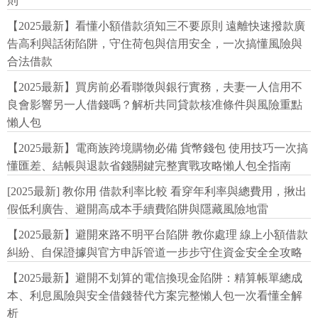
則
【2025最新】看懂小額借款須知三不要原則 遠離快速撥款廣
告高利與話術陷阱，守住荷包與信用安全，一次搞懂風險與
合法借款
【2025最新】買房前必看聯徵與銀行實務，夫妻一人信用不
良會影響另一人借錢嗎？解析共同貸款核准條件與風險重點
懶人包
【2025最新】電商族跨境購物必備 貨幣錢包 使用技巧一次搞
懂匯差、結帳與退款省錢關鍵完整實戰攻略懶人包全指南
[2025最新] 教你用 借款利率比較 看穿年利率與總費用，揪出
假低利廣告、避開高成本手續費陷阱與隱藏風險地雷
【2025最新】避開來路不明平台陷阱 教你處理 線上小額借款
糾紛、自保證據與官方申訴管道一步步守住資金安全全攻略
【2025最新】避開不划算的電信換現金陷阱：精算帳單總成
本、利息風險與安全借錢替代方案完整懶人包一次看懂全解
析