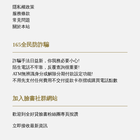
隱私權政策
服務條款
常見問題
關於本站
165全民防詐騙
詐騙手法日益新，你我務必要小心!
陌生電話不牢靠，反覆查詢很重要!
ATM無辨識身分或解除分期付款設定功能!
不用先支付任何費用不交付提款卡存摺或購買電話點數
加入臉書社群網站
歡迎到全好貸臉書粉絲團專頁按讚
立即接收最新資訊