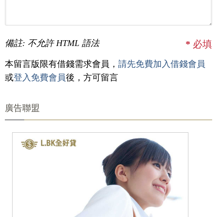
備註: 不允許 HTML 語法
*
必填
本留言版限有借錢需求會員，
請先免費加入借錢會員
或
登入免費會員
後，方可留言
廣告聯盟