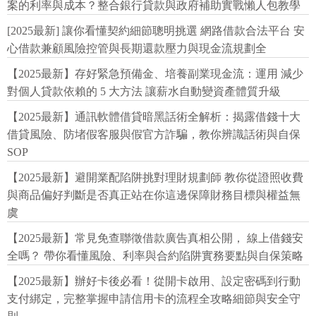
案的利率與成本？整合銀行貸款與政府補助實戰懶人包教學
[2025最新] 讓你看懂契約細節聰明挑選 網路借款合法平台 安
心借款兼顧風險控管與長期還款壓力與現金流規劃全
【2025最新】存好緊急預備金、培養副業現金流：運用 減少
對個人貸款依賴的 5 大方法 讓薪水自動變資產體質升級
【2025最新】通訊軟體借貸暗黑話術全解析：揭露借錢十大
借貸風險、防堵假客服與假官方詐騙，教你辨識話術與自保
SOP
【2025最新】避開業配陷阱挑對理財規劃師 教你從證照收費
與商品偏好判斷是否真正站在你這邊保障財務目標與權益無
虞
【2025最新】常見免查聯徵借款廣告真相公開， 線上借錢安
全嗎？ 帶你看懂風險、利率與合約陷阱實務要點與自保策略
【2025最新】辦好卡後必看！從開卡啟用、設定密碼到行動
支付綁定，完整掌握申請信用卡的流程全攻略細節與安全守