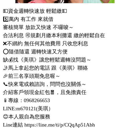
💵資金週轉快速放 輕鬆繳💵

5️⃣萬內 有工作 來就借

審核簡單 放款又快速 不囉唆～

合法利息 🉑️規劃月繳本利攤還 繳的輕鬆自在

❌不綁約 無任何其他費用 只收您利息 

⭕️隨借隨還 週轉快速又方便

缺💰找《美琪》讓您輕鬆週轉沒問題～

🤳馬上拿起您的電話 跟《美琪》聯絡 

🎉前三名享頭期免息喔～

📞快來電或賴諮詢，問問也沒關係～

介紹客戶領現金紅包🧧，且免擔責任

📱專線：0968266653

LINE:m670121(美琪）

😊本人親自為您服務 

Line連結 https://line.me/ti/p/CQqAp51Abh