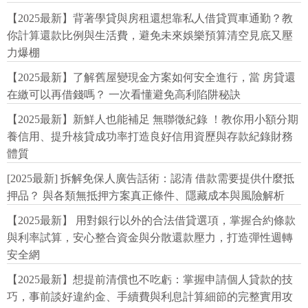
【2025最新】背著學貸與房租還想靠私人借貸買車通勤？教
你計算還款比例與生活費，避免未來娛樂預算清空見底又壓
力爆棚
【2025最新】了解舊屋變現金方案如何安全進行，當 房貸還
在繳可以再借錢嗎？ 一次看懂避免高利陷阱秘訣
【2025最新】新鮮人也能補足 無聯徵紀錄 ！教你用小額分期
養信用、提升核貸成功率打造良好信用資歷與存款紀錄財務
體質
[2025最新] 拆解免保人廣告話術：認清 借款需要提供什麼抵
押品？ 與各類無抵押方案真正條件、隱藏成本與風險解析
【2025最新】 用對銀行以外的合法借貸選項，掌握合約條款
與利率試算，安心整合資金與分散還款壓力，打造彈性週轉
安全網
【2025最新】想提前清償也不吃虧：掌握申請個人貸款的技
巧，事前談好違約金、手續費與利息計算細節的完整實用攻