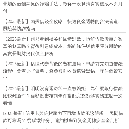
疊加的借錢常見的詐騙手法，教你一次算清真實總成本與月
付
【2025最新】南投借錢全攻略：快速資金週轉的合法管道、
風險與防詐指南
【2025最新】別只看到禮券和回饋點數，拆解借款優惠方案
真的划算嗎？背後利息總成本、綁約條件與信用評分風險的
真實長期財務代價全解析
【2025最新】搞懂代辦背後的審核眉角：申請前先知道借錢
流程中會查哪些資料，避免被亂收費還背黑鍋、守住個資安
全
【2025最新】明明沒有遲繳卻一直被婉拒，為什麼銀行借錢
比較難過件？從額度審核到條件搭配完整拆解實務重點一次
看懂
[2025最新] 信用卡與信貸壓力下再增借款風險解析： 民間借
款可靠嗎？ 從聯徵評分、違約機率到資金周轉安全全剖析