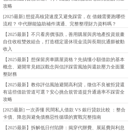
攻略
[2025最新] 想提高核貸速度又避免踩雷，在 借錢需要跑哪些
流程？ 中代辦能協助補件溝通、完整整理財力資料嗎？
【2025最新】不只看房價漲跌，善用購屋與房地產投資規畫
自住收租雙效組合，打造穩定退休現金流與長期抗通膨被動
收入
【2025最新】想保留房車購屋資格？先搞懂小額借款的基本
概念、避開常見錯誤觀念與信評踩雷風險與還款壓力全面重
整財務
【2025最新】教你評估風險避開高利貸，徵信不良被拒貸還
有這些借款管道可選？安心挑合規管道提升通過率不踩雷全
攻略
[2025最新] 一次弄懂 民間私人借款 VS 銀行貸款比較 ：整合
卡債、降息與避免債務惡性循環的實戰完整指南
【2025最新】拆解低日付陷阱：揭穿代辦費、展延費與利息