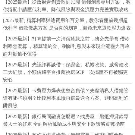
【2025最新】從政府青創貸款到民間 借錢創業專用方案 ，教
你搭配申請壓低利率、降低風險與現金流壓力完整實戰攻略
[2025最新] 精算利率與總費用年百分率，教你看懂前幾期超
低利率 借款優惠方案 是否真的划算，避免未來還款壓力爆表
【2025最新】打算提前一次清償貸款之前，務必先學會 借款
利率怎麼算 ，精算違約金、剩餘利息與未來現金流壓力再冷
靜判斷值不值得
【2025最新】先認詐再談借：保證金、私帳收款、威脅催收
三大紅旗，小額借錢平台推薦挑選SOP一次搞懂不再被騙更
安心
【2025最新】卡費壓力爆表想整合負債？先釐清私人借錢管
道有哪些類別？比較利率風險再選最適合方案、避開高利陷
阱風險
【2025最新】銀行民間融資怎麼選？找房屋二胎抵押貸款專
業人士的好處 全面解析風險成本與安全下款策略實戰指南
【2025最新】教你不慌還卡費：借錢需要工作證明嗎全解