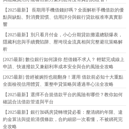
【2025最新】 長期用手機借錢好嗎？全面解析手機借款的優
點與缺點、對消費習慣、信用評分與銀行貸款核准率真實影
響
【2025最新】別只看月付金，小心分期貸款攤還總額爆表，
隱藏利息與手續費陷阱、壓垮現金流真相與完整避坑策略解
析
[2025最新] 數位銀行如何讓你 想借錢不求人？ 輕鬆完成線上
申請、快速撥款又兼顧利率成本安全與合約風險全攻略
[2025最新] 曾經被婉拒也能翻身！運用 借款前必知十大重點
全面檢視信用體質、重整申貸策略與通過率心法全攻略
【2025最新】選擇不合規借款平台的風險有哪些？教你如何
確認合法借款管道與平台
【2025最新】銀行加碼房貸轉增貸必看：釐清綁約年限、違
約金算法與提前清償條款，合約細節一次看懂，不被綁死完
全攻略