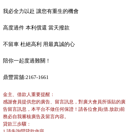
我必全力以赴 讓您有重生的機會

高度過件 本利償還 當天撥款

不留車 杜絕高利 用最真誠的心

陪你一起度過難關！
鼎豐當舖:2167-1661
金主、借款人重要提醒：
感謝會員提供您的廣告、留言訊息，對廣大會員所張貼的廣
告留言訊息，本平台不做任何保證！請各位會員(借.放款)前
務必自我審核廣告及留言內容。
貸款三歩驟：
1.請先詢問貸款內容。