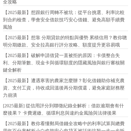
全攻略
【2025最新】想跟銀行周轉不被坑：從平台挑選、利率比較
到合約檢查，學會安全借款技巧安心借錢、避免高額手續費
風險
【2025最新】想靠 分期貸款的特點與優勢 累積信用？教你聰
明分期繳款、安全拉高銀行評分攻略、額度提升更容易哦
【2025最新】破解申請借貸一直被拒的原因：卡債整合失
利、分期筆數、現金卡與循環額度的隱藏風險與銀行審核關
鍵全解析
【2025最新】遭遇寒害的農家怎麼辦？彰化借錢助你補充農
資、支付工資，待收成回溫後再分期償還，避免家庭財務壓
力崩潰
[2025最新] 從信用評分到聯徵紀錄全解析：借款逾期會有什
麼後果？ 卡費遲繳、循環利息與違約金風險與法律後果
【2025最新】教你看懂郵局借錢全攻略中的利率試算與總費
用年百分率解析小白也能安心申貸不被話術坑殺一步一步拆