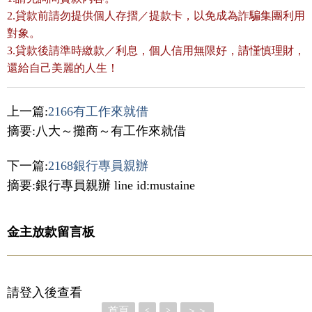
2.貸款前請勿提供個人存摺／提款卡，以免成為詐騙集團利用
對象。
3.貸款後請準時繳款／利息，個人信用無限好，請慬慎理財，
還給自己美麗的人生！
上一篇:
2166有工作來就借
摘要:八大～攤商～有工作來就借
下一篇:
2168銀行專員親辦
摘要:銀行專員親辦 line id:mustaine
金主放款留言板
請登入後查看
首頁
＞＞
<
>