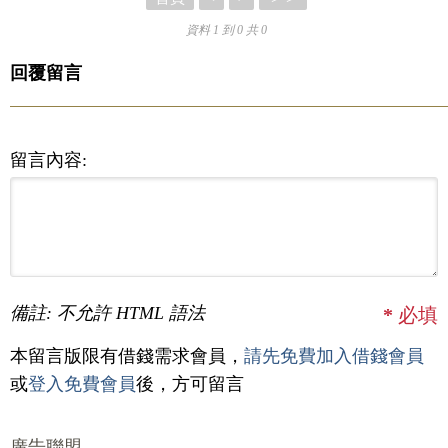
資料 1 到 0 共 0
回覆留言
留言內容:
備註: 不允許 HTML 語法
*
必填
本留言版限有借錢需求會員，
請先免費加入借錢會員
或
登入免費會員
後，方可留言
廣告聯盟