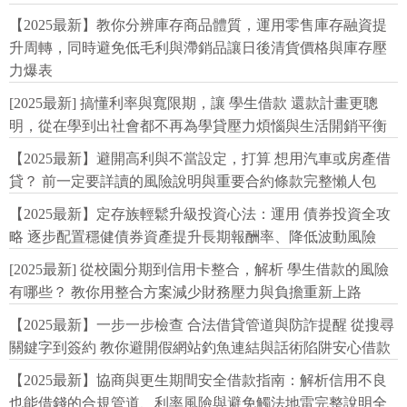
【2025最新】教你分辨庫存商品體質，運用零售庫存融資提
升周轉，同時避免低毛利與滯銷品讓日後清貨價格與庫存壓
力爆表
[2025最新] 搞懂利率與寬限期，讓 學生借款 還款計畫更聰
明，從在學到出社會都不再為學貸壓力煩惱與生活開銷平衡
【2025最新】避開高利與不當設定，打算 想用汽車或房產借
貸？ 前一定要詳讀的風險說明與重要合約條款完整懶人包
【2025最新】定存族輕鬆升級投資心法：運用 債券投資全攻
略 逐步配置穩健債券資產提升長期報酬率、降低波動風險
[2025最新] 從校園分期到信用卡整合，解析 學生借款的風險
有哪些？ 教你用整合方案減少財務壓力與負擔重新上路
【2025最新】一步一步檢查 合法借貸管道與防詐提醒 從搜尋
關鍵字到簽約 教你避開假網站釣魚連結與話術陷阱安心借款
【2025最新】協商與更生期間安全借款指南：解析信用不良
也能借錢的合規管道、利率風險與避免觸法地雷完整說明全