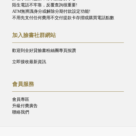
陌生電話不牢靠，反覆查詢很重要!
ATM無辨識身分或解除分期付款設定功能!
不用先支付任何費用不交付提款卡存摺或購買電話點數
加入臉書社群網站
歡迎到全好貸臉書粉絲團專頁按讚
立即接收最新資訊
會員服務
會員專區
升級付費廣告
聯絡我們