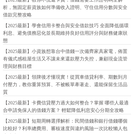
析，無固定薪資族如何準備收入證明、守住信用分數與安全
借款完整攻略
【2025最新】學會信用卡整合與安全借款技巧 全面降低循環
利息、避免債務惡化並長期維持良好信用評分與財務健康狀
態
【2025最新】小資族想靠台中借錢一次備齊家具家電，佈置
有儀式感租屋生活又不讓未來還款壓力失控，兼顧現金流管
理與財務目標
【2025最新】領牌後才懂現實！從買車借貸利率、期數到月
付壓力，教你重算預算、不被帳單牽著走、還能保留生活品
質
【2025最新】卡費信貸壓力過大如何整合？掌握 哪些人最適
合申請免保人的借錢方案？ 輕鬆降低利息安心分期全攻略
【2025最新】短期周轉選擇解析：民間借錢和銀行借錢哪個
比較好？利率總費用、審核速度與違約風險一次比較懶人包