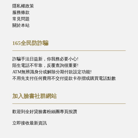
隱私權政策
服務條款
常見問題
關於本站
165全民防詐騙
詐騙手法日益新，你我務必要小心!
陌生電話不牢靠，反覆查詢很重要!
ATM無辨識身分或解除分期付款設定功能!
不用先支付任何費用不交付提款卡存摺或購買電話點數
加入臉書社群網站
歡迎到全好貸臉書粉絲團專頁按讚
立即接收最新資訊