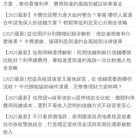
方案 ，教你看懂利率、費用與違約風險別被話術牽著走
【2025最新】卡費信貸壓力過大如何整合？掌握 哪些人最適
合申請免保人的借錢方案？ 輕鬆降低利息安心分期全攻略
[2025最新] 從信用評分到聯徵紀錄全解析：借款逾期會有什
麼後果？ 卡費遲繳、循環利息與違約金風險與法律後果
【2025最新】短期周轉選擇解析：民間借錢和銀行借錢哪個
比較好？利率總費用、審核速度與違約風險一次比較懶人包
全攻略
[2025最新] 想提高核貸速度又避免踩雷，在 借錢需要跑哪些
流程？ 中代辦能協助補件溝通、完整整理財力資料嗎？
【2025最新】信用貸vs保單借款vs質押借款全比較：攤開利率
費用與總成本，選對不看收入證明的借錢方式不踩雷更安心
【2025最新】不只看房價漲跌，善用購屋與房地產投資規畫
自住收租雙效組合，打造穩定退休現金流與長期抗通膨被動
收入