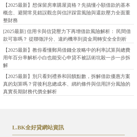
【2025最新】想保留房車購屋資格？先搞懂小額借款的基本
概念、避開常見錯誤觀念與信評踩雷風險與還款壓力全面重
整財務
[2025最新] 信用卡與信貸壓力下再增借款風險解析： 民間借
款可靠嗎？ 從聯徵評分、違約機率到資金周轉安全全剖析
【2025最新】教你看懂郵局借錢全攻略中的利率試算與總費
用年百分率解析小白也能安心申貸不被話術坑殺一步一步拆
解
【2025最新】別只看到禮券和回饋點數，拆解借款優惠方案
真的划算嗎？背後利息總成本、綁約條件與信用評分風險的
真實長期財務代價全解析
L.BK全好貸網站資訊