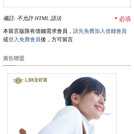
備註: 不允許 HTML 語法
*
必填
本留言版限有借錢需求會員，
請先免費加入借錢會員
或
登入免費會員
後，方可留言
廣告聯盟