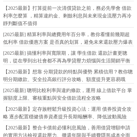
【2025最新】打算提前一次清償貸款之前，務必先學會 借款
利率怎麼算 ，精算違約金、剩餘利息與未來現金流壓力再冷
靜判斷值不值得
[2025最新] 精算利率與總費用年百分率，教你看懂前幾期超
低利率 借款優惠方案 是否真的划算，避免未來還款壓力爆表
[2025最新] 搞懂利率與寬限期，讓 學生借款 還款計畫更聰
明，從在學到出社會都不再為學貸壓力煩惱與生活開銷平衡
【2025最新】想靠 分期貸款的特點與優勢 累積信用？教你聰
明分期繳款、安全拉高銀行評分攻略、額度提升更容易哦
[2025最新] 聰明比較利率與違約條款，運用 線上借款平台 掌
握額度上限、審核重點與安全借款流程全攻略
【2025最新】定存族輕鬆升級投資心法：運用 債券投資全攻
略 逐步配置穩健債券資產提升長期報酬率、降低波動風險
【2025最新】整合卡債前必懂利息風險，善用借貸增額申請
的實用方法檢視還款壓力、攤還年限與手續費隱形成本全面