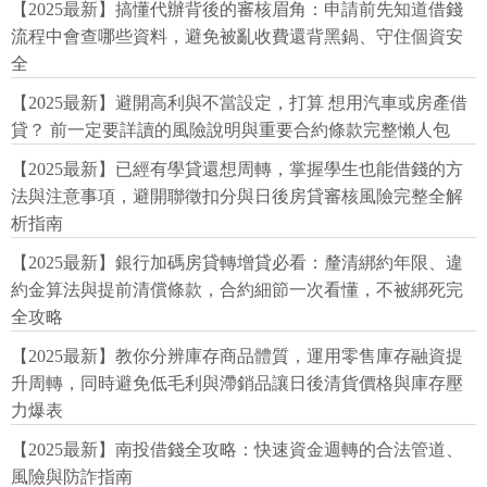
【2025最新】搞懂代辦背後的審核眉角：申請前先知道借錢
流程中會查哪些資料，避免被亂收費還背黑鍋、守住個資安
全
【2025最新】避開高利與不當設定，打算 想用汽車或房產借
貸？ 前一定要詳讀的風險說明與重要合約條款完整懶人包
【2025最新】已經有學貸還想周轉，掌握學生也能借錢的方
法與注意事項，避開聯徵扣分與日後房貸審核風險完整全解
析指南
【2025最新】銀行加碼房貸轉增貸必看：釐清綁約年限、違
約金算法與提前清償條款，合約細節一次看懂，不被綁死完
全攻略
【2025最新】教你分辨庫存商品體質，運用零售庫存融資提
升周轉，同時避免低毛利與滯銷品讓日後清貨價格與庫存壓
力爆表
【2025最新】南投借錢全攻略：快速資金週轉的合法管道、
風險與防詐指南