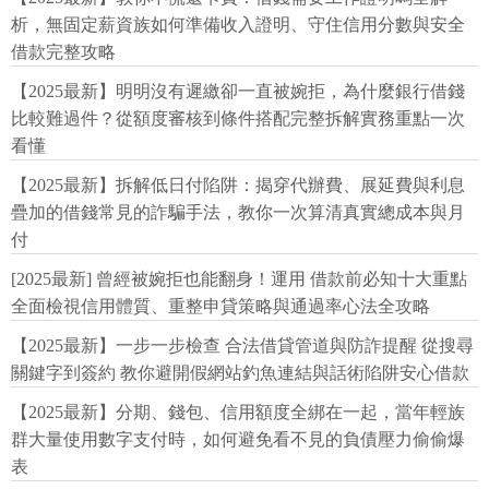
析，無固定薪資族如何準備收入證明、守住信用分數與安全
借款完整攻略
【2025最新】明明沒有遲繳卻一直被婉拒，為什麼銀行借錢
比較難過件？從額度審核到條件搭配完整拆解實務重點一次
看懂
【2025最新】拆解低日付陷阱：揭穿代辦費、展延費與利息
疊加的借錢常見的詐騙手法，教你一次算清真實總成本與月
付
[2025最新] 曾經被婉拒也能翻身！運用 借款前必知十大重點
全面檢視信用體質、重整申貸策略與通過率心法全攻略
【2025最新】一步一步檢查 合法借貸管道與防詐提醒 從搜尋
關鍵字到簽約 教你避開假網站釣魚連結與話術陷阱安心借款
【2025最新】分期、錢包、信用額度全綁在一起，當年輕族
群大量使用數字支付時，如何避免看不見的負債壓力偷偷爆
表