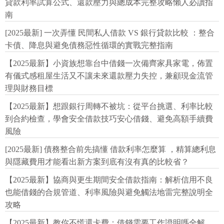
貸款利率試算公式、還款壓力與總成本完整攻略懶人必讀指
南
[2025最新] 一次弄懂 民間私人借款 VS 銀行貸款比較 ：整合
卡債、降息與避免債務惡性循環的實戰完整指南
【2025最新】小資族想靠台中借錢一次備齊家具家電，佈置
有儀式感租屋生活又不讓未來還款壓力失控，兼顧現金流管
理與財務目標
【2025最新】想跟銀行周轉不被坑：從平台挑選、利率比較
到合約檢查，學會安全借款技巧安心借錢、避免高額手續費
風險
[2025最新] 債務整合前先搞懂 借款利率怎麼算 ，精算總利息
與隱藏費用才能看出新方案到底有沒有真的比較省？
【2025最新】協商與更生期間安全借款指南：解析信用不良
也能借錢的合規管道、利率風險與避免觸法地雷完整說明全
攻略
【2025最新】教你不慌還卡費：借錢需要工作證明嗎全解