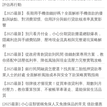
評估再行動
【2025最新】 長期用手機借錢好嗎？全面解析手機借款的優
點與缺點、對消費習慣、信用評分與銀行貸款核准率真實影
響
【2025最新】別只看月付金，小心分期貸款攤還總額爆表，
隱藏利息與手續費陷阱、壓垮現金流真相與完整避坑策略解
析
【2025最新】從政府青創貸款到民間 借錢創業專用方案 ，教
你搭配申請壓低利率、降低風險與現金流壓力完整實戰攻略
【2025最新】銀行民間融資怎麼選？找房屋二胎抵押貸款專
業人士的好處 全面解析風險成本與安全下款策略實戰指南
【2025最新】領牌後才懂現實！從買車借貸利率、期數到月
付壓力，教你重算預算、不被帳單牽著走、還能保留生活品
質
[2025最新] 小心這類號稱免保人又免擔保品的常見 借款優惠