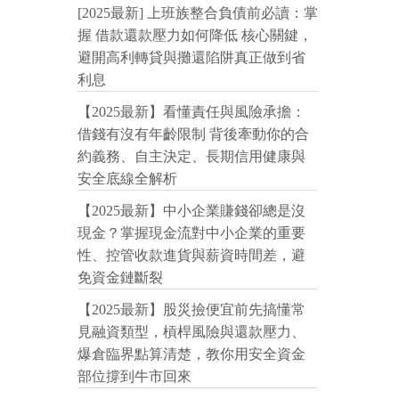
[2025最新] 上班族整合負債前必讀：掌
握 借款還款壓力如何降低 核心關鍵，
避開高利轉貸與攤還陷阱真正做到省
利息
【2025最新】看懂責任與風險承擔：
借錢有沒有年齡限制 背後牽動你的合
約義務、自主決定、長期信用健康與
安全底線全解析
【2025最新】中小企業賺錢卻總是沒
現金？掌握現金流對中小企業的重要
性、控管收款進貨與薪資時間差，避
免資金鏈斷裂
【2025最新】股災撿便宜前先搞懂常
見融資類型，槓桿風險與還款壓力、
爆倉臨界點算清楚，教你用安全資金
部位撐到牛市回來