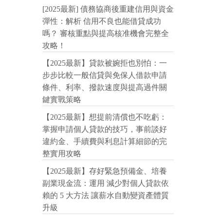
[2025最新] 債務協商後重建信用與資金
彈性：解析 信用不良也能借貸成功
嗎？ 審核重點與提高核准機會完整全
攻略！
【2025最新】貸款被婉拒也別怕：一
步步比較一般信貸與免保人借款申請
條件、利率、撥款速度與提高過件關
鍵實戰策略
【2025最新】想提前清償也不吃虧：
掌握申請個人貸款的技巧，事前談好
違約金、手續費與利息計算細節的完
整實用攻略
【2025最新】存好緊急預備金、培養
副業現金流：運用 減少對個人貸款依
賴的 5 大方法 讓薪水自動變資產體質
升級