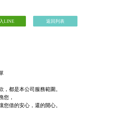
入LINE
返回列表
單
款，都是本公司服務範圍。
務您，
讓您借的安心，還的開心。