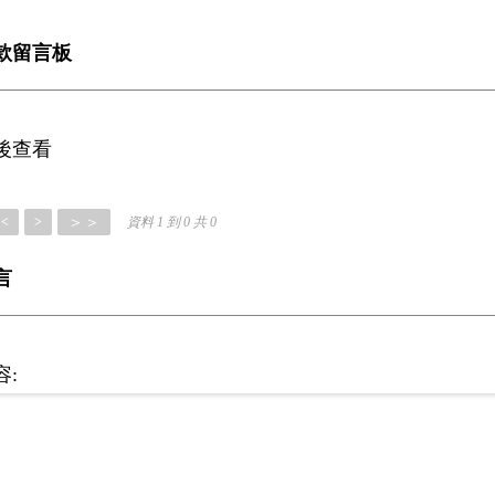
款留言板
後查看
＞＞
<
>
資料 1 到 0 共 0
言
容: