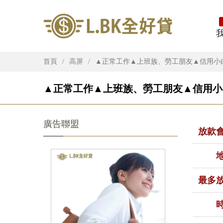
首頁
高屏
▲正常工作▲上班族、勞工朋友▲信用小
▲正常工作▲上班族、勞工朋友▲信用小白
廣告聯盟
放款
最多