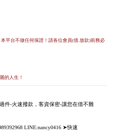
平台不做任何保證！請各位會員(借.放款)前務必
美麗的人生！
速過件-火速撥款，客資保密-讓您在借不難
68 LINE:nancy0416 ➤快速