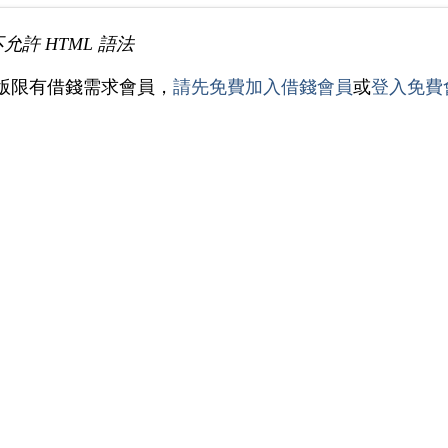
不允許 HTML 語法
版限有借錢需求會員，
請先免費加入借錢會員
或
登入免費