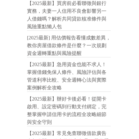
【2025最新】買房前必看聯徵與銀行
實務，夫妻一人信用不良會影響另一
人借錢嗎？解析共同貸款核准條件與
風險重點懶人包
[2025最新] 用估價報告看懂成數差異，
教你房屋借款條件是什麼？一次規劃
資金週轉重點與風險提醒
【2025最新】急用資金也能不求人！
掌握借錢免保人條件、風險評估與各
管道利率比較、安全週轉心法與實際
案例解析全攻略
【2025最新】辦好卡後必看！從開卡
啟用、設定密碼到行動支付綁定，完
整掌握申請信用卡的流程全攻略細節
與安全守則
【2025最新】常見免查聯徵借款廣告