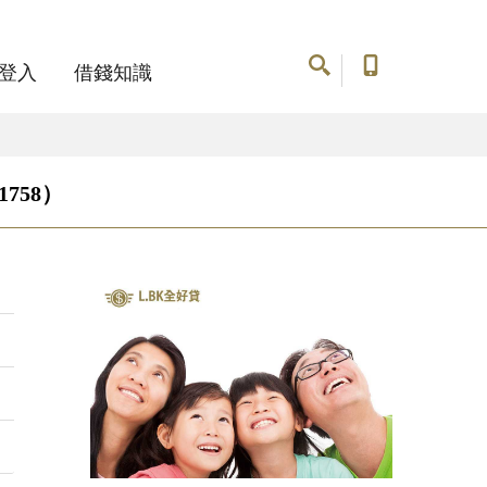
登入
借錢知識
758）