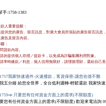
:1758-1383
借款人重要提醒：
員提供您的廣告、留言訊息，對廣大會員所張貼的廣告留言訊息，本
核廣告及留言內容。
歩驟：
詢問貸款內容。
款前請勿提供個人存摺／提款卡，以免成為詐騙集團利用對象。
款後請準時繳款／利息，個人信用無限好，請慬慎理財，還給自己
1757我家快速過件-火速撥款，客資保密-讓您在借不難
借我五分鐘 給您全世界，全台低利週轉-輕鬆還款 我家快
1759📣 只要您有任何資金方面上的需求(不限額度)
要您有任何資金方面上的需求(不限額度) 歡迎來電洽詢 09893929