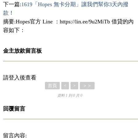
下一篇:
1619「Hopes 無卡分期」讓我們幫你3天內撥
款！
摘要:Hopes官方 Line ：https://lin.ee/9u2MiTb 借貸的內
容如下：
金主放款留言板
請登入後查看
首頁
＞＞
<
>
資料 1 到 0 共 0
回覆留言
留言內容: