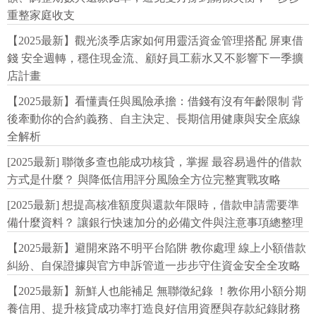
重整家庭收支
【2025最新】觀光淡季店家如何用靈活資金管理搭配 屏東借
錢 安全週轉，穩住現金流、顧好員工薪水又不影響下一季擴
店計畫
【2025最新】看懂責任與風險承擔：借錢有沒有年齡限制 背
後牽動你的合約義務、自主決定、長期信用健康與安全底線
全解析
[2025最新] 聯徵多查也能成功核貸，掌握 最容易過件的借款
方式是什麼？ 與降低信用評分風險全方位完整實戰攻略
[2025最新] 想提高核准額度與還款年限時，借款申請需要準
備什麼資料？ 讓銀行快速加分的必備文件與注意事項總整理
【2025最新】避開來路不明平台陷阱 教你處理 線上小額借款
糾紛、自保證據與官方申訴管道一步步守住資金安全全攻略
【2025最新】新鮮人也能補足 無聯徵紀錄 ！教你用小額分期
養信用、提升核貸成功率打造良好信用資歷與存款紀錄財務