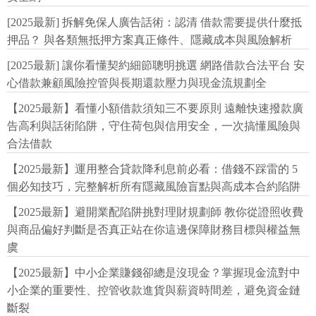
[2025最新] 拆解免保人廣告話術：認清 借款需要提供什麼抵
押品？ 與各類無抵押方案真正條件、隱藏成本與風險解析
[2025最新] 讓你看懂契約細節聰明挑選 網路借款合法平台 安
心借款兼顧風險控管與長期還款壓力與現金流規劃全
【2025最新】看懂小額借款須知三不要原則 遠離快速撥款廣
告高利與話術陷阱，守住荷包與信用安全，一次搞懂風險與
合法借款
【2025最新】運用整合貸款降利息前必看：借錢不踩雷的 5
個必知技巧，完整解析所有隱藏風險盲點與高成本合約陷阱
【2025最新】避開業配陷阱挑對理財規劃師 教你從證照收費
與商品偏好判斷是否真正站在你這邊保障財務目標與權益無
虞
【2025最新】中小企業賺錢卻總是沒現金？掌握現金流對中
小企業的重要性、控管收款進貨與薪資時間差，避免資金鏈
斷裂