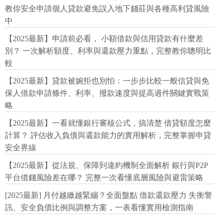
教你安全申請個人貸款避免誤入地下錢莊與各種高利貸風險
中
【2025最新】申請前必看， 小額借款與信用貸款有什麼差
別？ 一次解析額度、利率與還款壓力重點，完整教你聰明比
較
【2025最新】貸款被婉拒也別怕：一步步比較一般信貸與免
保人借款申請條件、利率、撥款速度與提高過件關鍵實戰策
略
【2025最新】一看就懂銀行審核公式，搞清楚 借貸額度怎麼
計算？ 評估收入負債與還款能力的實用解析，完整掌握申貸
安全界線
【2025最新】從法規、保障到違約機制全面解析 銀行與P2P
平台借錢風險差在哪？ 完整一次看懂底層風險與避雷策略
[2025最新] 月付越繳越緊繃？全面盤點 借款還款壓力 失衡警
訊、安全負債比例與調整方案，一表看懂實用檢測指南