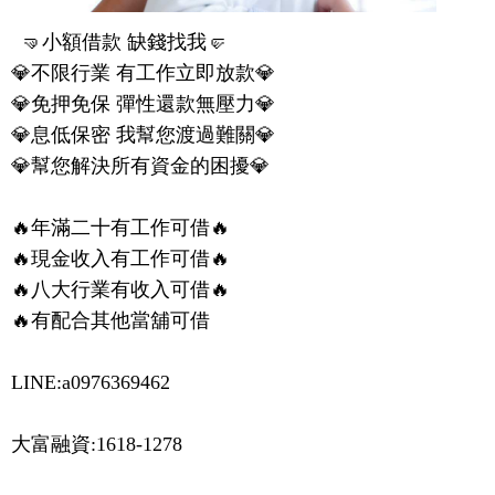
  🤜小額借款 缺錢找我🤛

💎不限行業 有工作立即放款💎

💎免押免保 彈性還款無壓力💎

💎息低保密 我幫您渡過難關💎

💎幫您解決所有資金的困擾💎

🔥年滿二十有工作可借🔥

🔥現金收入有工作可借🔥

🔥八大行業有收入可借🔥

🔥有配合其他當舖可借

LINE:a0976369462
大富融資:1618-1278