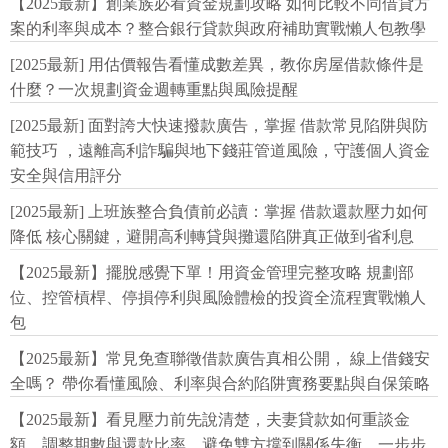
【2025最新】創業族必看資金規劃攻略 如何比較不同借貸方
案的利率與成本？整合銀行貸款與政府補助實戰懶人包教學
[2025最新] 用估價報告看懂成數差異，教你房屋借款條件是
什麼？一次規劃資金週轉重點與風險提醒
[2025最新] 面對誇大快速撥款廣告，掌握 借款常見陷阱與防
範技巧 ，遠離高利詐騙與地下錢莊管道風險，守護個人資金
安全與信用評分
[2025最新] 上班族整合負債前必讀：掌握 借款還款壓力如何
降低 核心關鍵，避開高利轉貸與攤還陷阱真正做到省利息
【2025最新】擺脫感覺下單！用資金管理完整攻略 規劃部
位、控管槓桿、停損停利與風險體檢的投資全流程實戰懶人
包
【2025最新】常見免查聯徵借款廣告真相公開， 線上借錢安
全嗎？ 帶你看懂風險、利率與合約陷阱實務要點與自保策略
【2025最新】看見壓力前先說清楚，夫妻貸款如何重談金
額、調整期數與還款比率，避免雙方撐到關係失衡，一步步