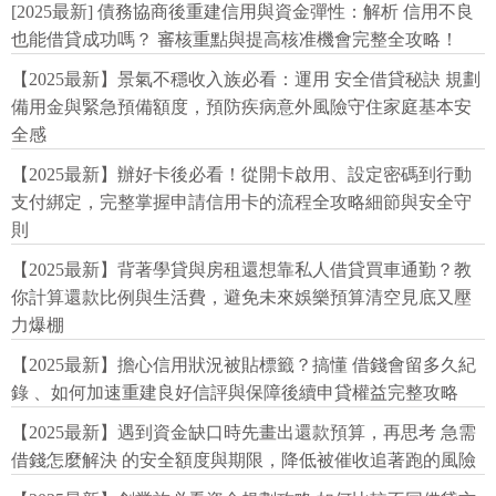
[2025最新] 債務協商後重建信用與資金彈性：解析 信用不良
也能借貸成功嗎？ 審核重點與提高核准機會完整全攻略！
【2025最新】景氣不穩收入族必看：運用 安全借貸秘訣 規劃
備用金與緊急預備額度，預防疾病意外風險守住家庭基本安
全感
【2025最新】辦好卡後必看！從開卡啟用、設定密碼到行動
支付綁定，完整掌握申請信用卡的流程全攻略細節與安全守
則
【2025最新】背著學貸與房租還想靠私人借貸買車通勤？教
你計算還款比例與生活費，避免未來娛樂預算清空見底又壓
力爆棚
【2025最新】擔心信用狀況被貼標籤？搞懂 借錢會留多久紀
錄 、如何加速重建良好信評與保障後續申貸權益完整攻略
【2025最新】遇到資金缺口時先畫出還款預算，再思考 急需
借錢怎麼解決 的安全額度與期限，降低被催收追著跑的風險