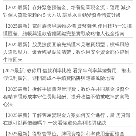
【2025最新】存好緊急預備金、培養副業現金流：運用 減少
對個人貸款依賴的 5 大方法 讓薪水自動變資產體質升級
【2025最新】電商族跨境購物必備 貨幣錢包 使用技巧一次搞
懂匯差、結帳與退款省錢關鍵完整實戰攻略懶人包全指南
【2025最新】股災撿便宜前先搞懂常見融資類型，槓桿風險
與還款壓力、爆倉臨界點算清楚，教你用安全資金部位撐到
牛市回來
[2025最新] 教你用 借款利率比較 看穿年利率與總費用，揪出
假低利廣告、避開高成本手續費陷阱與隱藏風險地雷
【2025最新】拆解手續費與管理費，教你在共同基金投資全
程精算隱形成本守住長期報酬、提升收益不怕被吃掉的實戰
心法
【2025最新】了解舊屋變現金方案如何安全進行，當 房貸還
在繳可以再借錢嗎？ 一次看懂避免高利陷阱秘訣
【2025最新】從監管單位、牌照資格到利率費用全面檢查，