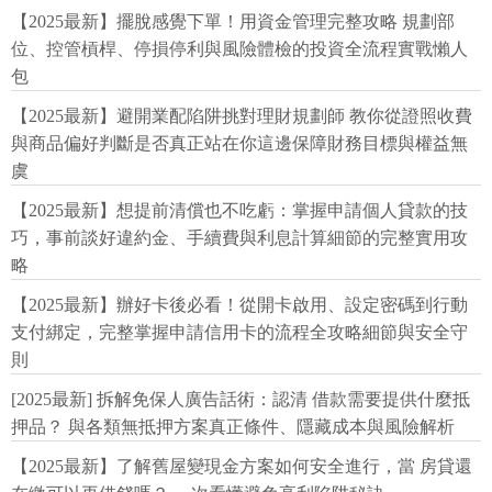
【2025最新】擺脫感覺下單！用資金管理完整攻略 規劃部
位、控管槓桿、停損停利與風險體檢的投資全流程實戰懶人
包
【2025最新】避開業配陷阱挑對理財規劃師 教你從證照收費
與商品偏好判斷是否真正站在你這邊保障財務目標與權益無
虞
【2025最新】想提前清償也不吃虧：掌握申請個人貸款的技
巧，事前談好違約金、手續費與利息計算細節的完整實用攻
略
【2025最新】辦好卡後必看！從開卡啟用、設定密碼到行動
支付綁定，完整掌握申請信用卡的流程全攻略細節與安全守
則
[2025最新] 拆解免保人廣告話術：認清 借款需要提供什麼抵
押品？ 與各類無抵押方案真正條件、隱藏成本與風險解析
【2025最新】了解舊屋變現金方案如何安全進行，當 房貸還