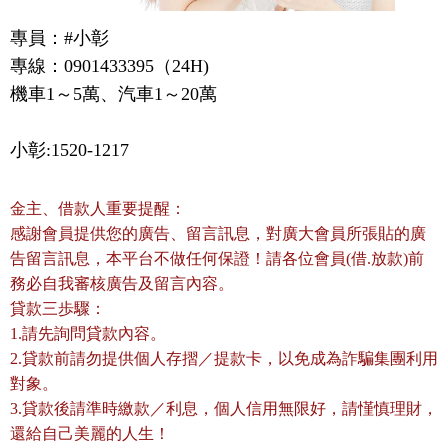
專員：#小彰

專線：0901433395（24H)

機車1～5萬、汽車1～20萬
小彰:1520-1217
金主、借款人重要提醒：
感謝會員提供您的廣告、留言訊息，對廣大會員所張貼的廣
告留言訊息，本平台不做任何保證！請各位會員(借.放款)前
務必自我審核廣告及留言內容。
貸款三歩驟：
1.請先詢問貸款內容。
2.貸款前請勿提供個人存摺／提款卡，以免成為詐騙集團利用
對象。
3.貸款後請準時繳款／利息，個人信用無限好，請慬慎理財，
還給自己美麗的人生！