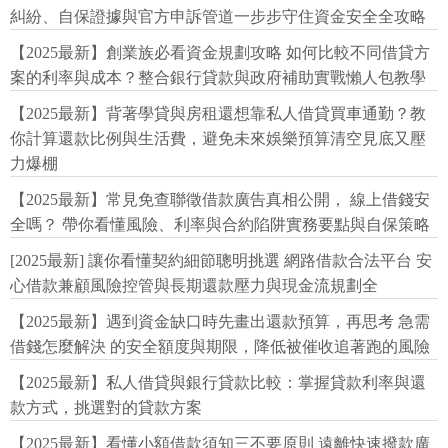
糾紛、自保證據與官方申訴管道一步步守住資金安全全攻略
【2025最新】創業族必看資金規劃攻略 如何比較不同借貸方
案的利率與成本？整合銀行貸款與政府補助實戰懶人包教學
【2025最新】背著學貸與房租還想靠私人借貸買車通勤？教
你計算還款比例與生活費，避免未來娛樂預算清空見底又壓
力爆棚
【2025最新】常見免查聯徵借款廣告真相公開， 線上借錢安
全嗎？ 帶你看懂風險、利率與合約陷阱實務要點與自保策略
[2025最新] 讓你看懂契約細節聰明挑選 網路借款合法平台 安
心借款兼顧風險控管與長期還款壓力與現金流規劃全
【2025最新】遇到資金缺口時先畫出還款預算，再思考 急需
借錢怎麼解決 的安全額度與期限，降低被催收追著跑的風險
【2025最新】私人借貸與銀行貸款比較：掌握貸款利率與還
款方式，挑選對的貸款方案
【2025最新】看懂小額借款須知三不要原則 遠離快速撥款廣