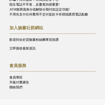
陌生電話不牢靠，反覆查詢很重要!
ATM無辨識身分或解除分期付款設定功能!
不用先支付任何費用不交付提款卡存摺或購買電話點數
加入臉書社群網站
歡迎到全好貸臉書粉絲團專頁按讚
立即接收最新資訊
會員服務
會員專區
升級付費廣告
聯絡我們