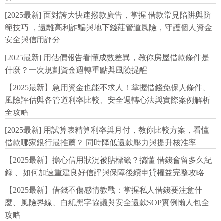
[2025最新] 面對誇大快速撥款廣告，掌握 借款常見陷阱與防
範技巧 ，遠離高利詐騙與地下錢莊管道風險，守護個人資金
安全與信用評分
[2025最新] 用估價報告看懂成數差異，教你房屋借款條件是
什麼？一次規劃資金週轉重點與風險提醒
【2025最新】急用資金也能不求人！掌握借錢免保人條件、
風險評估與各管道利率比較、安全週轉心法與實際案例解析
全攻略
[2025最新] 用試算表精算利率與月付，教你比較方案，看懂
借款哪家銀行最推薦？ 同時降低還款壓力與提升核准率
【2025最新】擔心信用狀況被貼標籤？搞懂 借錢會留多久紀
錄 、如何加速重建良好信評與保障後續申貸權益完整攻略
【2025最新】借錢不傷感情教戰：掌握私人借錢要注意什
麼、風險界線、白紙黑字協議與安全還款SOP實例懶人包全
攻略