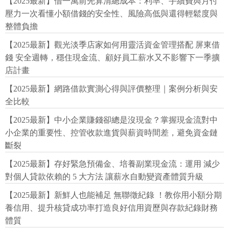
【2025最新】借一萬前先算清總成本：利率、手續費與月付
壓力一次看懂小額借錢的安全性、風險高低與還得輕鬆度與
整體負擔
【2025最新】觀光淡季店家如何用靈活資金管理搭配 屏東借
錢 安全週轉，穩住現金流、顧好員工薪水又不影響下一季擴
店計畫
【2025最新】網路借款實測心得與評價整理｜案例分析與安
全比較
【2025最新】中小企業賺錢卻總是沒現金？掌握現金流對中
小企業的重要性、控管收款進貨與薪資時間差，避免資金鏈
斷裂
【2025最新】存好緊急預備金、培養副業現金流：運用 減少
對個人貸款依賴的 5 大方法 讓薪水自動變資產體質升級
【2025最新】新鮮人也能補足 無聯徵紀錄 ！教你用小額分期
養信用、提升核貸成功率打造良好信用資歷與存款紀錄財務
體質