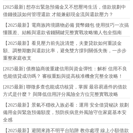
[2025最新] 想存出緊急預備金又不想壓垮生活，借款規劃中
借錢後該如何管理還款 才能兼顧現金流與還款壓力？
【2025最新】電商族跨境購物必備 貨幣錢包 使用技巧一次搞
懂匯差、結帳與退款省錢關鍵完整實戰攻略懶人包全指南
【2025最新】看見壓力前先說清楚，夫妻貸款如何重談金
額、調整期數與還款比率，避免雙方撐到關係失衡，一步步
重整家庭收支
[2025最新] 債務協商後重建信用與資金彈性：解析 信用不良
也能借貸成功嗎？ 審核重點與提高核准機會完整全攻略！
[2025最新] 聯徵多查也能成功核貸，掌握 最容易過件的借款
方式是什麼？ 與降低信用評分風險全方位完整實戰攻略
【2025最新】景氣不穩收入族必看：運用 安全借貸秘訣 規劃
備用金與緊急預備額度，預防疾病意外風險守住家庭基本安
全感
【2025最新】避開來路不明平台陷阱 教你處理 線上小額借款