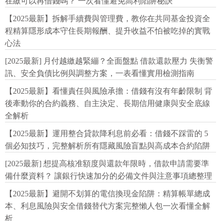
在繳可以再借錢嗎？ 一次看懂避免高利陷阱秘訣
【2025最新】拆解手續費與管理費，教你在共同基金投資全
程精算隱形成本守住長期報酬、提升收益不怕被吃掉的實戰
心法
[2025最新] 月付越繳越緊繃？全面盤點 借款還款壓力 失衡警
訊、安全負債比例與調整方案，一表看懂實用檢測指南
【2025最新】看懂責任與風險承擔：借錢有沒有年齡限制 背
後牽動你的合約義務、自主決定、長期信用健康與安全底線
全解析
【2025最新】運用整合貸款降利息前必看：借錢不踩雷的 5
個必知技巧，完整解析所有隱藏風險盲點與高成本合約陷阱
[2025最新] 想提高核准額度與還款年限時，借款申請需要準
備什麼資料？ 讓銀行快速加分的必備文件與注意事項總整理
【2025最新】避開不划算的電信換現金陷阱：精算帳單總成
本、利息風險與安全借錢替代方案完整懶人包一次看懂全解
析