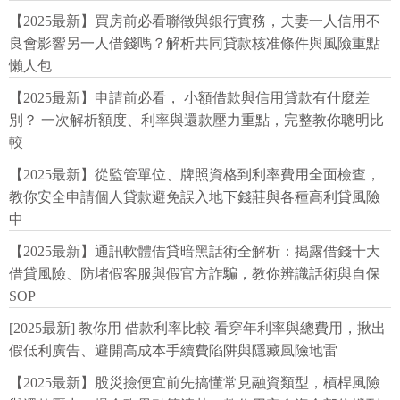
【2025最新】買房前必看聯徵與銀行實務，夫妻一人信用不
良會影響另一人借錢嗎？解析共同貸款核准條件與風險重點
懶人包
【2025最新】申請前必看， 小額借款與信用貸款有什麼差
別？ 一次解析額度、利率與還款壓力重點，完整教你聰明比
較
【2025最新】從監管單位、牌照資格到利率費用全面檢查，
教你安全申請個人貸款避免誤入地下錢莊與各種高利貸風險
中
【2025最新】通訊軟體借貸暗黑話術全解析：揭露借錢十大
借貸風險、防堵假客服與假官方詐騙，教你辨識話術與自保
SOP
[2025最新] 教你用 借款利率比較 看穿年利率與總費用，揪出
假低利廣告、避開高成本手續費陷阱與隱藏風險地雷
【2025最新】股災撿便宜前先搞懂常見融資類型，槓桿風險