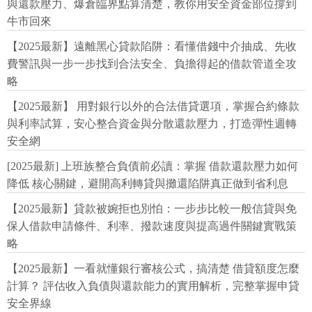
與還款壓力、爆倉臨界點算清楚，教你用安全資金部位撐到
牛市回來
【2025最新】遠離黑心貸款陷阱：看懂借錢中介抽成、先收
費警訊與一步一步找到合法安全、負擔得起的借款管道全攻
略
【2025最新】 用對銀行以外的合法借貸選項，掌握合約條款
與利率試算，安心整合資金與分散還款壓力，打造彈性週轉
安全網
[2025最新] 上班族整合負債前必讀：掌握 借款還款壓力如何
降低 核心關鍵，避開高利轉貸與攤還陷阱真正做到省利息
【2025最新】貸款被婉拒也別怕：一步步比較一般信貸與免
保人借款申請條件、利率、撥款速度與提高過件關鍵實戰策
略
【2025最新】一看就懂銀行審核公式，搞清楚 借貸額度怎麼
計算？ 評估收入負債與還款能力的實用解析，完整掌握申貸
安全界線