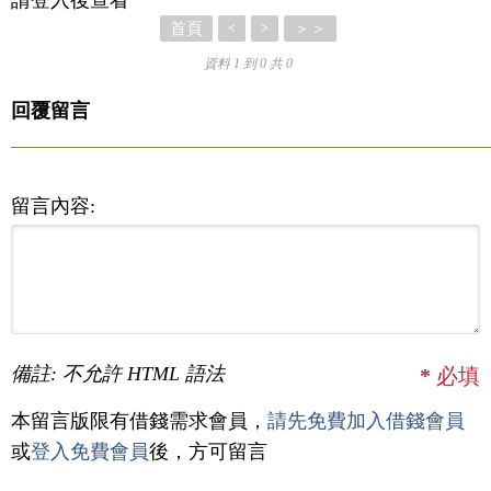
首頁
＞＞
<
>
資料 1 到 0 共 0
回覆留言
留言內容:
備註: 不允許 HTML 語法
*
必填
本留言版限有借錢需求會員，
請先免費加入借錢會員
或
登入免費會員
後，方可留言