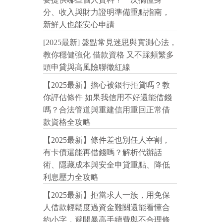
分、收入與財力證明準備重點指南，
新鮮人也能安心申請
[2025最新] 盤點常見迷思與實測心法，
教你穩健強化 借款資格 又不踩頻繁多
頭申貸與高風險聯徵紅線
【2025最新】擔心被銀行拒貸嗎？教
你評估條件 如果我信用不好還能借錢
嗎？合法管道與重建信用重回正常借
款資格全攻略
【2025最新】條件差也別任人宰割，
有卡債還能再借錢嗎？解析代辦話
術、隱藏成本與安全申貸重點、降低
利息壓力全攻略
【2025最新】拒當求人一族，用免保
人借款輕鬆度過資金難關還能看懂合
約小字，避開暴高手續費與不合理條