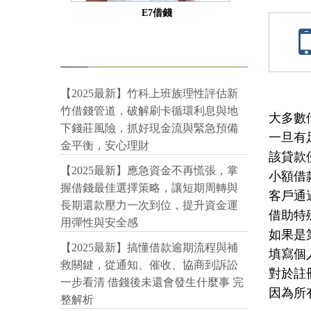
E7借錢
【2025最新】竹科上班族理性評估新
竹借錢管道，破解刷卡循環利息與地
大多數
下錢莊風險，抓好現金流與緊急預備
一旦有
金平衡，安心理財
該貸款
【2025最新】應急資金不再慌張，掌
小額借
握借錢最佳選擇策略，讓短期周轉與
客戶通
長期還款壓力一次到位，提升資金運
借助特
用彈性與安全感
如果是
【2025最新】搞懂借款逾期流程與補
填寫個
救關鍵，從通知、催收、協商到訴訟
對於註
一步看清 借錢後未還會發生什麼事 完
因為所
整解析