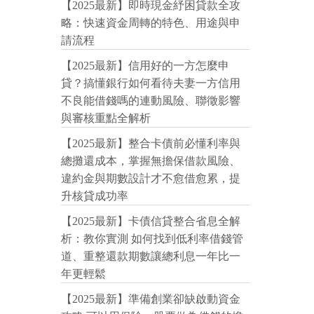
【2025最新】即時現金紓困貸款全攻
略：快速資金周轉的特色、用途與申
請流程
【2025最新】信用好的一方怎麼申
貸？搞懂銀行如何看待夫妻一方信用
不良能借錢嗎的連動風險、聯徵影響
與審核重點全解析
【2025最新】整合卡債前必懂利率與
總攤還成本，掌握無擔保借款風險、
違約金與期數設計才不愈借愈累，提
升核貸成功率
【2025最新】卡債信貸整合省息全解
析：教你實測 如何找到低利率借錢管
道、重整還款期數讓總利息一年比一
年更輕鬆
【2025最新】準備創業卻缺啟動資金