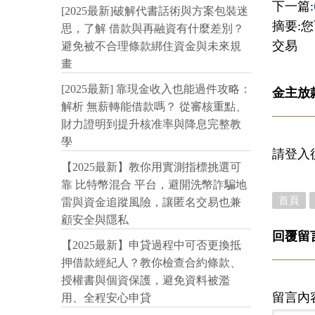
下一篇:
[2025最新]破解代書話術與方案包裝迷
摘要:
思，了解 借款與再融資有什麼差別？
交易
避免被不合理條款綁住資金與未來規
畫
[2025最新] 靠現金收入也能過件攻略：
金主放
解析 無薪轉能借款嗎？ 從審核重點、
財力證明到提升核准率與降息完整教
學
請登入
【2025最新】教你用實測指標挑選可
靠 比特幣混合 平台，避開洗幣詐騙地
首頁
雷與資金追蹤風險，讓匿名交易也兼
顧安全與隱私
回覆留
【2025最新】申貸過程中可否更換抵
押借款經紀人？教你檢查合約條款、
授權書與個資保護，避免資料被濫
留言內
用、全程安心申貸