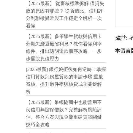
【2025最新】 從審核標準拆解 借貸失
敗的原因有哪些？ 從負債比、信用評
分到聯徵異常與工作穩定全解析一次
看懂
【2025最新】多筆學生貸款與信用卡
備註: 
分期怎麼還最省利息？教你看懂利率
本留言
條件、排出聰明還款順序攻略，一步
步擺脫負債壓力
[2025最新] 銀行婉拒後如何逆轉：掌握
信用貸款到房屋貸款的申請步驟 重啟
審核、提升過件率與核貸成功關鍵解
析
【2025最新】呆帳協商中也能善用不
良信用無擔保借款？完整解析風險評
估、整合方案與現金流重建實戰關鍵
技巧全攻略