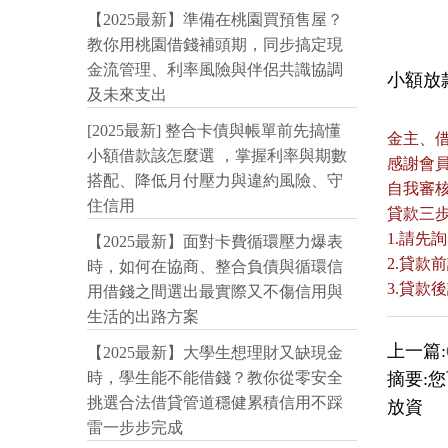
【2025最新】準備在桃園買預售屋？
教你用桃園借錢補頭期，同步搞定現
金流管理、利率風險與伴侶共識協調
小額放款:
及未來支出
[2025最新] 整合卡債與帳單前先搞懂
金主、
小額借款該怎麼選 ，掌握利率與期數
感謝會
搭配、降低月付壓力與違約風險、守
自我審
住信用
貸款三
1.請先
【2025最新】面對卡費循環壓力爆表
2.貸
時，如何在協商、整合負債與循環信
3.貸
用借錢之間選出最實際又不傷信用與
生活的出路方案
上一篇:
【2025最新】大學生想理財又缺現金
摘要:
時，學生能不能借錢？教你從零安全
挑選合法借貸管道穩健累積信用不踩
放資
雷一步步完成