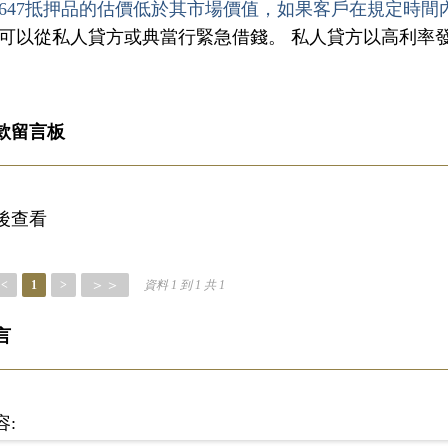
647抵押品的估價低於其市場價值，如果客戶在規定時間
您可以從私人貸方或典當行緊急借錢。 私人貸方以高利率
款留言板
後查看
＞＞
<
1
>
資料 1 到 1 共 1
言
容: