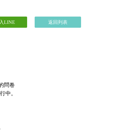
入LINE
返回列表
的問卷
進行中。
。