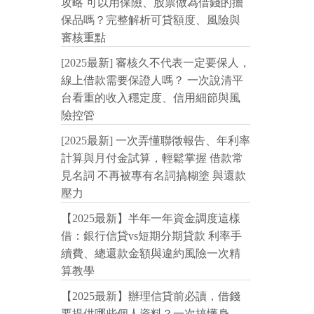
攻略 可以用保險、股票做為借錢的擔
保品嗎？完整解析可貸額度、風險與
審核重點
[2025最新] 審核久不代表一定要保人，
線上借款需要保證人嗎？ 一次說清平
台看重的收入穩定度、信用細節與風
險控管
[2025最新] 一次弄懂聯徵報告、年利率
計算與月付金試算，輕鬆掌握 借款常
見名詞 不再被專有名詞搞糊塗 與還款
壓力
【2025最新】半年一年資金調度這樣
借：銀行信貸vs短期分期貸款 利率手
續費、總還款金額與違約風險一次精
算教學
【2025最新】辦理信貸前必讀，借錢
要提供哪些個人資料？一次搞懂身