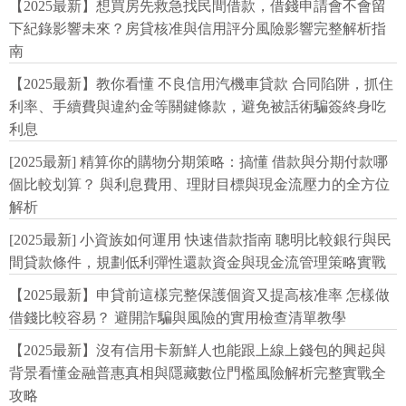
【2025最新】想買房先救急找民間借款，借錢申請會不會留
下紀錄影響未來？房貸核准與信用評分風險影響完整解析指
南
【2025最新】教你看懂 不良信用汽機車貸款 合同陷阱，抓住
利率、手續費與違約金等關鍵條款，避免被話術騙簽終身吃
利息
[2025最新] 精算你的購物分期策略：搞懂 借款與分期付款哪
個比較划算？ 與利息費用、理財目標與現金流壓力的全方位
解析
[2025最新] 小資族如何運用 快速借款指南 聰明比較銀行與民
間貸款條件，規劃低利彈性還款資金與現金流管理策略實戰
【2025最新】申貸前這樣完整保護個資又提高核准率 怎樣做
借錢比較容易？ 避開詐騙與風險的實用檢查清單教學
【2025最新】沒有信用卡新鮮人也能跟上線上錢包的興起與
背景看懂金融普惠真相與隱藏數位門檻風險解析完整實戰全
攻略