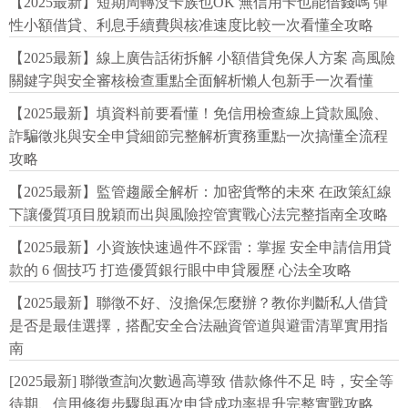
【2025最新】短期周轉沒卡族也OK 無信用卡也能借錢嗎 彈
性小額借貸、利息手續費與核准速度比較一次看懂全攻略
【2025最新】線上廣告話術拆解 小額借貸免保人方案 高風險
關鍵字與安全審核檢查重點全面解析懶人包新手一次看懂
【2025最新】填資料前要看懂！免信用檢查線上貸款風險、
詐騙徵兆與安全申貸細節完整解析實務重點一次搞懂全流程
攻略
【2025最新】監管趨嚴全解析：加密貨幣的未來 在政策紅線
下讓優質項目脫穎而出與風險控管實戰心法完整指南全攻略
【2025最新】小資族快速過件不踩雷：掌握 安全申請信用貸
款的 6 個技巧 打造優質銀行眼中申貸履歷 心法全攻略
【2025最新】聯徵不好、沒擔保怎麼辦？教你判斷私人借貸
是否是最佳選擇，搭配安全合法融資管道與避雷清單實用指
南
[2025最新] 聯徵查詢次數過高導致 借款條件不足 時，安全等
待期、信用修復步驟與再次申貸成功率提升完整實戰攻略