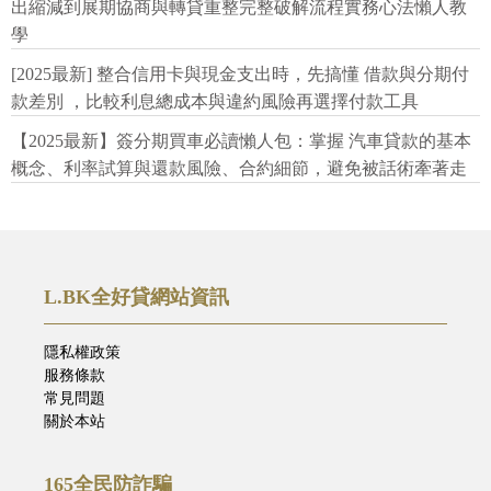
出縮減到展期協商與轉貸重整完整破解流程實務心法懶人教
學
[2025最新] 整合信用卡與現金支出時，先搞懂 借款與分期付
款差別 ，比較利息總成本與違約風險再選擇付款工具
【2025最新】簽分期買車必讀懶人包：掌握 汽車貸款的基本
概念、利率試算與還款風險、合約細節，避免被話術牽著走
L.BK全好貸網站資訊
隱私權政策
服務條款
常見問題
關於本站
165全民防詐騙