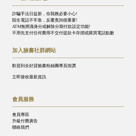
詐騙手法日益新，你我務必要小心!
陌生電話不牢靠，反覆查詢很重要!
ATM無辨識身分或解除分期付款設定功能!
不用先支付任何費用不交付提款卡存摺或購買電話點數
加入臉書社群網站
歡迎到全好貸臉書粉絲團專頁按讚
立即接收最新資訊
會員服務
會員專區
升級付費廣告
聯絡我們