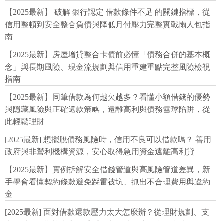
【2025最新】 破解 銀行認定 借款條件不足 的關鍵指標，從
信用整頓到安全整合負債與降低月付壓力完整實戰懶人包指
南
【2025最新】房屋增貸整合卡債前必懂「債務合併的基本概
念」與長期風險、現金流規劃與信用重建重點完整風險檢視
指南
【2025最新】同筆借款為何越欠越多？看懂小額借錢的優勢
與隱藏風險與正確還款策略，遠離高利與債務雪球陷阱，從
此輕鬆理財
[2025最新] 想擺脫債務風險時，信用不良可以借款嗎？ 善用
政府與非營利機構資源，安心取得急用資金遠離高利貸
【2025最新】實例拆解安全借錢管道與高風險管道差異，新
手學會看懂契約條款避免踩雷被坑、抓出不合理費用與違約
金
[2025最新] 面對借款還款壓力太大怎麼辦？從理財規劃、支