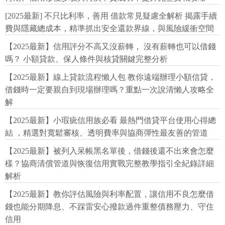
[2025最新] 不只比利率，善用 借款常見疑慮全解析 揭露手續
費與隱藏總成本，精準抓出安全還款界線，與風險緩衝空間
【2025最新】信用評分不高又沒薪轉， 沒有薪轉也可以借錢
嗎？ 小額貸款、保人條件與核貸關鍵完整分析
【2025最新】線上貸款流程懶人包 教你遠端辦理小額信貸，
借錢時一定要親自到現場辦理嗎？重點一次說清懶人攻略全
解
【2025最新】小瑕疵信用族必看 最熱門借貸平台使用心得總
結 ，精選對寬鬆審核、透明費率與協商彈性最友善的管道
【2025最新】被列入呆帳黑名單後，借錢後還不出來會怎麼
樣？協商清償管道與恢復信用實戰完整教學指引全紀錄詳細
解析
【2025最新】教你評估風險與利率配置，讓信用不良怎麼借
錢也能分期降息、不踩雷安心撥款過件重整債務壓力、守住
信用