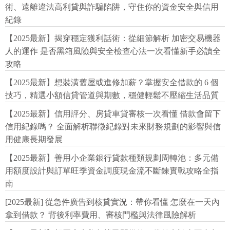
術、遠離違法高利貸與詐騙陷阱，守住你的資金安全與信用
紀錄
【2025最新】揭穿穩定獲利話術：從細節解析 加密交易機器
人的運作 是否黑箱風險與安全檢查心法一次看懂新手必讀全
攻略
【2025最新】想裝潢舊屋或進修加薪？掌握安全借款的 6 個
技巧，精選小額信貸管道與期數，穩健輕鬆不壓縮生活品質
【2025最新】信用評分、房貸車貸審核一次看懂 借款會留下
信用紀錄嗎？ 全面解析聯徵紀錄對未來財務規劃的影響與信
用健康長期發展
【2025最新】善用小企業銀行貸款種類規劃周轉池：多元備
用額度設計與訂單旺季資金調度現金流不斷鍊實戰攻略全指
南
[2025最新] 從急件廣告到核貸實況：帶你看懂 怎麼在一天內
拿到借款？ 背後利率費用、審核門檻與法律風險解析