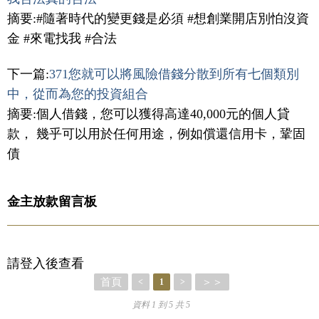
摘要:#隨著時代的變更錢是必須 #想創業開店別怕沒資
金 #來電找我 #合法
下一篇:
371您就可以將風險借錢分散到所有七個類別
中，從而為您的投資組合
摘要:個人借錢，您可以獲得高達40,000元的個人貸
款， 幾乎可以用於任何用途，例如償還信用卡，鞏固
債
金主放款留言板
請登入後查看
首頁
＞＞
<
1
>
資料 1 到 5 共 5