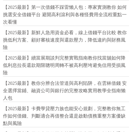
【2025最新】第一次借錢不踩雷懶人包：專家實測教你 如何
挑選安全借錢平台 避開高利滾利與各種怪費用全流程重點一
次看懂
【2025最新】新鮮人急用資金必看，線上借錢平台比較 教你
挑低利方案、顧好審核速度與還款壓力，降低違約與財務風
險
【2025最新】續當展期談判完整實戰指南教你找當舖如何降
低利息拉長還款期限聰明周轉不被高利壓垮避免信用受損風
險
【2025最新】教你分辨合法管道與高利陷阱，在雲林借錢 安
全選擇當鋪、融資公司與銀行的完整攻略實用教學全指南懶
人包
【2025最新】卡費學貸壓力族也能安心規劃，完整教你無工
作如何借錢、判斷適合再借整合還是啟動債務重整方案優缺
點與風險