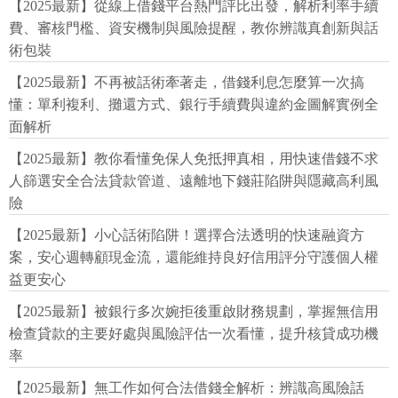
【2025最新】從線上借錢平台熱門評比出發，解析利率手續
費、審核門檻、資安機制與風險提醒，教你辨識真創新與話
術包裝
【2025最新】不再被話術牽著走，借錢利息怎麼算一次搞
懂：單利複利、攤還方式、銀行手續費與違約金圖解實例全
面解析
【2025最新】教你看懂免保人免抵押真相，用快速借錢不求
人篩選安全合法貸款管道、遠離地下錢莊陷阱與隱藏高利風
險
【2025最新】小心話術陷阱！選擇合法透明的快速融資方
案，安心週轉顧現金流，還能維持良好信用評分守護個人權
益更安心
【2025最新】被銀行多次婉拒後重啟財務規劃，掌握無信用
檢查貸款的主要好處與風險評估一次看懂，提升核貸成功機
率
【2025最新】無工作如何合法借錢全解析：辨識高風險話