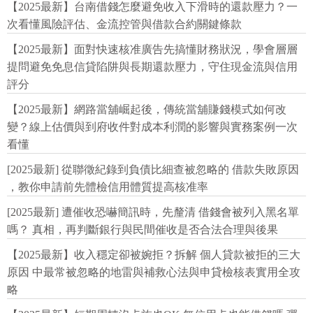
【2025最新】台南借錢怎麼避免收入下滑時的還款壓力？一
次看懂風險評估、金流控管與借款合約關鍵條款
【2025最新】面對快速核准廣告先搞懂財務狀況，學會層層
提問避免免息信貸陷阱與長期還款壓力，守住現金流與信用
評分
【2025最新】網路當舖崛起後，傳統當舖賺錢模式如何改
變？線上估價與到府收件對成本利潤的影響與實務案例一次
看懂
[2025最新] 從聯徵紀錄到負債比細查被忽略的 借款失敗原因
，教你申請前先體檢信用體質提高核准率
[2025最新] 遭催收恐嚇簡訊時，先釐清 借錢會被列入黑名單
嗎？ 真相，再判斷銀行與民間催收是否合法合理與後果
【2025最新】收入穩定卻被婉拒？拆解 個人貸款被拒的三大
原因 中最常被忽略的地雷與補救心法與申貸檢核表實用全攻
略