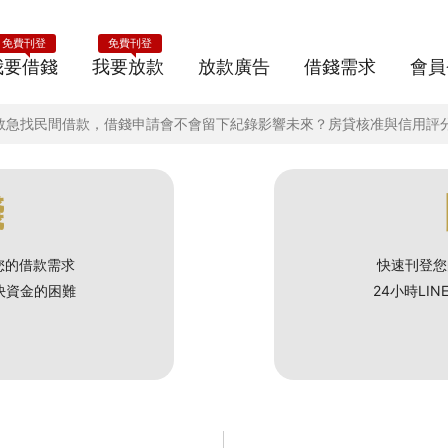
免費刊登
免費刊登
我要借錢
我要放款
放款廣告
借錢需求
會員
先救急找民間借款，借錢申請會不會留下紀錄影響未來？房貸核准與信用評
錢
您的借款需求
快速刊登您
解決資金的困難
24小時LI