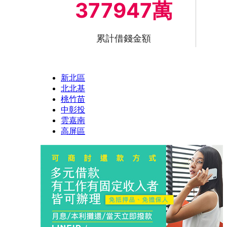
377947萬
累計借錢金額