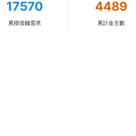
17570
4489
累積借錢需求
累計金主數