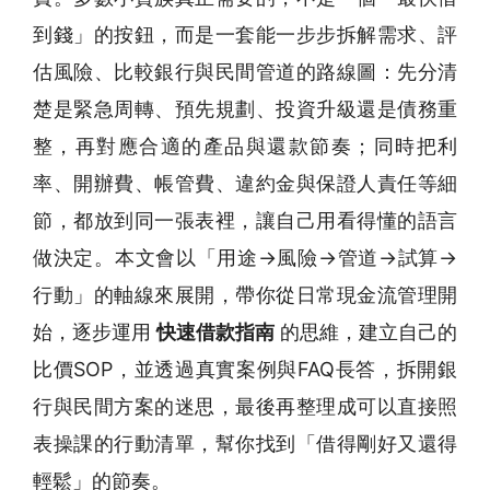
到錢」的按鈕，而是一套能一步步拆解需求、評
估風險、比較銀行與民間管道的路線圖：先分清
楚是緊急周轉、預先規劃、投資升級還是債務重
整，再對應合適的產品與還款節奏；同時把利
率、開辦費、帳管費、違約金與保證人責任等細
節，都放到同一張表裡，讓自己用看得懂的語言
做決定。本文會以「用途→風險→管道→試算→
行動」的軸線來展開，帶你從日常現金流管理開
始，逐步運用
快速借款指南
的思維，建立自己的
比價SOP，並透過真實案例與FAQ長答，拆開銀
行與民間方案的迷思，最後再整理成可以直接照
表操課的行動清單，幫你找到「借得剛好又還得
輕鬆」的節奏。