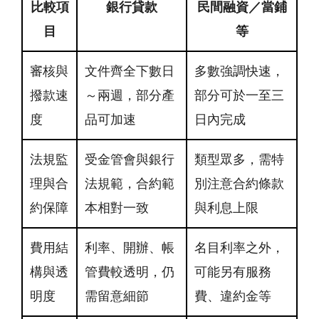
比較項
銀行貸款
民間融資／當鋪
目
等
審核與
文件齊全下數日
多數強調快速，
撥款速
～兩週，部分產
部分可於一至三
度
品可加速
日內完成
法規監
受金管會與銀行
類型眾多，需特
理與合
法規範，合約範
別注意合約條款
約保障
本相對一致
與利息上限
費用結
利率、開辦、帳
名目利率之外，
構與透
管費較透明，仍
可能另有服務
明度
需留意細節
費、違約金等