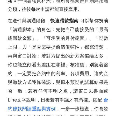
建立一個雲端資料夾，將所有檔案依日期與用途
分類，往後每次申請都能直接套用。
在送件與溝通階段，
快速借款指南
可以幫你扮演
「溝通腳本」的角色：先把自己能接受的「最高
總還款金額」、「可承受的月付範圍」、「期數
上限」與「是否需要提前清償彈性」都寫清楚，
再與窗口討論；若對方提出的新方案偏離太多，
你也能立刻看出差距在哪裡。核准後，別急著簽
約，一定要把合約中的利率、各項費用、違約金
與繳款方式逐條確認，與原本預期的試算結果是
否一致；若有任何不明之處，請窗口以書面或
Line文字說明，日後若有爭議才有憑據。搭配
合
約條款閱讀重點與實例
，一步一步檢查，你會發