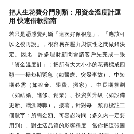
把人生花費分門別類：用資金溫度計運
用 快速借款指南
若只是憑感覺判斷「這次好像很急」、「應該可
以之後再說」，很容易在壓力與慣性之間做錯決
定。因此，許多理財顧問會請客戶先完成一張
「資金溫度計」：把所有大大小小的花費標成四
類——極短期緊急（如醫療、突發事故）、中短
期必需（如稅金、學費、搬家）、中長期規劃
（如結婚、進修、創業）、投資與升級（如設備
更新、職涯轉職）。接著，針對每一類再標註三
個數字：所需金額、可容忍時間（多久內一定要
用到）、對生活品質的影響程度。當你把這張圖