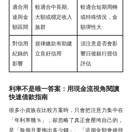
適合用
較適合中長期、
較適合短期周轉
途與金
大額或穩定收入
或特殊情況，金
額區間
族群
額彈性大
對信用
規律繳款有助建
須注意是否會影
紀錄的
立良好信用
響日後銀行授信
影響
評估
利率不是唯一答案：用現金流視角閱讀
快速借款指南
很多小資族在比較方案時，只會把注意力集中在
「年利率幾％」，卻忽略了真正會壓垮自己的，
是「每個月要掏出多少錢」、「這個金額會維持