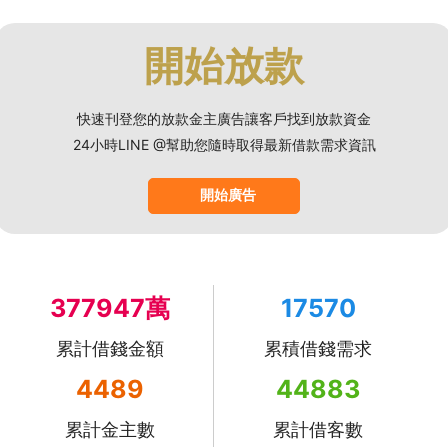
開始放款
快速刊登您的放款金主廣告讓客戶找到放款資金
24小時LINE @幫助您隨時取得最新借款需求資訊
開始廣告
377947萬
17570
累計借錢金額
累積借錢需求
4489
44883
累計金主數
累計借客數