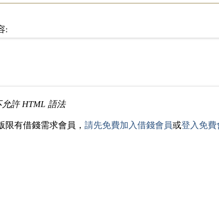
容:
不允許 HTML 語法
版限有借錢需求會員，
請先免費加入借錢會員
或
登入免費