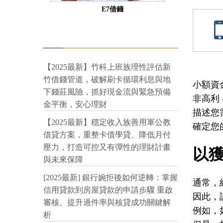
E7借錢
【2025最新】竹科上班族理性評估新
竹借錢管道，破解刷卡循環利息與地
小額資
下錢莊風險，抓好現金流與緊急預備
非高利
金平衡，安心理財
描述您
【2025最新】穩定收入族善用軍公教
確定您
借貸方案，重整卡債學貸、降低月付
壓力，打造可控又有彈性的理財計畫
以獲
與未來保障
[2025最新] 銀行婉拒後如何逆轉：掌握
通常，
信用貸款到房屋貸款的申請步驟 重啟
因此，
審核、提升過件率與核貸成功關鍵解
例如，
析