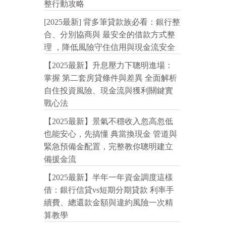
整行動攻略
[2025最新] 背多筆貸款族必看：銀行整
合、分別協商與 最安全的借款方式整
理 ，降低風險守住信用與現金流安全
【2025最新】升息壓力下聰明進場：
掌握 第二套房貸條件與差異 全面解析
自住投資風險、現金流與獲利關鍵實
戰心法
【2025最新】景氣不穩收入忽高忽低
也能安心，先搞懂 典當換現金 管道與
緊急預備金配置，完整教你聰明建立
備援金流
【2025最新】半年一年資金調度這樣
借：銀行信貸vs短期分期貸款 利率手
續費、總還款金額與違約風險一次精
算教學