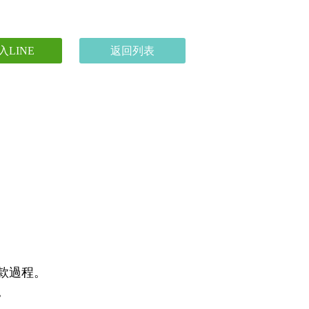
入LINE
返回列表
款過程。
。