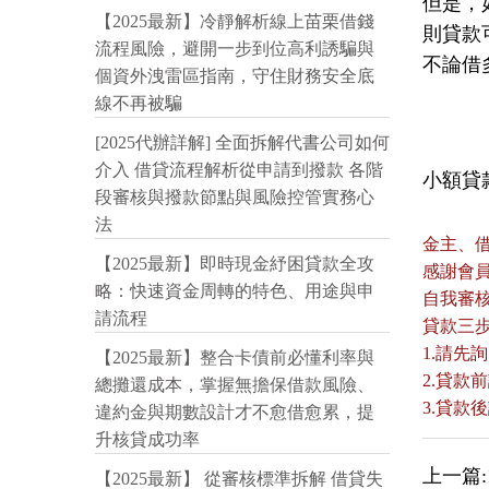
但是，
【2025最新】冷靜解析線上苗栗借錢
則貸款
流程風險，避開一步到位高利誘騙與
不論借
個資外洩雷區指南，守住財務安全底
線不再被騙
[2025代辦詳解] 全面拆解代書公司如何
介入 借貸流程解析從申請到撥款 各階
小額貸款:
段審核與撥款節點與風險控管實務心
法
金主、
【2025最新】即時現金紓困貸款全攻
感謝會
略：快速資金周轉的特色、用途與申
自我審
請流程
貸款三
1.請先
【2025最新】整合卡債前必懂利率與
2.貸
總攤還成本，掌握無擔保借款風險、
3.貸
違約金與期數設計才不愈借愈累，提
升核貸成功率
上一篇:
【2025最新】 從審核標準拆解 借貸失