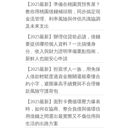
【2025最新】準備在桃園買預售屋？
教你用桃園借錢補頭期，同步搞定現
金流管理、利率風險與伴侶共識協調
及未來支出
【2025最新】辦理信貸前必讀，借錢
要提供哪些個人資料？一次搞懂身
分、收入與財力證明準備重點指南，
新鮮人也能安心申請
【2025最新】拒當求人一族，用免保
人借款輕鬆度過資金難關還能看懂合
約小字，避開暴高手續費與不合理條
款風險守護荷包
【2025最新】面對卡費循環壓力爆表
時，如何在協商、整合負債與循環信
用借錢之間選出最實際又不傷信用與
生活的出路方案