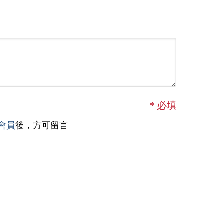
*
必填
會員
後，方可留言