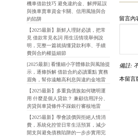
機車借款技巧 避免違約金、解押延誤
與換車賣車資金卡關、信用風險與合
留言內
約陷阱
【2025最新】新鮮人理財必讀，把常
見 借款常見名詞 用生活情境舉例說
明，完整一篇就搞懂貸款利率、手續
費與合約權益細節
[2025最新] 看懂細小字體條款與風險提
備註: 
示，逐條拆解 借款合約必讀重點 實務
本留言
眉角，幫你遠離高利息與違約金地雷
【2025最新】多重負債族如何聰明運
用 什麼是個人貸款？ 兼顧信用評分、
房貸與車貸條件不踩銀行審核地雷
【2025最新】學會談價與拒絕人情消
費，系統化控管日常生活預算，減少
開支與避免債務陷阱的一步步實用完