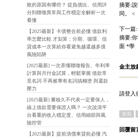
摘要:
敗的原因有哪些？ 從負債比、信用評
分到聯徵異常與工作穩定全解析一次
同。 <
看懂
下一篇:
【2025最新】卡債整合前必懂 借款利
摘要:
率怎麼比較 才划算：分期、循環、信
面 *學
貸成本一次算給你看避免越還越多債
風險陷阱
[2025最新] 一次弄懂聯徵報告、年利率
金主放
計算與月付金試算，輕鬆掌握 借款常
見名詞 不再被專有名詞搞糊塗 與還款
壓力
請登入
[2025最新] 審核久不代表一定要保人，
線上借款需要保證人嗎？ 一次說清平
首頁
台看重的收入穩定度、信用細節與風
險控管
回覆留
【2025最新】提前清償車貸前必懂 汽