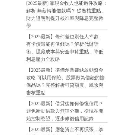
[2025最新] 靠現金收入也能過件攻略：
解析 無薪轉能借款嗎？ 從審核重點、
財力證明到提升核准率與降息完整教
學
【2025最新】條件差也別任人宰割，
有卡債還能再借錢嗎？解析代辦話
術、隱藏成本與安全申貸重點、降低
利息壓力全攻略
【2025最新】準備創業卻缺啟動資金
攻略 可以用保險、股票做為借錢的擔
保品嗎？完整解析可貸額度、風險與
審核重點
【2025最新】借貸後如何修復信用？
避免衝動借款與無謂分期，從現在開
始控制慾望，逐步修復信用記錄
【2025最新】應急資金不再慌張，掌