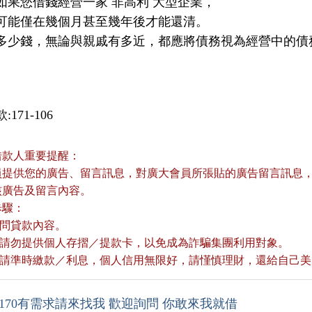
如果您借錢經營一家 非高利 大型企業，
可能僅在幾個月甚至幾年後才能還清。
多少錢，無論與親戚有多近，都應將債務視為經營中的債
171-106
借款人重要提醒：
員提供您的廣告、留言訊息，對廣大會員所張貼的廣告留言訊息，本
核廣告及留言內容。
歩驟：
詢問貸款內容。
款前請勿提供個人存摺／提款卡，以免成為詐騙集團利用對象。
款後請準時繳款／利息，個人信用無限好，請慬慎理財，還給自己
170有需求請來找我 歡迎詢問 你敢來我就借