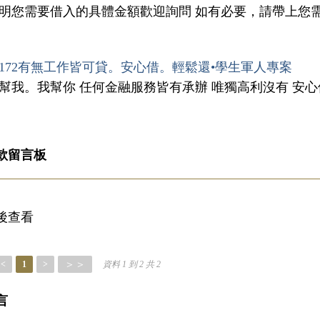
說明您需要借入的具體金額歡迎詢問 如有必要，請帶上您
172有無工作皆可貸。安心借。輕鬆還•學生軍人專案
你幫我。我幫你 任何金融服務皆有承辦 唯獨高利沒有 安
款留言板
後查看
＞＞
<
1
>
資料 1 到 2 共 2
言