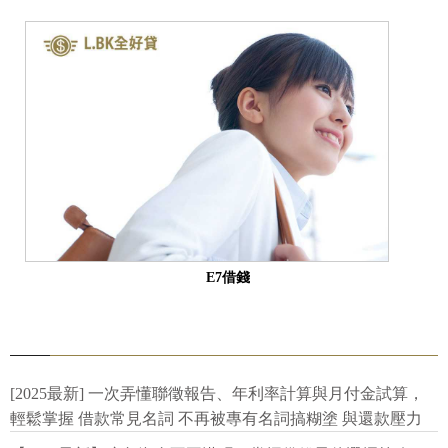
E7借錢
[2025最新] 一次弄懂聯徵報告、年利率計算與月付金試算，
輕鬆掌握 借款常見名詞 不再被專有名詞搞糊塗 與還款壓力