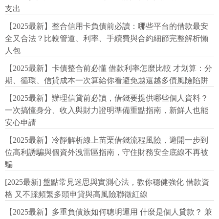
支出
【2025最新】整合信用卡負債前必讀：哪些平台的借款最安
全又合法？比較管道、利率、手續費與合約細節完整解析懶
人包
【2025最新】卡債整合前必懂 借款利率怎麼比較 才划算：分
期、循環、信貸成本一次算給你看避免越還越多債風險陷阱
【2025最新】辦理信貸前必讀，借錢要提供哪些個人資料？
一次搞懂身分、收入與財力證明準備重點指南，新鮮人也能
安心申請
【2025最新】冷靜解析線上苗栗借錢流程風險，避開一步到
位高利誘騙與個資外洩雷區指南，守住財務安全底線不再被
騙
[2025最新] 盤點常見迷思與實測心法，教你穩健強化 借款資
格 又不踩頻繁多頭申貸與高風險聯徵紅線
【2025最新】多重負債族如何聰明運用 什麼是個人貸款？ 兼