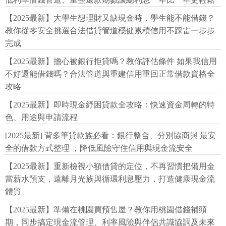
【2025最新】大學生想理財又缺現金時，學生能不能借錢？
教你從零安全挑選合法借貸管道穩健累積信用不踩雷一步步
完成
【2025最新】擔心被銀行拒貸嗎？教你評估條件 如果我信用
不好還能借錢嗎？合法管道與重建信用重回正常借款資格全
攻略
【2025最新】即時現金紓困貸款全攻略：快速資金周轉的特
色、用途與申請流程
[2025最新] 背多筆貸款族必看：銀行整合、分別協商與 最安
全的借款方式整理 ，降低風險守住信用與現金流安全
【2025最新】重新檢視小額借貸的定位，不再習慣把備用金
當薪水預支，遠離月光族與循環利息壓力，打造健康現金流
體質
【2025最新】準備在桃園買預售屋？教你用桃園借錢補頭
期，同步搞定現金流管理、利率風險與伴侶共識協調及未來