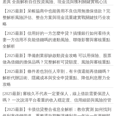
差異 全面解析自住投資風險、現金流與獲利關鍵實戰心法
【2025最新】呆帳協商中也能善用不良信用無擔保借款？完
整解析風險評估、整合方案與現金流重建實戰關鍵技巧全攻
略
【2025最新】信用好的一方怎麼申貸？搞懂銀行如何看待夫
妻一方信用不良能借錢嗎的連動風險、聯徵影響與審核重點
全解析
【2025最新】準備創業卻缺啟動資金攻略 可以用保險、股票
做為借錢的擔保品嗎？完整解析可貸額度、風險與審核重點
【2025最新】條件差也別任人宰割，有卡債還能再借錢嗎？
解析代辦話術、隱藏成本與安全申貸重點、降低利息壓力全
攻略
[2025最新] 審核久不代表一定要保人，線上借款需要保證人
嗎？ 一次說清平台看重的收入穩定度、信用細節與風險控管
【2025最新】卡債信貸整合省息全解析：教你實測 如何找到
低利率借錢管道、重整還款期數讓總利息一年比一年更輕鬆