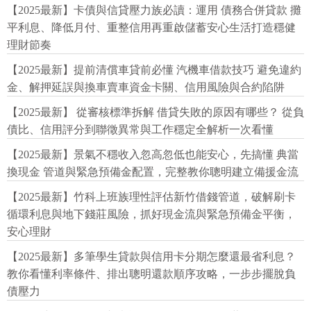
【2025最新】卡債與信貸壓力族必讀：運用 債務合併貸款 攤
平利息、降低月付、重整信用再重啟儲蓄安心生活打造穩健
理財節奏
【2025最新】提前清償車貸前必懂 汽機車借款技巧 避免違約
金、解押延誤與換車賣車資金卡關、信用風險與合約陷阱
【2025最新】 從審核標準拆解 借貸失敗的原因有哪些？ 從負
債比、信用評分到聯徵異常與工作穩定全解析一次看懂
【2025最新】景氣不穩收入忽高忽低也能安心，先搞懂 典當
換現金 管道與緊急預備金配置，完整教你聰明建立備援金流
【2025最新】竹科上班族理性評估新竹借錢管道，破解刷卡
循環利息與地下錢莊風險，抓好現金流與緊急預備金平衡，
安心理財
【2025最新】多筆學生貸款與信用卡分期怎麼還最省利息？
教你看懂利率條件、排出聰明還款順序攻略，一步步擺脫負
債壓力