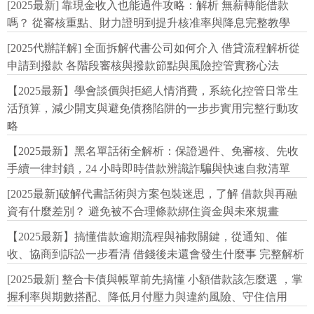
[2025最新] 靠現金收入也能過件攻略：解析 無薪轉能借款
嗎？ 從審核重點、財力證明到提升核准率與降息完整教學
[2025代辦詳解] 全面拆解代書公司如何介入 借貸流程解析從
申請到撥款 各階段審核與撥款節點與風險控管實務心法
【2025最新】學會談價與拒絕人情消費，系統化控管日常生
活預算，減少開支與避免債務陷阱的一步步實用完整行動攻
略
【2025最新】黑名單話術全解析：保證過件、免審核、先收
手續一律封鎖，24 小時即時借款辨識詐騙與快速自救清單
[2025最新]破解代書話術與方案包裝迷思，了解 借款與再融
資有什麼差別？ 避免被不合理條款綁住資金與未來規畫
【2025最新】搞懂借款逾期流程與補救關鍵，從通知、催
收、協商到訴訟一步看清 借錢後未還會發生什麼事 完整解析
[2025最新] 整合卡債與帳單前先搞懂 小額借款該怎麼選 ，掌
握利率與期數搭配、降低月付壓力與違約風險、守住信用