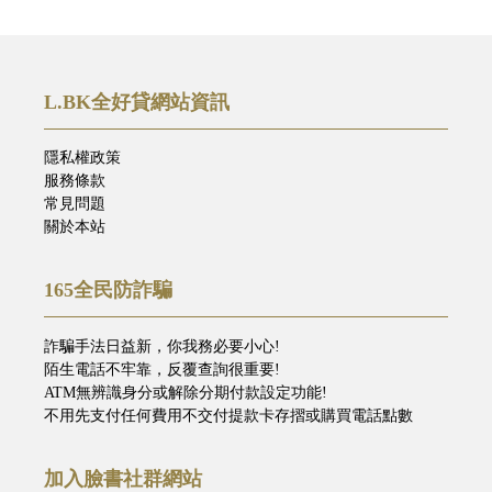
L.BK全好貸網站資訊
隱私權政策
服務條款
常見問題
關於本站
165全民防詐騙
詐騙手法日益新，你我務必要小心!
陌生電話不牢靠，反覆查詢很重要!
ATM無辨識身分或解除分期付款設定功能!
不用先支付任何費用不交付提款卡存摺或購買電話點數
加入臉書社群網站