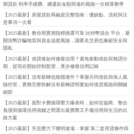
期貸款 利率手續費、總還款金額與違約風險一次精算教學
【2025最新】房屋貸款再融資完整指南：優缺點、流程與注
意事項一次看
【2025最新】教你用實測指標挑選可靠 比特幣混合 平台，避
開洗幣詐騙地雷與資金追蹤風險，讓匿名交易也兼顧安全與
隱私
【2025最新】借貸後如何修復信用？避免衝動借款與無謂分
期，從現在開始控制慾望，逐步修復信用記錄
【2025最新】沒有薪轉也能穩過件？掌握共同借款與保人風
險控管，實務完整拆解沒有薪轉證明要如何借貸風險與關鍵
細節
【2025最新】面對卡費循環壓力爆表時，如何在協商、整合
負債與循環信用借錢之間選出最實際又不傷信用與生活的出
路方案
【2025最新】升息壓力下聰明進場：掌握 第二套房貸條件與