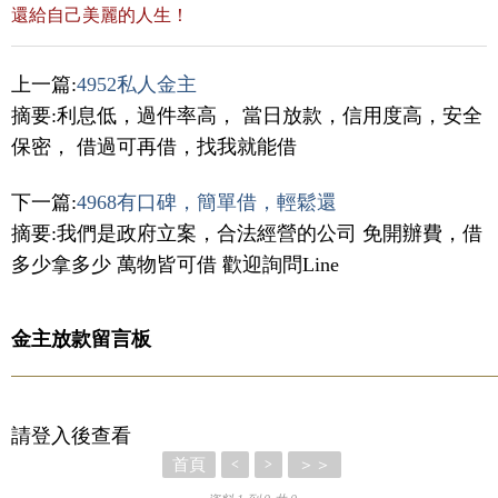
還給自己美麗的人生！
上一篇:
4952私人金主
摘要:利息低，過件率高， 當日放款，信用度高，安全
保密， 借過可再借，找我就能借
下一篇:
4968有口碑，簡單借，輕鬆還
摘要:我們是政府立案，合法經營的公司 免開辦費，借
多少拿多少 萬物皆可借 歡迎詢問Line
金主放款留言板
請登入後查看
首頁
＞＞
<
>