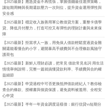
【2025最新】應急資金不再慌張，掌握借錢最佳選擇策略，
讓短期周轉與長期還款壓力一次到位，提升資金運用彈性與
安全感
【2025最新】穩定收入族善用軍公教借貸方案，重整卡債學
貸、降低月付壓力，打造可控又有彈性的理財計畫與未來保
障
【2025最新】拒當求人一族，用免保人借款輕鬆度過資金難
關還能看懂合約小字，避開暴高手續費與不合理條款風險守
護荷包
【2025最新】新鮮人理財必讀，把常見 借款常見名詞 用生活
情境舉例說明，完整一篇就搞懂貸款利率、手續費與合約權
益細節
【2025最新】申貸過程中可否更換抵押借款經紀人？教你檢
查合約條款、授權書與個資保護，避免資料被濫用、全程安
心申貸
【2025最新】半年一年資金調度這樣借：銀行信貸vs短期分