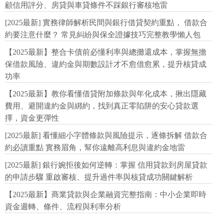
顧信用評分、房貸與車貸條件不踩銀行審核地雷
[2025最新] 實務律師解析民間與銀行借貸契約重點， 借款合
約要注意什麼？ 常見糾紛與保全證據技巧完整教學懶人包
【2025最新】整合卡債前必懂利率與總攤還成本，掌握無擔
保借款風險、違約金與期數設計才不愈借愈累，提升核貸成
功率
【2025最新】教你看懂借貸附加條款與年化成本，揪出隱藏
費用、避開違約金與綁約，找到真正零陷阱的安心貸款選
擇，資金更彈性
[2025最新] 看懂細小字體條款與風險提示，逐條拆解 借款合
約必讀重點 實務眉角，幫你遠離高利息與違約金地雷
[2025最新] 銀行婉拒後如何逆轉：掌握 信用貸款到房屋貸款
的申請步驟 重啟審核、提升過件率與核貸成功關鍵解析
【2025最新】商業貸款與企業融資完整指南：中小企業即時
資金週轉、條件、流程與利率分析