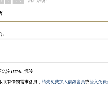
＞＞
<
>
資料 1 到 0 共 0
言
容:
不允許 HTML 語法
版限有借錢需求會員，
請先免費加入借錢會員
或
登入免費