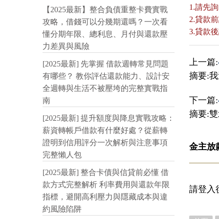
1.請先
【2025最新】整合負債重整卡費實戰
2.貸
攻略，借錢可以分幾期還嗎？一次看
3.貸
懂分期年限、總利息、月付與還款壓
力差異與風險
上一篇:
[2025最新] 先掌握 借款週轉常見問題
摘要:
有哪些？ 教你評估還款能力、設計安
全週轉與生活不被壓垮的完整實戰指
下一篇:
南
摘要:
[2025最新] 提升額度與降息實戰攻略：
薪資轉帳戶借款有什麼好處？從薪轉
證明到信用評分一次解析與注意事項
金主放
完整懶人包
[2025最新] 整合卡債與信貸前必懂 借
款方式完整解析 利率費用與還款年限
請登入
指標，避開高利壓力與隱藏成本與違
約風險陷阱