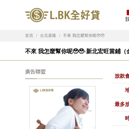
首頁
台北基隆
不來 我怎麼幫你呢🥹🥹
不來 我怎麼幫你呢🥹🥹-新北宏旺當鋪（
廣告聯盟
放款
最多