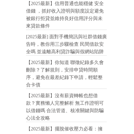
【2025最新】信用普通也能穩健 安全
借錢 ，抓好收入證明與額度設定避免
被銀行拒貸並維持良好信用評分與未
來貸款條件
[2025最新] 面對手機簡訊與社群借錢廣
告時，教你用三步驟檢查 民間借款安
全嗎 並遠離高利貸詐騙與假網站陷阱
【2025最新】你知道 聯徵紀錄多久會
刪除？了解規則，安排申貸時間順
序，避免在最差紀錄下申請，輕鬆整
合卡債
【2025最新】沒有薪資轉帳也想借
款？實務懶人完整解析 無工作證明可
以借錢嗎 合法管道、核准關鍵與防騙
心法全攻略
【2025最新】擺脫催收壓力必看：擁