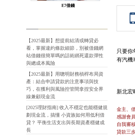
E7借錢
【2025最新】想提前結清或轉貸必
看，掌握違約條款細節，別被借錢網
只要你
站借錢很簡單嗎的話術綁死還款彈性
有汽機車
與總成本風險
【2025最新】用聰明財務槓桿布局資
產：結合申請貸款的注意事項與技
巧，在獲利與風險控管間拿捏安全界
新北宏旺當
線兼顧現金流
[2025理財指南] 收入不穩定也能穩健規
金主、
劃現金流，搞懂 小資族如何用低利借
感謝會
貸？ 平衡生活支出與長期資產穩健成
自我審
長
貸款三