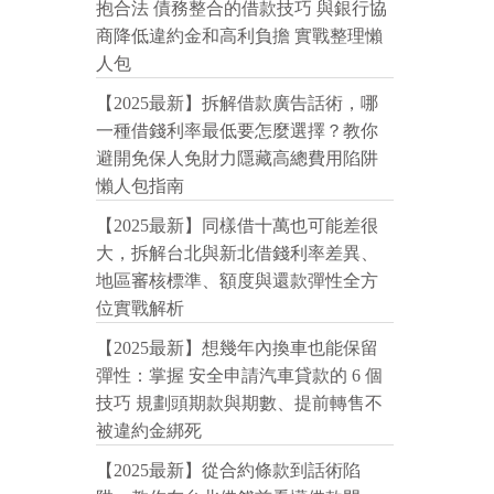
抱合法 債務整合的借款技巧 與銀行協
商降低違約金和高利負擔 實戰整理懶
人包
【2025最新】拆解借款廣告話術，哪
一種借錢利率最低要怎麼選擇？教你
避開免保人免財力隱藏高總費用陷阱
懶人包指南
【2025最新】同樣借十萬也可能差很
大，拆解台北與新北借錢利率差異、
地區審核標準、額度與還款彈性全方
位實戰解析
【2025最新】想幾年內換車也能保留
彈性：掌握 安全申請汽車貸款的 6 個
技巧 規劃頭期款與期數、提前轉售不
被違約金綁死
【2025最新】從合約條款到話術陷