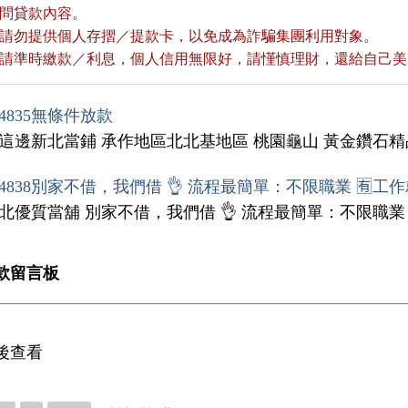
詢問貸款內容。
款前請勿提供個人存摺／提款卡，以免成為詐騙集團利用對象。
款後請準時繳款／利息，個人信用無限好，請慬慎理財，還給自己
4835無條件放款
我這邊新北當鋪 承作地區北北基地區 桃園龜山 黃金鑽石精品
4838別家不借，我們借 👌 流程最簡單：不限職業 🈶工
雙北優質當舖 別家不借，我們借 👌 流程最簡單：不限職業
款留言板
後查看