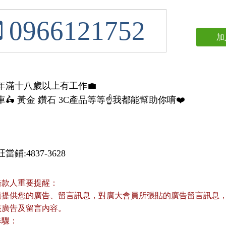
0966121752
加
年滿十八歲以上有工作💼
🛵 黃金 鑽石 3C產品等等☝️我都能幫助你唷❤️
鋪:4837-3628
借款人重要提醒：
員提供您的廣告、留言訊息，對廣大會員所張貼的廣告留言訊息，本
核廣告及留言內容。
歩驟：