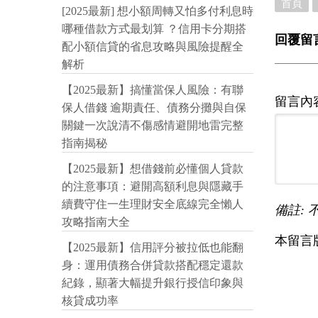
首頁
[2025最新] 想小額周轉又怕多付利息時
哪種借款方式最划算 ？信用卡分期搭
回覆留
配小額信貸的省息攻略與風險提醒全
解析
【2025最新】搞懂當保人風險：有聯
留言內
保人借錢 逾期責任、債務分攤與自保
關鍵一次說清不傷感情避開地雷完整
指南揭秘
【2025最新】想借錢前必懂個人貸款
的注意事項：避開高額利息與隱藏手
續費守住一生理財安全底線完全懶人
備註: 
攻略指南大全
本留言
【2025最新】信用評分被拉低也能翻
身：運用債務合併貸款搭配穩定還款
紀錄，顯著大幅提升銀行授信印象與
核貸成功率