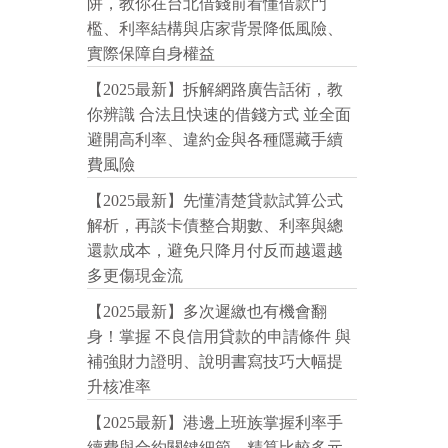
阱，教你在台北借錢前看懂借款門
檻、利率結構與店家背景降低風險、
實際保障自身權益
【2025最新】拆解網路廣告話術，教
你辨識 合法且快速的借錢方式 並全面
避開高利率、違約金與各種隱藏手續
費風險
【2025最新】先懂清楚貸款試算公式
解析，再談卡債整合期數、利率與總
還款成本，避免只降月付反而越還越
多更傷現金流
【2025最新】多次遲繳也有機會翻
身！掌握 不良信用貸款的申請條件 與
補強財力證明、說明書寫技巧大幅提
升核准率
【2025最新】港邊上班族掌握利率手
續費與合約關鍵細節，精算比較多元