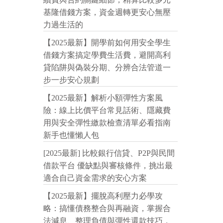
基隆借錢方案，資金週轉更安心無壓
力過生活的
【2025最新】開學前如何用安全學生
借錢方案搞定學費生活費，避開高利
貸陷阱與偽裝分期、分辨合法管道一
步一步安心規劃
【2025最新】解析小額彈性方案風
險：線上比價平台常見話術、隱藏費
用與安全彈性繳款檢查清單必看指南
新手也懂懶人包
[2025最新] 比較銀行信貸、P2P與民間
借款平台 優缺點與審核條件，挑出最
適合自己資金需求的安心方案
【2025最新】擺脫高利壓力必學攻
略：搞懂債務整合與再融資，掌握合
法減息、整理負債與彈性還款技巧，