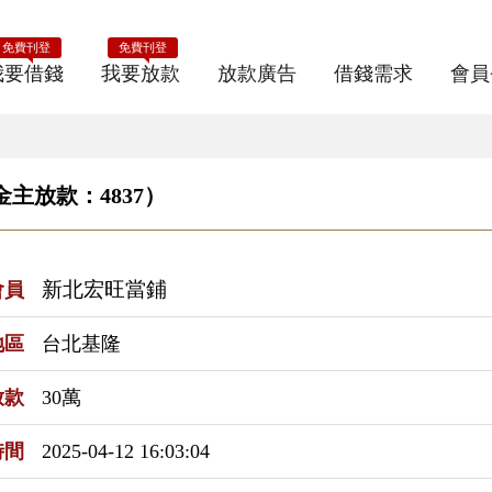
免費刊登
免費刊登
我要借錢
我要放款
放款廣告
借錢需求
會員
金主放款：4837）
新北宏旺當鋪
會員
地區
台北基隆
放款
30萬
時間
2025-04-12 16:03:04