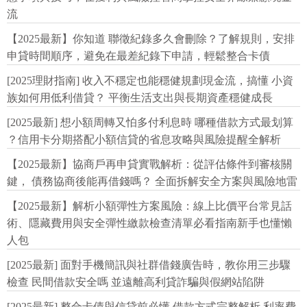
流
【2025最新】你知道 聯徵紀錄多久會刪除？了解規則，安排
申貸時間順序，避免在最差紀錄下申請，輕鬆整合卡債
[2025理財指南] 收入不穩定也能穩健規劃現金流，搞懂 小資
族如何用低利借貸？ 平衡生活支出與長期資產穩健成長
[2025最新] 想小額周轉又怕多付利息時 哪種借款方式最划算
？信用卡分期搭配小額信貸的省息攻略與風險提醒全解析
【2025最新】協商戶再申貸實戰解析：從評估條件到審核關
鍵， 債務協商後能再借錢嗎？ 全面拆解安全方案與風險地雷
【2025最新】解析小額彈性方案風險：線上比價平台常見話
術、隱藏費用與安全彈性繳款檢查清單必看指南新手也懂懶
人包
[2025最新] 面對手機簡訊與社群借錢廣告時，教你用三步驟
檢查 民間借款安全嗎 並遠離高利貸詐騙與假網站陷阱
[2025最新] 整合卡債與信貸前必懂 借款方式完整解析 利率費