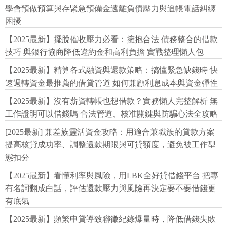
學會預做預算與存緊急預備金遠離負債壓力與追帳電話糾纏
困擾
【2025最新】擺脫催收壓力必看：擁抱合法 債務整合的借款
技巧 與銀行協商降低違約金和高利負擔 實戰整理懶人包
【2025最新】精算各式融資與還款策略：搞懂緊急缺錢時 快
速週轉資金最推薦的借貸管道 如何兼顧利息成本與資金彈性
【2025最新】沒有薪資轉帳也想借款？實務懶人完整解析 無
工作證明可以借錢嗎 合法管道、核准關鍵與防騙心法全攻略
[2025最新] 兼差族靈活資金攻略：用適合兼職族的貸款方案
提高核貸成功率、調整還款期限與可貸額度，避免被工作型
態扣分
【2025最新】看懂利率與風險，用LBK全好貸借錢平台 把專
有名詞翻成白話，評估還款壓力與風險再決定要不要借錢更
有底氣
【2025最新】頻繁申貸導致聯徵紀錄爆量時，降低借錢失敗