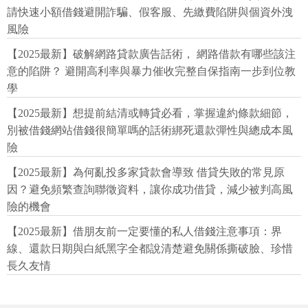
請快速小額借錢避開詐騙、假客服、先繳費陷阱與個資外洩
風險
【2025最新】破解網路貸款廣告話術， 網路借款有哪些該注
意的陷阱？ 避開高利率與暴力催收完整自保指南一步到位教
學
【2025最新】想提前結清或轉貸必看，掌握違約條款細節，
別被借錢網站借錢很簡單嗎的話術綁死還款彈性與總成本風
險
【2025最新】為何亂投多家貸款會導致 借貸失敗的常見原
因？避免頻繁查詢聯徵資料，讓你成功借貸，減少被判高風
險的機會
【2025最新】借朋友前一定要懂的私人借錢注意事項：界
線、還款日期與白紙黑字全都說清楚避免關係撕破臉、珍惜
長久友情