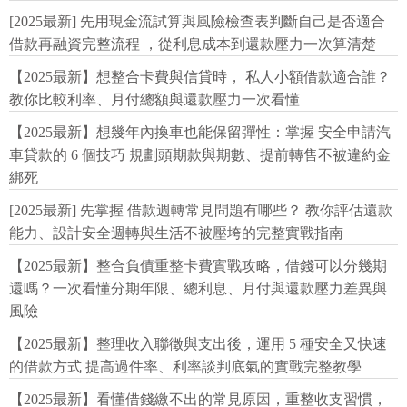
[2025最新] 先用現金流試算與風險檢查表判斷自己是否適合
借款再融資完整流程 ，從利息成本到還款壓力一次算清楚
【2025最新】想整合卡費與信貸時， 私人小額借款適合誰？
教你比較利率、月付總額與還款壓力一次看懂
【2025最新】想幾年內換車也能保留彈性：掌握 安全申請汽
車貸款的 6 個技巧 規劃頭期款與期數、提前轉售不被違約金
綁死
[2025最新] 先掌握 借款週轉常見問題有哪些？ 教你評估還款
能力、設計安全週轉與生活不被壓垮的完整實戰指南
【2025最新】整合負債重整卡費實戰攻略，借錢可以分幾期
還嗎？一次看懂分期年限、總利息、月付與還款壓力差異與
風險
【2025最新】整理收入聯徵與支出後，運用 5 種安全又快速
的借款方式 提高過件率、利率談判底氣的實戰完整教學
【2025最新】看懂借錢繳不出的常見原因，重整收支習慣，