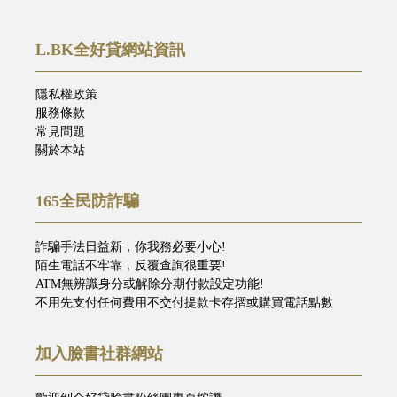
L.BK全好貸網站資訊
隱私權政策
服務條款
常見問題
關於本站
165全民防詐騙
詐騙手法日益新，你我務必要小心!
陌生電話不牢靠，反覆查詢很重要!
ATM無辨識身分或解除分期付款設定功能!
不用先支付任何費用不交付提款卡存摺或購買電話點數
加入臉書社群網站