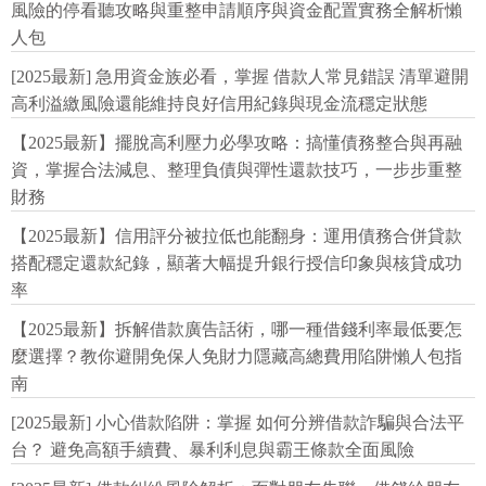
風險的停看聽攻略與重整申請順序與資金配置實務全解析懶
人包
[2025最新] 急用資金族必看，掌握 借款人常見錯誤 清單避開
高利溢繳風險還能維持良好信用紀錄與現金流穩定狀態
【2025最新】擺脫高利壓力必學攻略：搞懂債務整合與再融
資，掌握合法減息、整理負債與彈性還款技巧，一步步重整
財務
【2025最新】信用評分被拉低也能翻身：運用債務合併貸款
搭配穩定還款紀錄，顯著大幅提升銀行授信印象與核貸成功
率
【2025最新】拆解借款廣告話術，哪一種借錢利率最低要怎
麼選擇？教你避開免保人免財力隱藏高總費用陷阱懶人包指
南
[2025最新] 小心借款陷阱：掌握 如何分辨借款詐騙與合法平
台？ 避免高額手續費、暴利利息與霸王條款全面風險