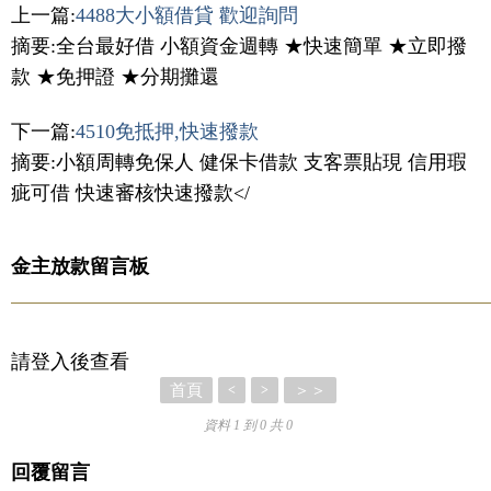
上一篇:
4488大小額借貸 歡迎詢問
摘要:全台最好借 小額資金週轉 ★快速簡單 ★立即撥
款 ★免押證 ★分期攤還
下一篇:
4510免抵押,快速撥款
摘要:小額周轉免保人 健保卡借款 支客票貼現 信用瑕
疵可借 快速審核快速撥款</
金主放款留言板
請登入後查看
首頁
＞＞
<
>
資料 1 到 0 共 0
回覆留言