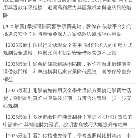
用與還款年限指標，避開高利壓力與隱藏成本與違約風險陷
阱
[2025最新] 掌握避開高額手續費關鍵，教你在 借款平台如何
挑選最安全？同時看懂免保人方案條款與風險評估重點
【2025最新】怕銀行又缺現金？善用 借錢不求人的 8 種方式
規劃資金週轉，輕鬆比利率挑對安全借款管道不上當
【2025最新】從合約條款到話術陷阱，教你在台北借錢前看
懂借款門檻、利率結構與店家背景降低風險、實際保障自身
權益
【2025最新】開學前如何用安全學生借錢方案搞定學費生活
費，避開高利貸陷阱與偽裝分期、分辨合法管道一步一步安
心規劃
【2025最新】多次遲繳也有機會翻身！掌握 不良信用貸款的
申請條件 與補強財力證明、說明書寫技巧大幅提升核准率
【2025最新】看到秒核准先停手，學會查照與比對資訊，申