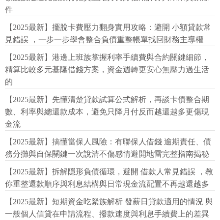
件
【2025最新】擺脫卡費壓力翻身實用攻略：避開 小額貸款常
見錯誤 ，一步一步學會整合負債重整帳單找回財務主導權
【2025最新】港邊上班族掌握利率手續費與合約關鍵細節，
精算比較多元基隆借錢方案，資金週轉更安心無壓力過生活
的
【2025最新】先懂清楚貸款試算公式解析，再談卡債整合期
數、利率與總還款成本，避免只降月付反而越還越多更傷現
金流
【2025最新】搞懂當保人風險：有聯保人借錢 逾期責任、債
務分攤與自保關鍵一次說清不傷感情避開地雷完整指南揭秘
【2025最新】拆解隱形負債循環，避開 借款人常見錯誤 ，教
你重整還款順序與利息結構與日常現金流配置不再越還越多
【2025最新】短期資金吃緊族解析 發薪日貸款適用的情況 與
一般個人信貸在申請流程、撥款速度與利息手續費上的差異