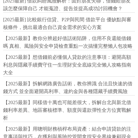
[2025最新] 借款糾紛風險解析：面對朋友失聯，借錢給朋友
該怎麼保障自己 才能蒐證、提告並提高成功討回機會？
[2025最新] 比較銀行信貸、P2P與民間 借款平台 優缺點與審
核條件，挑出最適合自己資金需求的安心方案
【2025最新】教你分辨超好借話術陷阱，信用不良還能借錢
嗎 真相、風險與安全申貸檢查重點一次搞懂完整懶人包攻略
【2025最新】想借錢前必懂個人貸款的注意事項：避開高額
利息與隱藏手續費守住一生理財安全底線完全懶人攻略指南
大全
【2025最新】拆解網路廣告話術，教你辨識 合法且快速的借
錢方式 並全面避開高利率、違約金與各種隱藏手續費風險
【2025最新】同樣借十萬也可能差很大，拆解台北與新北借
錢利率差異、地區審核標準、額度與還款彈性全方位實戰解
析
【2025最新】用聰明財務槓桿布局資產：結合申請貸款的注
意事項與技巧，在獲利與風險控管間拿捏安全界線兼顧現金