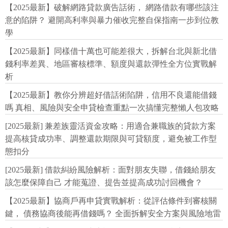
【2025最新】破解網路貸款廣告話術， 網路借款有哪些該注
意的陷阱？ 避開高利率與暴力催收完整自保指南一步到位教
學
【2025最新】同樣借十萬也可能差很大，拆解台北與新北借
錢利率差異、地區審核標準、額度與還款彈性全方位實戰解
析
【2025最新】教你分辨超好借話術陷阱，信用不良還能借錢
嗎 真相、風險與安全申貸檢查重點一次搞懂完整懶人包攻略
[2025最新] 兼差族靈活資金攻略：用適合兼職族的貸款方案
提高核貸成功率、調整還款期限與可貸額度，避免被工作型
態扣分
[2025最新] 借款糾紛風險解析：面對朋友失聯，借錢給朋友
該怎麼保障自己 才能蒐證、提告並提高成功討回機會？
【2025最新】協商戶再申貸實戰解析：從評估條件到審核關
鍵， 債務協商後能再借錢嗎？ 全面拆解安全方案與風險地雷