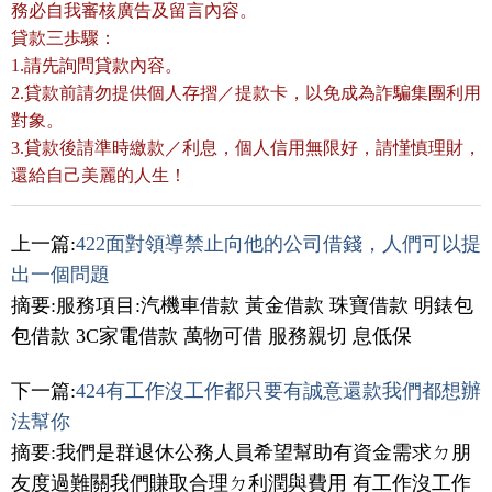
務必自我審核廣告及留言內容。
貸款三歩驟：
1.請先詢問貸款內容。
2.貸款前請勿提供個人存摺／提款卡，以免成為詐騙集團利用
對象。
3.貸款後請準時繳款／利息，個人信用無限好，請慬慎理財，
還給自己美麗的人生！
上一篇:
422面對領導禁止向他的公司借錢，人們可以提
出一個問題
摘要:服務項目:汽機車借款 黃金借款 珠寶借款 明錶包
包借款 3C家電借款 萬物可借 服務親切 息低保
下一篇:
424有工作沒工作都只要有誠意還款我們都想辦
法幫你
摘要:我們是群退休公務人員希望幫助有資金需求ㄉ朋
友度過難關我們賺取合理ㄉ利潤與費用 有工作沒工作