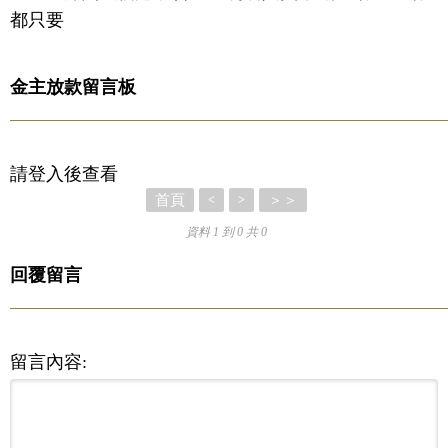
都只要
金主放款留言板
請登入後查看
首頁
＞＞
<
>
資料 1 到 0 共 0
回覆留言
留言內容: