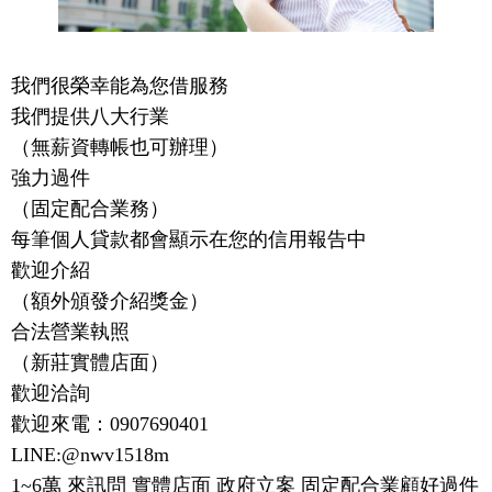
我們很榮幸能為您借服務
我們提供八大行業
（無薪資轉帳也可辦理）
強力過件
（固定配合業務）
每筆個人貸款都會顯示在您的信用報告中
歡迎介紹
（額外頒發介紹獎金）
合法營業執照
（新莊實體店面）
歡迎洽詢
歡迎來電：0907690401
LINE:@nwv1518m
1~6萬 來訊問 實體店面 政府立案 固定配合業顧好過件