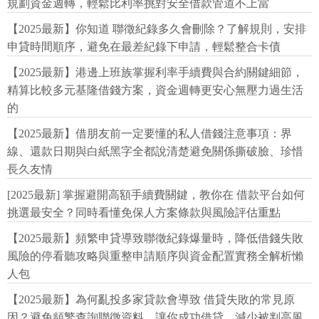
規劃資金週轉，輕鬆比利率挑對安全借款管道不上當
【2025最新】你知道 聯徵紀錄多久會刪除？了解規則，安排
申貸時間順序，避免在最差紀錄下申請，輕鬆整合卡債
【2025最新】港邊上班族掌握利率手續費與合約關鍵細節，
精算比較多元基隆借錢方案，資金週轉更安心無壓力過生活
的
【2025最新】借朋友前一定要懂的私人借錢注意事項：界
線、還款日期與白紙黑字全都說清楚避免關係撕破臉、珍惜
長久友情
[2025最新] 掌握避開高額手續費關鍵，教你在 借款平台如何
挑選最安全？同時看懂免保人方案條款與風險評估重點
【2025最新】頻繁申貸導致聯徵紀錄爆量時，降低借錢失敗
風險的停看聽攻略與重整申請順序與資金配置實務全解析懶
人包
【2025最新】為何亂投多家貸款會導致 借貸失敗的常見原
因？避免頻繁查詢聯徵資料，讓你成功借貸，減少被判高風