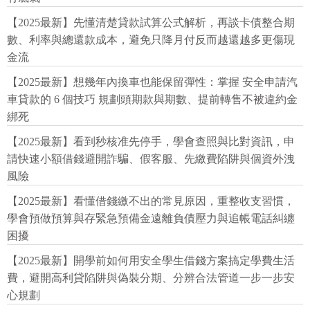
【2025最新】先懂清楚貸款試算公式解析，再談卡債整合期
數、利率與總還款成本，避免只降月付反而越還越多更傷現
金流
【2025最新】想幾年內換車也能保留彈性：掌握 安全申請汽
車貸款的 6 個技巧 規劃頭期款與期數、提前轉售不被違約金
綁死
【2025最新】看到秒核准先停手，學會查照與比對資訊，申
請快速小額借錢避開詐騙、假客服、先繳費陷阱與個資外洩
風險
【2025最新】看懂借錢繳不出的常見原因，重整收支習慣，
學會預做預算與存緊急預備金遠離負債壓力與追帳電話糾纏
困擾
【2025最新】開學前如何用安全學生借錢方案搞定學費生活
費，避開高利貸陷阱與偽裝分期、分辨合法管道一步一步安
心規劃