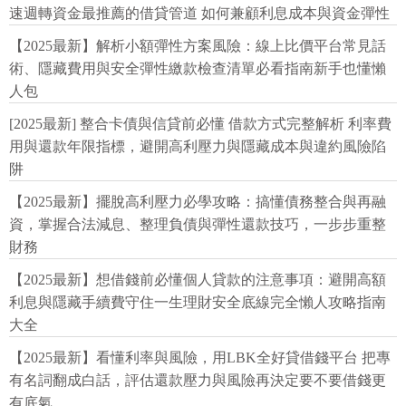
速週轉資金最推薦的借貸管道 如何兼顧利息成本與資金彈性
【2025最新】解析小額彈性方案風險：線上比價平台常見話
術、隱藏費用與安全彈性繳款檢查清單必看指南新手也懂懶
人包
[2025最新] 整合卡債與信貸前必懂 借款方式完整解析 利率費
用與還款年限指標，避開高利壓力與隱藏成本與違約風險陷
阱
【2025最新】擺脫高利壓力必學攻略：搞懂債務整合與再融
資，掌握合法減息、整理負債與彈性還款技巧，一步步重整
財務
【2025最新】想借錢前必懂個人貸款的注意事項：避開高額
利息與隱藏手續費守住一生理財安全底線完全懶人攻略指南
大全
【2025最新】看懂利率與風險，用LBK全好貸借錢平台 把專
有名詞翻成白話，評估還款壓力與風險再決定要不要借錢更
有底氣