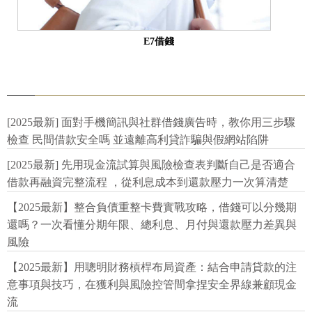
E7借錢
[2025最新] 面對手機簡訊與社群借錢廣告時，教你用三步驟
檢查 民間借款安全嗎 並遠離高利貸詐騙與假網站陷阱
[2025最新] 先用現金流試算與風險檢查表判斷自己是否適合
借款再融資完整流程 ，從利息成本到還款壓力一次算清楚
【2025最新】整合負債重整卡費實戰攻略，借錢可以分幾期
還嗎？一次看懂分期年限、總利息、月付與還款壓力差異與
風險
【2025最新】用聰明財務槓桿布局資產：結合申請貸款的注
意事項與技巧，在獲利與風險控管間拿捏安全界線兼顧現金
流