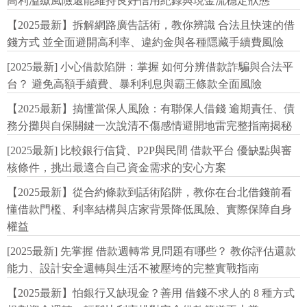
高利溢繳風險還能維持良好信用紀錄與現金流穩定狀態
【2025最新】拆解網路廣告話術，教你辨識 合法且快速的借
錢方式 並全面避開高利率、違約金與各種隱藏手續費風險
[2025最新] 小心借款陷阱：掌握 如何分辨借款詐騙與合法平
台？ 避免高額手續費、暴利利息與霸王條款全面風險
【2025最新】搞懂當保人風險：有聯保人借錢 逾期責任、債
務分攤與自保關鍵一次說清不傷感情避開地雷完整指南揭秘
[2025最新] 比較銀行信貸、P2P與民間 借款平台 優缺點與審
核條件，挑出最適合自己資金需求的安心方案
【2025最新】從合約條款到話術陷阱，教你在台北借錢前看
懂借款門檻、利率結構與店家背景降低風險、實際保障自身
權益
[2025最新] 先掌握 借款週轉常見問題有哪些？ 教你評估還款
能力、設計安全週轉與生活不被壓垮的完整實戰指南
【2025最新】怕銀行又缺現金？善用 借錢不求人的 8 種方式