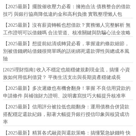
【2025最新】擺脫催收壓力必看：擁抱合法 債務整合的借款
技巧 與銀行協商降低違約金和高利負擔 實戰整理懶人包
【2025最新】沒有薪資轉帳也想借款？實務懶人完整解析 無
工作證明可以借錢嗎 合法管道、核准關鍵與防騙心法全攻略
【2025最新】想提前結清或轉貸必看，掌握違約條款細節，
別被借錢網站借錢很簡單嗎的話術綁死還款彈性與總成本風
險
[2025理財指南] 收入不穩定也能穩健規劃現金流，搞懂 小資
族如何用低利借貸？ 平衡生活支出與長期資產穩健成長
【2025最新】多次遲繳也有機會翻身！掌握 不良信用貸款的
申請條件 與補強財力證明、說明書寫技巧大幅提升核准率
【2025最新】信用評分被拉低也能翻身：運用債務合併貸款
搭配穩定還款紀錄，顯著大幅提升銀行授信印象與核貸成功
率
【2025最新】精算各式融資與還款策略：搞懂緊急缺錢時 快