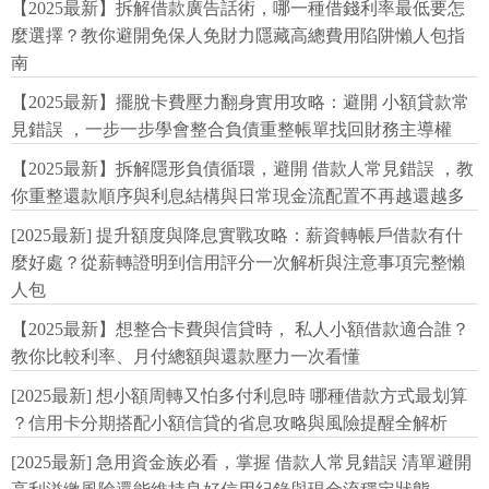
【2025最新】拆解借款廣告話術，哪一種借錢利率最低要怎
麼選擇？教你避開免保人免財力隱藏高總費用陷阱懶人包指
南
【2025最新】擺脫卡費壓力翻身實用攻略：避開 小額貸款常
見錯誤 ，一步一步學會整合負債重整帳單找回財務主導權
【2025最新】拆解隱形負債循環，避開 借款人常見錯誤 ，教
你重整還款順序與利息結構與日常現金流配置不再越還越多
[2025最新] 提升額度與降息實戰攻略：薪資轉帳戶借款有什
麼好處？從薪轉證明到信用評分一次解析與注意事項完整懶
人包
【2025最新】想整合卡費與信貸時， 私人小額借款適合誰？
教你比較利率、月付總額與還款壓力一次看懂
[2025最新] 想小額周轉又怕多付利息時 哪種借款方式最划算
？信用卡分期搭配小額信貸的省息攻略與風險提醒全解析
[2025最新] 急用資金族必看，掌握 借款人常見錯誤 清單避開