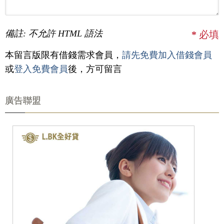
備註: 不允許 HTML 語法
*
必填
本留言版限有借錢需求會員，
請先免費加入借錢會員
或
登入免費會員
後，方可留言
廣告聯盟