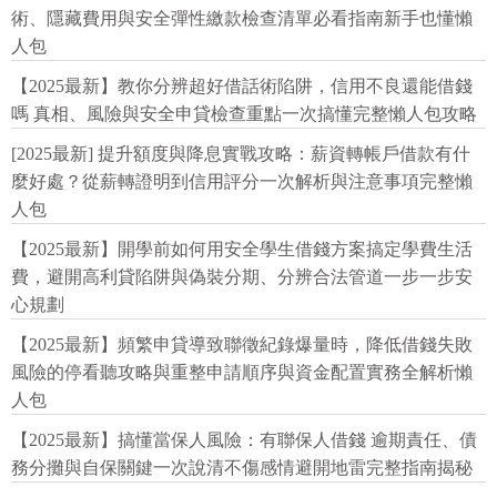
術、隱藏費用與安全彈性繳款檢查清單必看指南新手也懂懶
人包
【2025最新】教你分辨超好借話術陷阱，信用不良還能借錢
嗎 真相、風險與安全申貸檢查重點一次搞懂完整懶人包攻略
[2025最新] 提升額度與降息實戰攻略：薪資轉帳戶借款有什
麼好處？從薪轉證明到信用評分一次解析與注意事項完整懶
人包
【2025最新】開學前如何用安全學生借錢方案搞定學費生活
費，避開高利貸陷阱與偽裝分期、分辨合法管道一步一步安
心規劃
【2025最新】頻繁申貸導致聯徵紀錄爆量時，降低借錢失敗
風險的停看聽攻略與重整申請順序與資金配置實務全解析懶
人包
【2025最新】搞懂當保人風險：有聯保人借錢 逾期責任、債
務分攤與自保關鍵一次說清不傷感情避開地雷完整指南揭秘