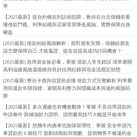
率
【2025最新】從合約條款到話術陷阱，教你在台北借錢前看
懂借款門檻、利率結構與店家背景降低風險、實際保障自身
權益
[2025最新] 借款糾紛風險解析：面對朋友失聯，借錢給朋友
該怎麼保障自己 才能蒐證、提告並提高成功討回機會？
[2025最新] 急用資金族必看，掌握 借款人常見錯誤 清單避開
高利溢繳風險還能維持良好信用紀錄與現金流穩定狀態
[2025最新] 整合卡債與信貸前必懂 借款方式完整解析 利率費
用與還款年限指標，避開高利壓力與隱藏成本與違約風險陷
阱
【2025最新】多次遲繳也有機會翻身！掌握 不良信用貸款的
申請條件 與補強財力證明、說明書寫技巧大幅提升核准率
【2025最新】想幾年內換車也能保留彈性：掌握 安全申請汽
車貸款的 6 個技巧 規劃頭期款與期數、提前轉售不被違約金