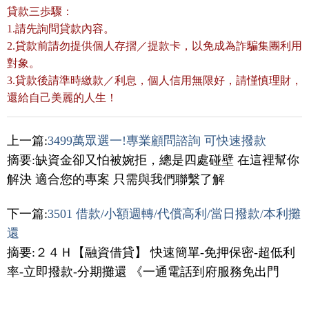
貸款三歩驟：
1.請先詢問貸款內容。
2.貸款前請勿提供個人存摺／提款卡，以免成為詐騙集團利用
對象。
3.貸款後請準時繳款／利息，個人信用無限好，請慬慎理財，
還給自己美麗的人生！
上一篇:
3499萬眾選一!專業顧問諮詢 可快速撥款
摘要:缺資金卻又怕被婉拒，總是四處碰壁 在這裡幫你
解決 適合您的專案 只需與我們聯繫了解
下一篇:
3501 借款/小額週轉/代償高利/當日撥款/本利攤
還
摘要:２４Ｈ【融資借貸】 快速簡單-免押保密-超低利
率-立即撥款-分期攤還 《一通電話到府服務免出門