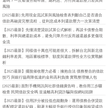
還嗎？一次看懂分期年限、總利息、月付與還款壓力差異與
風險
[2025最新] 先用現金流試算與風險檢查表判斷自己是否適合
借款再融資完整流程 ，從利息成本到還款壓力一次算清楚
【2025最新】先懂清楚貸款試算公式解析，再談卡債整合期
數、利率與總還款成本，避免只降月付反而越還越多更傷現
金流
【2025最新】同樣借十萬也可能差很大，拆解台北與新北借
錢利率差異、地區審核標準、額度與還款彈性全方位實戰解
析
【2025最新】擺脫催收壓力必看：擁抱合法 債務整合的借款
技巧 與銀行協商降低違約金和高利負擔 實戰整理懶人包
[2025最新] 面對手機簡訊與社群借錢廣告時，教你用三步驟
檢查 民間借款安全嗎 並遠離高利貸詐騙與假網站陷阱
【2025最新】信用評分被拉低也能翻身：運用債務合併貸款
搭配穩定還款紀錄，顯著大幅提升銀行授信印象與核貸成功