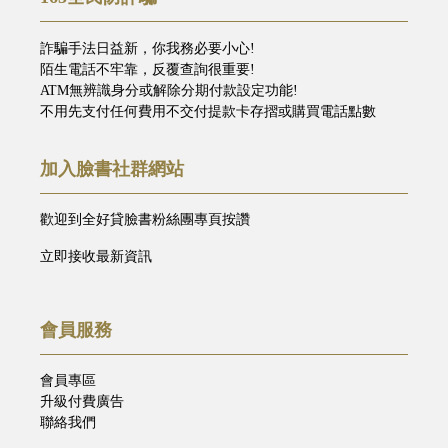
詐騙手法日益新，你我務必要小心!
陌生電話不牢靠，反覆查詢很重要!
ATM無辨識身分或解除分期付款設定功能!
不用先支付任何費用不交付提款卡存摺或購買電話點數
加入臉書社群網站
歡迎到全好貸臉書粉絲團專頁按讚
立即接收最新資訊
會員服務
會員專區
升級付費廣告
聯絡我們