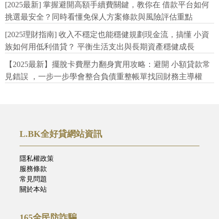
[2025最新] 掌握避開高額手續費關鍵，教你在 借款平台如何
挑選最安全？同時看懂免保人方案條款與風險評估重點
[2025理財指南] 收入不穩定也能穩健規劃現金流，搞懂 小資
族如何用低利借貸？ 平衡生活支出與長期資產穩健成長
【2025最新】擺脫卡費壓力翻身實用攻略：避開 小額貸款常
見錯誤 ，一步一步學會整合負債重整帳單找回財務主導權
L.BK全好貸網站資訊
隱私權政策
服務條款
常見問題
關於本站
165全民防詐騙