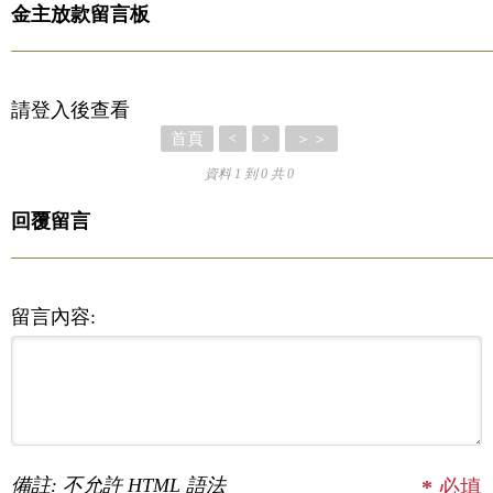
金主放款留言板
請登入後查看
首頁
＞＞
<
>
資料 1 到 0 共 0
回覆留言
留言內容:
備註: 不允許 HTML 語法
*
必填