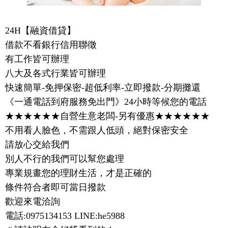
24H【融資借貸】
借款不看銀行信用聯徵
有工作皆可辦理
八大及各式行業皆可辦理
快速簡單-免押保密-超低利率-立即撥款-分期攤還
《一通電話到府服務免出門》24小時等候您的電話
★★★★★★自營生意老闆-另有優惠★★★★★★
不用看人臉色，不需跟人低頭，絕對保密安全
請放心交給我們
別人不行的我們可以幫您處理
專業規畫您的理財生活，才是正確的
條件符合者即可當日撥款
歡迎來電洽詢
電話:0975134153 LINE:he5988