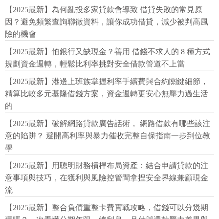
【2025最新】為何亂投多家貸款會導致 借貸失敗的常見原
因？避免頻繁查詢聯徵資料，讓你成功借貸，減少被判高風
險的機會
【2025最新】怕銀行又缺現金？善用 借錢不求人的 8 種方式
規劃資金週轉，輕鬆比利率挑對安全借款管道不上當
【2025最新】港邊上班族掌握利率手續費與合約關鍵細節，
精算比較多元基隆借錢方案，資金週轉更安心無壓力過生活
的
【2025最新】破解網路貸款廣告話術， 網路借款有哪些該注
意的陷阱？ 避開高利率與暴力催收完整自保指南一步到位教
學
【2025最新】用聰明財務槓桿布局資產：結合申請貸款的注
意事項與技巧，在獲利與風險控管間拿捏安全界線兼顧現金
流
【2025最新】整合負債重整卡費實戰攻略，借錢可以分幾期