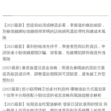
【2025最新】想提前結清或轉貸必看，掌握違約條款細節，
別被借錢網站借錢很簡單嗎的話術綁死還款彈性與總成本風
險
【2025最新】看到秒核准先停手，學會查照與比對資訊，申
請快速小額借錢避開詐騙、假客服、先繳費陷阱與個資外洩
風險
[2025最新] 兼差族靈活資金攻略：用適合兼職族的貸款方案
提高核貸成功率、調整還款期限與可貸額度，避免被工作型
態扣分
[2025最新] 想小額周轉又怕多付利息時 哪種借款方式最划算
？信用卡分期搭配小額信貸的省息攻略與風險提醒全解析
【2025最新】短期資金吃緊族解析 發薪日貸款適用的情況 與
一般個人信貸在申請流程、撥款速度與利息手續費上的差異