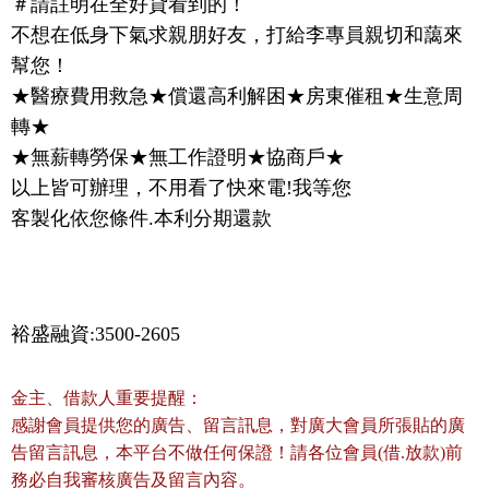
＃請註明在全好貸看到的！
不想在低身下氣求親朋好友，打給李專員親切和藹來
幫您！
★醫療費用救急★償還高利解困★房東催租★生意周
轉★
★無薪轉勞保★無工作證明★協商戶★
以上皆可辦理，不用看了快來電!我等您
客製化依您條件.本利分期還款
裕盛融資:3500-2605
金主、借款人重要提醒：
感謝會員提供您的廣告、留言訊息，對廣大會員所張貼的廣
告留言訊息，本平台不做任何保證！請各位會員(借.放款)前
務必自我審核廣告及留言內容。