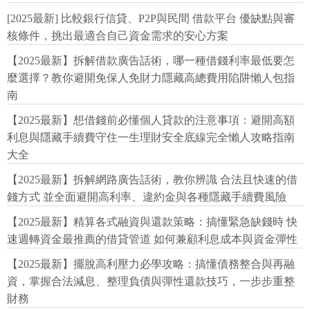
[2025最新] 比較銀行信貸、P2P與民間 借款平台 優缺點與審
核條件，挑出最適合自己資金需求的安心方案
【2025最新】拆解借款廣告話術，哪一種借錢利率最低要怎
麼選擇？教你避開免保人免財力隱藏高總費用陷阱懶人包指
南
【2025最新】想借錢前必懂個人貸款的注意事項：避開高額
利息與隱藏手續費守住一生理財安全底線完全懶人攻略指南
大全
【2025最新】拆解網路廣告話術，教你辨識 合法且快速的借
錢方式 並全面避開高利率、違約金與各種隱藏手續費風險
【2025最新】精算各式融資與還款策略：搞懂緊急缺錢時 快
速週轉資金最推薦的借貸管道 如何兼顧利息成本與資金彈性
【2025最新】擺脫高利壓力必學攻略：搞懂債務整合與再融
資，掌握合法減息、整理負債與彈性還款技巧，一步步重整
財務