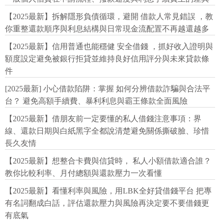
【2025最新】拆解隱形負債循環，避開 借款人常見錯誤 ，教
你重整還款順序與利息結構與日常現金流配置不再越還越多
【2025最新】信用普通也能穩健 安全借錢 ，抓好收入證明與
額度設定避免被銀行拒貸並維持良好信用評分與未來貸款條
件
[2025最新] 小心借款陷阱：掌握 如何分辨借款詐騙與合法平
台？ 避免高額手續費、暴利利息與霸王條款全面風險
【2025最新】借朋友前一定要懂的私人借錢注意事項：界
線、還款日期與白紙黑字全都說清楚避免關係撕破臉、珍惜
長久友情
【2025最新】想整合卡費與信貸時， 私人小額借款適合誰？
教你比較利率、月付總額與還款壓力一次看懂
【2025最新】看懂利率與風險，用LBK全好貸借錢平台 把專
有名詞翻成白話，評估還款壓力與風險再決定要不要借錢更
有底氣