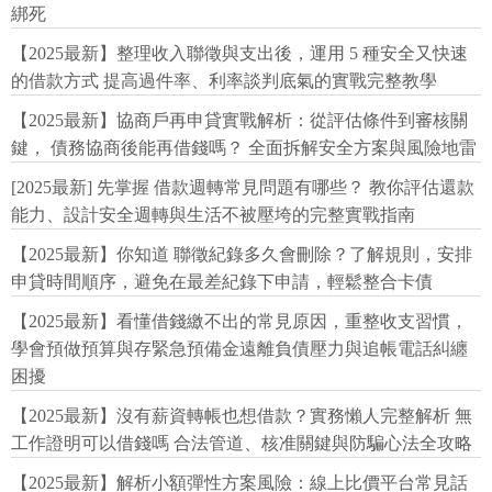
綁死
【2025最新】整理收入聯徵與支出後，運用 5 種安全又快速
的借款方式 提高過件率、利率談判底氣的實戰完整教學
【2025最新】協商戶再申貸實戰解析：從評估條件到審核關
鍵， 債務協商後能再借錢嗎？ 全面拆解安全方案與風險地雷
[2025最新] 先掌握 借款週轉常見問題有哪些？ 教你評估還款
能力、設計安全週轉與生活不被壓垮的完整實戰指南
【2025最新】你知道 聯徵紀錄多久會刪除？了解規則，安排
申貸時間順序，避免在最差紀錄下申請，輕鬆整合卡債
【2025最新】看懂借錢繳不出的常見原因，重整收支習慣，
學會預做預算與存緊急預備金遠離負債壓力與追帳電話糾纏
困擾
【2025最新】沒有薪資轉帳也想借款？實務懶人完整解析 無
工作證明可以借錢嗎 合法管道、核准關鍵與防騙心法全攻略
【2025最新】解析小額彈性方案風險：線上比價平台常見話