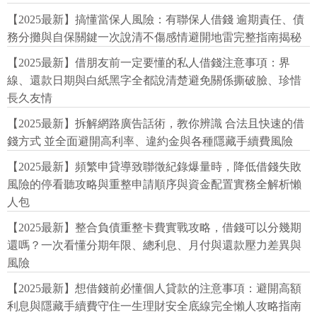
【2025最新】搞懂當保人風險：有聯保人借錢 逾期責任、債
務分攤與自保關鍵一次說清不傷感情避開地雷完整指南揭秘
【2025最新】借朋友前一定要懂的私人借錢注意事項：界
線、還款日期與白紙黑字全都說清楚避免關係撕破臉、珍惜
長久友情
【2025最新】拆解網路廣告話術，教你辨識 合法且快速的借
錢方式 並全面避開高利率、違約金與各種隱藏手續費風險
【2025最新】頻繁申貸導致聯徵紀錄爆量時，降低借錢失敗
風險的停看聽攻略與重整申請順序與資金配置實務全解析懶
人包
【2025最新】整合負債重整卡費實戰攻略，借錢可以分幾期
還嗎？一次看懂分期年限、總利息、月付與還款壓力差異與
風險
【2025最新】想借錢前必懂個人貸款的注意事項：避開高額
利息與隱藏手續費守住一生理財安全底線完全懶人攻略指南