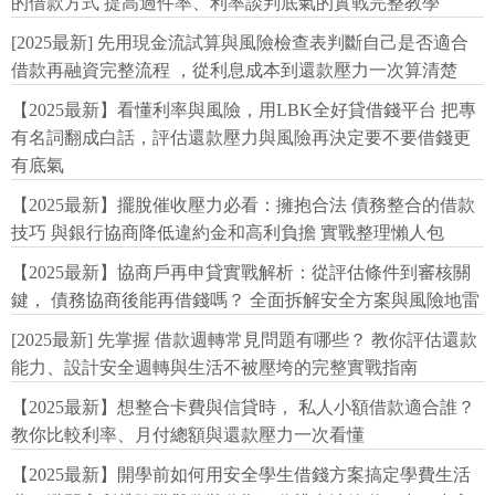
的借款方式 提高過件率、利率談判底氣的實戰完整教學
[2025最新] 先用現金流試算與風險檢查表判斷自己是否適合
借款再融資完整流程 ，從利息成本到還款壓力一次算清楚
【2025最新】看懂利率與風險，用LBK全好貸借錢平台 把專
有名詞翻成白話，評估還款壓力與風險再決定要不要借錢更
有底氣
【2025最新】擺脫催收壓力必看：擁抱合法 債務整合的借款
技巧 與銀行協商降低違約金和高利負擔 實戰整理懶人包
【2025最新】協商戶再申貸實戰解析：從評估條件到審核關
鍵， 債務協商後能再借錢嗎？ 全面拆解安全方案與風險地雷
[2025最新] 先掌握 借款週轉常見問題有哪些？ 教你評估還款
能力、設計安全週轉與生活不被壓垮的完整實戰指南
【2025最新】想整合卡費與信貸時， 私人小額借款適合誰？
教你比較利率、月付總額與還款壓力一次看懂
【2025最新】開學前如何用安全學生借錢方案搞定學費生活