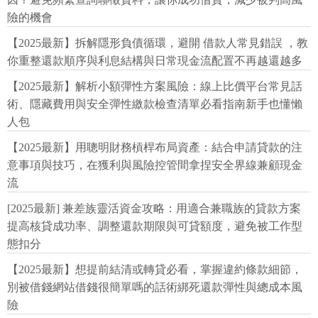
險的機會
【2025最新】拆解隱形負債循環，避開 借款人常見錯誤 ，教
你重整還款順序與利息結構與日常現金流配置不再越還越多
【2025最新】解析小額彈性方案風險：線上比價平台常見話
術、隱藏費用與安全彈性繳款檢查清單必看指南新手也懂懶
人包
【2025最新】用聰明財務槓桿布局資產：結合申請貸款的注
意事項與技巧，在獲利與風險控管間拿捏安全界線兼顧現金
流
[2025最新] 兼差族靈活資金攻略：用適合兼職族的貸款方案
提高核貸成功率、調整還款期限與可貸額度，避免被工作型
態扣分
【2025最新】想提前結清或轉貸必看，掌握違約條款細節，
別被借錢網站借錢很簡單嗎的話術綁死還款彈性與總成本風
險