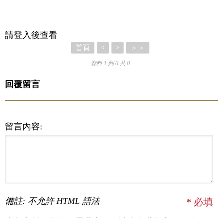
請登入後查看
首頁
＞＞
<
>
資料 1 到 0 共 0
回覆留言
留言內容:
備註: 不允許 HTML 語法
*
必填