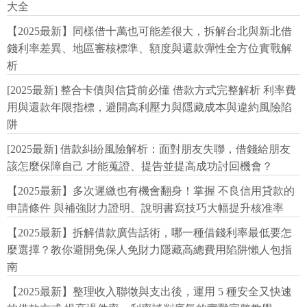
大全
【2025最新】同樣借十萬也可能差很大，拆解台北與新北借
錢利率差異、地區審核標準、額度與還款彈性全方位實戰解
析
[2025最新] 整合卡債與信貸前必懂 借款方式完整解析 利率費
用與還款年限指標，避開高利壓力與隱藏成本與違約風險陷
阱
[2025最新] 借款糾紛風險解析：面對朋友失聯，借錢給朋友
該怎麼保障自己 才能蒐證、提告並提高成功討回機會？
【2025最新】多次遲繳也有機會翻身！掌握 不良信用貸款的
申請條件 與補強財力證明、說明書寫技巧大幅提升核准率
【2025最新】拆解借款廣告話術，哪一種借錢利率最低要怎
麼選擇？教你避開免保人免財力隱藏高總費用陷阱懶人包指
南
【2025最新】整理收入聯徵與支出後，運用 5 種安全又快速