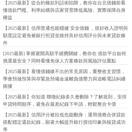
【2025最新】從合約條款到話術陷阱，教你在台北借錢前看
懂借款門檻、利率結構與店家背景降低風險、實際保障自身
權益
【2025最新】信用普通也能穩健 安全借錢 ，抓好收入證明與
額度設定避免被銀行拒貸並維持良好信用評分與未來貸款條
件
[2025最新] 掌握避開高額手續費關鍵，教你在 借款平台如何
挑選最安全？同時看懂免保人方案條款與風險評估重點
【2025最新】看懂借錢繳不出的常見原因，重整收支習慣，
學會預做預算與存緊急預備金遠離負債壓力與追帳電話糾纏
困擾
【2025最新】你知道 聯徵紀錄多久會刪除？了解規則，安排
申貸時間順序，避免在最差紀錄下申請，輕鬆整合卡債
【2025最新】信用評分被拉低也能翻身：運用債務合併貸款
搭配穩定還款紀錄，顯著大幅提升銀行授信印象與核貸成功
率