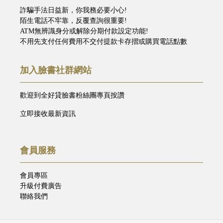
詐騙手法日益新，你我務必要小心!
陌生電話不牢靠，反覆查詢很重要!
ATM無辨識身分或解除分期付款設定功能!
不用先支付任何費用不交付提款卡存摺或購買電話點數
加入臉書社群網站
歡迎到全好貸臉書粉絲團專頁按讚
立即接收最新資訊
會員服務
會員專區
升級付費廣告
聯絡我們