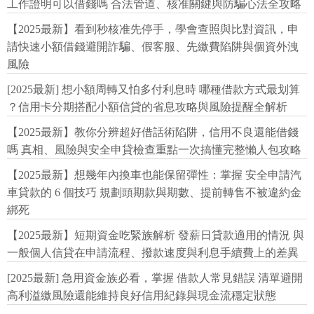
工作證明可以借錢嗎 合法管道、核准關鍵與防騙心法全攻略
【2025最新】看到秒核准先停手，學會查照與比對資訊，申
請快速小額借錢避開詐騙、假客服、先繳費陷阱與個資外洩
風險
[2025最新] 想小額周轉又怕多付利息時 哪種借款方式最划算
？信用卡分期搭配小額信貸的省息攻略與風險提醒全解析
【2025最新】教你分辨超好借話術陷阱，信用不良還能借錢
嗎 真相、風險與安全申貸檢查重點一次搞懂完整懶人包攻略
【2025最新】想幾年內換車也能保留彈性：掌握 安全申請汽
車貸款的 6 個技巧 規劃頭期款與期數、提前轉售不被違約金
綁死
【2025最新】短期資金吃緊族解析 發薪日貸款適用的情況 與
一般個人信貸在申請流程、撥款速度與利息手續費上的差異
[2025最新] 急用資金族必看，掌握 借款人常見錯誤 清單避開
高利溢繳風險還能維持良好信用紀錄與現金流穩定狀態