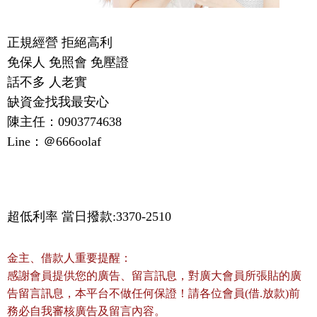
正規經營 拒絕高利
免保人 免照會 免壓證
話不多 人老實
缺資金找我最安心
陳主任：0903774638
Line：＠666oolaf
超低利率 當日撥款:3370-2510
金主、借款人重要提醒：
感謝會員提供您的廣告、留言訊息，對廣大會員所張貼的廣
告留言訊息，本平台不做任何保證！請各位會員(借.放款)前
務必自我審核廣告及留言內容。