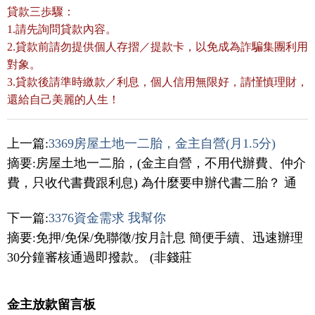
貸款三歩驟：
1.請先詢問貸款內容。
2.貸款前請勿提供個人存摺／提款卡，以免成為詐騙集團利用
對象。
3.貸款後請準時繳款／利息，個人信用無限好，請慬慎理財，
還給自己美麗的人生！
上一篇:
3369房屋土地一二胎，金主自營(月1.5分)
摘要:房屋土地一二胎，(金主自營，不用代辦費、仲介
費，只收代書費跟利息) 為什麼要申辦代書二胎？ 通
下一篇:
3376資金需求 我幫你
摘要:免押/免保/免聯徵/按月計息 簡便手續、迅速辦理
30分鐘審核通過即撥款。 (非錢莊
金主放款留言板