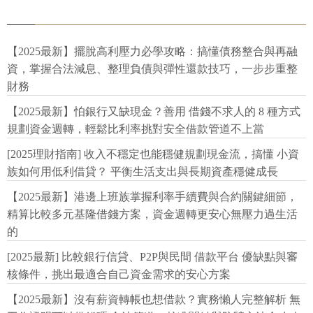
【2025最新】擺脫高利壓力必學攻略：搞懂債務整合與再融
資，掌握合法減息、整理負債與彈性還款技巧，一步步重整
財務
【2025最新】怕銀行又缺現金？善用 借錢不求人的 8 種方式
規劃資金週轉，輕鬆比利率挑對安全借款管道不上當
[2025理財指南] 收入不穩定也能穩健規劃現金流，搞懂 小資
族如何用低利借貸？ 平衡生活支出與長期資產穩健成長
【2025最新】港邊上班族掌握利率手續費與合約關鍵細節，
精算比較多元基隆借錢方案，資金週轉更安心無壓力過生活
的
[2025最新] 比較銀行信貸、P2P與民間 借款平台 優缺點與審
核條件，挑出最適合自己資金需求的安心方案
【2025最新】沒有薪資轉帳也想借款？實務懶人完整解析 無