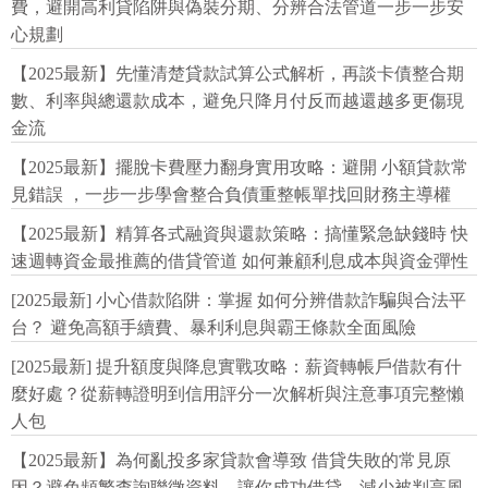
費，避開高利貸陷阱與偽裝分期、分辨合法管道一步一步安
心規劃
【2025最新】先懂清楚貸款試算公式解析，再談卡債整合期
數、利率與總還款成本，避免只降月付反而越還越多更傷現
金流
【2025最新】擺脫卡費壓力翻身實用攻略：避開 小額貸款常
見錯誤 ，一步一步學會整合負債重整帳單找回財務主導權
【2025最新】精算各式融資與還款策略：搞懂緊急缺錢時 快
速週轉資金最推薦的借貸管道 如何兼顧利息成本與資金彈性
[2025最新] 小心借款陷阱：掌握 如何分辨借款詐騙與合法平
台？ 避免高額手續費、暴利利息與霸王條款全面風險
[2025最新] 提升額度與降息實戰攻略：薪資轉帳戶借款有什
麼好處？從薪轉證明到信用評分一次解析與注意事項完整懶
人包
【2025最新】為何亂投多家貸款會導致 借貸失敗的常見原
因？避免頻繁查詢聯徵資料，讓你成功借貸，減少被判高風