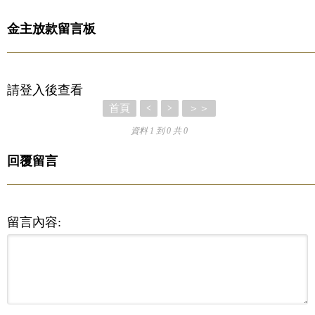
金主放款留言板
請登入後查看
首頁
＞＞
<
>
資料 1 到 0 共 0
回覆留言
留言內容: