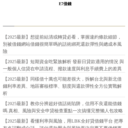
E7借錢
【2025最新】想提前結清或轉貸必看，掌握違約條款細節，
別被借錢網站借錢很簡單嗎的話術綁死還款彈性與總成本風
險
【2025最新】短期資金吃緊族解析 發薪日貸款適用的情況 與
一般個人信貸在申請流程、撥款速度與利息手續費上的差異
【2025最新】同樣借十萬也可能差很大，拆解台北與新北借
錢利率差異、地區審核標準、額度與還款彈性全方位實戰解
析
【2025最新】教你分辨超好借話術陷阱，信用不良還能借錢
嗎 真相、風險與安全申貸檢查重點一次搞懂完整懶人包攻略
【2025最新】看懂利率與風險，用LBK全好貸借錢平台 把專