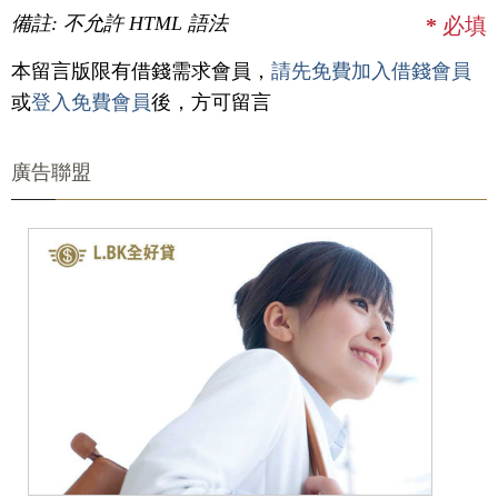
備註: 不允許 HTML 語法
*
必填
本留言版限有借錢需求會員，
請先免費加入借錢會員
或
登入免費會員
後，方可留言
廣告聯盟