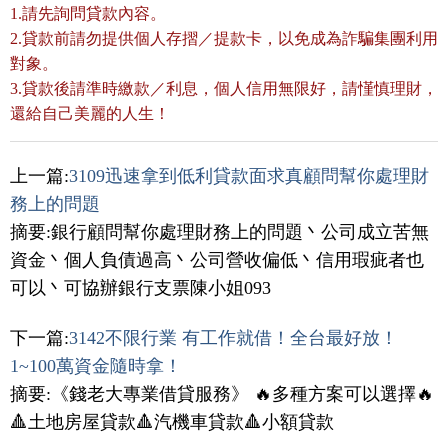
1.請先詢問貸款內容。
2.貸款前請勿提供個人存摺／提款卡，以免成為詐騙集團利用
對象。
3.貸款後請準時繳款／利息，個人信用無限好，請慬慎理財，
還給自己美麗的人生！
上一篇:
3109迅速拿到低利貸款面求真顧問幫你處理財
務上的問題
摘要:銀行顧問幫你處理財務上的問題丶公司成立苦無
資金丶個人負債過高丶公司營收偏低丶信用瑕疵者也
可以丶可協辦銀行支票陳小姐093
下一篇:
3142不限行業 有工作就借！全台最好放！
1~100萬資金隨時拿！
摘要:《錢老大專業借貸服務》 🔥多種方案可以選擇🔥
🔺土地房屋貸款🔺汽機車貸款🔺小額貸款