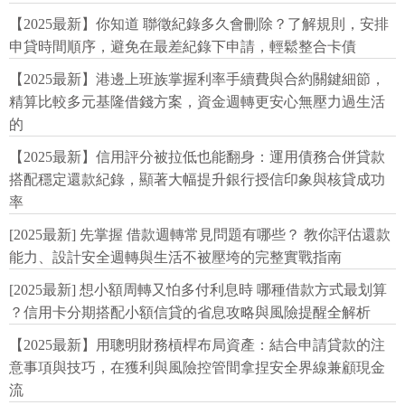
【2025最新】你知道 聯徵紀錄多久會刪除？了解規則，安排
申貸時間順序，避免在最差紀錄下申請，輕鬆整合卡債
【2025最新】港邊上班族掌握利率手續費與合約關鍵細節，
精算比較多元基隆借錢方案，資金週轉更安心無壓力過生活
的
【2025最新】信用評分被拉低也能翻身：運用債務合併貸款
搭配穩定還款紀錄，顯著大幅提升銀行授信印象與核貸成功
率
[2025最新] 先掌握 借款週轉常見問題有哪些？ 教你評估還款
能力、設計安全週轉與生活不被壓垮的完整實戰指南
[2025最新] 想小額周轉又怕多付利息時 哪種借款方式最划算
？信用卡分期搭配小額信貸的省息攻略與風險提醒全解析
【2025最新】用聰明財務槓桿布局資產：結合申請貸款的注
意事項與技巧，在獲利與風險控管間拿捏安全界線兼顧現金
流