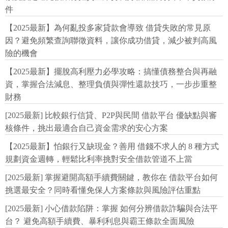
件
【2025最新】為何亂投多家貸款會導致 借貸失敗的常見原
因？避免頻繁查詢聯徵資料，讓你成功借貸，減少被判高風
險的機會
【2025最新】擺脫高利壓力必學攻略：搞懂債務整合與再融
資，掌握合法減息、整理負債與彈性還款技巧，一步步重整
財務
[2025最新] 比較銀行信貸、P2P與民間 借款平台 優缺點與審
核條件，挑出最適合自己資金需求的安心方案
【2025最新】怕銀行又缺現金？善用 借錢不求人的 8 種方式
規劃資金週轉，輕鬆比利率挑對安全借款管道不上當
[2025最新] 掌握避開高額手續費關鍵，教你在 借款平台如何
挑選最安全？同時看懂免保人方案條款與風險評估重點
[2025最新] 小心借款陷阱：掌握 如何分辨借款詐騙與合法平
台？ 避免高額手續費、暴利利息與霸王條款全面風險