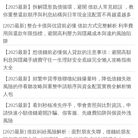
【2025最新】拆解隱形負債循環，避開 借款人常見錯誤 ，教
你重整還款順序與利息結構與日常現金流配置不再越還越多
[2025最新] 整合卡債與信貸前必懂 借款方式完整解析 利率費
用與還款年限指標，避開高利壓力與隱藏成本與違約風險陷
阱
【2025最新】想借錢前必懂個人貸款的注意事項：避開高額
利息與隱藏手續費守住一生理財安全底線完全懶人攻略指南
大全
【2025最新】頻繁申貸導致聯徵紀錄爆量時，降低借錢失敗
風險的停看聽攻略與重整申請順序與資金配置實務全解析懶
人包
【2025最新】看到秒核准先停手，學會查照與比對資訊，申
請快速小額借錢避開詐騙、假客服、先繳費陷阱與個資外洩
風險
[2025最新] 借款糾紛風險解析：面對朋友失聯，借錢給朋友