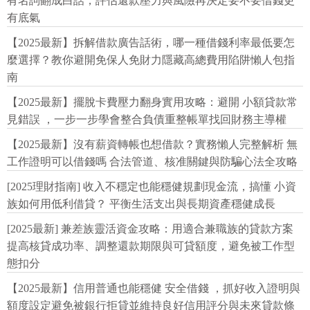
有名詞翻成白話，評估還款壓力與風險再決定要不要借錢更
有底氣
【2025最新】拆解借款廣告話術，哪一種借錢利率最低要怎
麼選擇？教你避開免保人免財力隱藏高總費用陷阱懶人包指
南
【2025最新】擺脫卡費壓力翻身實用攻略：避開 小額貸款常
見錯誤 ，一步一步學會整合負債重整帳單找回財務主導權
【2025最新】沒有薪資轉帳也想借款？實務懶人完整解析 無
工作證明可以借錢嗎 合法管道、核准關鍵與防騙心法全攻略
[2025理財指南] 收入不穩定也能穩健規劃現金流，搞懂 小資
族如何用低利借貸？ 平衡生活支出與長期資產穩健成長
[2025最新] 兼差族靈活資金攻略：用適合兼職族的貸款方案
提高核貸成功率、調整還款期限與可貸額度，避免被工作型
態扣分
【2025最新】信用普通也能穩健 安全借錢 ，抓好收入證明與
額度設定避免被銀行拒貸並維持良好信用評分與未來貸款條