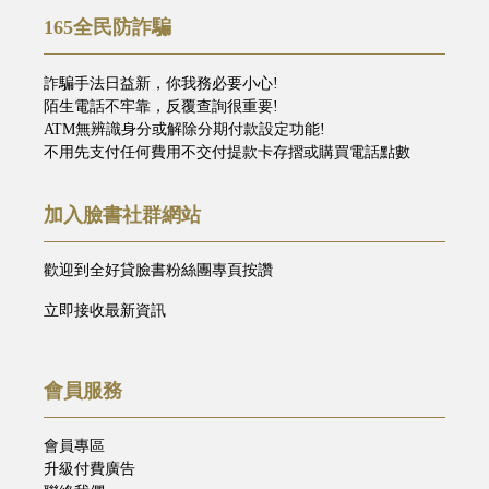
165全民防詐騙
詐騙手法日益新，你我務必要小心!
陌生電話不牢靠，反覆查詢很重要!
ATM無辨識身分或解除分期付款設定功能!
不用先支付任何費用不交付提款卡存摺或購買電話點數
加入臉書社群網站
歡迎到全好貸臉書粉絲團專頁按讚
立即接收最新資訊
會員服務
會員專區
升級付費廣告