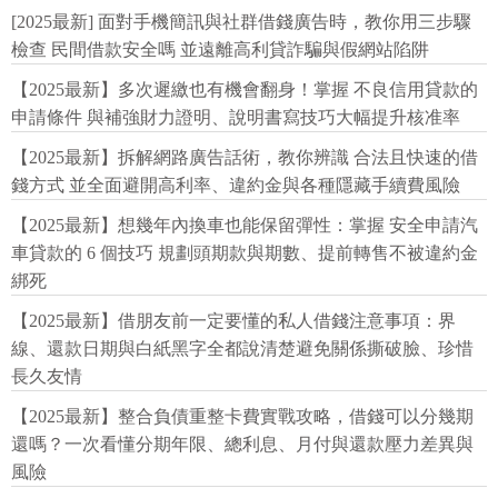
[2025最新] 面對手機簡訊與社群借錢廣告時，教你用三步驟
檢查 民間借款安全嗎 並遠離高利貸詐騙與假網站陷阱
【2025最新】多次遲繳也有機會翻身！掌握 不良信用貸款的
申請條件 與補強財力證明、說明書寫技巧大幅提升核准率
【2025最新】拆解網路廣告話術，教你辨識 合法且快速的借
錢方式 並全面避開高利率、違約金與各種隱藏手續費風險
【2025最新】想幾年內換車也能保留彈性：掌握 安全申請汽
車貸款的 6 個技巧 規劃頭期款與期數、提前轉售不被違約金
綁死
【2025最新】借朋友前一定要懂的私人借錢注意事項：界
線、還款日期與白紙黑字全都說清楚避免關係撕破臉、珍惜
長久友情
【2025最新】整合負債重整卡費實戰攻略，借錢可以分幾期
還嗎？一次看懂分期年限、總利息、月付與還款壓力差異與
風險