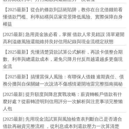
【2025最新】從合約條款到話術陷阱，教你在台北借錢前看
懂借款門檻、利率結構與店家背景降低風險、實際保障自身
權益
[2025最新] 急用資金族必看，掌握 借款人常見錯誤 清單避開
高利溢繳風險還能維持良好信用紀錄與現金流穩定狀態
【2025最新】先懂清楚貸款試算公式解析，再談卡債整合期
數、利率與總還款成本，避免只降月付反而越還越多更傷現
金流
【2025最新】搞懂當保人風險：有聯保人借錢 逾期責任、債
務分攤與自保關鍵一次說清不傷感情避開地雷完整指南揭秘
[2025最新] 提升額度與降息實戰攻略：薪資轉帳戶借款有什
麼好處？從薪轉證明到信用評分一次解析與注意事項完整懶
人包
[2025最新] 先用現金流試算與風險檢查表判斷自己是否適合
借款再融資完整流程 ，從利息成本到還款壓力一次算清楚