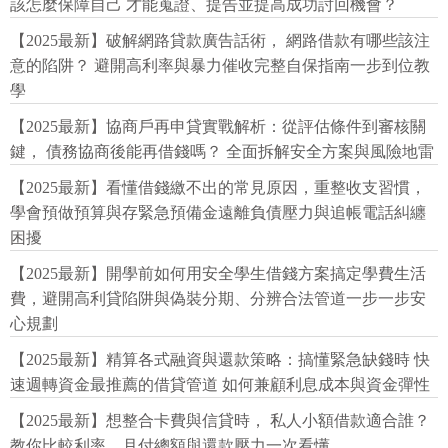
該怎麼保障自己 才能蒐證、提告並提高成功討回機會？
【2025最新】破解網路貸款廣告話術， 網路借款有哪些該注
意的陷阱？ 避開高利率與暴力催收完整自保指南一步到位教
學
【2025最新】協商戶再申貸實戰解析：從評估條件到審核關
鍵， 債務協商後能再借錢嗎？ 全面拆解安全方案與風險地雷
【2025最新】看懂借錢繳不出的常見原因，重整收支習慣，
學會預做預算與存緊急預備金遠離負債壓力與追帳電話糾纏
困擾
【2025最新】開學前如何用安全學生借錢方案搞定學費生活
費，避開高利貸陷阱與偽裝分期、分辨合法管道一步一步安
心規劃
【2025最新】精算各式融資與還款策略：搞懂緊急缺錢時 快
速週轉資金最推薦的借貸管道 如何兼顧利息成本與資金彈性
【2025最新】想整合卡費與信貸時， 私人小額借款適合誰？
教你比較利率、月付總額與還款壓力一次看懂