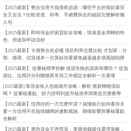
【2025最新】整合信用卡負債前必讀：哪些平台的借款最安
全又合法？比較管道、利率、手續費與合約細節完整解析懶
人包
【2025最新】即時現金紓困貸款全攻略：快速資金周轉的特
色、用途與申請流程
【2025最新】卡債整合前必懂 借款利率怎麼比較 才划算：分
期、循環、信貸成本一次算給你看避免越還越多債風險陷阱
【2025最新】 從審核標準拆解 借貸失敗的原因有哪些？ 從負
債比、信用評分到聯徵異常與工作穩定全解析一次看懂
[2025最新] 靠現金收入也能過件攻略：解析 無薪轉能借款
嗎？ 從審核重點、財力證明到提升核准率與降息完整教學
【2025最新】信用好的一方怎麼申貸？搞懂銀行如何看待夫
妻一方信用不良能借錢嗎的連動風險、聯徵影響與審核重點
全解析
【2025最新】應急資金不再慌張，掌握借錢最佳選擇策略，