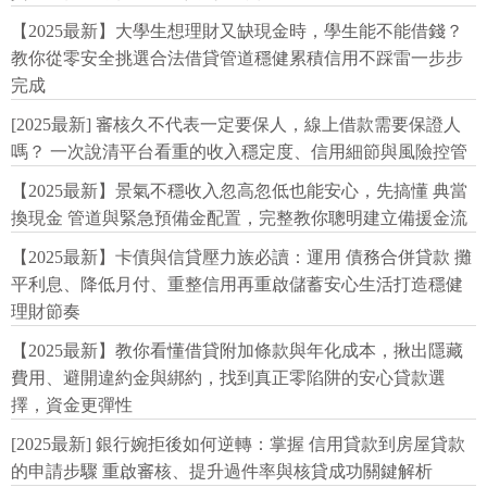
【2025最新】大學生想理財又缺現金時，學生能不能借錢？
教你從零安全挑選合法借貸管道穩健累積信用不踩雷一步步
完成
[2025最新] 審核久不代表一定要保人，線上借款需要保證人
嗎？ 一次說清平台看重的收入穩定度、信用細節與風險控管
【2025最新】景氣不穩收入忽高忽低也能安心，先搞懂 典當
換現金 管道與緊急預備金配置，完整教你聰明建立備援金流
【2025最新】卡債與信貸壓力族必讀：運用 債務合併貸款 攤
平利息、降低月付、重整信用再重啟儲蓄安心生活打造穩健
理財節奏
【2025最新】教你看懂借貸附加條款與年化成本，揪出隱藏
費用、避開違約金與綁約，找到真正零陷阱的安心貸款選
擇，資金更彈性
[2025最新] 銀行婉拒後如何逆轉：掌握 信用貸款到房屋貸款
的申請步驟 重啟審核、提升過件率與核貸成功關鍵解析