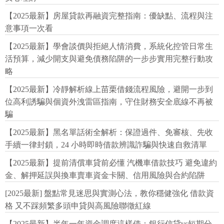
【2025最新】房屋貸款再融資完整指南：優缺點、流程與注
意事項一次看
【2025最新】學會談價與拒絕人情消費，系統化控管日常生
活預算，減少開支與避免債務陷阱的一步步實用完整行動攻
略
【2025最新】冷靜解析線上苗栗借錢流程風險，避開一步到
位高利誘騙與個資外洩雷區指南，守住財務安全底線不再被
騙
【2025最新】黑名單話術全解析：保證過件、免審核、先收
手續一律封鎖，24 小時即時借款辨識詐騙與快速自救清單
【2025最新】提前清償車貸前必懂 汽機車借款技巧 避免違約
金、解押延誤與換車賣車資金卡關、信用風險與合約陷阱
[2025最新] 盤點常見迷思與實測心法，教你穩健強化 借款資
格 又不踩頻繁多頭申貸與高風險聯徵紅線
【2025最新】半年一年資金調度這樣借：銀行信貸vs短期分