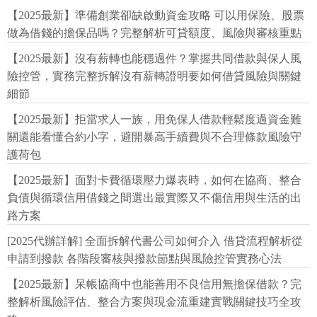
【2025最新】準備創業卻缺啟動資金攻略 可以用保險、股票
做為借錢的擔保品嗎？完整解析可貸額度、風險與審核重點
【2025最新】沒有薪轉也能穩過件？掌握共同借款與保人風
險控管，實務完整拆解沒有薪轉證明要如何借貸風險與關鍵
細節
【2025最新】拒當求人一族，用免保人借款輕鬆度過資金難
關還能看懂合約小字，避開暴高手續費與不合理條款風險守
護荷包
【2025最新】面對卡費循環壓力爆表時，如何在協商、整合
負債與循環信用借錢之間選出最實際又不傷信用與生活的出
路方案
[2025代辦詳解] 全面拆解代書公司如何介入 借貸流程解析從
申請到撥款 各階段審核與撥款節點與風險控管實務心法
【2025最新】呆帳協商中也能善用不良信用無擔保借款？完
整解析風險評估、整合方案與現金流重建實戰關鍵技巧全攻