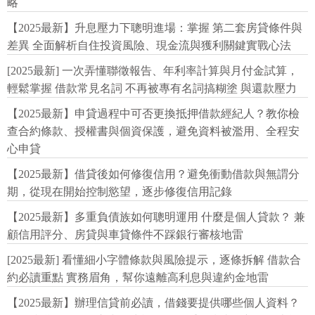
略
【2025最新】升息壓力下聰明進場：掌握 第二套房貸條件與
差異 全面解析自住投資風險、現金流與獲利關鍵實戰心法
[2025最新] 一次弄懂聯徵報告、年利率計算與月付金試算，
輕鬆掌握 借款常見名詞 不再被專有名詞搞糊塗 與還款壓力
【2025最新】申貸過程中可否更換抵押借款經紀人？教你檢
查合約條款、授權書與個資保護，避免資料被濫用、全程安
心申貸
【2025最新】借貸後如何修復信用？避免衝動借款與無謂分
期，從現在開始控制慾望，逐步修復信用記錄
【2025最新】多重負債族如何聰明運用 什麼是個人貸款？ 兼
顧信用評分、房貸與車貸條件不踩銀行審核地雷
[2025最新] 看懂細小字體條款與風險提示，逐條拆解 借款合
約必讀重點 實務眉角，幫你遠離高利息與違約金地雷
【2025最新】辦理信貸前必讀，借錢要提供哪些個人資料？