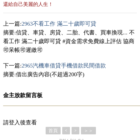
還給自己美麗的人生！
上一篇:
2963不看工作 滿二十歲即可貸
摘要:信貸、車貸、房貸、二胎、代書、買車換現... 不
看工作 滿二十歲即可貸 #資金需求免費線上評估 協商
🉑呆帳🉑遲繳🉑
下一篇:
2965汽機車借貸手機借款民間借款
摘要:借出廣告內容(不超過200字)
金主放款留言板
請登入後查看
首頁
＞＞
<
>