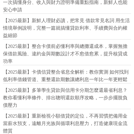
一次搞懂身分、收入與財力證明準備重點指南，新鮮人也能
安心申請
【2025最新】新鮮人理財必讀，把常見 借款常見名詞 用生活
情境舉例說明，完整一篇就搞懂貸款利率、手續費與合約權
益細節
【2025最新】整合卡債前必懂利率與總攤還成本，掌握無擔
保借款風險、違約金與期數設計才不愈借愈累，提升核貸成
功率
【2025最新】卡債信貸整合省息全解析：教你實測 如何找到
低利率借錢管道、重整還款期數讓總利息一年比一年更輕鬆
【2025最新】多筆學生貸款與信用卡分期怎麼還最省利息？
教你看懂利率條件、排出聰明還款順序攻略，一步步擺脫負
債壓力
【2025最新】重新檢視小額借貸的定位，不再習慣把備用金
當薪水預支，遠離月光族與循環利息壓力，打造健康現金流
體質