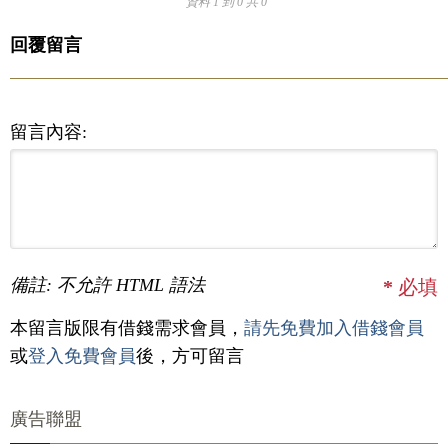
資料 1 到 0 共 0
回覆留言
留言內容:
備註: 不允許 HTML 語法
*
必填
本留言版限有借錢需求會員，
請先免費加入借錢會員
或
登入免費會員
後，方可留言
廣告聯盟