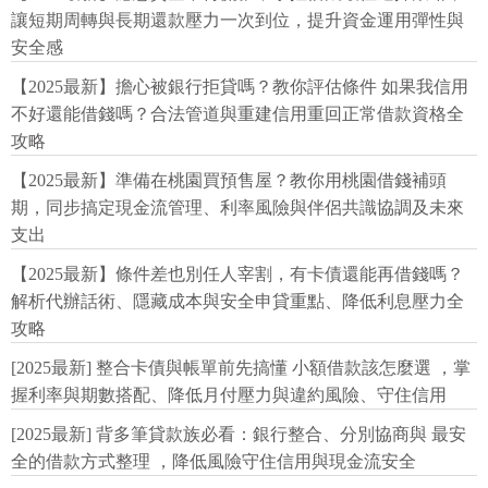
讓短期周轉與長期還款壓力一次到位，提升資金運用彈性與
安全感
【2025最新】擔心被銀行拒貸嗎？教你評估條件 如果我信用
不好還能借錢嗎？合法管道與重建信用重回正常借款資格全
攻略
【2025最新】準備在桃園買預售屋？教你用桃園借錢補頭
期，同步搞定現金流管理、利率風險與伴侶共識協調及未來
支出
【2025最新】條件差也別任人宰割，有卡債還能再借錢嗎？
解析代辦話術、隱藏成本與安全申貸重點、降低利息壓力全
攻略
[2025最新] 整合卡債與帳單前先搞懂 小額借款該怎麼選 ，掌
握利率與期數搭配、降低月付壓力與違約風險、守住信用
[2025最新] 背多筆貸款族必看：銀行整合、分別協商與 最安
全的借款方式整理 ，降低風險守住信用與現金流安全