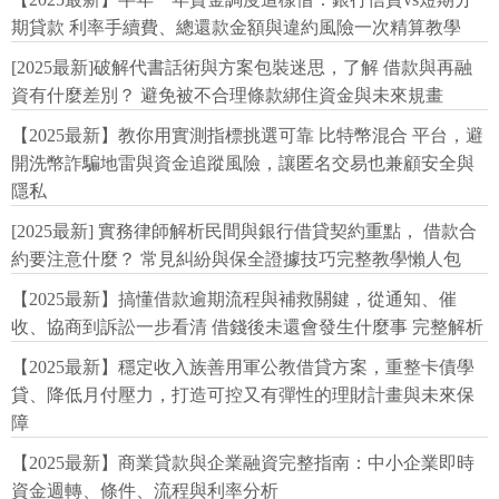
期貸款 利率手續費、總還款金額與違約風險一次精算教學
[2025最新]破解代書話術與方案包裝迷思，了解 借款與再融
資有什麼差別？ 避免被不合理條款綁住資金與未來規畫
【2025最新】教你用實測指標挑選可靠 比特幣混合 平台，避
開洗幣詐騙地雷與資金追蹤風險，讓匿名交易也兼顧安全與
隱私
[2025最新] 實務律師解析民間與銀行借貸契約重點， 借款合
約要注意什麼？ 常見糾紛與保全證據技巧完整教學懶人包
【2025最新】搞懂借款逾期流程與補救關鍵，從通知、催
收、協商到訴訟一步看清 借錢後未還會發生什麼事 完整解析
【2025最新】穩定收入族善用軍公教借貸方案，重整卡債學
貸、降低月付壓力，打造可控又有彈性的理財計畫與未來保
障
【2025最新】商業貸款與企業融資完整指南：中小企業即時
資金週轉、條件、流程與利率分析